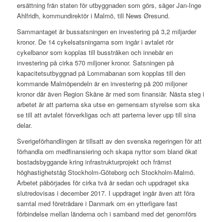
ersättning från staten för utbyggnaden som görs, säger Jan-Inge
Ahlfridh, kommundirektör i Malmö, till News Øresund.
Sammantaget är bussatsningen en investering på 3,2 miljarder
kronor. De 14 cykelsatsningarna som ingår i avtalet rör
cykelbanor som kopplas till busstråken och innebär en
investering på cirka 570 miljoner kronor. Satsningen på
kapacitetsutbyggnad på Lommabanan som kopplas till den
kommande Malmöpendeln är en investering på 200 miljoner
kronor där även Region Skåne är med som finansiär. Nästa steg i
arbetet är att parterna ska utse en gemensam styrelse som ska
se till att avtalet förverkligas och att parterna lever upp till sina
delar.
Sverigeförhandlingen är tillsatt av den svenska regeringen för att
förhandla om medfinansiering och skapa nyttor som bland ökat
bostadsbyggande kring infrastrukturprojekt och främst
höghastighetståg Stockholm-Göteborg och Stockholm-Malmö.
Arbetet påbörjades för cirka två år sedan och uppdraget ska
slutredovisas i december 2017. I uppdraget ingår även att föra
samtal med företrädare i Danmark om en ytterligare fast
förbindelse mellan länderna och i samband med det genomförs