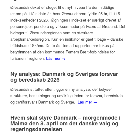
Øresundsindexet er steget til et nyt niveau fra den hidtidige
rekord på 112 sidste år, hvor Øresundsbron fyldte 25 år, til 115
indeksenheder i 2026. Øgningen i indekset er særligt drevet af
personrejser, pendlere og virksomheder på tværs af Øresund. Det
bidrager til Øresundsregionen som en stærkere
arbejdsmarkedsregion. Kun én indikator er gået tilbage – danske
fritidshuse i Skåne. Dette års tema i rapporten har fokus på
betydningen af den kommende Femern Bælt-forbindelse for
turismen i regionen.
Läs mer →
Ny analyse: Danmark og Sveriges forsvar
og beredskab 2026
Øresundsinstituttet offentliggør en ny analyse, der belyser
strukturer, beslutninger og udvikling inden for forsvar, beredskab
og civilforsvar i Danmark og Sverige.
Läs mer →
Hvem skal styre Danmark – morgenmøde i
Malmø den 8. april om det danske valg og
regeringsdannelsen