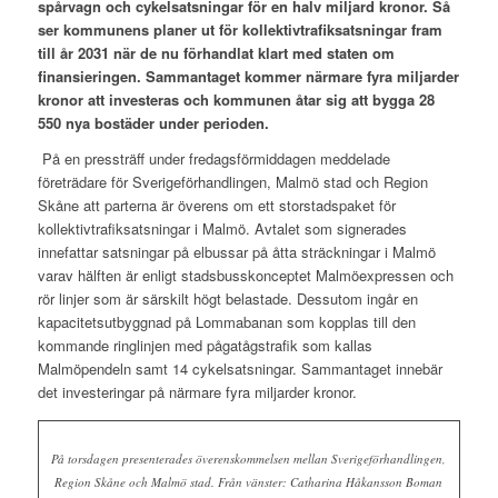
spårvagn och cykelsatsningar för en halv miljard kronor. Så
ser kommunens planer ut för kollektivtrafiksatsningar fram
till år 2031 när de nu förhandlat klart med staten om
finansieringen. Sammantaget kommer närmare fyra miljarder
kronor att investeras och kommunen åtar sig att bygga 28
550 nya bostäder under perioden.
På en pressträff under fredagsförmiddagen meddelade
företrädare för Sverigeförhandlingen, Malmö stad och Region
Skåne att parterna är överens om ett storstadspaket för
kollektivtrafiksatsningar i Malmö. Avtalet som signerades
innefattar satsningar på elbussar på åtta sträckningar i Malmö
varav hälften är enligt stadsbusskonceptet Malmöexpressen och
rör linjer som är särskilt högt belastade. Dessutom ingår en
kapacitetsutbyggnad på Lommabanan som kopplas till den
kommande ringlinjen med pågatågstrafik som kallas
Malmöpendeln samt 14 cykelsatsningar. Sammantaget innebär
det investeringar på närmare fyra miljarder kronor.
På torsdagen presenterades överenskommelsen mellan Sverigeförhandlingen,
Region Skåne och Malmö stad. Från vänster: Catharina Håkansson Boman