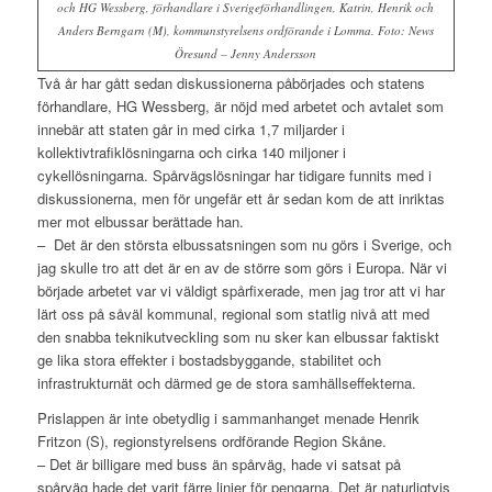
och HG Wessberg, förhandlare i Sverigeförhandlingen, Katrin, Henrik och
Anders Berngarn (M), kommunstyrelsens ordförande i Lomma. Foto: News
Öresund – Jenny Andersson
Två år har gått sedan diskussionerna påbörjades och statens
förhandlare, HG Wessberg, är nöjd med arbetet och avtalet som
innebär att staten går in med cirka 1,7 miljarder i
kollektivtrafiklösningarna och cirka 140 miljoner i
cykellösningarna. Spårvägslösningar har tidigare funnits med i
diskussionerna, men för ungefär ett år sedan kom de att inriktas
mer mot elbussar berättade han.
– Det är den största elbussatsningen som nu görs i Sverige, och
jag skulle tro att det är en av de större som görs i Europa. När vi
började arbetet var vi väldigt spårfixerade, men jag tror att vi har
lärt oss på såväl kommunal, regional som statlig nivå att med
den snabba teknikutveckling som nu sker kan elbussar faktiskt
ge lika stora effekter i bostadsbyggande, stabilitet och
infrastrukturnät och därmed ge de stora samhällseffekterna.
Prislappen är inte obetydlig i sammanhanget menade Henrik
Fritzon (S), regionstyrelsens ordförande Region Skåne.
– Det är billigare med buss än spårväg, hade vi satsat på
spårväg hade det varit färre linjer för pengarna. Det är naturligtvis