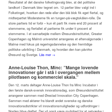
Resultatet af det danske folketingsvalg blev, at det politiske
landkort i Danmark blev tegnet om. 12 partier blev valgt ind i
Folketinget, hverken den røde eller den blå blok fik eget flertal, og
midterpartiet Moderaterne fik en tungen-på-vægtskålen-rolle. De
store partiers tid er forbi – kun ét parti fik mere end 20 procent af
stemmerne, og flertallet af partierne fik under ti procent af
stemmerne. I et samarbejde mellem Øresundsinstituttet, Greater
Copenhagen og Malmö universitet arrangeres et eftervalgsmøde i
Malmø med fokus på regeringsdannelse og den fremtidige
politiske udvikling i Danmark, og hvordan den kan påvirke
Øresund og Sverige.
Läs mer →
Anne-Louise Thon, Minc: ”Mange lovende
innovationer går i stå i overgangen mellem
pilotfasen og kommerciel skala.”
Den 12. marts deltager Anne-Louise Thon fra Minc Incubator i
den første dansk-svensk innovationsdag, som Øresundsinstituttet
arrangerer sammen med Ørestad Innovation City Copenhagen.
Sammen med aktører fra blandt andet svenske og danske
innovationsdistrikter vil innovationsmuligheder og udfordringer i
Norden blive drøftet. Der vil også være mulighed for at netværke i