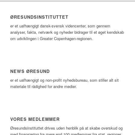
ØRESUNDSINSTITUTTET
er et uafhængigt dansk-svensk videncenter, som gennem
analyser, fakta, netværk og nyheder bidrager til et øget kendskab
om udviklingen i Greater Copenhagen-regionen.
NEWS ØRESUND
er et uafhængigt og non-profit nyhedsbureau, som stiller alt sit
materiale til rådighed for andre medier.
VORES MEDLEMMER
Øresundsinstituttet drives uden henblik på at skabe overskud og
med finansiering fra mere end 100 medlemmer fra stat, regioner,