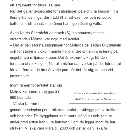
ett argument för buss, sa han.
När det gäller teknikvalet för satsningen på eldrivna bussar finns
flera olika lösningar där tråddrift är ett exempel och renodlad
batteridrift ett annat, men ännu har ingen lösning valts.
Även Katrin Stjernfeldt Jammeh (S), kommunstyrelsens
ordförande i Malmö, var nöjd med avtalet.
– Det är den största satsningen för Malmös del sedan Citytunneln
och för stadens vidkommande handlar det om en investering på
ungefär två miljarder kronor. Det är extremt viktigt för den
fortsatta utvecklingen. När alla nivåer samverkar på det här sättet
får vi större värde än när varje part gör det för sig, sa hon vid
pressmötet.
Inom ramen för avtalet åtar sig
Malmö kommun att bygga 28
Malmæs stadsdirektör Jan-Inge
550 bostäder.
Ahlfridh. Foto: News Øresund
– Vi ska ta fram en
genomförandeplan per stråk som omfattar utbyggnad av trafiken
och bostäder. De byggplaner som sätts igång nu och som är
under produktion kan vi ta hänsyn till om de ligger inom de här
stråken. Vi ska vara klara till 2030 och det är då vi ska få