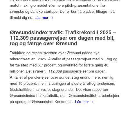
matchmaking-området eller høre pitch-præsentationer fra
svenske og danske startups. Der er kun få pladser tilbage - så
tilmeld dig nu.
Läs mer →
Øresundsindex trafik: Trafikrekord i 2025 –
112.309 passagerrejser om dagen med bil,
tog og færge over Øresund
Trafikken og rejseaktiviteten over Øresund nåede nye
rekordniveauer i 2025. Antallet af passagerrejser med bil, tog og
færge steg med 6,7 procent og oversteg for første gang 40
millioner. Det svarer til 112.309 passagerrejser om dagen.
Antallet af pendlerrejser over sundet steg endnu mere, nemlig
med 10 procent, men i slutningen af sidste år aftog tendensen.
Godstrafikken har været stagnerende. Det viser rapporten
Øresundsindex trafikstatistik, som Øresundsinstituttet udarbejder
på opdrag af Øresundsbro Konsortiet.
Läs mer →