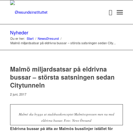
Nyheder
Du er her:
Start
/
NewsØresund
/
Malmö miljardsatsar på eldrivna bussar – största satsningen sedan City...
Malmö miljardsatsar på eldrivna
bussar – största satsningen sedan
Citytunneln
2 juni, 2017
Malmö ska bygga ut stadsbusskonceptet Malmöexpressen men nu med
eldrivna bussar. Foto: News Öresund
Eldrivna bussar på åtta av Malmös busslinjer istället för