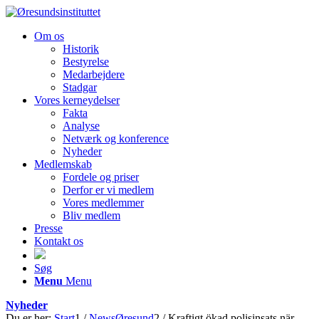
Om os
Historik
Bestyrelse
Medarbejdere
Stadgar
Vores kerneydelser
Fakta
Analyse
Netværk og konference
Nyheder
Medlemskab
Fordele og priser
Derfor er vi medlem
Vores medlemmer
Bliv medlem
Presse
Kontakt os
Søg
Menu
Menu
Nyheder
Du er her:
Start
1
/
NewsØresund
2
/
Kraftigt ökad polisinsats när