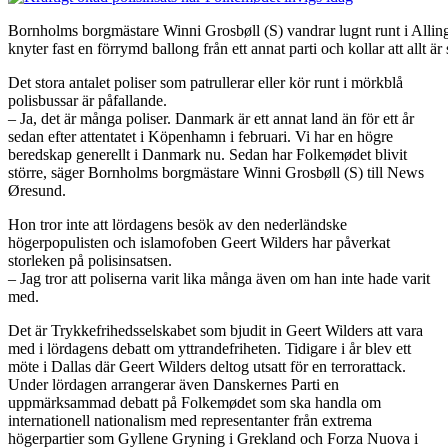
Bornholms borgmästare Winni Grosbøll (S) vandrar lugnt runt i Allin
knyter fast en förrymd ballong från ett annat parti och kollar att allt 
Det stora antalet poliser som patrullerar eller kör runt i mörkblå
polisbussar är påfallande.
– Ja, det är många poliser. Danmark är ett annat land än för ett år
sedan efter attentatet i Köpenhamn i februari. Vi har en högre
beredskap generellt i Danmark nu. Sedan har Folkemødet blivit
större, säger Bornholms borgmästare Winni Grosbøll (S) till News
Øresund.
Hon tror inte att lördagens besök av den nederländske
högerpopulisten och islamofoben Geert Wilders har påverkat
storleken på polisinsatsen.
– Jag tror att poliserna varit lika många även om han inte hade varit
med.
Det är Trykkefrihedsselskabet som bjudit in Geert Wilders att vara
med i lördagens debatt om yttrandefriheten. Tidigare i år blev ett
möte i Dallas där Geert Wilders deltog utsatt för en terrorattack.
Under lördagen arrangerar även Danskernes Parti en
uppmärksammad debatt på Folkemødet som ska handla om
internationell nationalism med representanter från extrema
högerpartier som Gyllene Gryning i Grekland och Forza Nuova i