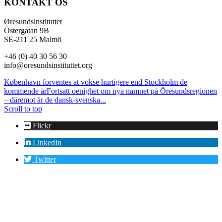
KONTAKT OS
Øresundsinstituttet
Östergatan 9B
SE-211 25 Malmö
+46 (0) 40 30 56 30
info@oresundsinstituttet.org
København forventes at vokse hurtigere end Stockholm de
kommende år
Fortsatt oenighet om nya namnet på Öresundsregionen
– däremot är de dansk-svenska...
Scroll to top
Flickr
LinkedIn
Twitter