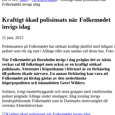
Folkemødet invigs idag
Kraftigt ökad polisinsats när Folkemødet
invigs idag
11 juni, 2015
Polisinsatsen på Folkemødet har utökats kraftigt jämfört med tidigare 
poliser som rör sig runt i Allinge eller som samlas vid deras bas. Fo
När Folkemødet på Bornholm invigs i dag präglas det av nästa
veckas val till folketinget men också av en kraftigt utökad
polisinsats. Attentatet i Köpenhamn i februari är en förklaring
till polisens ökade närvaro. En annan förklaring kan vara att
Folkem
ødet på lördag gästas av den nederlänske
högerpopulisten och islamofoben Geert Wilders.
Solsken, ivrigt monterbyggande och stora grupper med västförsedda
poliser präglade Allinge under onsdagen. Idag torsdag invigs
femårsjubilerande Folkemødet som är Danmarks motsvarighet till
svenska Almedalsveckan.