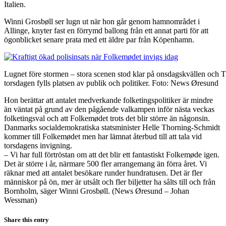
Italien.
Winni Grosbøll ser lugn ut när hon går genom hamnområdet i
Allinge, knyter fast en förrymd ballong från ett annat parti för att
ögonblicket senare prata med ett äldre par från Köpenhamn.
Lugnet före stormen – stora scenen stod klar på onsdagskvällen och
torsdagen fylls platsen av publik och politiker. Foto: News Øresund
Hon berättar att antalet medverkande folketingspolitiker är mindre
än väntat på grund av den pågående valkampen inför nästa veckas
folketingsval och att Folkemødet trots det blir större än någonsin.
Danmarks socialdemokratiska statsminister Helle Thorning-Schmidt
kommer till Folkemødet men har lämnat återbud till att tala vid
torsdagens invigning.
– Vi har full förtröstan om att det blir ett fantastiskt Folkemøde igen.
Det är större i år, närmare 500 fler arrangemang än förra året. Vi
räknar med att antalet besökare runder hundratusen. Det är fler
människor på ön, mer är utsålt och fler biljetter ha sålts till och från
Bornholm, säger Winni Grosbøll. (News Øresund – Johan
Wessman)
Share this entry