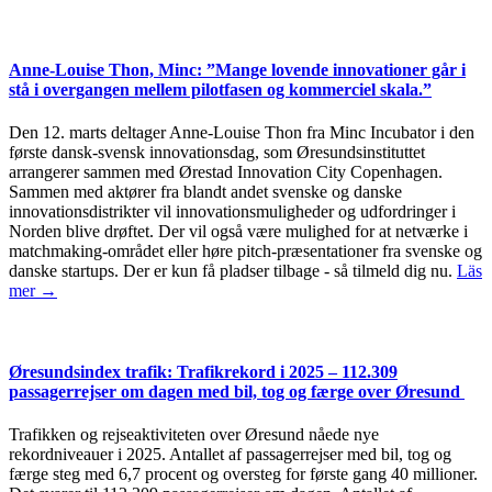
Anne-Louise Thon, Minc: ”Mange lovende innovationer går i
stå i overgangen mellem pilotfasen og kommerciel skala.”
Den 12. marts deltager Anne-Louise Thon fra Minc Incubator i den
første dansk-svensk innovationsdag, som Øresundsinstituttet
arrangerer sammen med Ørestad Innovation City Copenhagen.
Sammen med aktører fra blandt andet svenske og danske
innovationsdistrikter vil innovationsmuligheder og udfordringer i
Norden blive drøftet. Der vil også være mulighed for at netværke i
matchmaking-området eller høre pitch-præsentationer fra svenske og
danske startups. Der er kun få pladser tilbage - så tilmeld dig nu.
Läs
mer →
Øresundsindex trafik: Trafikrekord i 2025 – 112.309
passagerrejser om dagen med bil, tog og færge over Øresund
Trafikken og rejseaktiviteten over Øresund nåede nye
rekordniveauer i 2025. Antallet af passagerrejser med bil, tog og
færge steg med 6,7 procent og oversteg for første gang 40 millioner.