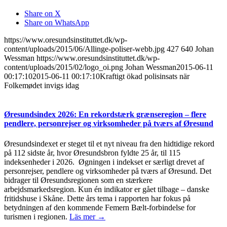
Share on X
Share on WhatsApp
https://www.oresundsinstituttet.dk/wp-
content/uploads/2015/06/Allinge-poliser-webb.jpg
427
640
Johan
Wessman
https://www.oresundsinstituttet.dk/wp-
content/uploads/2015/02/logo_oi.png
Johan Wessman
2015-06-11
00:17:10
2015-06-11 00:17:10
Kraftigt ökad polisinsats när
Folkemødet invigs idag
Øresundsindex 2026: En rekordstærk grænseregion – flere
pendlere, personrejser og virksomheder på tværs af Øresund
Øresundsindexet er steget til et nyt niveau fra den hidtidige rekord
på 112 sidste år, hvor Øresundsbron fyldte 25 år, til 115
indeksenheder i 2026. Øgningen i indekset er særligt drevet af
personrejser, pendlere og virksomheder på tværs af Øresund. Det
bidrager til Øresundsregionen som en stærkere
arbejdsmarkedsregion. Kun én indikator er gået tilbage – danske
fritidshuse i Skåne. Dette års tema i rapporten har fokus på
betydningen af den kommende Femern Bælt-forbindelse for
turismen i regionen.
Läs mer →