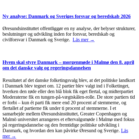
Ny analyse: Danmark og Sveriges forsvar og beredskab 2026
Øresundsinstituttet offentliggør en ny analyse, der belyser strukturer,
beslutninger og udvikling inden for forsvar, beredskab og
civilforsvar i Danmark og Sverige.
Läs mer →
Hvem skal styre Danmark – morgenmøde i Malmø den 8. april
om det danske valg og regeringsdannelsen
Resultatet af det danske folketingsvalg blev, at det politiske landkort
i Danmark blev tegnet om. 12 partier blev valgt ind i Folketinget,
hverken den røde eller den blå blok fik eget flertal, og midterpartiet
Moderaterne fik en tungen-på-vægtskålen-rolle. De store partiers tid
er forbi – kun ét parti fik mere end 20 procent af stemmerne, og
flertallet af partierne fik under ti procent af stemmerne. I et
samarbejde mellem Øresundsinstituttet, Greater Copenhagen og
Malmö universitet arrangeres et eftervalgsmøde i Malmø med fokus
på regeringsdannelse og den fremtidige politiske udvikling i
Danmark, og hvordan den kan påvirke Øresund og Sverige.
Läs
mer →