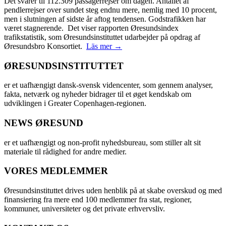
Det svarer til 112.309 passagerrejser om dagen. Antallet af
pendlerrejser over sundet steg endnu mere, nemlig med 10 procent,
men i slutningen af sidste år aftog tendensen. Godstrafikken har
været stagnerende. Det viser rapporten Øresundsindex
trafikstatistik, som Øresundsinstituttet udarbejder på opdrag af
Øresundsbro Konsortiet.
Läs mer →
ØRESUNDSINSTITUTTET
er et uafhængigt dansk-svensk videncenter, som gennem analyser,
fakta, netværk og nyheder bidrager til et øget kendskab om
udviklingen i Greater Copenhagen-regionen.
NEWS ØRESUND
er et uafhængigt og non-profit nyhedsbureau, som stiller alt sit
materiale til rådighed for andre medier.
VORES MEDLEMMER
Øresundsinstituttet drives uden henblik på at skabe overskud og med
finansiering fra mere end 100 medlemmer fra stat, regioner,
kommuner, universiteter og det private erhvervsliv.