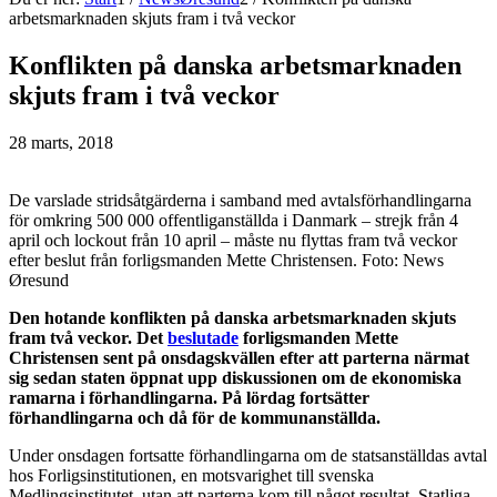
arbetsmarknaden skjuts fram i två veckor
Konflikten på danska arbetsmarknaden
skjuts fram i två veckor
28 marts, 2018
De varslade stridsåtgärderna i samband med avtalsförhandlingarna
för omkring 500 000 offentliganställda i Danmark – strejk från 4
april och lockout från 10 april – måste nu flyttas fram två veckor
efter beslut från forligsmanden Mette Christensen. Foto: News
Øresund
Den hotande konflikten på danska arbetsmarknaden skjuts
fram två veckor. Det
beslutade
forligsmanden Mette
Christensen sent på onsdagskvällen efter att parterna närmat
sig sedan staten öppnat upp diskussionen om de ekonomiska
ramarna i förhandlingarna. På lördag fortsätter
förhandlingarna och då för de kommunanställda.
Under onsdagen fortsatte förhandlingarna om de statsanställdas avtal
hos Forligsinstitutionen, en motsvarighet till svenska
Medlingsinstitutet, utan att parterna kom till något resultat. Statliga