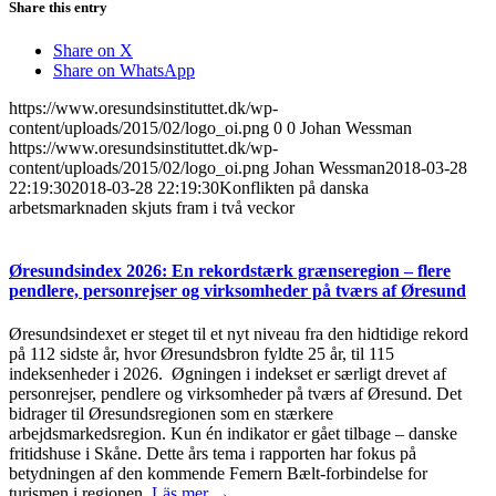
Share this entry
Share on X
Share on WhatsApp
https://www.oresundsinstituttet.dk/wp-
content/uploads/2015/02/logo_oi.png
0
0
Johan Wessman
https://www.oresundsinstituttet.dk/wp-
content/uploads/2015/02/logo_oi.png
Johan Wessman
2018-03-28
22:19:30
2018-03-28 22:19:30
Konflikten på danska
arbetsmarknaden skjuts fram i två veckor
Øresundsindex 2026: En rekordstærk grænseregion – flere
pendlere, personrejser og virksomheder på tværs af Øresund
Øresundsindexet er steget til et nyt niveau fra den hidtidige rekord
på 112 sidste år, hvor Øresundsbron fyldte 25 år, til 115
indeksenheder i 2026. Øgningen i indekset er særligt drevet af
personrejser, pendlere og virksomheder på tværs af Øresund. Det
bidrager til Øresundsregionen som en stærkere
arbejdsmarkedsregion. Kun én indikator er gået tilbage – danske
fritidshuse i Skåne. Dette års tema i rapporten har fokus på
betydningen af den kommende Femern Bælt-forbindelse for
turismen i regionen.
Läs mer →