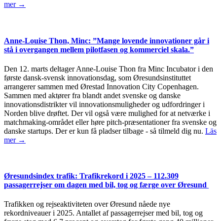
mer →
Anne-Louise Thon, Minc: ”Mange lovende innovationer går i
stå i overgangen mellem pilotfasen og kommerciel skala.”
Den 12. marts deltager Anne-Louise Thon fra Minc Incubator i den
første dansk-svensk innovationsdag, som Øresundsinstituttet
arrangerer sammen med Ørestad Innovation City Copenhagen.
Sammen med aktører fra blandt andet svenske og danske
innovationsdistrikter vil innovationsmuligheder og udfordringer i
Norden blive drøftet. Der vil også være mulighed for at netværke i
matchmaking-området eller høre pitch-præsentationer fra svenske og
danske startups. Der er kun få pladser tilbage - så tilmeld dig nu.
Läs
mer →
Øresundsindex trafik: Trafikrekord i 2025 – 112.309
passagerrejser om dagen med bil, tog og færge over Øresund
Trafikken og rejseaktiviteten over Øresund nåede nye
rekordniveauer i 2025. Antallet af passagerrejser med bil, tog og