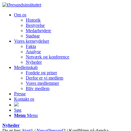
Om os
Historik
Bestyrelse
Medarbejdere
Stadgar
Vores kerneydelser
Fakta
Analyse
Netværk og konference
Nyheder
Medlemskab
Fordele og priser
Derfor er vi medlem
Vores medlemmer
Bliv medlem
Presse
Kontakt os
Søg
Menu
Menu
Nyheder
Du er her:
Start
1
/
NewsØresund
2
/
Konflikten på danska