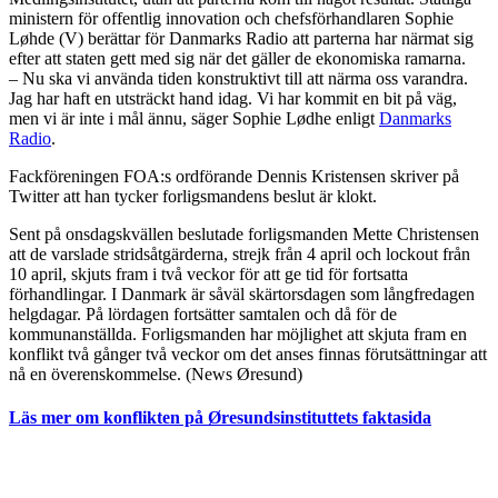
ministern för offentlig innovation och chefsförhandlaren Sophie
Løhde (V) berättar för Danmarks Radio att parterna har närmat sig
efter att staten gett med sig när det gäller de ekonomiska ramarna.
– Nu ska vi använda tiden konstruktivt till att närma oss varandra.
Jag har haft en utsträckt hand idag. Vi har kommit en bit på väg,
men vi är inte i mål ännu, säger Sophie Lødhe enligt
Danmarks
Radio
.
Fackföreningen FOA:s ordförande Dennis Kristensen skriver på
Twitter att han tycker forligsmandens beslut är klokt.
Sent på onsdagskvällen beslutade forligsmanden Mette Christensen
att de varslade stridsåtgärderna, strejk från 4 april och lockout från
10 april, skjuts fram i två veckor för att ge tid för fortsatta
förhandlingar. I Danmark är såväl skärtorsdagen som långfredagen
helgdagar. På lördagen fortsätter samtalen och då för de
kommunanställda. Forligsmanden har möjlighet att skjuta fram en
konflikt två gånger två veckor om det anses finnas förutsättningar att
nå en överenskommelse. (News Øresund)
Läs mer om konflikten på Øresundsinstituttets faktasida