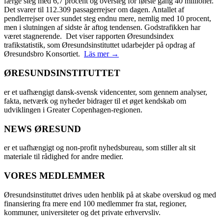
færge steg med 6,7 procent og oversteg for første gang 40 millioner.
Det svarer til 112.309 passagerrejser om dagen. Antallet af
pendlerrejser over sundet steg endnu mere, nemlig med 10 procent,
men i slutningen af sidste år aftog tendensen. Godstrafikken har
været stagnerende. Det viser rapporten Øresundsindex
trafikstatistik, som Øresundsinstituttet udarbejder på opdrag af
Øresundsbro Konsortiet.
Läs mer →
ØRESUNDSINSTITUTTET
er et uafhængigt dansk-svensk videncenter, som gennem analyser,
fakta, netværk og nyheder bidrager til et øget kendskab om
udviklingen i Greater Copenhagen-regionen.
NEWS ØRESUND
er et uafhængigt og non-profit nyhedsbureau, som stiller alt sit
materiale til rådighed for andre medier.
VORES MEDLEMMER
Øresundsinstituttet drives uden henblik på at skabe overskud og med
finansiering fra mere end 100 medlemmer fra stat, regioner,
kommuner, universiteter og det private erhvervsliv.