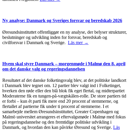
Ny analyse: Danmark og Sveriges forsvar og beredskab 2026
Øresundsinstituttet offentliggør en ny analyse, der belyser strukturer,
beslutninger og udvikling inden for forsvar, beredskab og
civilforsvar i Danmark og Sverige.
Läs mer →
Hvem skal styre Danmark – morgenmøde i Malmø den 8. april
om det danske valg og regeringsdannelsen
Resultatet af det danske folketingsvalg blev, at det politiske landkort
i Danmark blev tegnet om. 12 partier blev valgt ind i Folketinget,
hverken den røde eller den blå blok fik eget flertal, og midterpartiet
Moderaterne fik en tungen-på-vægtskålen-rolle. De store partiers tid
er forbi – kun ét parti fik mere end 20 procent af stemmerne, og
flertallet af partierne fik under ti procent af stemmerne. I et
samarbejde mellem Øresundsinstituttet, Greater Copenhagen og
Malmö universitet arrangeres et eftervalgsmøde i Malmø med fokus
på regeringsdannelse og den fremtidige politiske udvikling i
Danmark, og hvordan den kan påvirke Øresund og Sverige.
Läs