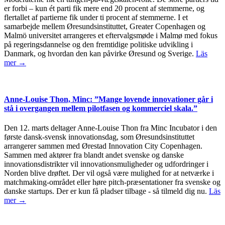
er forbi – kun ét parti fik mere end 20 procent af stemmerne, og
flertallet af partierne fik under ti procent af stemmerne. I et
samarbejde mellem Øresundsinstituttet, Greater Copenhagen og
Malmö universitet arrangeres et eftervalgsmøde i Malmø med fokus
på regeringsdannelse og den fremtidige politiske udvikling i
Danmark, og hvordan den kan påvirke Øresund og Sverige.
Läs
mer →
Anne-Louise Thon, Minc: ”Mange lovende innovationer går i
stå i overgangen mellem pilotfasen og kommerciel skala.”
Den 12. marts deltager Anne-Louise Thon fra Minc Incubator i den
første dansk-svensk innovationsdag, som Øresundsinstituttet
arrangerer sammen med Ørestad Innovation City Copenhagen.
Sammen med aktører fra blandt andet svenske og danske
innovationsdistrikter vil innovationsmuligheder og udfordringer i
Norden blive drøftet. Der vil også være mulighed for at netværke i
matchmaking-området eller høre pitch-præsentationer fra svenske og
danske startups. Der er kun få pladser tilbage - så tilmeld dig nu.
Läs
mer →