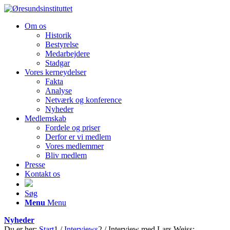
Om os
Historik
Bestyrelse
Medarbejdere
Stadgar
Vores kerneydelser
Fakta
Analyse
Netværk og konference
Nyheder
Medlemskab
Fordele og priser
Derfor er vi medlem
Vores medlemmer
Bliv medlem
Presse
Kontakt os
Søg
Menu
Menu
Nyheder
Du er her:
Start
1
/
Interviews
2
/
Interview med Lars Weiss: