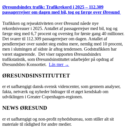
Øresundsindex trafik: Trafikrekord i 2025 – 112.309
passagerrejser om dagen med bil, tog og færge over Øresund
Trafikken og rejseaktiviteten over Øresund nåede nye
rekordniveauer i 2025. Antallet af passagerrejser med bil, tog og
færge steg med 6,7 procent og oversteg for første gang 40 millioner.
Det svarer til 112.309 passagerrejser om dagen. Antallet af
pendlerrejser over sundet steg endnu mere, nemlig med 10 procent,
men i slutningen af sidste år aftog tendensen. Godstrafikken har
været stagnerende. Det viser rapporten Øresundsindex
trafikstatistik, som Øresundsinstituttet udarbejder på opdrag af
Øresundsbro Konsortiet.
Läs mer →
ØRESUNDSINSTITUTTET
er et uafhængigt dansk-svensk videncenter, som gennem analyser,
fakta, netværk og nyheder bidrager til et øget kendskab om
udviklingen i Greater Copenhagen-regionen.
NEWS ØRESUND
er et uafhængigt og non-profit nyhedsbureau, som stiller alt sit
materiale til rådighed for andre medier.