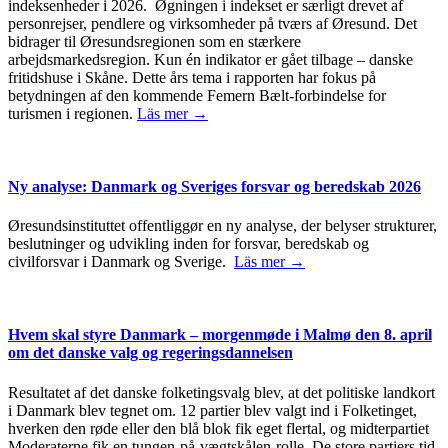
indeksenheder i 2026. Øgningen i indekset er særligt drevet af
personrejser, pendlere og virksomheder på tværs af Øresund. Det
bidrager til Øresundsregionen som en stærkere
arbejdsmarkedsregion. Kun én indikator er gået tilbage – danske
fritidshuse i Skåne. Dette års tema i rapporten har fokus på
betydningen af den kommende Femern Bælt-forbindelse for
turismen i regionen.
Läs mer →
Ny analyse: Danmark og Sveriges forsvar og beredskab 2026
Øresundsinstituttet offentliggør en ny analyse, der belyser strukturer,
beslutninger og udvikling inden for forsvar, beredskab og
civilforsvar i Danmark og Sverige.
Läs mer →
Hvem skal styre Danmark – morgenmøde i Malmø den 8. april
om det danske valg og regeringsdannelsen
Resultatet af det danske folketingsvalg blev, at det politiske landkort
i Danmark blev tegnet om. 12 partier blev valgt ind i Folketinget,
hverken den røde eller den blå blok fik eget flertal, og midterpartiet
Moderaterne fik en tungen-på-vægtskålen-rolle. De store partiers tid