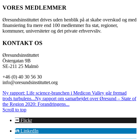
VORES MEDLEMMER
Øresundsinstituttet drives uden henblik på at skabe overskud og med
finansiering fra mere end 100 medlemmer fra stat, regioner,
kommuner, universiteter og det private erhvervsliv.
KONTAKT OS
Øresundsinstituttet
Östergatan 9B
SE-211 25 Malmö
+46 (0) 40 30 56 30
info@oresundsinstituttet.org
Ny rapport: Life science-branchen i Medicon Valley går fremad
trods turbulens...
Ny rapport om samarbejdet over Øresund – State of
the Region 2020: Forandringens...
Scroll to top
Flickr
LinkedIn