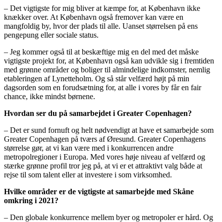
– Det vigtigste for mig bliver at kæmpe for, at København ikke
knækker over. At København også fremover kan være en
mangfoldig by, hvor der plads til alle. Uanset størrelsen på ens
pengepung eller sociale status.
– Jeg kommer også til at beskæftige mig en del med det måske
vigtigste projekt for, at København også kan udvikle sig i fremtiden
med grønne områder og boliger til almindelige indkomster, nemlig
etableringen af Lynetteholm. Og så står velfærd højt på min
dagsorden som en forudsætning for, at alle i vores by får en fair
chance, ikke mindst børnene.
Hvordan ser du på samarbejdet i Greater Copenhagen?
– Det er sund fornuft og helt nødvendigt at have et samarbejde som
Greater Copenhagen på tværs af Øresund. Greater Copenhagens
størrelse gør, at vi kan være med i konkurrencen andre
metropolregioner i Europa. Med vores høje niveau af velfærd og
stærke grønne profil tror jeg på, at vi er et attraktivt valg både at
rejse til som talent eller at investere i som virksomhed.
Hvilke områder er de vigtigste at samarbejde med Skåne
omkring i 2021?
– Den globale konkurrence mellem byer og metropoler er hård. Og