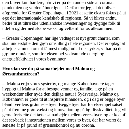
den bliver kun hårdere, når vi er på den anden side af corona-
pandemien og verden åbner igen. Derfor tror jeg, at det bliver
afgørende for Greater Copenhagen i 2021 at sætte ekstra fokus på at
øge det internationale kendskab til regionen. Så vi bliver endnu
bedre til at tiltrække udenlandske investeringer og dygtige folk til
udefra og dermed skabe vækst og velfærd for os allesammen.
– Greater Copenhagen har lige vedtaget et nyt grønt charter, som
skal understøtte den grøn omstilling i hele regionen. Det er oplagt at
arbejde sammen om at få mest muligt ud af de styrker, vi har på det
grønne område, som for eksempel vedvarende energi og
energieffektivitet i vores bygninger.
Hvordan ser du på samarbejdet med Malmø og
Øresundsmetroen?
– Malmø er jo vores søsterby, og mange Københavnere tager
hyppigt til Malmø for at besøge venner og familie, tage på en
weekendtur eller nyde den dejlige natur i Sydsverige. Malmø og
København er gode til at inspirere hinanden, og i dag er begge byer
blandt verdens grønneste byer. Begge byer har for eksempel satset
på at fremme grøn vækst og innovation og på høj livskvalitet. Jeg vil
gerne fortsætte det tætte samarbejde mellem vores byer, og er ked af
det set-back i integrationen mellem vores to byer, der har været de
seneste år på grund af grænsekontrol og nu corona.