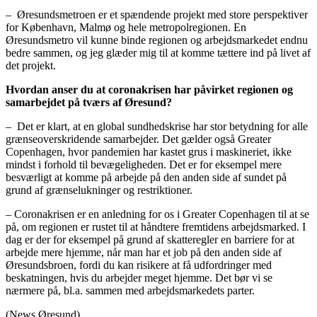
– Øresundsmetroen er et spændende projekt med store perspektiver
for København, Malmø og hele metropolregionen. En
Øresundsmetro vil kunne binde regionen og arbejdsmarkedet endnu
bedre sammen, og jeg glæder mig til at komme tættere ind på livet af
det projekt.
Hvordan anser du at coronakrisen har påvirket regionen og
samarbejdet på tværs af Øresund?
– Det er klart, at en global sundhedskrise har stor betydning for alle
grænseoverskridende samarbejder. Det gælder også Greater
Copenhagen, hvor pandemien har kastet grus i maskineriet, ikke
mindst i forhold til bevægeligheden. Det er for eksempel mere
besværligt at komme på arbejde på den anden side af sundet på
grund af grænselukninger og restriktioner.
– Coronakrisen er en anledning for os i Greater Copenhagen til at se
på, om regionen er rustet til at håndtere fremtidens arbejdsmarked. I
dag er der for eksempel på grund af skatteregler en barriere for at
arbejde mere hjemme, når man har et job på den anden side af
Øresundsbroen, fordi du kan risikere at få udfordringer med
beskatningen, hvis du arbejder meget hjemme. Det bør vi se
nærmere på, bl.a. sammen med arbejdsmarkedets parter.
(News Øresund)