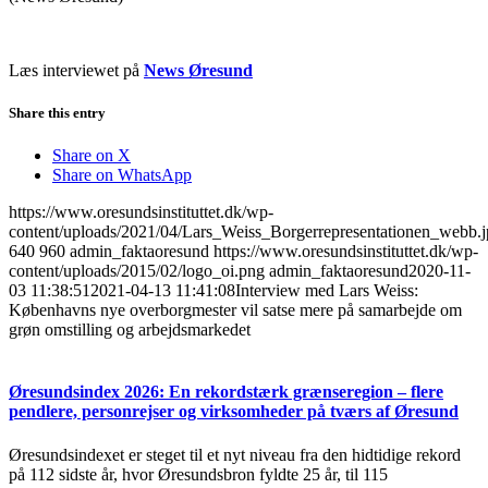
Læs interviewet på
News Øresund
Share this entry
Share on X
Share on WhatsApp
https://www.oresundsinstituttet.dk/wp-
content/uploads/2021/04/Lars_Weiss_Borgerrepresentationen_webb.
640
960
admin_faktaoresund
https://www.oresundsinstituttet.dk/wp-
content/uploads/2015/02/logo_oi.png
admin_faktaoresund
2020-11-
03 11:38:51
2021-04-13 11:41:08
Interview med Lars Weiss:
Københavns nye overborgmester vil satse mere på samarbejde om
grøn omstilling og arbejdsmarkedet
Øresundsindex 2026: En rekordstærk grænseregion – flere
pendlere, personrejser og virksomheder på tværs af Øresund
Øresundsindexet er steget til et nyt niveau fra den hidtidige rekord
på 112 sidste år, hvor Øresundsbron fyldte 25 år, til 115