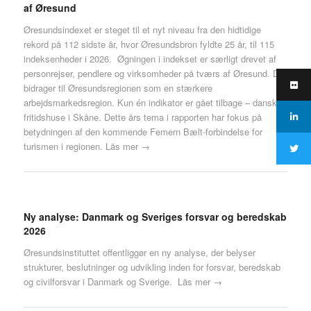
af Øresund
Øresundsindexet er steget til et nyt niveau fra den hidtidige
rekord på 112 sidste år, hvor Øresundsbron fyldte 25 år, til 115
indeksenheder i 2026. Øgningen i indekset er særligt drevet af
personrejser, pendlere og virksomheder på tværs af Øresund. Det
bidrager til Øresundsregionen som en stærkere
arbejdsmarkedsregion. Kun én indikator er gået tilbage – danske
fritidshuse i Skåne. Dette års tema i rapporten har fokus på
betydningen af den kommende Femern Bælt-forbindelse for
turismen i regionen.
Läs mer →
Ny analyse: Danmark og Sveriges forsvar og beredskab
2026
Øresundsinstituttet offentliggør en ny analyse, der belyser
strukturer, beslutninger og udvikling inden for forsvar, beredskab
og civilforsvar i Danmark og Sverige.
Läs mer →