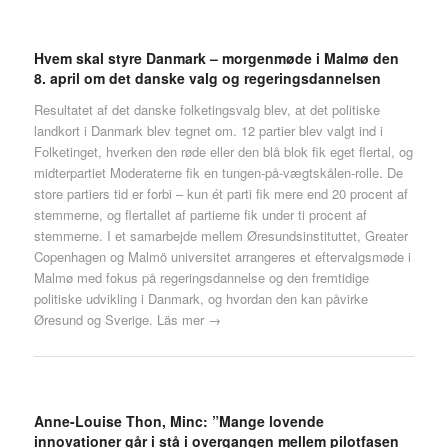
Hvem skal styre Danmark – morgenmøde i Malmø den
8. april om det danske valg og regeringsdannelsen
Resultatet af det danske folketingsvalg blev, at det politiske
landkort i Danmark blev tegnet om. 12 partier blev valgt ind i
Folketinget, hverken den røde eller den blå blok fik eget flertal, og
midterpartiet Moderaterne fik en tungen-på-vægtskålen-rolle. De
store partiers tid er forbi – kun ét parti fik mere end 20 procent af
stemmerne, og flertallet af partierne fik under ti procent af
stemmerne. I et samarbejde mellem Øresundsinstituttet, Greater
Copenhagen og Malmö universitet arrangeres et eftervalgsmøde i
Malmø med fokus på regeringsdannelse og den fremtidige
politiske udvikling i Danmark, og hvordan den kan påvirke
Øresund og Sverige.
Läs mer →
Anne-Louise Thon, Minc: ”Mange lovende
innovationer går i stå i overgangen mellem pilotfasen