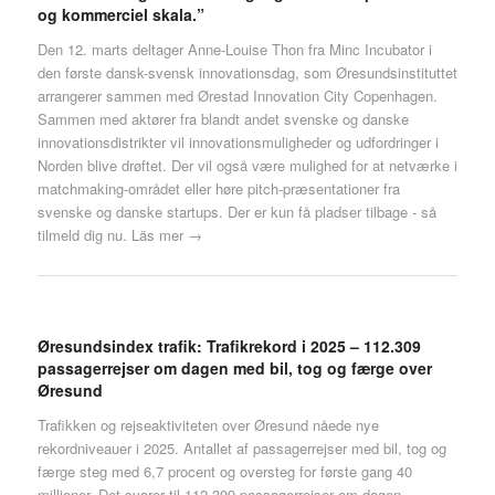
og kommerciel skala.”
Den 12. marts deltager Anne-Louise Thon fra Minc Incubator i
den første dansk-svensk innovationsdag, som Øresundsinstituttet
arrangerer sammen med Ørestad Innovation City Copenhagen.
Sammen med aktører fra blandt andet svenske og danske
innovationsdistrikter vil innovationsmuligheder og udfordringer i
Norden blive drøftet. Der vil også være mulighed for at netværke i
matchmaking-området eller høre pitch-præsentationer fra
svenske og danske startups. Der er kun få pladser tilbage - så
tilmeld dig nu.
Läs mer →
Øresundsindex trafik: Trafikrekord i 2025 – 112.309
passagerrejser om dagen med bil, tog og færge over
Øresund
Trafikken og rejseaktiviteten over Øresund nåede nye
rekordniveauer i 2025. Antallet af passagerrejser med bil, tog og
færge steg med 6,7 procent og oversteg for første gang 40
millioner. Det svarer til 112.309 passagerrejser om dagen.