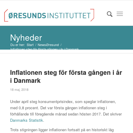
Nyheder
Du er her:
Start
/
NewsØresund
/
Inflationen steg för första gången i år i Danmark
Inflationen steg för första gången i år
i Danmark
18 maj, 2018
Under april steg konsumentprisindex, som speglar inflationen,
med 0,8 procent. Det var första gången inflationen steg i
förhållande till föregående månad sedan hösten 2017. Det skriver
Danmarks Statistik
.
Trots stigningen ligger inflationen fortsatt på en historiskt låg