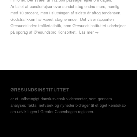
Antallet af pendlerrejser over sundet steg endnu mere, nemlig
med 10 procent, men i slutningen af sidste år aftog tendensen.
Godstrafikken har været stagnerende. Det viser rapporten
Øresundsindex trafikstatistik, som Øresundsinstituttet udarbejder
på opdrag af Øresundsbro Konsortiet.
Läs mer →
ØRESUNDSINSTITUTTET
er et uafhængigt dansk-svensk videncenter, som gennem
analyser, fakta, netværk og nyheder bidrager til et øget kendskab
om udviklingen i Greater Copenhagen-regionen.