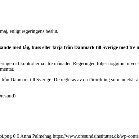
maj, enligt regeringens beslut.
ande med tåg, buss eller färja från Danmark till Sverige med tre må
ringen id-kontrollerna i tre månader. Regeringen följer noggrant utveckl
mmentar.
från Danmark till Sverige. De regleras av en förordning som innebär att 
Øresund)
oi.png
0
0
Anna Palmehag
https://www.oresundsinstituttet.dk/wp-cont