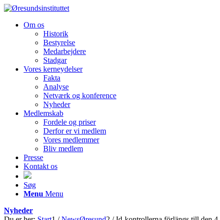
Om os
Historik
Bestyrelse
Medarbejdere
Stadgar
Vores kerneydelser
Fakta
Analyse
Netværk og konference
Nyheder
Medlemskab
Fordele og priser
Derfor er vi medlem
Vores medlemmer
Bliv medlem
Presse
Kontakt os
Søg
Menu
Menu
Nyheder
Du er her:
Start
1
/
NewsØresund
2
/
Id-kontrollerna förlängs till den 4