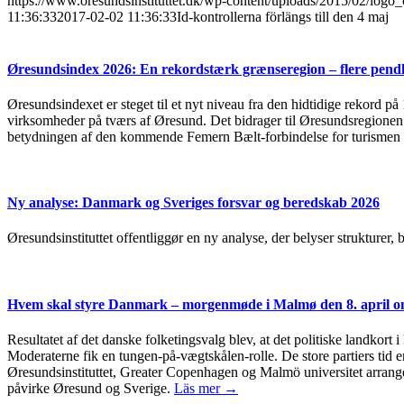
https://www.oresundsinstituttet.dk/wp-content/uploads/2015/02/logo_
11:36:33
2017-02-02 11:36:33
Id-kontrollerna förlängs till den 4 maj
Øresundsindex 2026: En rekordstærk grænseregion – flere pendl
Øresundsindexet er steget til et nyt niveau fra den hidtidige rekord på
virksomheder på tværs af Øresund. Det bidrager til Øresundsregionen s
betydningen af den kommende Femern Bælt-forbindelse for turismen 
Ny analyse: Danmark og Sveriges forsvar og beredskab 2026
Øresundsinstituttet offentliggør en ny analyse, der belyser strukturer
Hvem skal styre Danmark – morgenmøde i Malmø den 8. april om
Resultatet af det danske folketingsvalg blev, at det politiske landkort 
Moderaterne fik en tungen-på-vægtskålen-rolle. De store partiers tid er
Øresundsinstituttet, Greater Copenhagen og Malmö universitet arrang
påvirke Øresund og Sverige.
Läs mer →