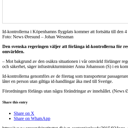
Id-kontrollerna i Köpenhamns flygplats kommer att fortsätta till den 4 
Foto: News Øresund – Johan Wessman
Den svenska regeringen väljer att förlänga id-kontrollerna för res
omvärlden.
– Mot bakgrund av den osäkra situationen i vår omvärld förlänger rege
och säkerhet, säger infrastrukturminister Anna Johansson (S) i en ko
Id-kontrollerna genomförs av de företag som transporterar passagerare 
låter en person utan giltiga id-handlingar åka med till Sverige.
Förordningen förlängs utan några förändringar av innehållet. (News 
Share this entry
Share on X
Share on WhatsApp