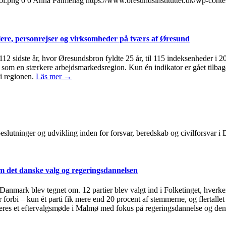
oi.png
0
0
Anna Palmehag
https://www.oresundsinstituttet.dk/wp-cont
ere, personrejser og virksomheder på tværs af Øresund
 112 sidste år, hvor Øresundsbron fyldte 25 år, til 115 indeksenheder i 
om en stærkere arbejdsmarkedsregion. Kun én indikator er gået tilbage 
i regionen.
Läs mer →
, beslutninger og udvikling inden for forsvar, beredskab og civilforsvar
 det danske valg og regeringsdannelsen
i Danmark blev tegnet om. 12 partier blev valgt ind i Folketinget, hverken
 forbi – kun ét parti fik mere end 20 procent af stemmerne, og flertallet
eres et eftervalgsmøde i Malmø med fokus på regeringsdannelse og den