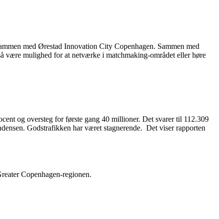
rer sammen med Ørestad Innovation City Copenhagen. Sammen med
også være mulighed for at netværke i matchmaking-området eller høre
cent og oversteg for første gang 40 millioner. Det svarer til 112.309
tendensen. Godstrafikken har været stagnerende. Det viser rapporten
 Greater Copenhagen-regionen.