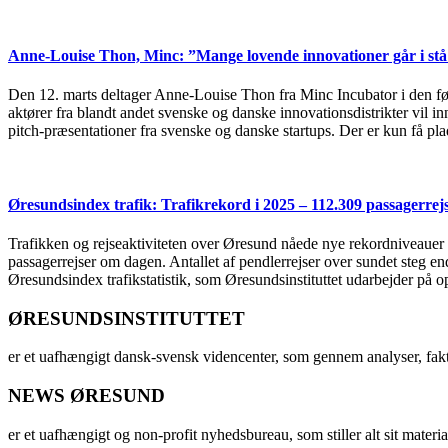
Anne-Louise Thon, Minc: ”Mange lovende innovationer går i stå 
Den 12. marts deltager Anne-Louise Thon fra Minc Incubator i den 
aktører fra blandt andet svenske og danske innovationsdistrikter vil 
pitch-præsentationer fra svenske og danske startups. Der er kun få plad
Øresundsindex trafik: Trafikrekord i 2025 – 112.309 passagerre
Trafikken og rejseaktiviteten over Øresund nåede nye rekordniveauer i 
passagerrejser om dagen. Antallet af pendlerrejser over sundet steg e
Øresundsindex trafikstatistik, som Øresundsinstituttet udarbejder på
ØRESUNDSINSTITUTTET
er et uafhængigt dansk-svensk videncenter, som gennem analyser, fak
NEWS ØRESUND
er et uafhængigt og non-profit nyhedsbureau, som stiller alt sit materia