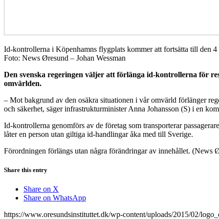
Id-kontrollerna i Köpenhamns flygplats kommer att fortsätta till den 4 
Foto: News Øresund – Johan Wessman
Den svenska regeringen väljer att förlänga id-kontrollerna för res
omvärlden.
– Mot bakgrund av den osäkra situationen i vår omvärld förlänger rege
och säkerhet, säger infrastrukturminister Anna Johansson (S) i en ko
Id-kontrollerna genomförs av de företag som transporterar passagerare 
låter en person utan giltiga id-handlingar åka med till Sverige.
Förordningen förlängs utan några förändringar av innehållet. (News 
Share this entry
Share on X
Share on WhatsApp
https://www.oresundsinstituttet.dk/wp-content/uploads/2015/02/logo_