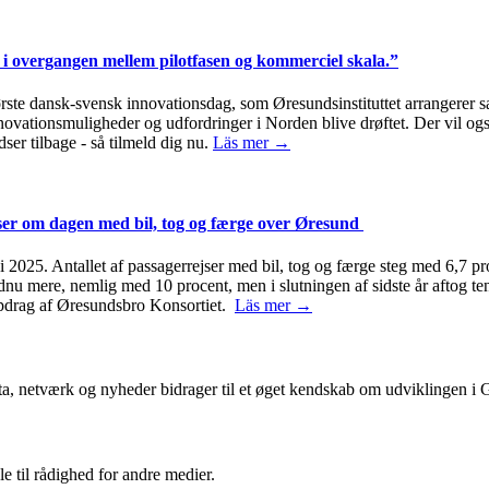
i overgangen mellem pilotfasen og kommerciel skala.”
første dansk-svensk innovationsdag, som Øresundsinstituttet arrange
innovationsmuligheder og udfordringer i Norden blive drøftet. Der vil 
ser tilbage - så tilmeld dig nu.
Läs mer →
jser om dagen med bil, tog og færge over Øresund
2025. Antallet af passagerrejser med bil, tog og færge steg med 6,7 pro
ndnu mere, nemlig med 10 procent, men i slutningen af sidste år aftog 
 opdrag af Øresundsbro Konsortiet.
Läs mer →
ta, netværk og nyheder bidrager til et øget kendskab om udviklingen i
le til rådighed for andre medier.