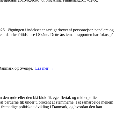
ent/uploads/2015/02/logo_oi.png
Anna Palmehag
2017-02-02
2026. Øgningen i indekset er særligt drevet af personrejser, pendlere og
– danske fritidshuse i Skåne. Dette års tema i rapporten har fokus på
 i Danmark og Sverige.
Läs mer →
 den røde eller den blå blok fik eget flertal, og midterpartiet
 af partierne fik under ti procent af stemmerne. I et samarbejde mellem
 fremtidige politiske udvikling i Danmark, og hvordan den kan