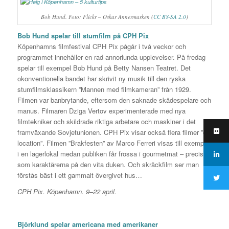
Bob Hund. Foto: Flickr – Oskar Annermarken (
CC BY-SA 2.0
)
Bob Hund spelar till stumfilm på CPH Pix
Köpenhamns filmfestival CPH Pix pågår i två veckor och
programmet innehåller en rad annorlunda upplevelser. På fredag
spelar till exempel Bob Hund på Betty Nansen Teatret. Det
okonventionella bandet har skrivit ny musik till den ryska
stumfilmsklassikern ”Mannen med filmkameran” från 1929.
Filmen var banbrytande, eftersom den saknade skådespelare och
manus. Filmaren Dziga Vertov experimenterade med nya
filmtekniker och skildrade riktiga arbetare och maskiner i det
framväxande Sovjetunionen. CPH Pix visar också flera filmer ”on
location”. Filmen ”Brakfesten” av Marco Ferreri visas till exempel
i en lagerlokal medan publiken får frossa i gourmetmat – precis
som karaktärerna på den vita duken. Och skräckfilm ser man
förstås bäst i ett gammalt övergivet hus…
CPH Pix. Köpenhamn. 9–22 april.
Björklund spelar americana med amerikaner