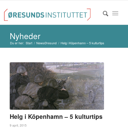
Nyheder
Du er her:
Start
/
NewsØresund
/
Helg i Köpenhamn – 5 kulturtips
Helg i Köpenhamn – 5 kulturtips
9 april, 2015