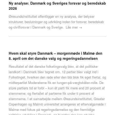
Ny analyse: Danmark og Sveriges forsvar og beredskab
2026
Øresundsinstituttet offentliggør en ny analyse, der belyser
strukturer, beslutninger og udvikling inden for forsvar, beredskab
og civilforsvar i Danmark og Sverige.
Läs mer →
Hvem skal styre Danmark – morgenmøde i Malmø den
8. april om det danske valg og regeringsdannelsen
Resultatet af det danske folketingsvalg blev, at det politiske
landkort i Danmark blev tegnet om. 12 partier blev valgt ind i
Folketinget, hverken den røde eller den blå blok fik eget flertal, og
midterpartiet Moderaterne fik en tungen-på-vægtskålen-rolle. De
store partiers tid er forbi – kun ét parti fik mere end 20 procent af
stemmerne, og flertallet af partierne fik under ti procent af
stemmerne. I et samarbejde mellem Øresundsinstituttet, Greater
Copenhagen og Malmö universitet arrangeres et eftervalgsmøde i
Malmø med fokus på regeringsdannelse og den fremtidige
politiske udvikling i Danmark, og hvordan den kan påvirke