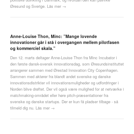
Øresund og Sverige.
Läs mer →
Anne-Louise Thon, Minc: ”Mange lovende
innovationer går i stå i overgangen mellem pilotfasen
og kommerciel skala.”
Den 12. marts deltager Anne-Louise Thon fra Minc Incubator i
den første dansk-svensk innovationsdag, som Øresundsinstituttet
arrangerer sammen med Ørestad Innovation City Copenhagen.
Sammen med aktører fra blandt andet svenske og danske
innovationsdistrikter vil innovationsmuligheder og udfordringer i
Norden blive drøftet. Der vil også være mulighed for at netværke i
matchmaking-området eller høre pitch-præsentationer fra
svenske og danske startups. Der er kun få pladser tilbage - så
tilmeld dig nu.
Läs mer →