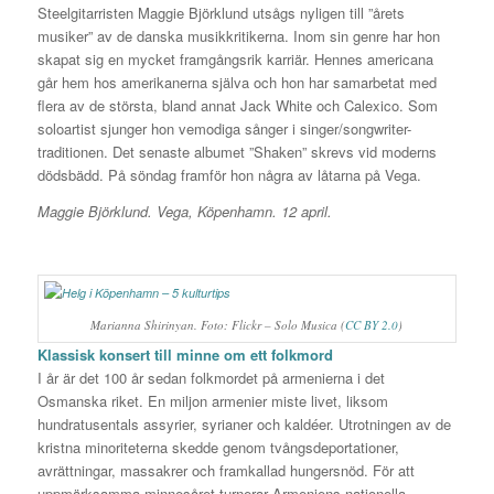
Steelgitarristen Maggie Björklund utsågs nyligen till ”årets
musiker” av de danska musikkritikerna. Inom sin genre har hon
skapat sig en mycket framgångsrik karriär. Hennes americana
går hem hos amerikanerna själva och hon har samarbetat med
flera av de största, bland annat Jack White och Calexico. Som
soloartist sjunger hon vemodiga sånger i singer/songwriter-
traditionen. Det senaste albumet ”Shaken” skrevs vid moderns
dödsbädd. På söndag framför hon några av låtarna på Vega.
Maggie Björklund. Vega, Köpenhamn. 12 april.
Marianna Shirinyan. Foto: Flickr – Solo Musica (
CC BY 2.0
)
Klassisk konsert till minne om ett folkmord
I år är det 100 år sedan folkmordet på armenierna i det
Osmanska riket. En miljon armenier miste livet, liksom
hundratusentals assyrier, syrianer och kaldéer. Utrotningen av de
kristna minoriteterna skedde genom tvångsdeportationer,
avrättningar, massakrer och framkallad hungersnöd. För att
uppmärksamma minnesåret turnerar Armeniens nationella