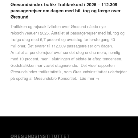
Øresundsindex trafik: Trafikrekord i 2025 – 112.309
passagerrejser om dagen med bil, tog og færge over
Øresund
Trafikken og rejseaktiviteten over Øresund nåede nye
rekordniveauer i 2025. Antallet af passagerrejser med bil, tog og
færge steg med 6,7 procent og oversteg for første gang 40
millioner. Det svarer til 112.309 passagerrejser om dagen.
Antallet af pendlerrejser over sundet steg endnu mere, nemlig
med 10 procent, men i slutningen af sidste år aftog tendensen.
Godstrafikken har været stagnerende. Det viser rapporten
Øresundsindex trafikstatistik, som Øresundsinstituttet udarbejder
på opdrag af Øresundsbro Konsortiet.
Läs mer →
ØRESUNDSINSTITUTTET