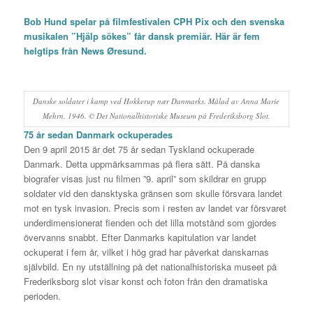
Bob Hund spelar på filmfestivalen CPH Pix och den svenska
musikalen ”Hjälp sökes” får dansk premiär. Här är fem
helgtips från News Øresund.
Danske soldater i kamp ved Hokkerup nær Danmarks. Målad av Anna Marie
Mehrn, 1946. © Det Nationalhistoriske Museum på Frederiksborg Slot.
75 år sedan Danmark ockuperades
Den 9 april 2015 är det 75 år sedan Tyskland ockuperade
Danmark. Detta uppmärksammas på flera sätt. På danska
biografer visas just nu filmen ”9. april” som skildrar en grupp
soldater vid den dansktyska gränsen som skulle försvara landet
mot en tysk invasion. Precis som i resten av landet var försvaret
underdimensionerat fienden och det lilla motstånd som gjordes
övervanns snabbt. Efter Danmarks kapitulation var landet
ockuperat i fem år, vilket i hög grad har påverkat danskarnas
självbild. En ny utställning på det nationalhistoriska museet på
Frederiksborg slot visar konst och foton från den dramatiska
perioden.