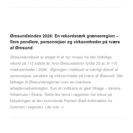
Øresundsindex 2026: En rekordstærk grænseregion –
flere pendlere, personrejser og virksomheder på tværs
af Øresund
Øresundsindexet er steget til et nyt niveau fra den hidtidige
rekord på 112 sidste år, hvor Øresundsbron fyldte 25 år, til 115
indeksenheder i 2026. Øgningen i indekset er særligt drevet af
personrejser, pendlere og virksomheder på tværs af Øresund. Det
bidrager til Øresundsregionen som en stærkere
arbejdsmarkedsregion. Kun én indikator er gået tilbage – danske
fritidshuse i Skåne. Dette års tema i rapporten har fokus på
betydningen af den kommende Femern Bælt-forbindelse for
turismen i regionen.
Läs mer →