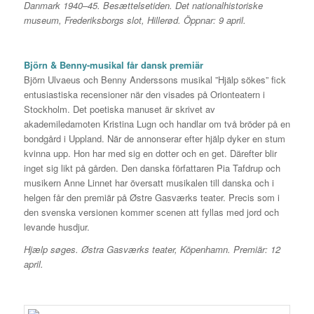
Danmark 1940–45. Besættelsetiden. Det nationalhistoriske
museum, Frederiksborgs slot, Hillerød. Öppnar: 9 april.
Björn & Benny-musikal får dansk premiär
Björn Ulvaeus och Benny Anderssons musikal ”Hjälp sökes” fick
entusiastiska recensioner när den visades på Orionteatern i
Stockholm. Det poetiska manuset är skrivet av
akademiledamoten Kristina Lugn och handlar om två bröder på en
bondgård i Uppland. När de annonserar efter hjälp dyker en stum
kvinna upp. Hon har med sig en dotter och en get. Därefter blir
inget sig likt på gården. Den danska författaren Pia Tafdrup och
musikern Anne Linnet har översatt musikalen till danska och i
helgen får den premiär på Østre Gasværks teater. Precis som i
den svenska versionen kommer scenen att fyllas med jord och
levande husdjur.
Hjælp søges. Østra Gasværks teater, Köpenhamn. Premiär: 12
april.