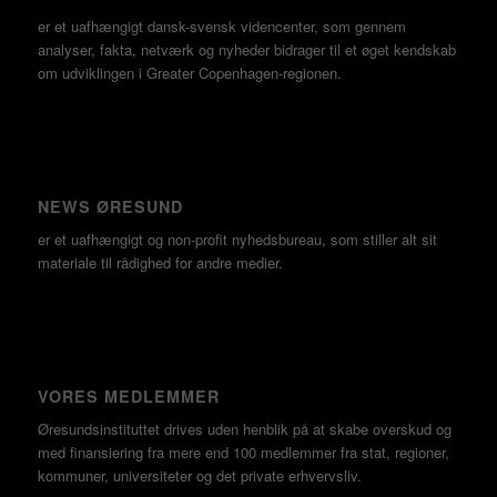
er et uafhængigt dansk-svensk videncenter, som gennem
analyser, fakta, netværk og nyheder bidrager til et øget kendskab
om udviklingen i Greater Copenhagen-regionen.
NEWS ØRESUND
er et uafhængigt og non-profit nyhedsbureau, som stiller alt sit
materiale til rådighed for andre medier.
VORES MEDLEMMER
Øresundsinstituttet drives uden henblik på at skabe overskud og
med finansiering fra mere end 100 medlemmer fra stat, regioner,
kommuner, universiteter og det private erhvervsliv.