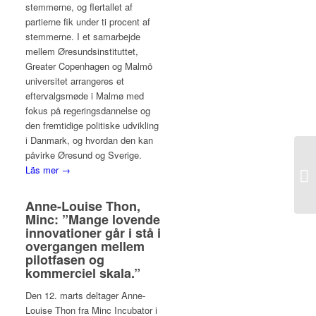
stemmerne, og flertallet af
partierne fik under ti procent af
stemmerne. I et samarbejde
mellem Øresundsinstituttet,
Greater Copenhagen og Malmö
universitet arrangeres et
eftervalgsmøde i Malmø med
fokus på regeringsdannelse og
den fremtidige politiske udvikling
i Danmark, og hvordan den kan
påvirke Øresund og Sverige.
Läs mer →
Anne-Louise Thon,
Minc: ”Mange lovende
innovationer går i stå i
overgangen mellem
pilotfasen og
kommerciel skala.”
Den 12. marts deltager Anne-
Louise Thon fra Minc Incubator i