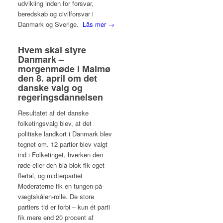
udvikling inden for forsvar,
beredskab og civilforsvar i
Danmark og Sverige.
Läs mer →
Hvem skal styre
Danmark –
morgenmøde i Malmø
den 8. april om det
danske valg og
regeringsdannelsen
Resultatet af det danske
folketingsvalg blev, at det
politiske landkort i Danmark blev
tegnet om. 12 partier blev valgt
ind i Folketinget, hverken den
røde eller den blå blok fik eget
flertal, og midterpartiet
Moderaterne fik en tungen-på-
vægtskålen-rolle. De store
partiers tid er forbi – kun ét parti
fik mere end 20 procent af