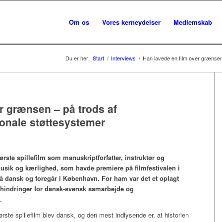
Om os
Vores kerneydelser
Medlemskab
Du er her:
Start
/
Interviews
/
Han lavede en film over grænsen –
r grænsen – på trods af
ionale støttesystemer
ørste spillefilm som manuskriptforfatter, instruktør og
usik og kærlighed, som havde premiere på filmfestivalen i
å dansk og foregår i København. For ham var det et oplagt
re hindringer for dansk-svensk samarbejde og
.
første spillefilm blev dansk, og den mest indlysende er, at historien