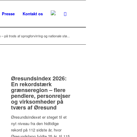
Presse
Kontakt os
 på trods af sprogforvirring og nationale stø...
Øresundsindex 2026:
En rekordstærk
grænseregion – flere
pendlere, personrejser
og virksomheder på
tværs af Øresund
Øresundsindexet er steget til et
nyt niveau fra den hidtidige
rekord på 112 sidste år, hvor
Øresundsbron fyldte 25 år, til 115