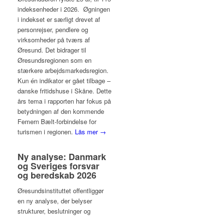
indeksenheder i 2026. Øgningen
i indekset er særligt drevet af
personrejser, pendlere og
virksomheder på tværs af
Øresund. Det bidrager til
Øresundsregionen som en
stærkere arbejdsmarkedsregion.
Kun én indikator er gået tilbage –
danske fritidshuse i Skåne. Dette
års tema i rapporten har fokus på
betydningen af den kommende
Femern Bælt-forbindelse for
turismen i regionen.
Läs mer →
Ny analyse: Danmark
og Sveriges forsvar
og beredskab 2026
Øresundsinstituttet offentliggør
en ny analyse, der belyser
strukturer, beslutninger og