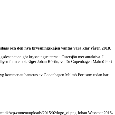
edags och den nya kryssningskajen väntas vara klar våren 2018.
destination gör kryssningsrutterna i Östersjön mer attraktiva. I
 verkligen fram emot, säger Johan Röstin, vd för Copenhagen Malmö Port
fartyg kommer att hanteras av Copenhagen Malmö Port som redan har
ttet.dk/wp-content/uploads/2015/02/logo_oi.png
Johan Wessman
2016-