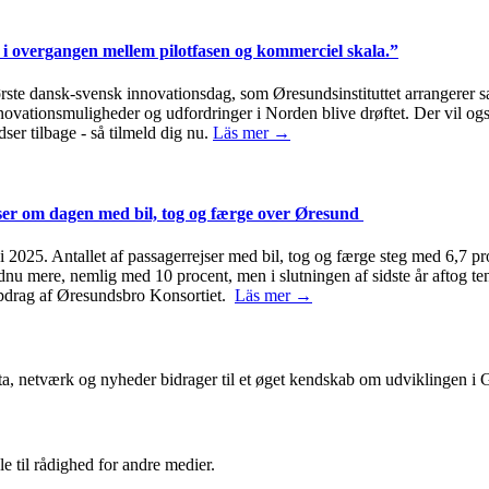
i overgangen mellem pilotfasen og kommerciel skala.”
første dansk-svensk innovationsdag, som Øresundsinstituttet arrange
innovationsmuligheder og udfordringer i Norden blive drøftet. Der vil 
ser tilbage - så tilmeld dig nu.
Läs mer →
jser om dagen med bil, tog og færge over Øresund
2025. Antallet af passagerrejser med bil, tog og færge steg med 6,7 pro
ndnu mere, nemlig med 10 procent, men i slutningen af sidste år aftog 
 opdrag af Øresundsbro Konsortiet.
Läs mer →
ta, netværk og nyheder bidrager til et øget kendskab om udviklingen i
le til rådighed for andre medier.