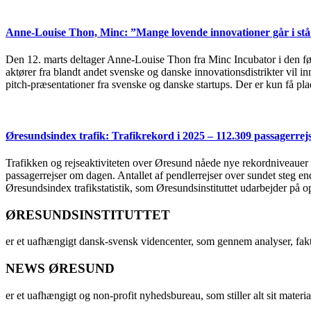
Anne-Louise Thon, Minc: ”Mange lovende innovationer går i stå 
Den 12. marts deltager Anne-Louise Thon fra Minc Incubator i den 
aktører fra blandt andet svenske og danske innovationsdistrikter vil 
pitch-præsentationer fra svenske og danske startups. Der er kun få plad
Øresundsindex trafik: Trafikrekord i 2025 – 112.309 passagerre
Trafikken og rejseaktiviteten over Øresund nåede nye rekordniveauer i 
passagerrejser om dagen. Antallet af pendlerrejser over sundet steg e
Øresundsindex trafikstatistik, som Øresundsinstituttet udarbejder på
ØRESUNDSINSTITUTTET
er et uafhængigt dansk-svensk videncenter, som gennem analyser, fak
NEWS ØRESUND
er et uafhængigt og non-profit nyhedsbureau, som stiller alt sit materia