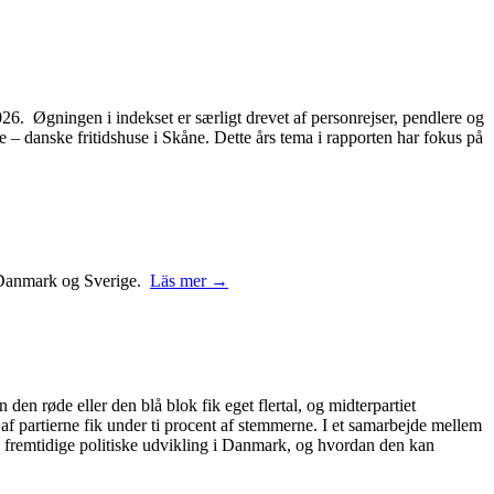
2026. Øgningen i indekset er særligt drevet af personrejser, pendlere og
– danske fritidshuse i Skåne. Dette års tema i rapporten har fokus på
 i Danmark og Sverige.
Läs mer →
 den røde eller den blå blok fik eget flertal, og midterpartiet
 af partierne fik under ti procent af stemmerne. I et samarbejde mellem
 fremtidige politiske udvikling i Danmark, og hvordan den kan