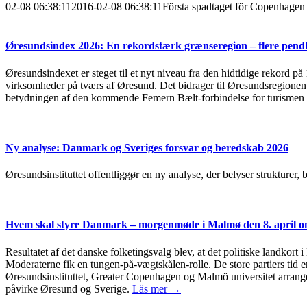
02-08 06:38:11
2016-02-08 06:38:11
Första spadtaget för Copenhagen
Øresundsindex 2026: En rekordstærk grænseregion – flere pendl
Øresundsindexet er steget til et nyt niveau fra den hidtidige rekord på
virksomheder på tværs af Øresund. Det bidrager til Øresundsregionen s
betydningen af den kommende Femern Bælt-forbindelse for turismen 
Ny analyse: Danmark og Sveriges forsvar og beredskab 2026
Øresundsinstituttet offentliggør en ny analyse, der belyser strukturer
Hvem skal styre Danmark – morgenmøde i Malmø den 8. april om
Resultatet af det danske folketingsvalg blev, at det politiske landkort 
Moderaterne fik en tungen-på-vægtskålen-rolle. De store partiers tid er
Øresundsinstituttet, Greater Copenhagen og Malmö universitet arrang
påvirke Øresund og Sverige.
Läs mer →