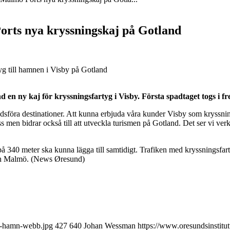
orts nya kryssningskaj på Gotland
g till hamnen i Visby på Gotland
 ny kaj för kryssningsfartyg i Visby. Första spadtaget togs i fr
sföra destinationer. Att kunna erbjuda våra kunder Visby som kryssnings
 oss men bidrar också till att utveckla turismen på Gotland. Det ser vi
 på 340 meter ska kunna lägga till samtidigt. Trafiken med kryssnings
ch Malmö. (News Øresund)
by-hamn-webb.jpg
427
640
Johan Wessman
https://www.oresundsinstitu