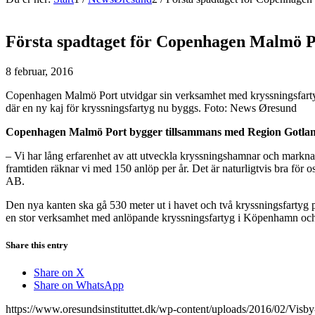
Första spadtaget för Copenhagen Malmö P
8 februar, 2016
Copenhagen Malmö Port utvidgar sin verksamhet med kryssningsfarty
där en ny kaj för kryssningsfartyg nu byggs. Foto: News Øresund
Copenhagen Malmö Port bygger tillsammans med Region Gotland en
– Vi har lång erfarenhet av att utveckla kryssningshamnar och marknad
framtiden räknar vi med 150 anlöp per år. Det är naturligtvis bra för
AB.
Den nya kanten ska gå 530 meter ut i havet och två kryssningsfartyg
en stor verksamhet med anlöpande kryssningsfartyg i Köpenhamn o
Share this entry
Share on X
Share on WhatsApp
https://www.oresundsinstituttet.dk/wp-content/uploads/2016/02/Vis