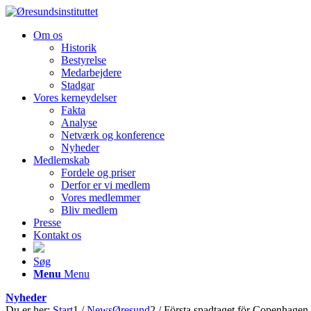
Om os
Historik
Bestyrelse
Medarbejdere
Stadgar
Vores kerneydelser
Fakta
Analyse
Netværk og konference
Nyheder
Medlemskab
Fordele og priser
Derfor er vi medlem
Vores medlemmer
Bliv medlem
Presse
Kontakt os
Søg
Menu
Menu
Nyheder
Du er her:
Start
1
/
NewsØresund
2
/
Första spadtaget för Copenhagen 