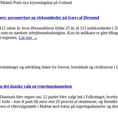
 Malmö Ports nya kryssningskaj på Gotland
ere, personrejser og virksomheder på tværs af Øresund
 112 sidste år, hvor Øresundsbron fyldte 25 år, til 115 indeksenheder i 
om en stærkere arbejdsmarkedsregion. Kun én indikator er gået tilbage 
i regionen.
Läs mer →
, beslutninger og udvikling inden for forsvar, beredskab og civilforsvar
 det danske valg og regeringsdannelsen
i Danmark blev tegnet om. 12 partier blev valgt ind i Folketinget, hverken
 forbi – kun ét parti fik mere end 20 procent af stemmerne, og flertallet
eres et eftervalgsmøde i Malmø med fokus på regeringsdannelse og den