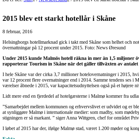
2015 blev ett starkt hotellår i Skåne
8 februar, 2016
Helsingborgs hotellmarknad gick i takt med Skåne som helhet och noter
övernattningar på 12 procent under 2015. Foto: News Øresund
Under 2015 kunde Malmös hotell räkna in mer än 1,5 miljoner öv
rapporterar Tourism in Skåne när det gäller tillväxten av antalet
I hele Skåne var der cirka 3,7 millioner hotelovernatninger i 2015, h
var 12 procent flere overnatninger end i 2014. Samme tendens ses i M
værelser åbnede i 2015, var kapacitetsudnyttelsen også på et højere n
Lidt mere end en fjerdedel af hotelgæsterne i Malmø kommer fra udla
”Samarbejdet mellem kommunen og erhvervslivet er udvidet og er blev
at synliggøre Malmø i internationale medier: som madby, som mødeby, m
stigningen er så markant. ” siger Anna Wittgren, chef for området Priv
I løbet af 2015 har der, ifølge Malmø stad, været 1.200 møder og kon
Fakta