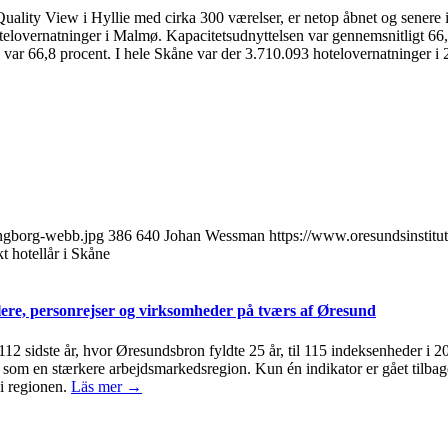
uality View i Hyllie med cirka 300 værelser, er netop åbnet og senere 
elovernatninger i Malmø. Kapacitetsudnyttelsen var gennemsnitligt 66,
var 66,8 procent. I hele Skåne var der 3.710.093 hotelovernatninger i 2
ingborg-webb.jpg
386
640
Johan Wessman
https://www.oresundsinstitu
kt hotellår i Skåne
ere, personrejser og virksomheder på tværs af Øresund
 112 sidste år, hvor Øresundsbron fyldte 25 år, til 115 indeksenheder i 
om en stærkere arbejdsmarkedsregion. Kun én indikator er gået tilbage 
i regionen.
Läs mer →