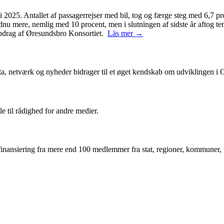
2025. Antallet af passagerrejser med bil, tog og færge steg med 6,7 pro
ndnu mere, nemlig med 10 procent, men i slutningen af sidste år aftog 
 opdrag af Øresundsbro Konsortiet.
Läs mer →
ta, netværk og nyheder bidrager til et øget kendskab om udviklingen i
le til rådighed for andre medier.
inansiering fra mere end 100 medlemmer fra stat, regioner, kommuner, un