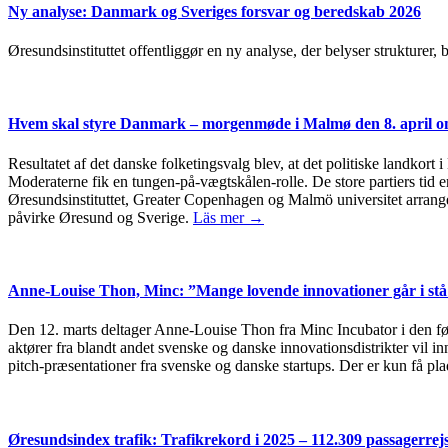
Ny analyse: Danmark og Sveriges forsvar og beredskab 2026
Øresundsinstituttet offentliggør en ny analyse, der belyser strukturer
Hvem skal styre Danmark – morgenmøde i Malmø den 8. april om
Resultatet af det danske folketingsvalg blev, at det politiske landkort 
Moderaterne fik en tungen-på-vægtskålen-rolle. De store partiers tid er
Øresundsinstituttet, Greater Copenhagen og Malmö universitet arrang
påvirke Øresund og Sverige.
Läs mer →
Anne-Louise Thon, Minc: ”Mange lovende innovationer går i stå 
Den 12. marts deltager Anne-Louise Thon fra Minc Incubator i den 
aktører fra blandt andet svenske og danske innovationsdistrikter vil 
pitch-præsentationer fra svenske og danske startups. Der er kun få plad
Øresundsindex trafik: Trafikrekord i 2025 – 112.309 passagerre