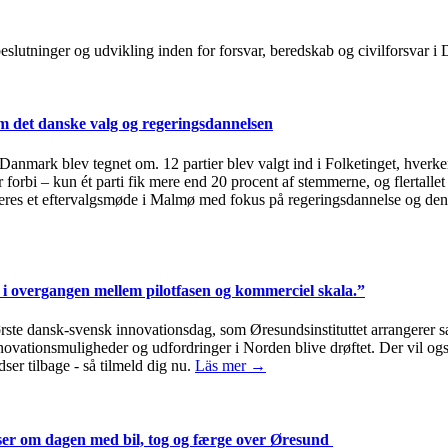
, beslutninger og udvikling inden for forsvar, beredskab og civilforsvar
 det danske valg og regeringsdannelsen
i Danmark blev tegnet om. 12 partier blev valgt ind i Folketinget, hverken
 forbi – kun ét parti fik mere end 20 procent af stemmerne, og flertallet
eres et eftervalgsmøde i Malmø med fokus på regeringsdannelse og den
i overgangen mellem pilotfasen og kommerciel skala.”
første dansk-svensk innovationsdag, som Øresundsinstituttet arrange
innovationsmuligheder og udfordringer i Norden blive drøftet. Der vil 
ser tilbage - så tilmeld dig nu.
Läs mer →
jser om dagen med bil, tog og færge over Øresund