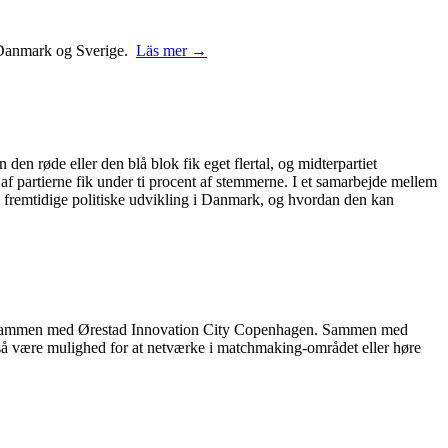
 i Danmark og Sverige.
Läs mer →
 den røde eller den blå blok fik eget flertal, og midterpartiet
 af partierne fik under ti procent af stemmerne. I et samarbejde mellem
 fremtidige politiske udvikling i Danmark, og hvordan den kan
rer sammen med Ørestad Innovation City Copenhagen. Sammen med
også være mulighed for at netværke i matchmaking-området eller høre