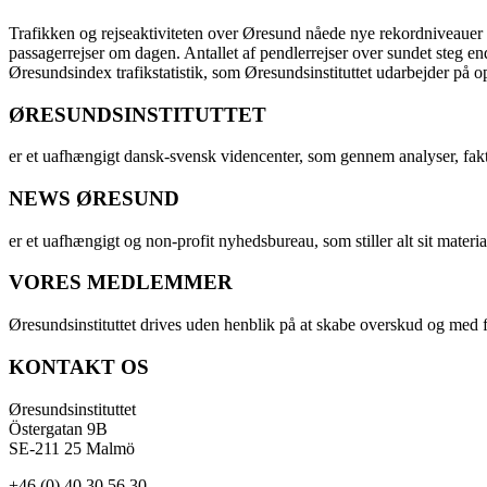
Trafikken og rejseaktiviteten over Øresund nåede nye rekordniveauer i 
passagerrejser om dagen. Antallet af pendlerrejser over sundet steg e
Øresundsindex trafikstatistik, som Øresundsinstituttet udarbejder på
ØRESUNDSINSTITUTTET
er et uafhængigt dansk-svensk videncenter, som gennem analyser, fak
NEWS ØRESUND
er et uafhængigt og non-profit nyhedsbureau, som stiller alt sit materia
VORES MEDLEMMER
Øresundsinstituttet drives uden henblik på at skabe overskud og med f
KONTAKT OS
Øresundsinstituttet
Östergatan 9B
SE-211 25 Malmö
+46 (0) 40 30 56 30