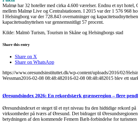
Malmø har 32 hoteller med cirka 4.600 værelser. Endnu et nyt hotel, Q
mellem Malmø Live og Centralstationen. I 2015 var der 1 576 968 hot
I Helsingborg var der 728.843 overnatninger og kapacitetsudnyttelsen 
kapacitetsudnyttelsen var gennemsnitligt 57 procent.
Kilde: Malmö Turism, Tourism in Skåne og Helsingborgs stad
Share this entry
Share on X
Share on WhatsApp
https://www.oresundsinstituttet.dk/wp-content/uploads/2016/02/Hels
Wessman
2016-02-08 08:48:48
2016-02-08 08:48:48
2015 blev ett star
Øresundsindex 2026: En rekordstærk grænseregion – flere pendl
Øresundsindexet er steget til et nyt niveau fra den hidtidige rekord på
virksomheder på tværs af Øresund. Det bidrager til Øresundsregionen s
betydningen af den kommende Femern Bælt-forbindelse for turismen 