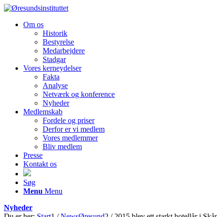
Om os
Historik
Bestyrelse
Medarbejdere
Stadgar
Vores kerneydelser
Fakta
Analyse
Netværk og konference
Nyheder
Medlemskab
Fordele og priser
Derfor er vi medlem
Vores medlemmer
Bliv medlem
Presse
Kontakt os
Søg
Menu
Menu
Nyheder
Du er her:
Start
1
/
NewsØresund
2
/
2015 blev ett starkt hotellår i Skå