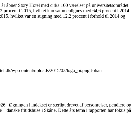
i år åbner Story Hotel med cirka 100 værelser på universitetsområdet
2 procent i 2015, hvilket kan sammenlignes med 64,6 procent i 2014.
015, hvilket var en stigning med 12,2 procent i forhold til 2014 og
ttet.dk/wp-content/uploads/2015/02/logo_oi.png
Johan
2026. Øgningen i indekset er særligt drevet af personrejser, pendlere og
– danske fritidshuse i Skåne. Dette års tema i rapporten har fokus på