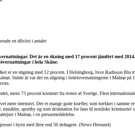
ade en tillväxt i antalet
ernattningar. Det är en ökning med 17 procent jämfört med 2014.
 övernattningar i hela Skåne.
vilket er en stigning med 12 procent. I Helsingborg, hvor Radisson Blu m
almø. Sidste år var der en stigning i hotelovernatningerne i Malmø på 1
iveau.
ndet, mens 73 procent kommer fra resten af Sverige. Flest internation
et mere intensivt. Der er mange gode kræfter, som trækker i samme retn
usikby, sportby og som destination for fans til nordiske krimiserier s
atrejser i Malmø, i en pressemeddelelse.
gresser i byen med flere end 50 deltagere. (News Øresund)