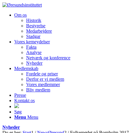
Om os
Historik
Bestyrelse
Medarbejdere
Stadgar
Vores kerneydelser
Fakta
Analyse
Netværk og konference
Nyheder
Medlemskab
Fordele og priser
Derfor er vi medlem
Vores medlemmer
Bliv medlem
Presse
Kontakt os
Søg
Menu
Menu
Nyheder
Du er her:
Start
1
/
NewsØresund
2
/
Folkemødet på Bornholm 2017