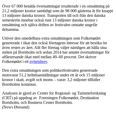
Över 67 000 betalda övernattningar resulterade i en omsättning på
21,2 miljoner kronor samtidigt som de 98 000 gästerna åt för knappt
13 miljoner danska kronor. Transporten till och från den danska
semesterön innebar också runt 13 miljoner danska kronor i
omsättning och själva driften av festivalen omsatte ungefär
detsamma.
Utöver den omedelbara extra omsättningen som Folkemødet
genererade i ökar den också företagens intresse för att besöka ön
även resten av året. Allt fler företag väljer nämligen att hålla sina
möten på Bornholm och sedan 2014 har antalet övernattningar för
affärsresande ökat med mellan 49–60 procent. Det skriver
Folkemødet i ett
nyhetsbrev
.
Den extra omsättningen som politikerfestivalen genererade
motsvarar 51,2 heltidsanställningar under ett år och 15 miljoner
kronor i skatt, avgift och moms – varav 3,2 miljoner tillfaller
Bornholms kommun.
Analysen är gjord av Center for Regional- og Turismeforskning
(CRT) på uppdrag av Foreningen Folkemødet, Destination
Bornholm, och Business Center Bornholm.
(News Øresund)