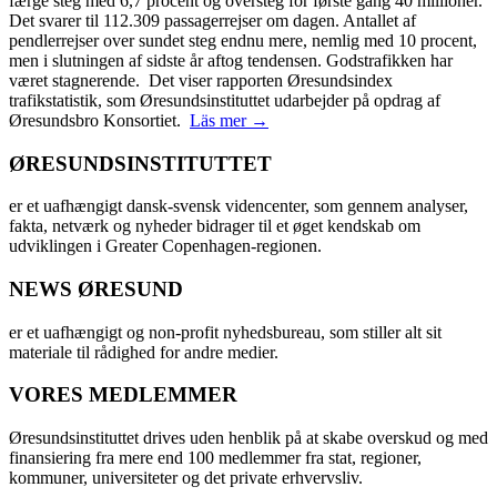
færge steg med 6,7 procent og oversteg for første gang 40 millioner.
Det svarer til 112.309 passagerrejser om dagen. Antallet af
pendlerrejser over sundet steg endnu mere, nemlig med 10 procent,
men i slutningen af sidste år aftog tendensen. Godstrafikken har
været stagnerende. Det viser rapporten Øresundsindex
trafikstatistik, som Øresundsinstituttet udarbejder på opdrag af
Øresundsbro Konsortiet.
Läs mer →
ØRESUNDSINSTITUTTET
er et uafhængigt dansk-svensk videncenter, som gennem analyser,
fakta, netværk og nyheder bidrager til et øget kendskab om
udviklingen i Greater Copenhagen-regionen.
NEWS ØRESUND
er et uafhængigt og non-profit nyhedsbureau, som stiller alt sit
materiale til rådighed for andre medier.
VORES MEDLEMMER
Øresundsinstituttet drives uden henblik på at skabe overskud og med
finansiering fra mere end 100 medlemmer fra stat, regioner,
kommuner, universiteter og det private erhvervsliv.