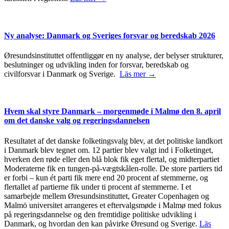
Ny analyse: Danmark og Sveriges forsvar og beredskab 2026
Øresundsinstituttet offentliggør en ny analyse, der belyser strukturer,
beslutninger og udvikling inden for forsvar, beredskab og
civilforsvar i Danmark og Sverige.
Läs mer →
Hvem skal styre Danmark – morgenmøde i Malmø den 8. april
om det danske valg og regeringsdannelsen
Resultatet af det danske folketingsvalg blev, at det politiske landkort
i Danmark blev tegnet om. 12 partier blev valgt ind i Folketinget,
hverken den røde eller den blå blok fik eget flertal, og midterpartiet
Moderaterne fik en tungen-på-vægtskålen-rolle. De store partiers tid
er forbi – kun ét parti fik mere end 20 procent af stemmerne, og
flertallet af partierne fik under ti procent af stemmerne. I et
samarbejde mellem Øresundsinstituttet, Greater Copenhagen og
Malmö universitet arrangeres et eftervalgsmøde i Malmø med fokus
på regeringsdannelse og den fremtidige politiske udvikling i
Danmark, og hvordan den kan påvirke Øresund og Sverige.
Läs