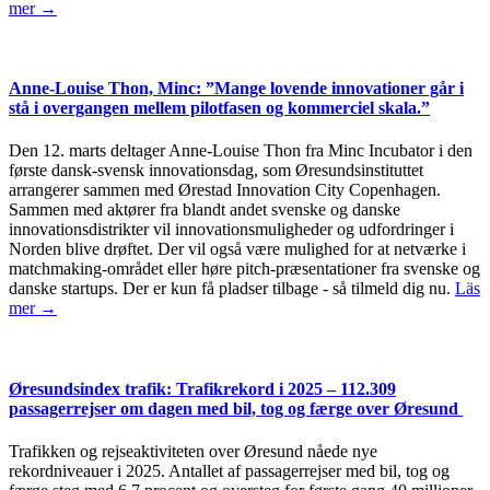
mer →
Anne-Louise Thon, Minc: ”Mange lovende innovationer går i
stå i overgangen mellem pilotfasen og kommerciel skala.”
Den 12. marts deltager Anne-Louise Thon fra Minc Incubator i den
første dansk-svensk innovationsdag, som Øresundsinstituttet
arrangerer sammen med Ørestad Innovation City Copenhagen.
Sammen med aktører fra blandt andet svenske og danske
innovationsdistrikter vil innovationsmuligheder og udfordringer i
Norden blive drøftet. Der vil også være mulighed for at netværke i
matchmaking-området eller høre pitch-præsentationer fra svenske og
danske startups. Der er kun få pladser tilbage - så tilmeld dig nu.
Läs
mer →
Øresundsindex trafik: Trafikrekord i 2025 – 112.309
passagerrejser om dagen med bil, tog og færge over Øresund
Trafikken og rejseaktiviteten over Øresund nåede nye
rekordniveauer i 2025. Antallet af passagerrejser med bil, tog og