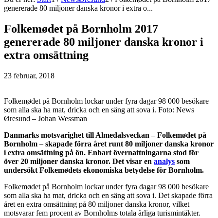
genererade 80 miljoner danska kronor i extra o...
Folkemødet på Bornholm 2017
genererade 80 miljoner danska kronor i
extra omsättning
23 februar, 2018
Folkemødet på Bornholm lockar under fyra dagar 98 000 besökare
som alla ska ha mat, dricka och en säng att sova i. Foto: News
Øresund – Johan Wessman
Danmarks motsvarighet till Almedalsveckan – Folkemødet på
Bornholm – skapade förra året runt 80 miljoner danska kronor
i extra omsättning på ön. Enbart övernattningarna stod för
över 20 miljoner danska kronor. Det visar en
analys
som
undersökt Folkemødets ekonomiska betydelse för Bornholm.
Folkemødet på Bornholm lockar under fyra dagar 98 000 besökare
som alla ska ha mat, dricka och en säng att sova i. Det skapade förra
året en extra omsättning på 80 miljoner danska kronor, vilket
motsvarar fem procent av Bornholms totala årliga turismintäkter.