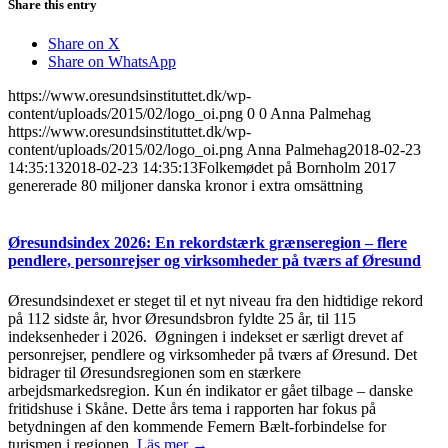
Share this entry
Share on X
Share on WhatsApp
https://www.oresundsinstituttet.dk/wp-
content/uploads/2015/02/logo_oi.png
0
0
Anna Palmehag
https://www.oresundsinstituttet.dk/wp-
content/uploads/2015/02/logo_oi.png
Anna Palmehag
2018-02-23
14:35:13
2018-02-23 14:35:13
Folkemødet på Bornholm 2017
genererade 80 miljoner danska kronor i extra omsättning
Øresundsindex 2026: En rekordstærk grænseregion – flere
pendlere, personrejser og virksomheder på tværs af Øresund
Øresundsindexet er steget til et nyt niveau fra den hidtidige rekord
på 112 sidste år, hvor Øresundsbron fyldte 25 år, til 115
indeksenheder i 2026. Øgningen i indekset er særligt drevet af
personrejser, pendlere og virksomheder på tværs af Øresund. Det
bidrager til Øresundsregionen som en stærkere
arbejdsmarkedsregion. Kun én indikator er gået tilbage – danske
fritidshuse i Skåne. Dette års tema i rapporten har fokus på
betydningen af den kommende Femern Bælt-forbindelse for
turismen i regionen.
Läs mer →