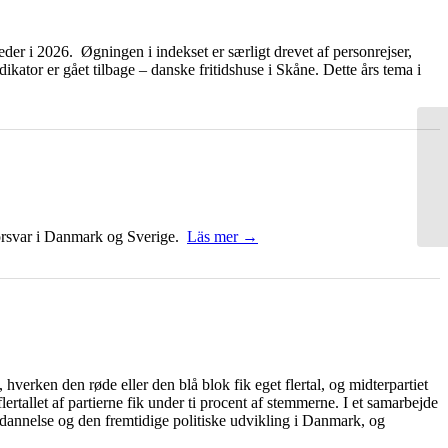
eder i 2026. Øgningen i indekset er særligt drevet af personrejser,
tor er gået tilbage – danske fritidshuse i Skåne. Dette års tema i
lforsvar i Danmark og Sverige.
Läs mer →
 hverken den røde eller den blå blok fik eget flertal, og midterpartiet
ertallet af partierne fik under ti procent af stemmerne. I et samarbejde
annelse og den fremtidige politiske udvikling i Danmark, og