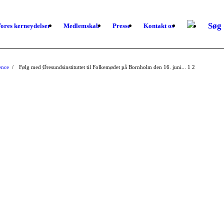
Søg
ores kerneydelser
Medlemskab
Presse
Kontakt os
ence
/
Følg med Øresundsinstituttet til Folkemødet på Bornholm den 16. juni...
1
2