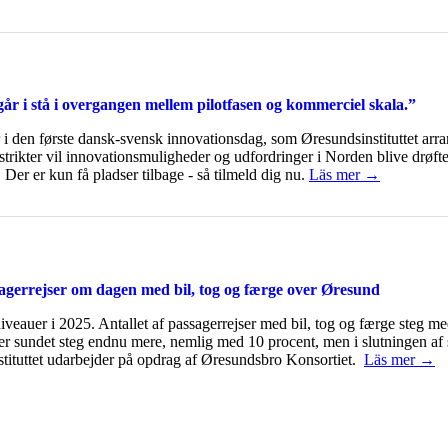
 i stå i overgangen mellem pilotfasen og kommerciel skala.”
 i den første dansk-svensk innovationsdag, som Øresundsinstituttet 
strikter vil innovationsmuligheder og udfordringer i Norden blive drøf
 Der er kun få pladser tilbage - så tilmeld dig nu.
Läs mer →
sagerrejser om dagen med bil, tog og færge over Øresund
eauer i 2025. Antallet af passagerrejser med bil, tog og færge steg med 
ver sundet steg endnu mere, nemlig med 10 procent, men i slutningen af 
nstituttet udarbejder på opdrag af Øresundsbro Konsortiet.
Läs mer →