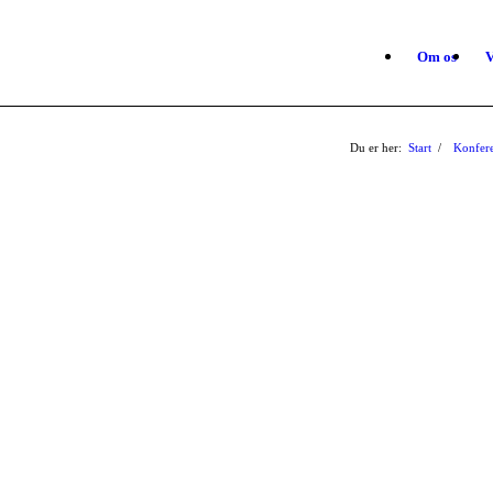
Om os
V
Du er her:
Start
/
Konfer