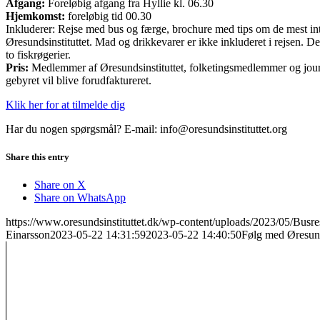
Afgang:
Foreløbig afgang fra Hyllie kl. 06.30
Hjemkomst:
foreløbig tid 00.30
Inkluderer: Rejse med bus og færge, brochure med tips om de mest in
Øresundsinstituttet. Mad og drikkevarer er ikke inkluderet i rejsen. 
to fiskrøgerier.
Pris:
Medlemmer af Øresundsinstituttet, folketingsmedlemmer og journa
gebyret vil blive forudfaktureret.
Klik her for at tilmelde dig
Har du nogen spørgsmål? E-mail: info@oresundsinstituttet.org
Share this entry
Share on X
Share on WhatsApp
https://www.oresundsinstituttet.dk/wp-content/uploads/2023/05/Busr
Einarsson
2023-05-22 14:31:59
2023-05-22 14:40:50
Følg med Øresund