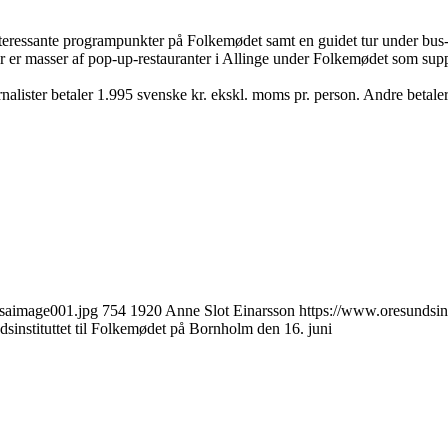
teressante programpunkter på Folkemødet samt en guidet tur under bus
Der er masser af pop-up-restauranter i Allinge under Folkemødet som sup
lister betaler 1.995 svenske kr. ekskl. moms pr. person. Andre betale
esaimage001.jpg
754
1920
Anne Slot Einarsson
https://www.oresundsin
sinstituttet til Folkemødet på Bornholm den 16. juni