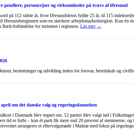
e pendlere, personrejser og virksomheder på tværs af Øresund
ekord på 112 sidste år, hvor Øresundsbron fyldte 25 år, til 115 indeksenh
il Øresundsregionen som en stærkere arbejdsmarkedsregion. Kun én indika
Bælt-forbindelse for turismen i regionen.
Läs mer →
2026
rukturer, beslutninger og udvikling inden for forsvar, beredskab og civi
pril om det danske valg og regeringsdannelsen
andkort i Danmark blev tegnet om. 12 partier blev valgt ind i Folketinget,
s tid er forbi – kun ét parti fik mere end 20 procent af stemmerne, og fl
versitet arrangeres et eftervalgsmøde i Malmø med fokus på regeringsd