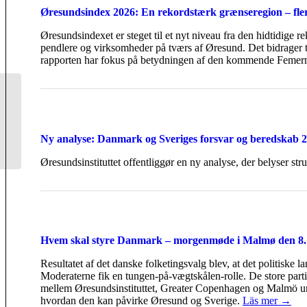
Øresundsindex 2026: En rekordstærk grænseregion – fler
Øresundsindexet er steget til et nyt niveau fra den hidtidige r
pendlere og virksomheder på tværs af Øresund. Det bidrager t
rapporten har fokus på betydningen af den kommende Femern 
NabolandsKanalerne:
“TV er en genvej til at
lære hinanden bedre at
kende...
Ny analyse: Danmark og Sveriges forsvar og beredskab 
Øresundsinstituttet offentliggør en ny analyse, der belyser st
Hvem skal styre Danmark – morgenmøde i Malmø den 8. a
Resultatet af det danske folketingsvalg blev, at det politiske l
Moderaterne fik en tungen-på-vægtskålen-rolle. De store partier
mellem Øresundsinstituttet, Greater Copenhagen og Malmö uni
hvordan den kan påvirke Øresund og Sverige.
Läs mer →