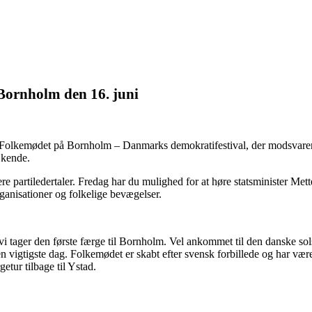
 Bornholm den 16. juni
il Folkemødet på Bornholm – Danmarks demokratifestival, der modsvarer
 kende.
e partiledertaler. Fredag har du mulighed for at høre statsminister Mett
ganisationer og folkelige bevægelser.
or vi tager den første færge til Bornholm. Vel ankommet til den danske sols
vigtigste dag. Folkemødet er skabt efter svensk forbillede og har været 
etur tilbage til Ystad.