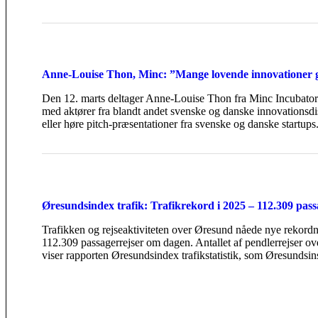
Anne-Louise Thon, Minc: ”Mange lovende innovationer går
Den 12. marts deltager Anne-Louise Thon fra Minc Incubator
med aktører fra blandt andet svenske og danske innovationsdi
eller høre pitch-præsentationer fra svenske og danske startups.
Øresundsindex trafik: Trafikrekord i 2025 – 112.309 pas
Trafikken og rejseaktiviteten over Øresund nåede nye rekordniv
112.309 passagerrejser om dagen. Antallet af pendlerrejser o
viser rapporten Øresundsindex trafikstatistik, som Øresundsi