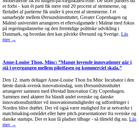
Moderaterne fik en tungen-på-vægtskålen-rolle. De store partiers tid
er forbi – kun ét parti fik mere end 20 procent af stemmerne, og
flertallet af partierne fik under ti procent af stemmerne. I et
samarbejde mellem Øresundsinstituttet, Greater Copenhagen og
Malmö universitet arrangeres et eftervalgsmøde i Malmø med fokus
på regeringsdannelse og den fremtidige politiske udvikling i
Danmark, og hvordan den kan påvirke Øresund og Sverige.
Läs
mer →
Anne-Louise Thon, Minc: ”Mange lovende innovationer går i
stå i overgangen mellem pilotfasen og kommerciel skala.”
Den 12. marts deltager Anne-Louise Thon fra Minc Incubator i den
første dansk-svensk innovationsdag, som Øresundsinstituttet
arrangerer sammen med Ørestad Innovation City Copenhagen.
Sammen med aktører fra blandt andet svenske og danske
innovationsdistrikter vil innovationsmuligheder og udfordringer i
Norden blive drøftet. Der vil også være mulighed for at netværke i
matchmaking-området eller høre pitch-præsentationer fra svenske og
danske startups. Der er kun få pladser tilbage - så tilmeld dig nu.
Läs
mer →