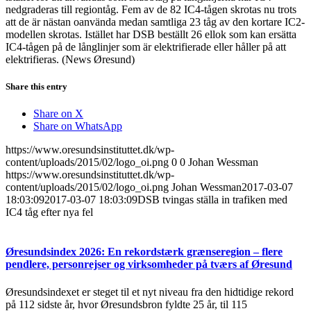
nedgraderas till regiontåg. Fem av de 82 IC4-tågen skrotas nu trots
att de är nästan oanvända medan samtliga 23 tåg av den kortare IC2-
modellen skrotas. Istället har DSB beställt 26 ellok som kan ersätta
IC4-tågen på de långlinjer som är elektrifierade eller håller på att
elektrifieras. (News Øresund)
Share this entry
Share on X
Share on WhatsApp
https://www.oresundsinstituttet.dk/wp-
content/uploads/2015/02/logo_oi.png
0
0
Johan Wessman
https://www.oresundsinstituttet.dk/wp-
content/uploads/2015/02/logo_oi.png
Johan Wessman
2017-03-07
18:03:09
2017-03-07 18:03:09
DSB tvingas ställa in trafiken med
IC4 tåg efter nya fel
Øresundsindex 2026: En rekordstærk grænseregion – flere
pendlere, personrejser og virksomheder på tværs af Øresund
Øresundsindexet er steget til et nyt niveau fra den hidtidige rekord
på 112 sidste år, hvor Øresundsbron fyldte 25 år, til 115