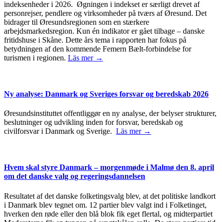
indeksenheder i 2026. Øgningen i indekset er særligt drevet af
personrejser, pendlere og virksomheder på tværs af Øresund. Det
bidrager til Øresundsregionen som en stærkere
arbejdsmarkedsregion. Kun én indikator er gået tilbage – danske
fritidshuse i Skåne. Dette års tema i rapporten har fokus på
betydningen af den kommende Femern Bælt-forbindelse for
turismen i regionen.
Läs mer →
Ny analyse: Danmark og Sveriges forsvar og beredskab 2026
Øresundsinstituttet offentliggør en ny analyse, der belyser strukturer,
beslutninger og udvikling inden for forsvar, beredskab og
civilforsvar i Danmark og Sverige.
Läs mer →
Hvem skal styre Danmark – morgenmøde i Malmø den 8. april
om det danske valg og regeringsdannelsen
Resultatet af det danske folketingsvalg blev, at det politiske landkort
i Danmark blev tegnet om. 12 partier blev valgt ind i Folketinget,
hverken den røde eller den blå blok fik eget flertal, og midterpartiet