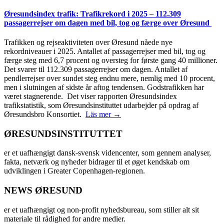
Øresundsindex trafik: Trafikrekord i 2025 – 112.309
passagerrejser om dagen med bil, tog og færge over Øresund
Trafikken og rejseaktiviteten over Øresund nåede nye
rekordniveauer i 2025. Antallet af passagerrejser med bil, tog og
færge steg med 6,7 procent og oversteg for første gang 40 millioner.
Det svarer til 112.309 passagerrejser om dagen. Antallet af
pendlerrejser over sundet steg endnu mere, nemlig med 10 procent,
men i slutningen af sidste år aftog tendensen. Godstrafikken har
været stagnerende. Det viser rapporten Øresundsindex
trafikstatistik, som Øresundsinstituttet udarbejder på opdrag af
Øresundsbro Konsortiet.
Läs mer →
ØRESUNDSINSTITUTTET
er et uafhængigt dansk-svensk videncenter, som gennem analyser,
fakta, netværk og nyheder bidrager til et øget kendskab om
udviklingen i Greater Copenhagen-regionen.
NEWS ØRESUND
er et uafhængigt og non-profit nyhedsbureau, som stiller alt sit
materiale til rådighed for andre medier.