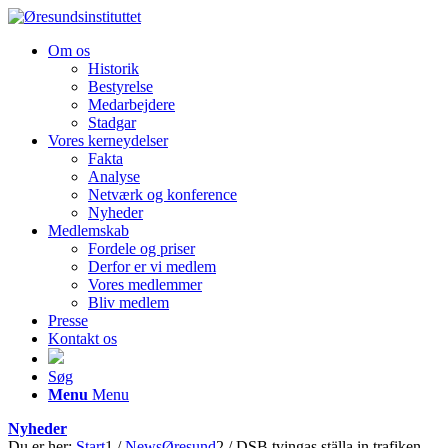
Om os
Historik
Bestyrelse
Medarbejdere
Stadgar
Vores kerneydelser
Fakta
Analyse
Netværk og konference
Nyheder
Medlemskab
Fordele og priser
Derfor er vi medlem
Vores medlemmer
Bliv medlem
Presse
Kontakt os
Søg
Menu
Menu
Nyheder
Du er her:
Start
1
/
NewsØresund
2
/
DSB tvingas ställa in trafiken