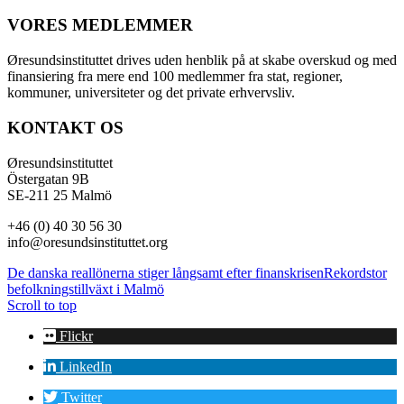
VORES MEDLEMMER
Øresundsinstituttet drives uden henblik på at skabe overskud og med
finansiering fra mere end 100 medlemmer fra stat, regioner,
kommuner, universiteter og det private erhvervsliv.
KONTAKT OS
Øresundsinstituttet
Östergatan 9B
SE-211 25 Malmö
+46 (0) 40 30 56 30
info@oresundsinstituttet.org
De danska reallönerna stiger långsamt efter finanskrisen
Rekordstor
befolkningstillväxt i Malmö
Scroll to top
Flickr
LinkedIn
Twitter