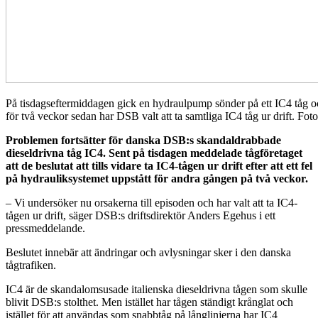
På tisdagseftermiddagen gick en hydraulpump sönder på ett IC4 tåg o
för två veckor sedan har DSB valt att ta samtliga IC4 tåg ur drift. F
Problemen fortsätter för danska DSB:s skandaldrabbade
dieseldrivna tåg IC4. Sent på tisdagen meddelade tågföretaget
att de beslutat att tills vidare ta IC4-tågen ur drift efter att ett fel
på hydrauliksystemet uppstått för andra gången på två veckor.
– Vi undersöker nu orsakerna till episoden och har valt att ta IC4-
tågen ur drift, säger DSB:s driftsdirektör Anders Egehus i ett
pressmeddelande.
Beslutet innebär att ändringar och avlysningar sker i den danska
tågtrafiken.
IC4 är de skandalomsusade italienska dieseldrivna tågen som skulle
blivit DSB:s stolthet. Men istället har tågen ständigt krånglat och
istället för att användas som snabbtåg på långlinjerna har IC4