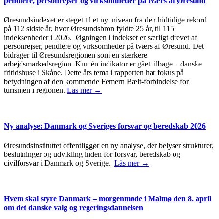
pendlere, personrejser og virksomheder på tværs af Øresund
Øresundsindexet er steget til et nyt niveau fra den hidtidige rekord
på 112 sidste år, hvor Øresundsbron fyldte 25 år, til 115
indeksenheder i 2026. Øgningen i indekset er særligt drevet af
personrejser, pendlere og virksomheder på tværs af Øresund. Det
bidrager til Øresundsregionen som en stærkere
arbejdsmarkedsregion. Kun én indikator er gået tilbage – danske
fritidshuse i Skåne. Dette års tema i rapporten har fokus på
betydningen af den kommende Femern Bælt-forbindelse for
turismen i regionen.
Läs mer →
Ny analyse: Danmark og Sveriges forsvar og beredskab 2026
Øresundsinstituttet offentliggør en ny analyse, der belyser strukturer,
beslutninger og udvikling inden for forsvar, beredskab og
civilforsvar i Danmark og Sverige.
Läs mer →
Hvem skal styre Danmark – morgenmøde i Malmø den 8. april
om det danske valg og regeringsdannelsen