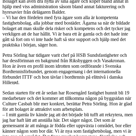
Bolaget kan även dra nytta av sina ägare och köper bland annat in
hjälp med viss administration såsom bland annat fakturering och
hyresavier från delägaren Balder.
– Vi har den fördelen med fyra ägare som alla är kompetenta
fastighetsbolag, alla jobbar med bostäder. Ägarna sa när de bildade
bolaget att man skulle dela risker och kompetens och det tycker jag
verkligen att de har hållit. Vi är bara ett år gamla och det hade inte
gått så fort om vi inte hade haft så stor support och hjälp med det
praktiska i början, säger hon.
Petra Sörling har tidigare varit chef på HSB Sundsfastigheter och
har dessförinnan en bakgrund från Riksbyggen och Vasakronan.
Hon är även en profil inom idrotten som ordförande i Svenska
Bordtennisförbundet, genom engagemang i det internationella
förbundet ITTF och hon tävlar i bordtennis på elitnivå i danska
Hillerød.
Sedan starten för ett år sedan har Rosengård fastighet hunnit bli 19
medarbetare och det kommer att tillkomma någon på byggsidan när
Culture Casbah blir mer konkret, berättar Petra Sörling. Hon är glad
för att bolaget är attraktivt som arbetsplats.
– I mitt gamla liv kände jag att det började bli tufft att rekrytera, men
jag har haft lätt att anställa här. Det säger något. Det som är
gemensamt är att många är födda eller uppväxta i området, bor eller
känner någon som bor där. Vi är nya som fastighetsbolag, men vi är