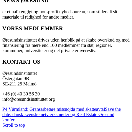
NEWS ØRESUND
er et uafhængigt og non-profit nyhedsbureau, som stiller alt sit
materiale til rådighed for andre medier.
VORES MEDLEMMER
Øresundsinstituttet drives uden henblik på at skabe overskud og med
finansiering fra mere end 100 medlemmer fra stat, regioner,
kommuner, universiteter og det private erhvervsliv.
KONTAKT OS
Øresundsinstituttet
Östergatan 9B
SE-211 25 Malmö
+46 (0) 40 30 56 30
info@oresundsinstituttet.org
P4 Värmland: Gränsarbetare missnöjda med skatteavtal
Save the
date: dansk-svenske netværksmøder og Real Estate Øresund
konfer...
Scroll to top