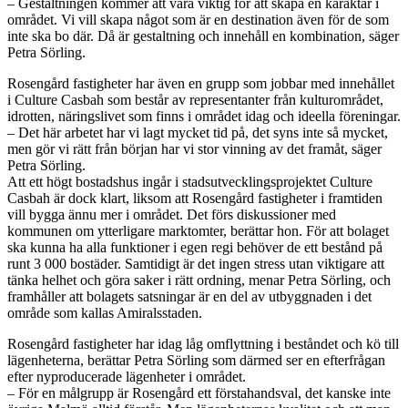
– Gestaltningen kommer att vara viktig för att skapa en karaktär i
området. Vi vill skapa något som är en destination även för de som
inte ska bo där. Då är gestaltning och innehåll en kombination, säger
Petra Sörling.
Rosengård fastigheter har även en grupp som jobbar med innehållet
i Culture Casbah som består av representanter från kulturområdet,
idrotten, näringslivet som finns i området idag och ideella föreningar.
– Det här arbetet har vi lagt mycket tid på, det syns inte så mycket,
men gör vi rätt från början har vi stor vinning av det framåt, säger
Petra Sörling.
Att ett högt bostadshus ingår i stadsutvecklingsprojektet Culture
Casbah är dock klart, liksom att Rosengård fastigheter i framtiden
vill bygga ännu mer i området. Det förs diskussioner med
kommunen om ytterligare marktomter, berättar hon. För att bolaget
ska kunna ha alla funktioner i egen regi behöver de ett bestånd på
runt 3 000 bostäder. Samtidigt är det ingen stress utan viktigare att
tänka helhet och göra saker i rätt ordning, menar Petra Sörling, och
framhåller att bolagets satsningar är en del av utbyggnaden i det
område som kallas Amiralsstaden.
Rosengård fastigheter har idag låg omflyttning i beståndet och kö till
lägenheterna, berättar Petra Sörling som därmed ser en efterfrågan
efter nyproducerade lägenheter i området.
– För en målgrupp är Rosengård ett förstahandsval, det kanske inte