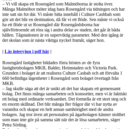
– Vi vill skapa ett Rosengård som Malmöborna är stolta över.
Många Malmöbor möter idag bara Rosengård via tidningen och har
inte satt sin fot där. Vi måste hitta innehåll i Culture Cashbah som
gör att det blir en destination, då får vi ett flöde. Sen måste vi också
ha ett flöde ut ur Rosengård där Rosengårdsborna har
självförtroende att röra sig i andra delar av staden, det går åt båda
hållen. Tågstationen är en superviktig parameter. Med den igång är
det skolan som är nästa viktiga nyckel framåt, säger hon.
|
Läs intervjun i pdf här
|
Rosengård fastigheter bildades förra hösten av de fyra
fastighetsbolagen MKB, Balder, Heimstaden och Victoria Park.
Grunden i bolaget är att realisera Culture Casbah och att förvalta 1
660 befintliga lägenheter i Rosengård som bolaget övertagit från
MKB.
– Jag skulle säga att det är unikt att det har skapats ett gemensamt
bolag. Det finns många samarbeten och konsortier, men vi är faktiskt
ett bolag med ordinarie verksamhet. Det formella är ett stort steg och
en enorm skillnad. Det blir många fler frågor där vi har nytta av
varandra och skapar en helt annan samhörighet med de andra
bolagen. Jag tror även att personalen på ägarbolagen känner stolthet
som man inte gör på samma sätt när det är lösa samarbeten, säger
Petra Sörling.