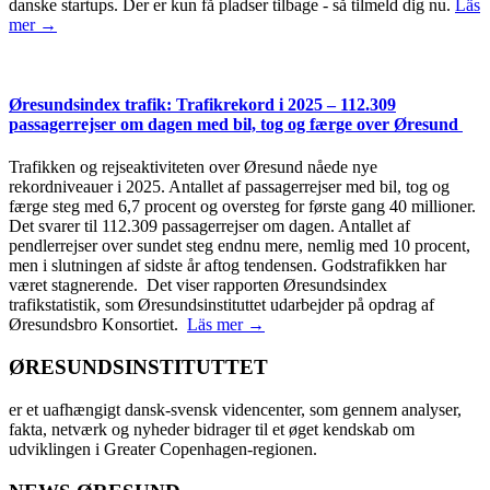
danske startups. Der er kun få pladser tilbage - så tilmeld dig nu.
Läs
mer →
Øresundsindex trafik: Trafikrekord i 2025 – 112.309
passagerrejser om dagen med bil, tog og færge over Øresund
Trafikken og rejseaktiviteten over Øresund nåede nye
rekordniveauer i 2025. Antallet af passagerrejser med bil, tog og
færge steg med 6,7 procent og oversteg for første gang 40 millioner.
Det svarer til 112.309 passagerrejser om dagen. Antallet af
pendlerrejser over sundet steg endnu mere, nemlig med 10 procent,
men i slutningen af sidste år aftog tendensen. Godstrafikken har
været stagnerende. Det viser rapporten Øresundsindex
trafikstatistik, som Øresundsinstituttet udarbejder på opdrag af
Øresundsbro Konsortiet.
Läs mer →
ØRESUNDSINSTITUTTET
er et uafhængigt dansk-svensk videncenter, som gennem analyser,
fakta, netværk og nyheder bidrager til et øget kendskab om
udviklingen i Greater Copenhagen-regionen.