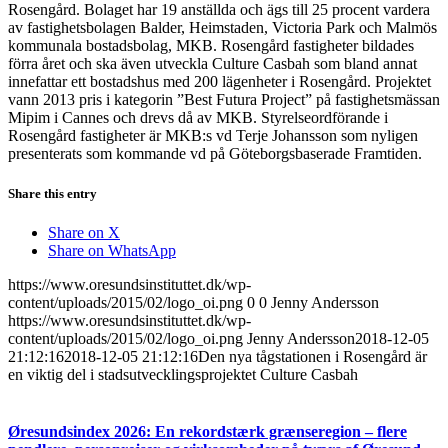
Rosengård. Bolaget har 19 anställda och ägs till 25 procent vardera
av fastighetsbolagen Balder, Heimstaden, Victoria Park och Malmös
kommunala bostadsbolag, MKB. Rosengård fastigheter bildades
förra året och ska även utveckla Culture Casbah som bland annat
innefattar ett bostadshus med 200 lägenheter i Rosengård. Projektet
vann 2013 pris i kategorin ”Best Futura Project” på fastighetsmässan
Mipim i Cannes och drevs då av MKB. Styrelseordförande i
Rosengård fastigheter är MKB:s vd Terje Johansson som nyligen
presenterats som kommande vd på Göteborgsbaserade Framtiden.
Share this entry
Share on X
Share on WhatsApp
https://www.oresundsinstituttet.dk/wp-
content/uploads/2015/02/logo_oi.png
0
0
Jenny Andersson
https://www.oresundsinstituttet.dk/wp-
content/uploads/2015/02/logo_oi.png
Jenny Andersson
2018-12-05
21:12:16
2018-12-05 21:12:16
Den nya tågstationen i Rosengård är
en viktig del i stadsutvecklings­projektet Culture Casbah
Øresundsindex 2026: En rekordstærk grænseregion – flere