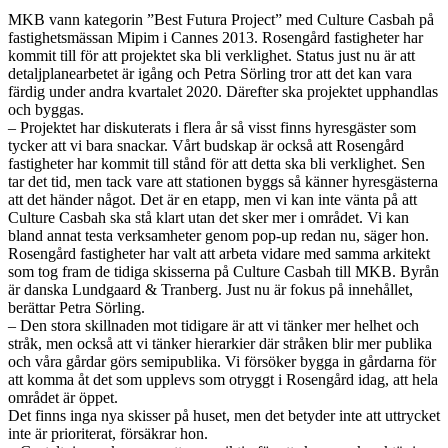
MKB vann kategorin ”Best Futura Project” med Culture Casbah på
fastighetsmässan Mipim i Cannes 2013. Rosengård fastigheter har
kommit till för att projektet ska bli verklighet. Status just nu är att
detaljplanearbetet är igång och Petra Sörling tror att det kan vara
färdig under andra kvartalet 2020. Därefter ska projektet upphandlas
och byggas.
– Projektet har diskuterats i flera år så visst finns hyresgäster som
tycker att vi bara snackar. Vårt budskap är också att Rosengård
fastigheter har kommit till stånd för att detta ska bli verklighet. Sen
tar det tid, men tack vare att stationen byggs så känner hyresgästerna
att det händer något. Det är en etapp, men vi kan inte vänta på att
Culture Casbah ska stå klart utan det sker mer i området. Vi kan
bland annat testa verksamheter genom pop-up redan nu, säger hon.
Rosengård fastigheter har valt att arbeta vidare med samma arkitekt
som tog fram de tidiga skisserna på Culture Casbah till MKB. Byrån
är danska Lundgaard & Tranberg. Just nu är fokus på innehållet,
berättar Petra Sörling.
– Den stora skillnaden mot tidigare är att vi tänker mer helhet och
stråk, men också att vi tänker hierarkier där stråken blir mer publika
och våra gårdar görs semipublika. Vi försöker bygga in gårdarna för
att komma åt det som upplevs som otryggt i Rosengård idag, att hela
området är öppet.
Det finns inga nya skisser på huset, men det betyder inte att uttrycket
inte är prioriterat, försäkrar hon.