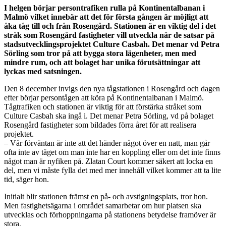
I helgen börjar persontrafiken rulla på Kontinentalbanan i
Malmö vilket innebär att det för första gången är möjligt att
åka tåg till och från Rosengård. Stationen är en viktig del i det
stråk som Rosengård fastigheter vill utveckla när de satsar på
stadsutvecklingsprojektet Culture Casbah. Det menar vd Petra
Sörling som tror på att bygga stora lägenheter, men med
mindre rum, och att bolaget har unika förutsättningar att
lyckas med satsningen.
Den 8 december invigs den nya tågstationen i Rosengård och dagen
efter börjar persontågen att köra på Kontinentalbanan i Malmö.
Tågtrafiken och stationen är viktig för att förstärka stråket som
Culture Casbah ska ingå i. Det menar Petra Sörling, vd på bolaget
Rosengård fastigheter som bildades förra året för att realisera
projektet.
– Vår förväntan är inte att det händer något över en natt, man går
ofta inte av tåget om man inte har en koppling eller om det inte finns
något man är nyfiken på. Zlatan Court kommer säkert att locka en
del, men vi måste fylla det med mer innehåll vilket kommer att ta lite
tid, säger hon.
Initialt blir stationen främst en på- och avstigningsplats, tror hon.
Men fastighetsägarna i området samarbetar om hur platsen ska
utvecklas och förhoppningarna på stationens betydelse framöver är
stora.