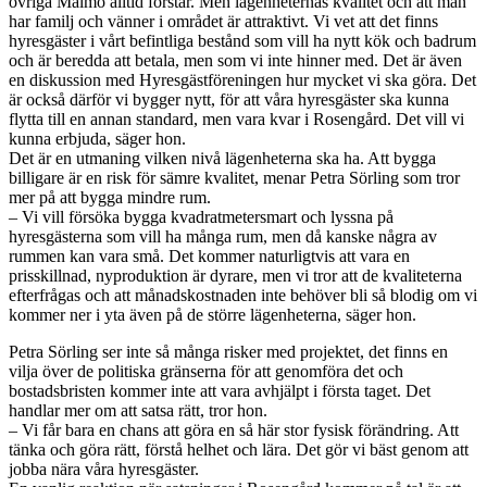
övriga Malmö alltid förstår. Men lägenheternas kvalitet och att man
har familj och vänner i området är attraktivt. Vi vet att det finns
hyresgäster i vårt befintliga bestånd som vill ha nytt kök och badrum
och är beredda att betala, men som vi inte hinner med. Det är även
en diskussion med Hyresgästföreningen hur mycket vi ska göra. Det
är också därför vi bygger nytt, för att våra hyresgäster ska kunna
flytta till en annan standard, men vara kvar i Rosengård. Det vill vi
kunna erbjuda, säger hon.
Det är en utmaning vilken nivå lägenheterna ska ha. Att bygga
billigare är en risk för sämre kvalitet, menar Petra Sörling som tror
mer på att bygga mindre rum.
– Vi vill försöka bygga kvadratmetersmart och lyssna på
hyresgästerna som vill ha många rum, men då kanske några av
rummen kan vara små. Det kommer naturligtvis att vara en
prisskillnad, nyproduktion är dyrare, men vi tror att de kvaliteterna
efterfrågas och att månadskostnaden inte behöver bli så blodig om vi
kommer ner i yta även på de större lägenheterna, säger hon.
Petra Sörling ser inte så många risker med projektet, det finns en
vilja över de politiska gränserna för att genomföra det och
bostadsbristen kommer inte att vara avhjälpt i första taget. Det
handlar mer om att satsa rätt, tror hon.
– Vi får bara en chans att göra en så här stor fysisk förändring. Att
tänka och göra rätt, förstå helhet och lära. Det gör vi bäst genom att
jobba nära våra hyresgäster.