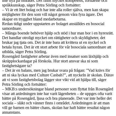
inte nya på området. Det finns mycket kompetens, förståelse och
språkkunskap, säger Petra Sörling och fortsätter:
– Vi är ett litet bolag och har inte alla roller själva, men kan skapa
möjligheter för den som vill något genom våra fyra ägare. Det
skapar en trygghet bland medarbetarna.
Redan tidigt under uppstarten av bolaget anställdes en bosocial
samordnare.
– Många boende behöver hjälp och stöd i hur man bor i en hyresrätt.
Det handlar otroligt mycket om rättigheter och skyldigheter, det
brukar jag tjata om. Det är inte bara att kvittera ut en nyckel och
betala hyran. Det är ett stort arbete för vår bosociala samordnare att
utbilda, säger Petra Sörling.
Rosengård fastigheter arbetar även med insatser som läxhjälp och
skräpplockardagar på förskola. Hur stort ansvar ska ni som
fastighetsägare ta?
– Det är en balans, men jag brukar svara på frågan: ”Vad krävs för
att ni ska lyckas med Culture Casbah?”, att nyckeln är skolan. Därav
att vi som fastighetsbolag lägger stor vikt vid att hjälpa till, säger
Petra Sörling och fortsätter:
– MKB:s undersökningar bland personer som flyttat från Rosengård
visar att anledningen inte har varit lägenheten – de uppges ofta varit
bättre på Rosengård, ljusa och bra planerade. Det var inte heller det
sociala – släkt och vänner finns i området. Anledningen är att man
vill ge barnen en bättre chans, skolan har haft bättre resultat någon
annanstans.