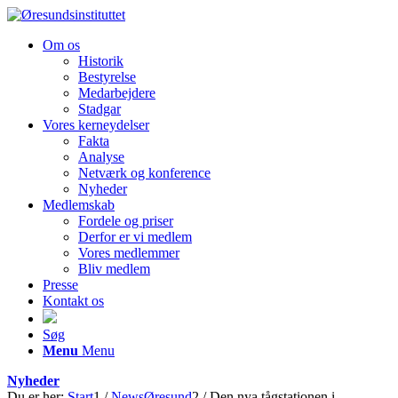
Om os
Historik
Bestyrelse
Medarbejdere
Stadgar
Vores kerneydelser
Fakta
Analyse
Netværk og konference
Nyheder
Medlemskab
Fordele og priser
Derfor er vi medlem
Vores medlemmer
Bliv medlem
Presse
Kontakt os
Søg
Menu
Menu
Nyheder
Du er her:
Start
1
/
NewsØresund
2
/
Den nya tågstationen i