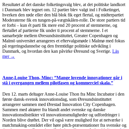
Resultatet af det danske folketingsvalg blev, at det politiske landkort
i Danmark blev tegnet om. 12 partier blev valgt ind i Folketinget,
hverken den røde eller den blå blok fik eget flertal, og midterpartiet
Moderaterne fik en tungen-på-vægtskålen-rolle. De store partiers tid
er forbi – kun ét parti fik mere end 20 procent af stemmerne, og
flertallet af partierne fik under ti procent af stemmerne. I et
samarbejde mellem Øresundsinstituttet, Greater Copenhagen og
Malmö universitet arrangeres et eftervalgsmøde i Malmø med fokus
på regeringsdannelse og den fremtidige politiske udvikling i
Danmark, og hvordan den kan påvirke Øresund og Sverige.
Läs
mer →
Anne-Louise Thon, Minc: ”Mange lovende innovationer går i
stå i overgangen mellem pilotfasen og kommerciel skala.”
Den 12. marts deltager Anne-Louise Thon fra Minc Incubator i den
første dansk-svensk innovationsdag, som Øresundsinstituttet
arrangerer sammen med Ørestad Innovation City Copenhagen.
Sammen med aktører fra blandt andet svenske og danske
innovationsdistrikter vil innovationsmuligheder og udfordringer i
Norden blive drøftet. Der vil også være mulighed for at netværke i
matchmaking-området eller høre pitch-præsentationer fra svenske og