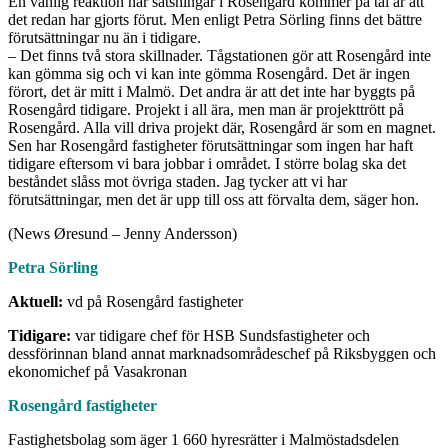
En vanlig reaktion när satsningar i Rosengård kommer på tal är att
det redan har gjorts förut. Men enligt Petra Sörling finns det bättre
förutsättningar nu än i tidigare.
– Det finns två stora skillnader. Tågstationen gör att Rosengård inte
kan gömma sig och vi kan inte gömma Rosengård. Det är ingen
förort, det är mitt i Malmö. Det andra är att det inte har byggts på
Rosengård tidigare. Projekt i all ära, men man är projekttrött på
Rosengård. Alla vill driva projekt där, Rosengård är som en magnet.
Sen har Rosengård fastigheter förutsättningar som ingen har haft
tidigare eftersom vi bara jobbar i området. I större bolag ska det
beståndet slåss mot övriga staden. Jag tycker att vi har
förutsättningar, men det är upp till oss att förvalta dem, säger hon.
(News Øresund – Jenny Andersson)
Petra Sörling
Aktuell:
vd på Rosengård fastigheter
Tidigare:
var tidigare chef för HSB Sundsfastigheter och
dessförinnan bland annat marknadsområdeschef på Riksbyggen och
ekonomichef på Vasakronan
Rosengård fastigheter
Fastighetsbolag som äger 1 660 hyresrätter i Malmöstadsdelen