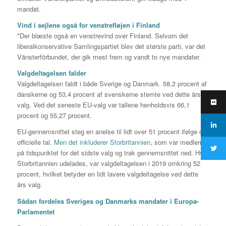
mandat.
Vind i sejlene også for venstrefløjen i Finland
*Der blæste også en venstrevind over Finland. Selvom det
liberalkonservative Samlingspartiet blev det største parti, var det
Vänsterförbundet, der gik mest frem og vandt to nye mandater.
Valgdeltagelsen falder
Valgdeltagelsen faldt i både Sverige og Danmark. 58,2 procent af
danskerne og 53,4 procent af svenskerne stemte ved dette års
valg. Ved det seneste EU-valg var tallene henholdsvis 66,1
procent og 55,27 procent.
EU-gennemsnittet steg en anelse til lidt over 51 procent ifølge de
officielle tal.
Men det inkluderer Storbritannien
, som var medlem
på tidspunktet for det sidste valg og trak gennemsnittet ned. Hvis
Storbritannien udelades, var valgdeltagelsen i 2019 omkring 52
procent, hvilket betyder en lidt lavere valgdeltagelse ved dette
års valg.
Sådan fordeles Sveriges og Danmarks mandater i Europa-
Parlamentet