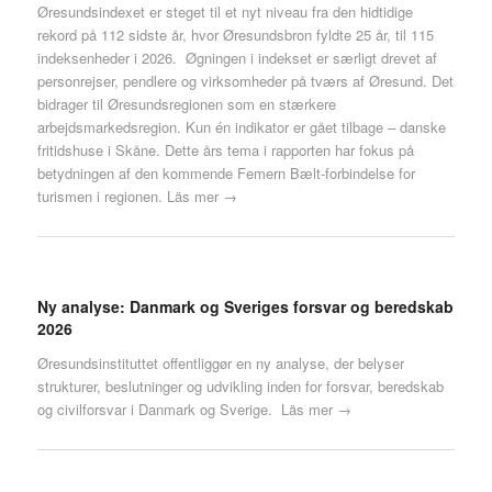
Øresundsindexet er steget til et nyt niveau fra den hidtidige
rekord på 112 sidste år, hvor Øresundsbron fyldte 25 år, til 115
indeksenheder i 2026. Øgningen i indekset er særligt drevet af
personrejser, pendlere og virksomheder på tværs af Øresund. Det
bidrager til Øresundsregionen som en stærkere
arbejdsmarkedsregion. Kun én indikator er gået tilbage – danske
fritidshuse i Skåne. Dette års tema i rapporten har fokus på
betydningen af den kommende Femern Bælt-forbindelse for
turismen i regionen.
Läs mer →
Ny analyse: Danmark og Sveriges forsvar og beredskab
2026
Øresundsinstituttet offentliggør en ny analyse, der belyser
strukturer, beslutninger og udvikling inden for forsvar, beredskab
og civilforsvar i Danmark og Sverige.
Läs mer →