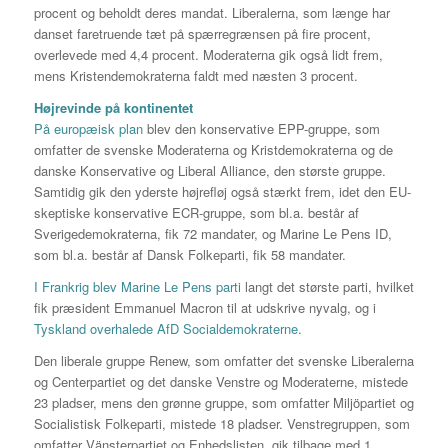
procent og beholdt deres mandat. Liberalerna, som længe har
danset faretruende tæt på spærregrænsen på fire procent,
overlevede med 4,4 procent. Moderaterna gik også lidt frem,
mens Kristendemokraterna faldt med næsten 3 procent.
Højrevinde på kontinentet
På europæisk plan
blev den konservative EPP-gruppe, som
omfatter de svenske Moderaterna og Kristdemokraterna og de
danske Konservative og Liberal Alliance, den største gruppe.
Samtidig gik den yderste højrefløj også stærkt frem, idet den EU-
skeptiske konservative ECR-gruppe, som bl.a. består af
Sverigedemokraterna, fik 72 mandater, og Marine Le Pens ID,
som bl.a. består af Dansk Folkeparti, fik 58 mandater.
I Frankrig blev Marine Le Pens parti
langt det største parti, hvilket
fik præsident Emmanuel Macron til at udskrive nyvalg, og i
Tyskland overhalede AfD Socialdemokraterne
.
Den liberale gruppe Renew, som omfatter det svenske Liberalerna
og Centerpartiet og det danske Venstre og Moderaterne, mistede
23 pladser, mens den grønne gruppe, som omfatter Miljöpartiet og
Socialistisk Folkeparti, mistede 18 pladser. Venstregruppen, som
omfatter Vänsterpartiet og Enhedslisten, gik tilbage med 1