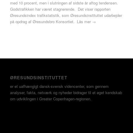
med 10 procent, men i slutningen af sidste år aftog tendensen.
Godstrafikken har været stagnerende. Det viser rapporten
Øresundsindex trafikstatistik, som Øresundsinstituttet udarbejder
på opdrag af Øresundsbro Konsortiet.
Läs mer →
ØRESUNDSINSTITUTTET
er et uafhængigt dansk-svensk videncenter, som gennem
analyser, fakta, netværk og nyheder bidrager til et øget kendskab
om udviklingen i Greater Copenhagen-regionen.