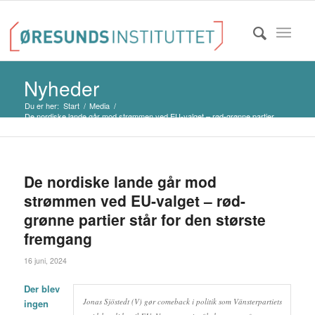
Nyheder
Du er her:
Start
/
Media
/
De nordiske lande går mod strømmen ved EU-valget – rød-grønne partier
står ...
De nordiske lande går mod
strømmen ved EU-valget – rød-
grønne partier står for den største
fremgang
16 juni, 2024
Der blev
Jonas Sjöstedt (V) gør comeback i politik som Vänsterpartiets
ingen