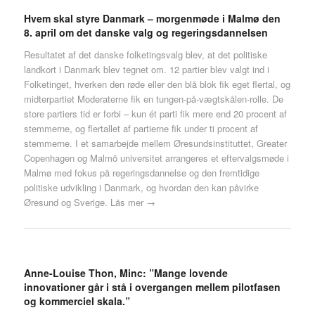
Hvem skal styre Danmark – morgenmøde i Malmø den
8. april om det danske valg og regeringsdannelsen
Resultatet af det danske folketingsvalg blev, at det politiske
landkort i Danmark blev tegnet om. 12 partier blev valgt ind i
Folketinget, hverken den røde eller den blå blok fik eget flertal, og
midterpartiet Moderaterne fik en tungen-på-vægtskålen-rolle. De
store partiers tid er forbi – kun ét parti fik mere end 20 procent af
stemmerne, og flertallet af partierne fik under ti procent af
stemmerne. I et samarbejde mellem Øresundsinstituttet, Greater
Copenhagen og Malmö universitet arrangeres et eftervalgsmøde i
Malmø med fokus på regeringsdannelse og den fremtidige
politiske udvikling i Danmark, og hvordan den kan påvirke
Øresund og Sverige.
Läs mer →
Anne-Louise Thon, Minc: ”Mange lovende
innovationer går i stå i overgangen mellem pilotfasen
og kommerciel skala.”