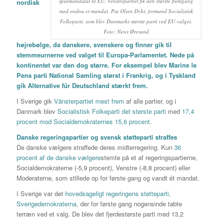
spidskandidat til EU. Venstrepartiet fik den største fremgang
nordisk
med endnu et mandat. Pia Olsen Dyhr, formand Socialistisk
Folkeparti, som blev Danmarks største parti ved EU-valget.
Foto: News Øresund
højrebølge, da danskere, svenskere og finner gik til
stemmeurnerne ved valget til Europa-Parlamentet. Nede på
kontinentet var den dog større. For eksempel blev Marine le
Pens parti National Samling størst i Frankrig, og i Tyskland
gik Alternative für Deutschland stærkt frem.
I Sverige gik
Vänsterpartiet mest frem
af alle partier, og i
Danmark blev
Socialistisk Folkeparti det største parti
med
17,4
procent mod Socialdemokraternes 15,6 procent
.
Danske regeringspartier og svensk støtteparti straffes
De danske vælgere straffede deres midterregering. Kun
36
procent af de danske vælgere
stemte på et af regeringspartierne,
Socialdemokraterne (-5,9 procent), Venstre (-8,8 procent) eller
Moderaterne, som stillede op for første gang og vandt ét mandat.
I Sverige var det
hovedsageligt regeringens støtteparti,
Sverigedemokraterna
, der for første gang nogensinde tabte
terræn ved et valg. De blev det fjerdestørste parti med 13,2