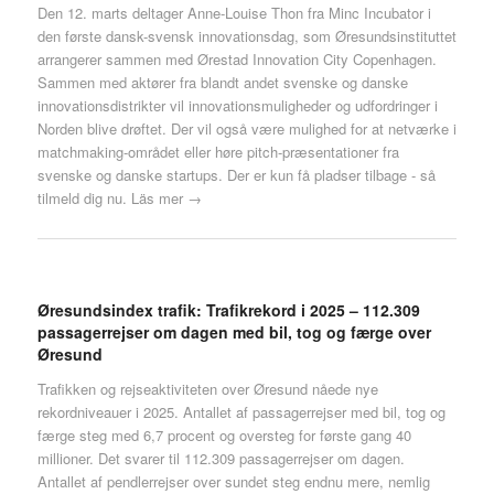
Den 12. marts deltager Anne-Louise Thon fra Minc Incubator i
den første dansk-svensk innovationsdag, som Øresundsinstituttet
arrangerer sammen med Ørestad Innovation City Copenhagen.
Sammen med aktører fra blandt andet svenske og danske
innovationsdistrikter vil innovationsmuligheder og udfordringer i
Norden blive drøftet. Der vil også være mulighed for at netværke i
matchmaking-området eller høre pitch-præsentationer fra
svenske og danske startups. Der er kun få pladser tilbage - så
tilmeld dig nu.
Läs mer →
Øresundsindex trafik: Trafikrekord i 2025 – 112.309
passagerrejser om dagen med bil, tog og færge over
Øresund
Trafikken og rejseaktiviteten over Øresund nåede nye
rekordniveauer i 2025. Antallet af passagerrejser med bil, tog og
færge steg med 6,7 procent og oversteg for første gang 40
millioner. Det svarer til 112.309 passagerrejser om dagen.
Antallet af pendlerrejser over sundet steg endnu mere, nemlig