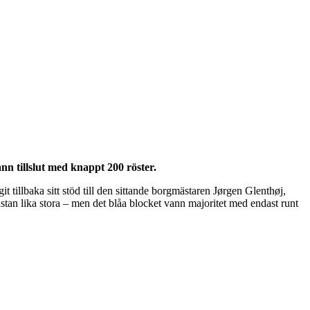
nn tillslut med knappt 200 röster.
 tillbaka sitt stöd till den sittande borgmästaren Jørgen Glenthøj,
ästan lika stora – men det blåa blocket vann majoritet med endast runt