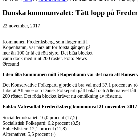
Danska kommunvalet: Tätt lopp på Freder
22 november, 2017
Kommunen Frederiksberg, som ligger mitt i
Köpenhamn, var nära att för första gången på
mer än 100 år få ett rött styre. Det blåa blocket
vann dock med runt 200 röster. Foto: News
Øresund
I den lilla kommunen mitt i Köpenhamn var det nära att Konservat
Det Konservative Folkeparti gjorde ett bra val med 37,1 procent av rös
Liberal Alliance och Dansk Folkeparti gått bakåt och Alternativet fått 
200 röster. Det röda blocket kräver nu omräkning av rösterna.
Fakta: Valresultat Frederiksberg kommunval 21 november 2017
Socialdemokratiet: 16,0 procent (17,5)
Socialistisk Folkeparti: 6,2 procent (8,5)
Enhedslisten: 12,1 procent (11,8)
Alternativet: 5,5 procent (-)