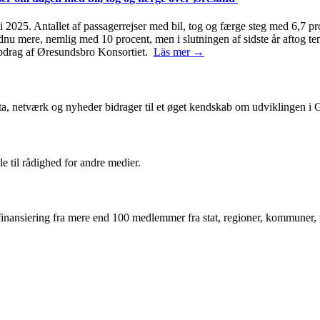
2025. Antallet af passagerrejser med bil, tog og færge steg med 6,7 pro
ndnu mere, nemlig med 10 procent, men i slutningen af sidste år aftog 
 opdrag af Øresundsbro Konsortiet.
Läs mer →
ta, netværk og nyheder bidrager til et øget kendskab om udviklingen i
le til rådighed for andre medier.
inansiering fra mere end 100 medlemmer fra stat, regioner, kommuner, un