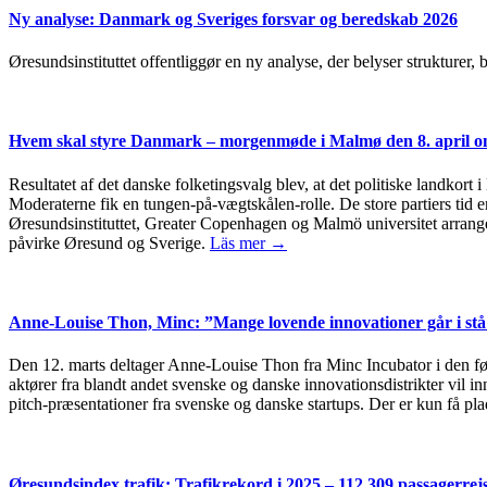
Ny analyse: Danmark og Sveriges forsvar og beredskab 2026
Øresundsinstituttet offentliggør en ny analyse, der belyser strukturer
Hvem skal styre Danmark – morgenmøde i Malmø den 8. april om
Resultatet af det danske folketingsvalg blev, at det politiske landkort 
Moderaterne fik en tungen-på-vægtskålen-rolle. De store partiers tid er
Øresundsinstituttet, Greater Copenhagen og Malmö universitet arrang
påvirke Øresund og Sverige.
Läs mer →
Anne-Louise Thon, Minc: ”Mange lovende innovationer går i stå 
Den 12. marts deltager Anne-Louise Thon fra Minc Incubator i den 
aktører fra blandt andet svenske og danske innovationsdistrikter vil 
pitch-præsentationer fra svenske og danske startups. Der er kun få plad
Øresundsindex trafik: Trafikrekord i 2025 – 112.309 passagerre