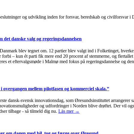
, beslutninger og udvikling inden for forsvar, beredskab og civilforsvar
 det danske valg og regeringsdannelsen
i Danmark blev tegnet om. 12 partier blev valgt ind i Folketinget, hverken
 forbi – kun ét parti fik mere end 20 procent af stemmerne, og flertallet
eres et eftervalgsmøde i Malmø med fokus på regeringsdannelse og den
i overgangen mellem pilotfasen og kommerciel skala.”
første dansk-svensk innovationsdag, som Øresundsinstituttet arrange
innovationsmuligheder og udfordringer i Norden blive drøftet. Der vil 
ser tilbage - så tilmeld dig nu.
Läs mer →
jser om dagen med bil, tog og færge over Øresund