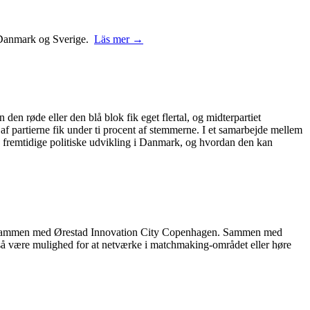
 i Danmark og Sverige.
Läs mer →
 den røde eller den blå blok fik eget flertal, og midterpartiet
 af partierne fik under ti procent af stemmerne. I et samarbejde mellem
 fremtidige politiske udvikling i Danmark, og hvordan den kan
rer sammen med Ørestad Innovation City Copenhagen. Sammen med
også være mulighed for at netværke i matchmaking-området eller høre