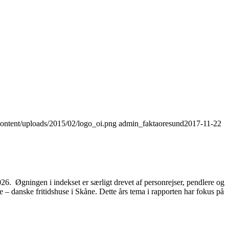
content/uploads/2015/02/logo_oi.png
admin_faktaoresund
2017-11-22
2026. Øgningen i indekset er særligt drevet af personrejser, pendlere og
– danske fritidshuse i Skåne. Dette års tema i rapporten har fokus på