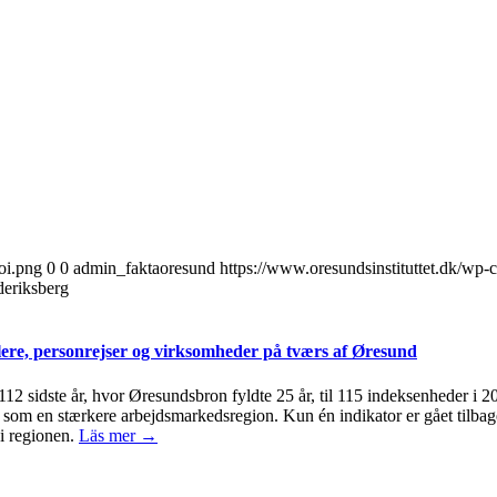
oi.png
0
0
admin_faktaoresund
https://www.oresundsinstituttet.dk/wp-
deriksberg
ere, personrejser og virksomheder på tværs af Øresund
 112 sidste år, hvor Øresundsbron fyldte 25 år, til 115 indeksenheder i 
om en stærkere arbejdsmarkedsregion. Kun én indikator er gået tilbage 
i regionen.
Läs mer →