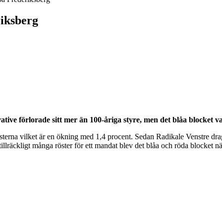
iksberg
ive förlorade sitt mer än 100-åriga styre, men det blåa blocket va
terna vilket är en ökning med 1,4 procent. Sedan Radikale Venstre dragit
tillräckligt många röster för ett mandat blev det blåa och röda blocket n