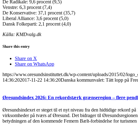
De Radikale: 9,6 procent (9,5)
Venstre: 6,3 procent (7,4)
De Konservative: 37,1 procent (35,7)
Liberal Alliance: 3,6 procent (5,0)
Dansk Folkeparti: 2,1 procent (4,0)
Källa: KMDvalg.dk
Share this entry
Share on X
Share on WhatsApp
https://www.oresundsinstituttet.dk/wp-content/uploads/2015/02/logo_
14:36:20
2017-11-22 14:36:20
Danska kommunvalet: Tätt lopp på Fre
Øresundsindex 2026: En rekordstærk grænseregion – flere pendl
Øresundsindexet er steget til et nyt niveau fra den hidtidige rekord på
virksomheder på tværs af Øresund. Det bidrager til Øresundsregionen s
betydningen af den kommende Femern Bælt-forbindelse for turismen 