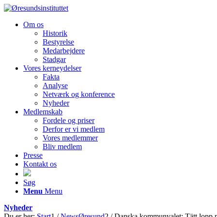
Om os
Historik
Bestyrelse
Medarbejdere
Stadgar
Vores kerneydelser
Fakta
Analyse
Netværk og konference
Nyheder
Medlemskab
Fordele og priser
Derfor er vi medlem
Vores medlemmer
Bliv medlem
Presse
Kontakt os
Søg
Menu
Menu
Nyheder
Du er her:
Start
1
/
NewsØresund
2
/
Danska kommunvalet: Tätt lopp p