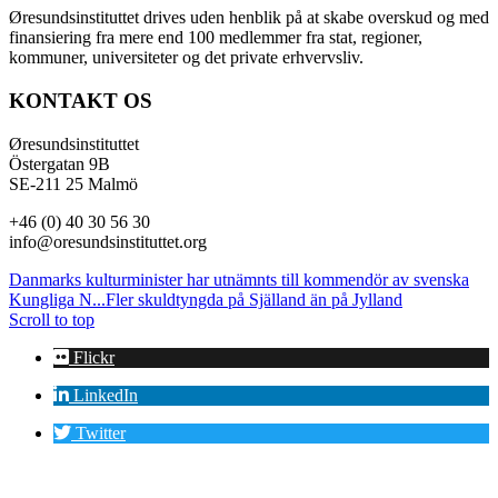
Øresundsinstituttet drives uden henblik på at skabe overskud og med
finansiering fra mere end 100 medlemmer fra stat, regioner,
kommuner, universiteter og det private erhvervsliv.
KONTAKT OS
Øresundsinstituttet
Östergatan 9B
SE-211 25 Malmö
+46 (0) 40 30 56 30
info@oresundsinstituttet.org
Danmarks kulturminister har utnämnts till kommendör av svenska
Kungliga N...
Fler skuldtyngda på Själland än på Jylland
Scroll to top
Flickr
LinkedIn
Twitter