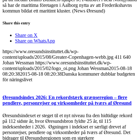
så har de maritima företagen i Aalborg nytta av att Frederikshavns
kommun bildat ett maritimt kluster. (News Øresund)
Share this entry
Share on X
Share on WhatsApp
https://www.oresundsinstituttet.dk/wp-
content/uploads/2015/08/Greater-Copenhagen-webb.jpg
411
640
Johan Wessman
https://www.oresundsinstituttet.dk/wp-
content/uploads/2015/02/logo_oi.png
Johan Wessman
2015-08-18
08:20:38
2015-08-18 08:20:38
Danska kommuner dubblar budgeten
för näringslivet
Øresundsindex 2026: En rekordstærk grænseregion – flere
pendlere, personrejser og virksomheder på tværs af Øresund
Øresundsindexet er steget til et nyt niveau fra den hidtidige rekord
på 112 sidste år, hvor Øresundsbron fyldte 25 år, til 115
indeksenheder i 2026. Øgningen i indekset er særligt drevet af
personrejser, pendlere og virksomheder på tværs af Øresund. Det
bidrager til Øresundsregionen som en stærkere