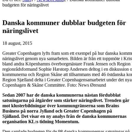
budgeten för näringslivet
Danska kommuner dubblar budgeten för
näringslivet
18 august, 2015
Greater Copenhagen lyfts fram som ett exempel på hur danska kommun
näringslivet genom nya samarbeten. Bilden är från ett toppmöte i Kris
bland andra Köpenhamns överborgmästare Frank Jensen och Region
regionrådsformand Sophie Hæstorp Andersen deltog i en diskussion o
kommunerna och Region Skåne att tillsammans med 46 östdanska k
Region Sjælland delta i Greater Copenhagensamarbetet under det ny
Copenhagen & Skåne Committee. Foto: News Øresund
Sedan 2007 har de danska kommunerna nästan fördubblat
satsningarna på åtgärder som stärker näringslivet. Trenden går
mot klusterbildningar över kommungränserna som Brains
Business på norra Jylland och Greater Copenhagen på
Själland. Det visar en ny analys från de danska kommunernas
organisation KL:s tidning Momentum.
Den samlade budgeten för de 98 danska kommunernas satsningar på