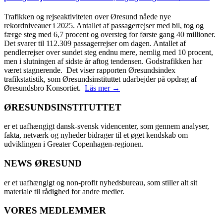
Trafikken og rejseaktiviteten over Øresund nåede nye
rekordniveauer i 2025. Antallet af passagerrejser med bil, tog og
færge steg med 6,7 procent og oversteg for første gang 40 millioner.
Det svarer til 112.309 passagerrejser om dagen. Antallet af
pendlerrejser over sundet steg endnu mere, nemlig med 10 procent,
men i slutningen af sidste år aftog tendensen. Godstrafikken har
været stagnerende. Det viser rapporten Øresundsindex
trafikstatistik, som Øresundsinstituttet udarbejder på opdrag af
Øresundsbro Konsortiet.
Läs mer →
ØRESUNDSINSTITUTTET
er et uafhængigt dansk-svensk videncenter, som gennem analyser,
fakta, netværk og nyheder bidrager til et øget kendskab om
udviklingen i Greater Copenhagen-regionen.
NEWS ØRESUND
er et uafhængigt og non-profit nyhedsbureau, som stiller alt sit
materiale til rådighed for andre medier.
VORES MEDLEMMER