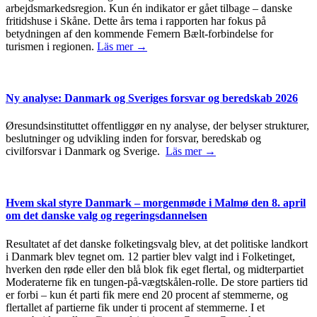
arbejdsmarkedsregion. Kun én indikator er gået tilbage – danske
fritidshuse i Skåne. Dette års tema i rapporten har fokus på
betydningen af den kommende Femern Bælt-forbindelse for
turismen i regionen.
Läs mer →
Ny analyse: Danmark og Sveriges forsvar og beredskab 2026
Øresundsinstituttet offentliggør en ny analyse, der belyser strukturer,
beslutninger og udvikling inden for forsvar, beredskab og
civilforsvar i Danmark og Sverige.
Läs mer →
Hvem skal styre Danmark – morgenmøde i Malmø den 8. april
om det danske valg og regeringsdannelsen
Resultatet af det danske folketingsvalg blev, at det politiske landkort
i Danmark blev tegnet om. 12 partier blev valgt ind i Folketinget,
hverken den røde eller den blå blok fik eget flertal, og midterpartiet
Moderaterne fik en tungen-på-vægtskålen-rolle. De store partiers tid
er forbi – kun ét parti fik mere end 20 procent af stemmerne, og
flertallet af partierne fik under ti procent af stemmerne. I et