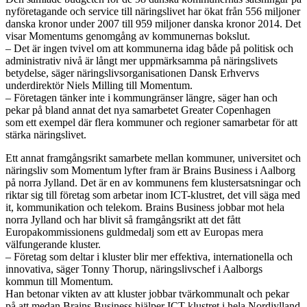
nyföretagande och service till näringslivet har ökat från 556 miljoner
danska kronor under 2007 till 959 miljoner danska kronor 2014. Det
visar Momentums genomgång av kommunernas bokslut.
– Det är ingen tvivel om att kommunerna idag både på politisk och
administrativ nivå är långt mer uppmärksamma på näringslivets
betydelse, säger näringslivsorganisationen Dansk Erhvervs
underdirektör Niels Milling till Momentum.
– Företagen tänker inte i kommungränser längre, säger han och
pekar på bland annat det nya samarbetet Greater Copenhagen
som ett exempel där flera kommuner och regioner samarbetar för att
stärka näringslivet.
Ett annat framgångsrikt samarbete mellan kommuner, universitet och
näringsliv som Momentum lyfter fram är Brains Business i Aalborg
på norra Jylland. Det är en av kommunens fem klustersatsningar och
riktar sig till företag som arbetar inom ICT-klustret, det vill säga med
it, kommunikation och telekom. Brains Business jobbar mot hela
norra Jylland och har blivit så framgångsrikt att det fått
Europakommissionens guldmedalj som ett av Europas mera
välfungerande kluster.
– Företag som deltar i kluster blir mer effektiva, internationella och
innovativa, säger Tonny Thorup, näringslivschef i Aalborgs
kommun till Momentum.
Han betonar vikten av att kluster jobbar tvärkommunalt och pekar
på att medan Brains Business hjälper ICT-klustret i hela Nordjylland