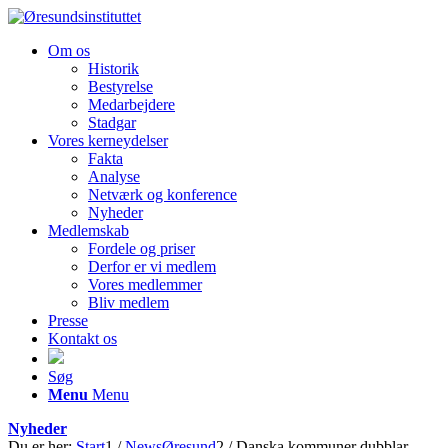
Om os
Historik
Bestyrelse
Medarbejdere
Stadgar
Vores kerneydelser
Fakta
Analyse
Netværk og konference
Nyheder
Medlemskab
Fordele og priser
Derfor er vi medlem
Vores medlemmer
Bliv medlem
Presse
Kontakt os
Søg
Menu
Menu
Nyheder
Du er her:
Start
1
/
NewsØresund
2
/
Danska kommuner dubblar