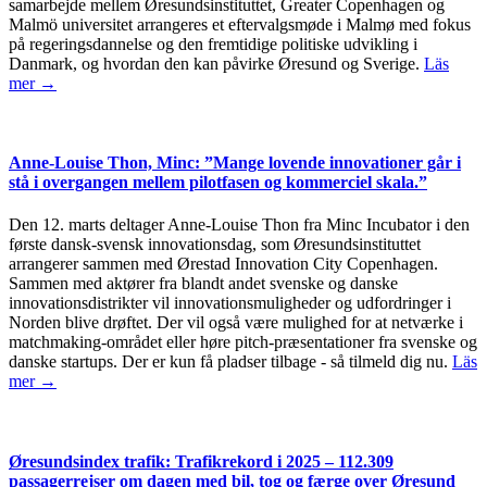
samarbejde mellem Øresundsinstituttet, Greater Copenhagen og
Malmö universitet arrangeres et eftervalgsmøde i Malmø med fokus
på regeringsdannelse og den fremtidige politiske udvikling i
Danmark, og hvordan den kan påvirke Øresund og Sverige.
Läs
mer →
Anne-Louise Thon, Minc: ”Mange lovende innovationer går i
stå i overgangen mellem pilotfasen og kommerciel skala.”
Den 12. marts deltager Anne-Louise Thon fra Minc Incubator i den
første dansk-svensk innovationsdag, som Øresundsinstituttet
arrangerer sammen med Ørestad Innovation City Copenhagen.
Sammen med aktører fra blandt andet svenske og danske
innovationsdistrikter vil innovationsmuligheder og udfordringer i
Norden blive drøftet. Der vil også være mulighed for at netværke i
matchmaking-området eller høre pitch-præsentationer fra svenske og
danske startups. Der er kun få pladser tilbage - så tilmeld dig nu.
Läs
mer →
Øresundsindex trafik: Trafikrekord i 2025 – 112.309
passagerrejser om dagen med bil, tog og færge over Øresund