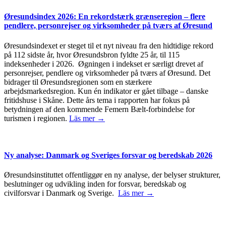
Øresundsindex 2026: En rekordstærk grænseregion – flere
pendlere, personrejser og virksomheder på tværs af Øresund
Øresundsindexet er steget til et nyt niveau fra den hidtidige rekord
på 112 sidste år, hvor Øresundsbron fyldte 25 år, til 115
indeksenheder i 2026. Øgningen i indekset er særligt drevet af
personrejser, pendlere og virksomheder på tværs af Øresund. Det
bidrager til Øresundsregionen som en stærkere
arbejdsmarkedsregion. Kun én indikator er gået tilbage – danske
fritidshuse i Skåne. Dette års tema i rapporten har fokus på
betydningen af den kommende Femern Bælt-forbindelse for
turismen i regionen.
Läs mer →
Ny analyse: Danmark og Sveriges forsvar og beredskab 2026
Øresundsinstituttet offentliggør en ny analyse, der belyser strukturer,
beslutninger og udvikling inden for forsvar, beredskab og
civilforsvar i Danmark og Sverige.
Läs mer →