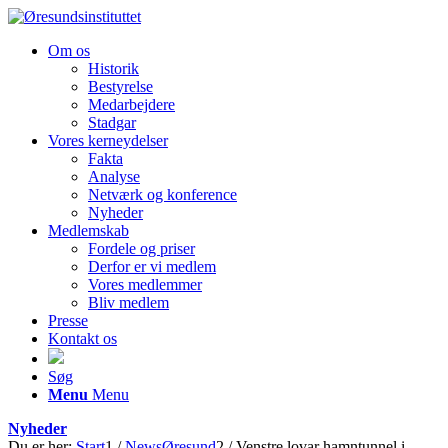
Om os
Historik
Bestyrelse
Medarbejdere
Stadgar
Vores kerneydelser
Fakta
Analyse
Netværk og konference
Nyheder
Medlemskab
Fordele og priser
Derfor er vi medlem
Vores medlemmer
Bliv medlem
Presse
Kontakt os
Søg
Menu
Menu
Nyheder
Du er her:
Start
1
/
NewsØresund
2
/
Venstre lovar hamntunnel i