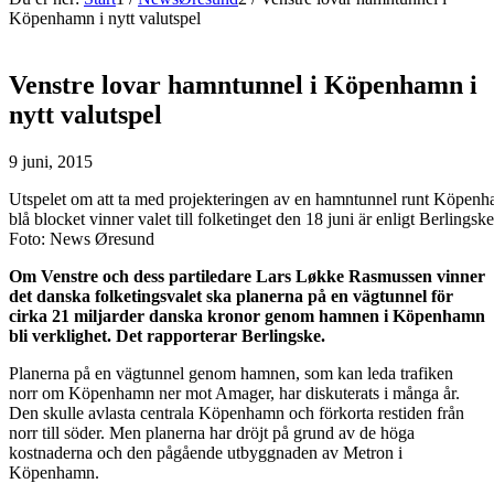
Köpenhamn i nytt valutspel
Venstre lovar hamntunnel i Köpenhamn i
nytt valutspel
9 juni, 2015
Utspelet om att ta med projekteringen av en hamntunnel runt Köpenh
blå blocket vinner valet till folketinget den 18 juni är enligt Berlingsk
Foto: News Øresund
Om Venstre och dess partiledare Lars L
økke Rasmussen vinner
det danska folketingsvalet ska planerna på en vägtunnel för
cirka 21 miljarder danska kronor genom hamnen i Köpenhamn
bli verklighet. Det rapporterar Berlingske.
Planerna på en vägtunnel genom hamnen, som kan leda trafiken
norr om Köpenhamn ner mot Amager, har diskuterats i många år.
Den skulle avlasta centrala Köpenhamn och förkorta restiden från
norr till söder. Men planerna har dröjt på grund av de höga
kostnaderna och den pågående utbyggnaden av Metron i
Köpenhamn.