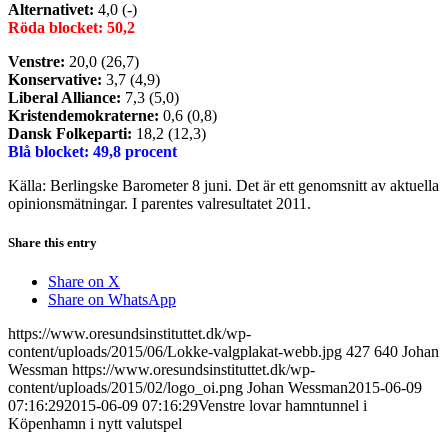
Alternativet:
4,0 (-)
Röda blocket: 50,2
Venstre:
20,0 (26,7)
Konservative:
3,7 (4,9)
Liberal Alliance:
7,3 (5,0)
Kristendemokraterne:
0,6 (0,8)
Dansk Folkeparti:
18,2 (12,3)
Blå blocket: 49,8 procent
Källa: Berlingske Barometer 8 juni. Det är ett genomsnitt av aktuella
opinionsmätningar. I parentes valresultatet 2011.
Share this entry
Share on X
Share on WhatsApp
https://www.oresundsinstituttet.dk/wp-
content/uploads/2015/06/Lokke-valgplakat-webb.jpg
427
640
Johan
Wessman
https://www.oresundsinstituttet.dk/wp-
content/uploads/2015/02/logo_oi.png
Johan Wessman
2015-06-09
07:16:29
2015-06-09 07:16:29
Venstre lovar hamntunnel i
Köpenhamn i nytt valutspel