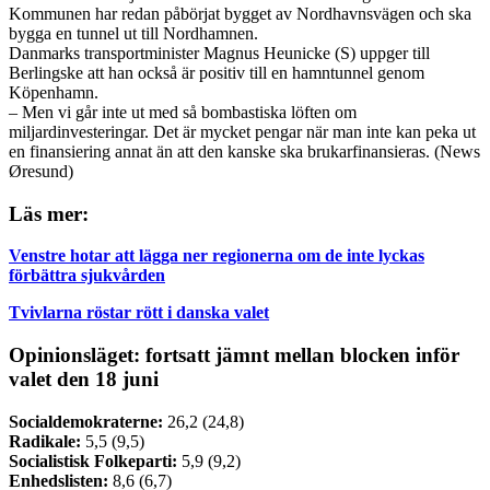
Kommunen har redan påbörjat bygget av Nordhavnsvägen och ska
bygga en tunnel ut till Nordhamnen.
Danmarks transportminister Magnus Heunicke (S) uppger till
Berlingske att han också är positiv till en hamntunnel genom
Köpenhamn.
– Men vi går inte ut med så bombastiska löften om
miljardinvesteringar. Det är mycket pengar när man inte kan peka ut
en finansiering annat än att den kanske ska brukarfinansieras. (News
Øresund)
Läs mer:
Venstre hotar att lägga ner regionerna om de inte lyckas
förbättra sjukvården
Tvivlarna röstar rött i danska valet
Opinionsläget: fortsatt jämnt mellan blocken inför
valet den 18 juni
Socialdemokraterne:
26,2 (24,8)
Radikale:
5,5 (9,5)
Socialistisk Folkeparti:
5,9 (9,2)
Enhedslisten:
8,6 (6,7)