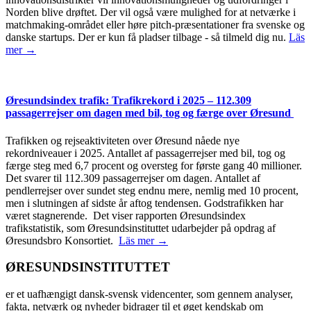
Norden blive drøftet. Der vil også være mulighed for at netværke i
matchmaking-området eller høre pitch-præsentationer fra svenske og
danske startups. Der er kun få pladser tilbage - så tilmeld dig nu.
Läs
mer →
Øresundsindex trafik: Trafikrekord i 2025 – 112.309
passagerrejser om dagen med bil, tog og færge over Øresund
Trafikken og rejseaktiviteten over Øresund nåede nye
rekordniveauer i 2025. Antallet af passagerrejser med bil, tog og
færge steg med 6,7 procent og oversteg for første gang 40 millioner.
Det svarer til 112.309 passagerrejser om dagen. Antallet af
pendlerrejser over sundet steg endnu mere, nemlig med 10 procent,
men i slutningen af sidste år aftog tendensen. Godstrafikken har
været stagnerende. Det viser rapporten Øresundsindex
trafikstatistik, som Øresundsinstituttet udarbejder på opdrag af
Øresundsbro Konsortiet.
Läs mer →
ØRESUNDSINSTITUTTET
er et uafhængigt dansk-svensk videncenter, som gennem analyser,
fakta, netværk og nyheder bidrager til et øget kendskab om