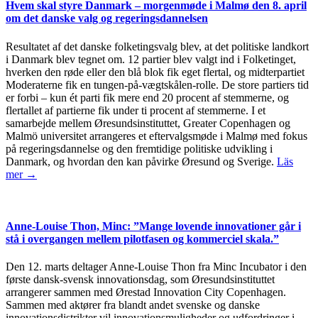
Hvem skal styre Danmark – morgenmøde i Malmø den 8. april
om det danske valg og regeringsdannelsen
Resultatet af det danske folketingsvalg blev, at det politiske landkort
i Danmark blev tegnet om. 12 partier blev valgt ind i Folketinget,
hverken den røde eller den blå blok fik eget flertal, og midterpartiet
Moderaterne fik en tungen-på-vægtskålen-rolle. De store partiers tid
er forbi – kun ét parti fik mere end 20 procent af stemmerne, og
flertallet af partierne fik under ti procent af stemmerne. I et
samarbejde mellem Øresundsinstituttet, Greater Copenhagen og
Malmö universitet arrangeres et eftervalgsmøde i Malmø med fokus
på regeringsdannelse og den fremtidige politiske udvikling i
Danmark, og hvordan den kan påvirke Øresund og Sverige.
Läs
mer →
Anne-Louise Thon, Minc: ”Mange lovende innovationer går i
stå i overgangen mellem pilotfasen og kommerciel skala.”
Den 12. marts deltager Anne-Louise Thon fra Minc Incubator i den
første dansk-svensk innovationsdag, som Øresundsinstituttet
arrangerer sammen med Ørestad Innovation City Copenhagen.
Sammen med aktører fra blandt andet svenske og danske
innovationsdistrikter vil innovationsmuligheder og udfordringer i