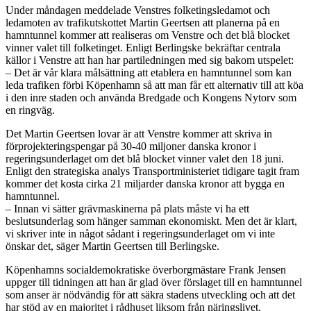
Under måndagen meddelade Venstres folketingsledamot och
ledamoten av trafikutskottet Martin Geertsen att planerna på en
hamntunnel kommer att realiseras om Venstre och det blå blocket
vinner valet till folketinget. Enligt Berlingske bekräftar centrala
källor i Venstre att han har partiledningen med sig bakom utspelet:
– Det är vår klara målsättning att etablera en hamntunnel som kan
leda trafiken förbi Köpenhamn så att man får ett alternativ till att köa
i den inre staden och använda Bredgade och Kongens Nytorv som
en ringväg.
Det Martin Geertsen lovar är att Venstre kommer att skriva in
förprojekteringspengar på 30-40 miljoner danska kronor i
regeringsunderlaget om det blå blocket vinner valet den 18 juni.
Enligt den strategiska analys Transportministeriet tidigare tagit fram
kommer det kosta cirka 21 miljarder danska kronor att bygga en
hamntunnel.
– Innan vi sätter grävmaskinerna på plats måste vi ha ett
beslutsunderlag som hänger samman ekonomiskt. Men det är klart,
vi skriver inte in något sådant i regeringsunderlaget om vi inte
önskar det, säger Martin Geertsen till Berlingske.
Köpenhamns socialdemokratiske överborgmästare Frank Jensen
uppger till tidningen att han är glad över förslaget till en hamntunnel
som anser är nödvändig för att säkra stadens utveckling och att det
har stöd av en majoritet i rådhuset liksom från näringslivet.