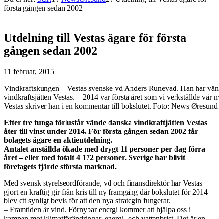
första gången sedan 2002
Utdelning till Vestas ägare för första
gången sedan 2002
11 februar, 2015
Vindkraftskungen – Vestas svenske vd Anders Runevad. Han har vänt 
vindkraftsjätten Vestas. – 2014 var första året som vi verkställde vår ny
Vestas skriver han i en kommentar till bokslutet. Foto: News Øresu
Efter tre tunga förlustår vände danska vindkraftjätten Vestas
åter till vinst under 2014. För första gången sedan 2002 får
bolagets ägare en aktieutdelning.
Antalet anställda ökade med drygt 11 personer per dag förra
året – eller med totalt 4 172 personer. Sverige har blivit
företagets fjärde största marknad.
Med svensk styrelseordförande, vd och finansdirektör har Vestas
gjort en kraftig gir från kris till ny framgång där bokslutet för 2014
blev ett synligt bevis för att den nya strategin fungerar.
– Framtiden är vind. Förnybar energi kommer att hjälpa oss i
kampen mot klimatförändringar, energi- och vattenbrist. Det är en