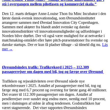
stå i overgangen mellem pilotfasen og kommerciel skala.”
Den 12. marts deltager Anne-Louise Thon fra Minc Incubator i den
første dansk-svensk innovationsdag, som Øresundsinstituttet
arrangerer sammen med Ørestad Innovation City Copenhagen.
Sammen med aktører fra blandt andet svenske og danske
innovationsdistrikter vil innovationsmuligheder og udfordringer i
Norden blive drøftet. Der vil også være mulighed for at netværke i
matchmaking-området eller høre pitch-præsentationer fra svenske og
danske startups. Der er kun få pladser tilbage - så tilmeld dig nu.
Läs
mer →
Øresundsindex trafik: Trafikrekord i 2025 – 112.309
passagerrejser om dagen med bil, tog og færge over Øresund
Trafikken og rejseaktiviteten over Øresund nåede nye
rekordniveauer i 2025. Antallet af passagerrejser med bil, tog og
færge steg med 6,7 procent og oversteg for første gang 40 millioner.
Det svarer til 112.309 passagerrejser om dagen. Antallet af
pendlerrejser over sundet steg endnu mere, nemlig med 10 procent,
men i slutningen af sidste år aftog tendensen. Godstrafikken har
været stagnerende. Det viser rapporten Øresundsindex