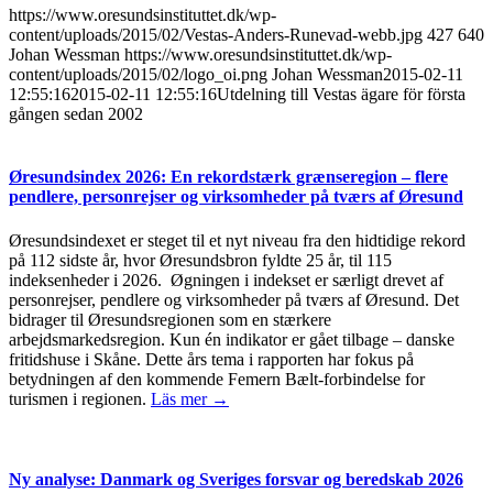
https://www.oresundsinstituttet.dk/wp-
content/uploads/2015/02/Vestas-Anders-Runevad-webb.jpg
427
640
Johan Wessman
https://www.oresundsinstituttet.dk/wp-
content/uploads/2015/02/logo_oi.png
Johan Wessman
2015-02-11
12:55:16
2015-02-11 12:55:16
Utdelning till Vestas ägare för första
gången sedan 2002
Øresundsindex 2026: En rekordstærk grænseregion – flere
pendlere, personrejser og virksomheder på tværs af Øresund
Øresundsindexet er steget til et nyt niveau fra den hidtidige rekord
på 112 sidste år, hvor Øresundsbron fyldte 25 år, til 115
indeksenheder i 2026. Øgningen i indekset er særligt drevet af
personrejser, pendlere og virksomheder på tværs af Øresund. Det
bidrager til Øresundsregionen som en stærkere
arbejdsmarkedsregion. Kun én indikator er gået tilbage – danske
fritidshuse i Skåne. Dette års tema i rapporten har fokus på
betydningen af den kommende Femern Bælt-forbindelse for
turismen i regionen.
Läs mer →
Ny analyse: Danmark og Sveriges forsvar og beredskab 2026