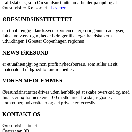
trafikstatistik, som Øresundsinstituttet udarbejder på opdrag af
Øresundsbro Konsortiet.
Läs mer →
ØRESUNDSINSTITUTTET
er et uafhængigt dansk-svensk videncenter, som gennem analyser,
fakta, netværk og nyheder bidrager til et øget kendskab om
udviklingen i Greater Copenhagen-regionen.
NEWS ØRESUND
er et uafhængigt og non-profit nyhedsbureau, som stiller alt sit
materiale til rådighed for andre medier.
VORES MEDLEMMER
Øresundsinstituttet drives uden henblik på at skabe overskud og med
finansiering fra mere end 100 medlemmer fra stat, regioner,
kommuner, universiteter og det private erhvervsliv.
KONTAKT OS
Øresundsinstituttet
Östergatan 9B