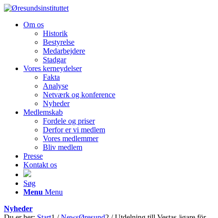
Om os
Historik
Bestyrelse
Medarbejdere
Stadgar
Vores kerneydelser
Fakta
Analyse
Netværk og konference
Nyheder
Medlemskab
Fordele og priser
Derfor er vi medlem
Vores medlemmer
Bliv medlem
Presse
Kontakt os
Søg
Menu
Menu
Nyheder
Du er her:
Start
1
/
NewsØresund
2
/
Utdelning till Vestas ägare för