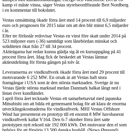
kamp vi måste vinna, säger Vestas styrelseordförande Bert Nordberg
i en kommentar till bokslutet.
Vestas omsättning ökade förra året med 14 procent till 6,9 miljarder
euro och prognosen för 2015 talar om att den blir minst 6,5 miljarder
i år.
Efter tre förlustår redovisar Vestas en vinst före skatt under 2014 på
523 miljoner euro (-36) samtidigt som lånebördan minskat och
soliditeten ökat från 27 till 34 procent.
Aktieägarna har redan kunna glädja sig åt en kursuppgång på 41
procent förra året. Idag fick de beskedet att Vestas lämnar
aktieutdelning för första gången på tolv år.
Leveranserna av vindkraftverk ökade förra året med 29 procent till
motsvarande 6 252 MW. En orsak är att Vestas haft stora
framgångar i USA som är den största marknaden. Sverige är nu
Vestas fjärde största marknad medan Danmark halkat långt ned i
listan över kundländer.
I april förra året tecknade Vestas ett samarbetsavtal med japanska
Mitsubishi om att bilda ett gemensamt bolag för att klara de enorma
utvecklingskostnaderna för vindkraftverk. MHI Vestas Offshore
Wind har presenterat en prototyp till ett enormt 8 MW havsbaserat
vindkraftverk kallat V164. Den 6-7 oktober förra året satte
prototypen nytt rekord när 192 000 kWh. Det motsvarar den el som
behövs för att försörja 13 500 danska hushåll. (News Øresund)