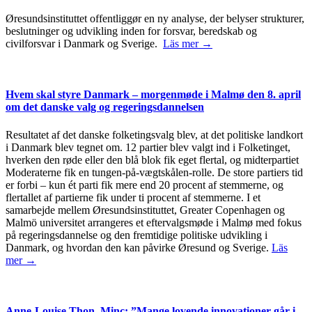
Øresundsinstituttet offentliggør en ny analyse, der belyser strukturer,
beslutninger og udvikling inden for forsvar, beredskab og
civilforsvar i Danmark og Sverige.
Läs mer →
Hvem skal styre Danmark – morgenmøde i Malmø den 8. april
om det danske valg og regeringsdannelsen
Resultatet af det danske folketingsvalg blev, at det politiske landkort
i Danmark blev tegnet om. 12 partier blev valgt ind i Folketinget,
hverken den røde eller den blå blok fik eget flertal, og midterpartiet
Moderaterne fik en tungen-på-vægtskålen-rolle. De store partiers tid
er forbi – kun ét parti fik mere end 20 procent af stemmerne, og
flertallet af partierne fik under ti procent af stemmerne. I et
samarbejde mellem Øresundsinstituttet, Greater Copenhagen og
Malmö universitet arrangeres et eftervalgsmøde i Malmø med fokus
på regeringsdannelse og den fremtidige politiske udvikling i
Danmark, og hvordan den kan påvirke Øresund og Sverige.
Läs
mer →
Anne-Louise Thon, Minc: ”Mange lovende innovationer går i