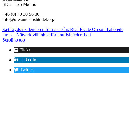
SE-211 25 Malmö
+46 (0) 40 30 56 30
info@oresundsinstituttet.org
Sæt kryds i kalenderen for næste års Real Estate Øresund allerede
nu: 3....
Nätverk vill jobba för nordisk federalstat
Scroll to top
Flickr
LinkedIn
Twitter