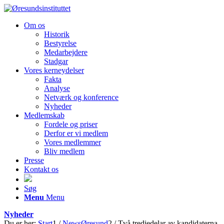
Om os
Historik
Bestyrelse
Medarbejdere
Stadgar
Vores kerneydelser
Fakta
Analyse
Netværk og konference
Nyheder
Medlemskab
Fordele og priser
Derfor er vi medlem
Vores medlemmer
Bliv medlem
Presse
Kontakt os
Søg
Menu
Menu
Nyheder
Du er her:
Start
1
/
NewsØresund
2
/
Två tredjedelar av kandidaterna