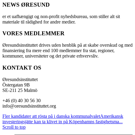
NEWS ØRESUND
er et uafhængigt og non-profit nyhedsbureau, som stiller alt sit
materiale til rådighed for andre medier.
VORES MEDLEMMER
Øresundsinstituttet drives uden henblik på at skabe overskud og med
finansiering fra mere end 100 medlemmer fra stat, regioner,
kommuner, universiteter og det private erhvervsliv.
KONTAKT OS
Øresundsinstituttet
Östergatan 9B
SE-211 25 Malmö
+46 (0) 40 30 56 30
info@oresundsinstituttet.org
Fler kandidater att rösta på i danska kommunalvalet
Amerikansk
investeringsjätte kan ta klivet in på Köpenhamns fastighetsma...
Scroll to top