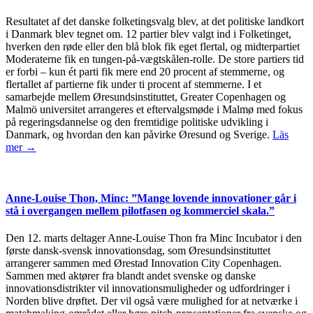
Resultatet af det danske folketingsvalg blev, at det politiske landkort
i Danmark blev tegnet om. 12 partier blev valgt ind i Folketinget,
hverken den røde eller den blå blok fik eget flertal, og midterpartiet
Moderaterne fik en tungen-på-vægtskålen-rolle. De store partiers tid
er forbi – kun ét parti fik mere end 20 procent af stemmerne, og
flertallet af partierne fik under ti procent af stemmerne. I et
samarbejde mellem Øresundsinstituttet, Greater Copenhagen og
Malmö universitet arrangeres et eftervalgsmøde i Malmø med fokus
på regeringsdannelse og den fremtidige politiske udvikling i
Danmark, og hvordan den kan påvirke Øresund og Sverige.
Läs
mer →
Anne-Louise Thon, Minc: ”Mange lovende innovationer går i
stå i overgangen mellem pilotfasen og kommerciel skala.”
Den 12. marts deltager Anne-Louise Thon fra Minc Incubator i den
første dansk-svensk innovationsdag, som Øresundsinstituttet
arrangerer sammen med Ørestad Innovation City Copenhagen.
Sammen med aktører fra blandt andet svenske og danske
innovationsdistrikter vil innovationsmuligheder og udfordringer i
Norden blive drøftet. Der vil også være mulighed for at netværke i