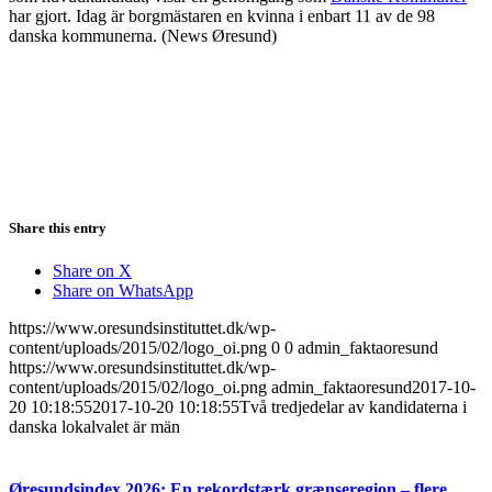
har gjort. Idag är borgmästaren en kvinna i enbart 11 av de 98
danska kommunerna. (News Øresund)
Share this entry
Share on X
Share on WhatsApp
https://www.oresundsinstituttet.dk/wp-
content/uploads/2015/02/logo_oi.png
0
0
admin_faktaoresund
https://www.oresundsinstituttet.dk/wp-
content/uploads/2015/02/logo_oi.png
admin_faktaoresund
2017-10-
20 10:18:55
2017-10-20 10:18:55
Två tredjedelar av kandidaterna i
danska lokalvalet är män
Øresundsindex 2026: En rekordstærk grænseregion – flere