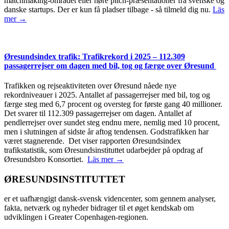
matchmaking-området eller høre pitch-præsentationer fra svenske og
danske startups. Der er kun få pladser tilbage - så tilmeld dig nu.
Läs
mer →
Øresundsindex trafik: Trafikrekord i 2025 – 112.309
passagerrejser om dagen med bil, tog og færge over Øresund
Trafikken og rejseaktiviteten over Øresund nåede nye
rekordniveauer i 2025. Antallet af passagerrejser med bil, tog og
færge steg med 6,7 procent og oversteg for første gang 40 millioner.
Det svarer til 112.309 passagerrejser om dagen. Antallet af
pendlerrejser over sundet steg endnu mere, nemlig med 10 procent,
men i slutningen af sidste år aftog tendensen. Godstrafikken har
været stagnerende. Det viser rapporten Øresundsindex
trafikstatistik, som Øresundsinstituttet udarbejder på opdrag af
Øresundsbro Konsortiet.
Läs mer →
ØRESUNDSINSTITUTTET
er et uafhængigt dansk-svensk videncenter, som gennem analyser,
fakta, netværk og nyheder bidrager til et øget kendskab om
udviklingen i Greater Copenhagen-regionen.