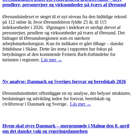
pendlere, personrejser og virksomheder på tværs af Øresund
Øresundsindexet er steget til et nyt niveau fra den hidtidige rekord
på 112 sidste år, hvor Øresundsbron fyldte 25 år, til 115
indeksenheder i 2026. Øgningen i indekset er særligt drevet af
personrejser, pendlere og virksomheder på tværs af Øresund. Det
bidrager til Øresundsregionen som en stærkere
arbejdsmarkedsregion. Kun én indikator er gået tilbage – danske
fritidshuse i Skåne. Dette års tema i rapporten har fokus på
betydningen af den kommende Femern Bælt-forbindelse for
turismen i regionen.
Läs mer →
Ny analyse: Danmark og Sveriges forsvar og beredskab 2026
Øresundsinstituttet offentliggør en ny analyse, der belyser strukturer,
beslutninger og udvikling inden for forsvar, beredskab og
civilforsvar i Danmark og Sverige.
Läs mer →
Hvem skal styre Danmark – morgenmøde i Malmø den 8. april
om det danske valg og regeringsdannelsen