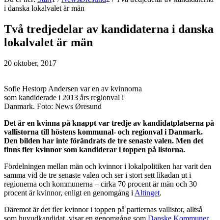
i danska lokalvalet är män
Två tredjedelar av kandidaterna i danska
lokalvalet är män
20 oktober, 2017
Sofie Hestorp Andersen var en av kvinnorna
som kandiderade i 2013 års regionval i
Danmark. Foto: News Øresund
Det är en kvinna på knappt var tredje av kandidatplatserna på
vallistorna till höstens kommunal- och regionval i Danmark.
Den bilden har inte förändrats de tre senaste valen. Men det
finns fler kvinnor som kandiderar i toppen på listorna.
Fördelningen mellan män och kvinnor i lokalpolitiken har varit den
samma vid de tre senaste valen och ser i stort sett likadan ut i
regionerna och kommunerna – cirka 70 procent är män och 30
procent är kvinnor, enligt en genomgång i
Altinget
.
Däremot är det fler kvinnor i toppen på partiernas vallistor, alltså
som huvudkandidat, visar en genomgång som
Danske Kommuner