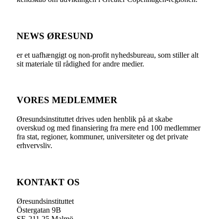
NEWS ØRESUND
er et uafhængigt og non-profit nyhedsbureau, som stiller alt
sit materiale til rådighed for andre medier.
VORES MEDLEMMER
Øresundsinstituttet drives uden henblik på at skabe
overskud og med finansiering fra mere end 100 medlemmer
fra stat, regioner, kommuner, universiteter og det private
erhvervsliv.
KONTAKT OS
Øresundsinstituttet
Östergatan 9B
SE-211 25 Malmö