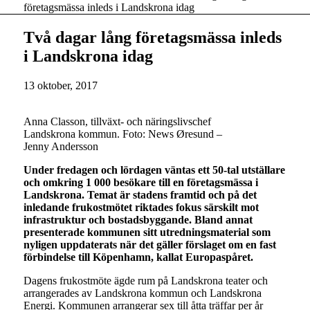
företagsmässa inleds i Landskrona idag
Två dagar lång företagsmässa inleds
i Landskrona idag
13 oktober, 2017
Anna Classon, tillväxt- och näringslivschef
Landskrona kommun. Foto: News Øresund –
Jenny Andersson
Under fredagen och lördagen väntas ett 50-tal utställare
och omkring 1 000 besökare till en företagsmässa i
Landskrona. Temat är stadens framtid och på det
inledande frukostmötet riktades fokus särskilt mot
infrastruktur och bostadsbyggande. Bland annat
presenterade kommunen sitt utredningsmaterial som
nyligen uppdaterats när det gäller förslaget om en fast
förbindelse till Köpenhamn, kallat Europaspåret.
Dagens frukostmöte ägde rum på Landskrona teater och
arrangerades av Landskrona kommun och Landskrona
Energi. Kommunen arrangerar sex till åtta träffar per år