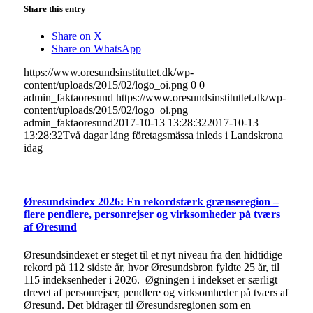
Share this entry
Share on X
Share on WhatsApp
https://www.oresundsinstituttet.dk/wp-
content/uploads/2015/02/logo_oi.png
0
0
admin_faktaoresund
https://www.oresundsinstituttet.dk/wp-
content/uploads/2015/02/logo_oi.png
admin_faktaoresund
2017-10-13 13:28:32
2017-10-13
13:28:32
Två dagar lång företagsmässa inleds i Landskrona
idag
Øresundsindex 2026: En rekordstærk grænseregion –
flere pendlere, personrejser og virksomheder på tværs
af Øresund
Øresundsindexet er steget til et nyt niveau fra den hidtidige
rekord på 112 sidste år, hvor Øresundsbron fyldte 25 år, til
115 indeksenheder i 2026. Øgningen i indekset er særligt
drevet af personrejser, pendlere og virksomheder på tværs af
Øresund. Det bidrager til Øresundsregionen som en