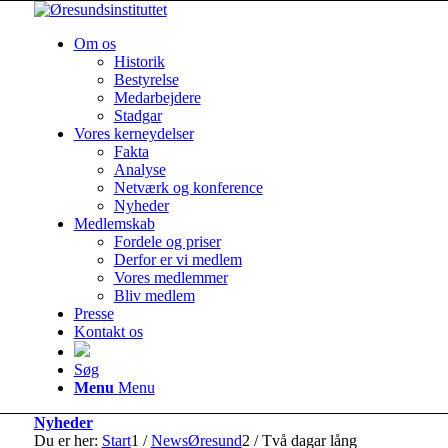
Om os
Historik
Bestyrelse
Medarbejdere
Stadgar
Vores kerneydelser
Fakta
Analyse
Netværk og konference
Nyheder
Medlemskab
Fordele og priser
Derfor er vi medlem
Vores medlemmer
Bliv medlem
Presse
Kontakt os
Søg
Menu
Menu
Nyheder
Du er her:
Start
1
/
NewsØresund
2
/
Två dagar lång