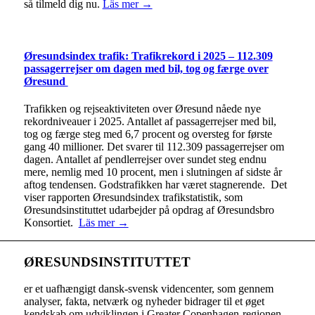
så tilmeld dig nu.
Läs mer →
Øresundsindex trafik: Trafikrekord i 2025 – 112.309
passagerrejser om dagen med bil, tog og færge over
Øresund
Trafikken og rejseaktiviteten over Øresund nåede nye
rekordniveauer i 2025. Antallet af passagerrejser med bil,
tog og færge steg med 6,7 procent og oversteg for første
gang 40 millioner. Det svarer til 112.309 passagerrejser om
dagen. Antallet af pendlerrejser over sundet steg endnu
mere, nemlig med 10 procent, men i slutningen af sidste år
aftog tendensen. Godstrafikken har været stagnerende. Det
viser rapporten Øresundsindex trafikstatistik, som
Øresundsinstituttet udarbejder på opdrag af Øresundsbro
Konsortiet.
Läs mer →
ØRESUNDSINSTITUTTET
er et uafhængigt dansk-svensk videncenter, som gennem
analyser, fakta, netværk og nyheder bidrager til et øget
kendskab om udviklingen i Greater Copenhagen-regionen.