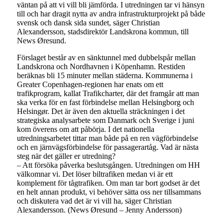
väntan på att vi vill bli jämförda. I utredningen tar vi hänsyn
till och har dragit nytta av andra infrastrukturprojekt på både
svensk och dansk sida sundet, säger Christian
Alexandersson, stadsdirektör Landskrona kommun, till
News Øresund.
Förslaget består av en sänktunnel med dubbelspår mellan
Landskrona och Nordhavnen i Köpenhamn. Restiden
beräknas bli 15 minuter mellan städerna. Kommunerna i
Greater Copenhagen-regionen har enats om ett
trafikprogram, kallat Trafikcharter, där det framgår att man
ska verka för en fast förbindelse mellan Helsingborg och
Helsingør. Det är även den aktuella sträckningen i det
strategiska analysarbete som Danmark och Sverige i juni
kom överens om att påbörja. I det nationella
utredningsarbetet tittar man både på en ren vägförbindelse
och en järnvägsförbindelse för passagerartåg. Vad är nästa
steg när det gäller er utredning?
– Att försöka påverka beslutsgången. Utredningen om HH
välkomnar vi. Det löser biltrafiken medan vi är ett
komplement för tågtrafiken. Om man tar bort godset är det
en helt annan produkt, vi behöver sätta oss ner tillsammans
och diskutera vad det är vi vill ha, säger Christian
Alexandersson. (News Øresund – Jenny Andersson)