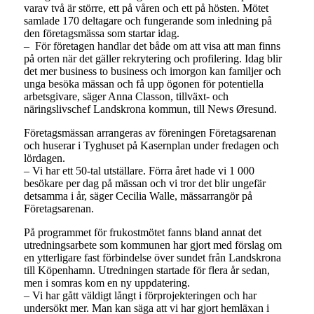
varav två är större, ett på våren och ett på hösten. Mötet
samlade 170 deltagare och fungerande som inledning på
den företagsmässa som startar idag.
– För företagen handlar det både om att visa att man finns
på orten när det gäller rekrytering och profilering. Idag blir
det mer business to business och imorgon kan familjer och
unga besöka mässan och få upp ögonen för potentiella
arbetsgivare, säger Anna Classon, tillväxt- och
näringslivschef Landskrona kommun, till News Øresund.
Företagsmässan arrangeras av föreningen Företagsarenan
och huserar i Tyghuset på Kasernplan under fredagen och
lördagen.
– Vi har ett 50-tal utställare. Förra året hade vi 1 000
besökare per dag på mässan och vi tror det blir ungefär
detsamma i år, säger Cecilia Walle, mässarrangör på
Företagsarenan.
På programmet för frukostmötet fanns bland annat det
utredningsarbete som kommunen har gjort med förslag om
en ytterligare fast förbindelse över sundet från Landskrona
till Köpenhamn. Utredningen startade för flera år sedan,
men i somras kom en ny uppdatering.
– Vi har gått väldigt långt i förprojekteringen och har
undersökt mer. Man kan säga att vi har gjort hemläxan i