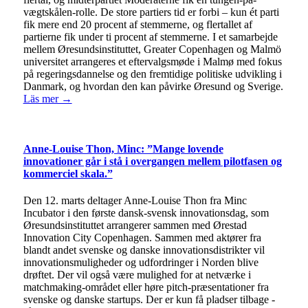
vægtskålen-rolle. De store partiers tid er forbi – kun ét parti
fik mere end 20 procent af stemmerne, og flertallet af
partierne fik under ti procent af stemmerne. I et samarbejde
mellem Øresundsinstituttet, Greater Copenhagen og Malmö
universitet arrangeres et eftervalgsmøde i Malmø med fokus
på regeringsdannelse og den fremtidige politiske udvikling i
Danmark, og hvordan den kan påvirke Øresund og Sverige.
Läs mer →
Anne-Louise Thon, Minc: ”Mange lovende
innovationer går i stå i overgangen mellem pilotfasen og
kommerciel skala.”
Den 12. marts deltager Anne-Louise Thon fra Minc
Incubator i den første dansk-svensk innovationsdag, som
Øresundsinstituttet arrangerer sammen med Ørestad
Innovation City Copenhagen. Sammen med aktører fra
blandt andet svenske og danske innovationsdistrikter vil
innovationsmuligheder og udfordringer i Norden blive
drøftet. Der vil også være mulighed for at netværke i
matchmaking-området eller høre pitch-præsentationer fra
svenske og danske startups. Der er kun få pladser tilbage -