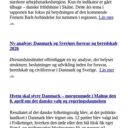
stærkere arbejdsmarkedsregion. Kun én indikator er gået
tilbage – danske fritidshuse i Skåne. Dette års tema i
rapporten har fokus på betydningen af den kommende
Femern Bælt-forbindelse for turismen i regionen.
Läs mer
→
Ny analyse: Danmark og Sveriges forsvar og beredskab
2026
Øresundsinstituttet offentliggør en ny analyse, der belyser
strukturer, beslutninger og udvikling inden for forsvar,
beredskab og civilforsvar i Danmark og Sverige.
Läs mer
→
Hvem skal styre Danmark – morgenmøde i Malmø den
8. april om det danske valg og regeringsdannelsen
Resultatet af det danske folketingsvalg blev, at det politiske
landkort i Danmark blev tegnet om. 12 partier blev valgt ind
i Folketinget, hverken den røde eller den blå blok fik eget
flertal, og midterpartiet Moderaterne fik en tungen-på-