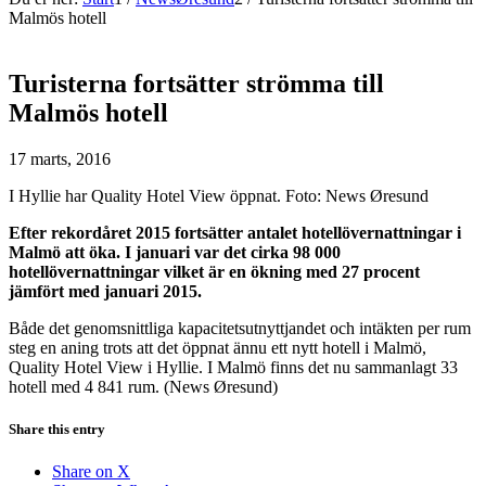
Malmös hotell
Turisterna fortsätter strömma till
Malmös hotell
17 marts, 2016
I Hyllie har Quality Hotel View öppnat. Foto: News Øresund
Efter rekordåret 2015 fortsätter antalet hotellövernattningar i
Malmö att öka. I januari var det cirka 98 000
hotellövernattningar vilket är en ökning med 27 procent
jämfört med januari 2015.
Både det genomsnittliga kapacitetsutnyttjandet och intäkten per rum
steg en aning trots att det öppnat ännu ett nytt hotell i Malmö,
Quality Hotel View i Hyllie. I Malmö finns det nu sammanlagt 33
hotell med 4 841 rum. (News Øresund)
Share this entry
Share on X