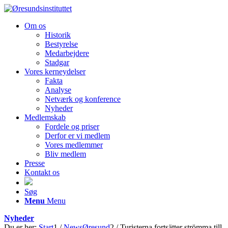
Om os
Historik
Bestyrelse
Medarbejdere
Stadgar
Vores kerneydelser
Fakta
Analyse
Netværk og konference
Nyheder
Medlemskab
Fordele og priser
Derfor er vi medlem
Vores medlemmer
Bliv medlem
Presse
Kontakt os
Søg
Menu
Menu
Nyheder
Du er her:
Start
1
/
NewsØresund
2
/
Turisterna fortsätter strömma till