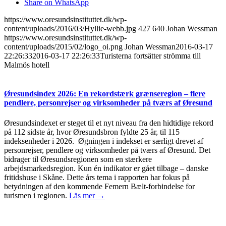
Share on WhatsApp
https://www.oresundsinstituttet.dk/wp-
content/uploads/2016/03/Hyllie-webb.jpg
427
640
Johan Wessman
https://www.oresundsinstituttet.dk/wp-
content/uploads/2015/02/logo_oi.png
Johan Wessman
2016-03-17
22:26:33
2016-03-17 22:26:33
Turisterna fortsätter strömma till
Malmös hotell
Øresundsindex 2026: En rekordstærk grænseregion – flere
pendlere, personrejser og virksomheder på tværs af Øresund
Øresundsindexet er steget til et nyt niveau fra den hidtidige rekord
på 112 sidste år, hvor Øresundsbron fyldte 25 år, til 115
indeksenheder i 2026. Øgningen i indekset er særligt drevet af
personrejser, pendlere og virksomheder på tværs af Øresund. Det
bidrager til Øresundsregionen som en stærkere
arbejdsmarkedsregion. Kun én indikator er gået tilbage – danske
fritidshuse i Skåne. Dette års tema i rapporten har fokus på
betydningen af den kommende Femern Bælt-forbindelse for
turismen i regionen.
Läs mer →