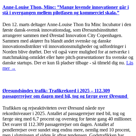
Anne-Louise Thon, Minc: ”Mange lovende innovationer går i
stå i overgangen mellem pilotfasen og kommerciel skala.”
Den 12. marts deltager Anne-Louise Thon fra Minc Incubator i den
første dansk-svensk innovationsdag, som Øresundsinstituttet
arrangerer sammen med Ørestad Innovation City Copenhagen.
Sammen med aktører fra blandt andet svenske og danske
innovationsdistrikter vil innovationsmuligheder og udfordringer i
Norden blive drøftet. Der vil også være mulighed for at netværke i
matchmaking-området eller høre pitch-præsentationer fra svenske og
danske startups. Der er kun få pladser tilbage - så tilmeld dig nu.
Läs
mer →
Øresundsindex trafik: Trafikrekord i 2025 – 112.309
passagerrejser om dagen med bil, tog og færge over Øresund
Trafikken og rejseaktiviteten over Øresund nåede nye
rekordniveauer i 2025. Antallet af passagerrejser med bil, tog og
færge steg med 6,7 procent og oversteg for første gang 40 millioner.
Det svarer til 112.309 passagerrejser om dagen. Antallet af
pendlerrejser over sundet steg endnu mere, nemlig med 10 procent,
men i slutningen af sidste år aftog tendensen. Godstrafikken har