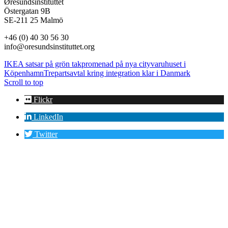
Øresundsinstituttet
Östergatan 9B
SE-211 25 Malmö
+46 (0) 40 30 56 30
info@oresundsinstituttet.org
IKEA satsar på grön takpromenad på nya cityvaruhuset i
Köpenhamn
Trepartsavtal kring integration klar i Danmark
Scroll to top
Flickr
LinkedIn
Twitter