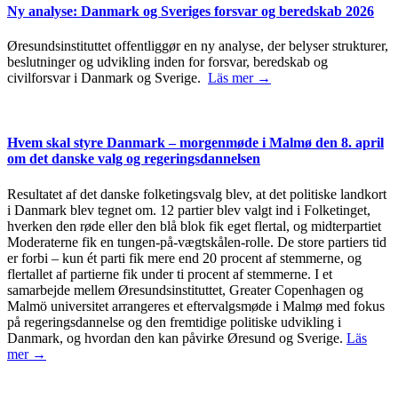
Ny analyse: Danmark og Sveriges forsvar og beredskab 2026
Øresundsinstituttet offentliggør en ny analyse, der belyser strukturer,
beslutninger og udvikling inden for forsvar, beredskab og
civilforsvar i Danmark og Sverige.
Läs mer →
Hvem skal styre Danmark – morgenmøde i Malmø den 8. april
om det danske valg og regeringsdannelsen
Resultatet af det danske folketingsvalg blev, at det politiske landkort
i Danmark blev tegnet om. 12 partier blev valgt ind i Folketinget,
hverken den røde eller den blå blok fik eget flertal, og midterpartiet
Moderaterne fik en tungen-på-vægtskålen-rolle. De store partiers tid
er forbi – kun ét parti fik mere end 20 procent af stemmerne, og
flertallet af partierne fik under ti procent af stemmerne. I et
samarbejde mellem Øresundsinstituttet, Greater Copenhagen og
Malmö universitet arrangeres et eftervalgsmøde i Malmø med fokus
på regeringsdannelse og den fremtidige politiske udvikling i
Danmark, og hvordan den kan påvirke Øresund og Sverige.
Läs
mer →