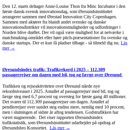
Den 12. marts deltager Anne-Louise Thon fra Minc Incubator i den
første dansk-svensk innovationsdag, som Øresundsinstituttet
arrangerer sammen med Ørestad Innovation City Copenhagen.
Sammen med aktører fra blandt andet svenske og danske
innovationsdistrikter vil innovationsmuligheder og udfordringer i
Norden blive drøftet. Der vil også være mulighed for at netværke i
matchmaking-området eller høre pitch-præsentationer fra svenske og
danske startups. Der er kun få pladser tilbage - så tilmeld dig nu.
Läs
mer →
Øresundsindex trafik: Trafikrekord i 2025 – 112.309
passagerrejser om dagen med bil, tog og færge over Øresund
Trafikken og rejseaktiviteten over Øresund nåede nye
rekordniveauer i 2025. Antallet af passagerrejser med bil, tog og
færge steg med 6,7 procent og oversteg for første gang 40 millioner.
Det svarer til 112.309 passagerrejser om dagen. Antallet af
pendlerrejser over sundet steg endnu mere, nemlig med 10 procent,
men i slutningen af sidste år aftog tendensen. Godstrafikken har
været stagnerende. Det viser rapporten Øresundsindex
trafikstatistik, som Øresundsinstituttet udarbejder på opdrag af
Øresundsbro Konsortiet.
Läs mer →