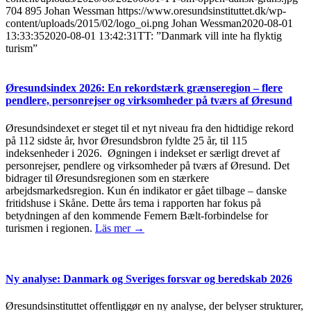
704
895
Johan Wessman
https://www.oresundsinstituttet.dk/wp-
content/uploads/2015/02/logo_oi.png
Johan Wessman
2020-08-01
13:33:35
2020-08-01 13:42:31
TT: ”Danmark vill inte ha flyktig
turism”
Øresundsindex 2026: En rekordstærk grænseregion – flere
pendlere, personrejser og virksomheder på tværs af Øresund
Øresundsindexet er steget til et nyt niveau fra den hidtidige rekord
på 112 sidste år, hvor Øresundsbron fyldte 25 år, til 115
indeksenheder i 2026. Øgningen i indekset er særligt drevet af
personrejser, pendlere og virksomheder på tværs af Øresund. Det
bidrager til Øresundsregionen som en stærkere
arbejdsmarkedsregion. Kun én indikator er gået tilbage – danske
fritidshuse i Skåne. Dette års tema i rapporten har fokus på
betydningen af den kommende Femern Bælt-forbindelse for
turismen i regionen.
Läs mer →
Ny analyse: Danmark og Sveriges forsvar og beredskab 2026
Øresundsinstituttet offentliggør en ny analyse, der belyser strukturer,