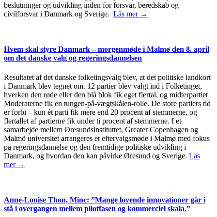
beslutninger og udvikling inden for forsvar, beredskab og
civilforsvar i Danmark og Sverige.
Läs mer →
Hvem skal styre Danmark – morgenmøde i Malmø den 8. april
om det danske valg og regeringsdannelsen
Resultatet af det danske folketingsvalg blev, at det politiske landkort
i Danmark blev tegnet om. 12 partier blev valgt ind i Folketinget,
hverken den røde eller den blå blok fik eget flertal, og midterpartiet
Moderaterne fik en tungen-på-vægtskålen-rolle. De store partiers tid
er forbi – kun ét parti fik mere end 20 procent af stemmerne, og
flertallet af partierne fik under ti procent af stemmerne. I et
samarbejde mellem Øresundsinstituttet, Greater Copenhagen og
Malmö universitet arrangeres et eftervalgsmøde i Malmø med fokus
på regeringsdannelse og den fremtidige politiske udvikling i
Danmark, og hvordan den kan påvirke Øresund og Sverige.
Läs
mer →
Anne-Louise Thon, Minc: ”Mange lovende innovationer går i
stå i overgangen mellem pilotfasen og kommerciel skala.”