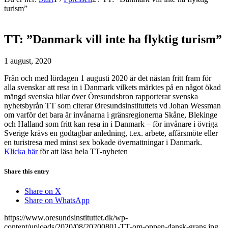
turism”
TT: ”Danmark vill inte ha flyktig turism”
1 august, 2020
Från och med lördagen 1 augusti 2020 är det nästan fritt fram för
alla svenskar att resa in i Danmark vilkets märktes på en något ökad
mängd svenska bilar över Öresundsbron rapporterar svenska
nyhetsbyrån TT som citerar Øresundsinstituttets vd Johan Wessman
om varför det bara är invånarna i gränsregionerna Skåne, Blekinge
och Halland som fritt kan resa in i Danmark – för invånare i övriga
Sverige krävs en godtagbar anledning, t.ex. arbete, affärsmöte eller
en turistresa med minst sex bokade övernattningar i Danmark.
Klicka här
för att läsa hela TT-nyheten
Share this entry
Share on X
Share on WhatsApp
https://www.oresundsinstituttet.dk/wp-
content/uploads/2020/08/20200801-TT-om-oppen-dansk-grans.jpg