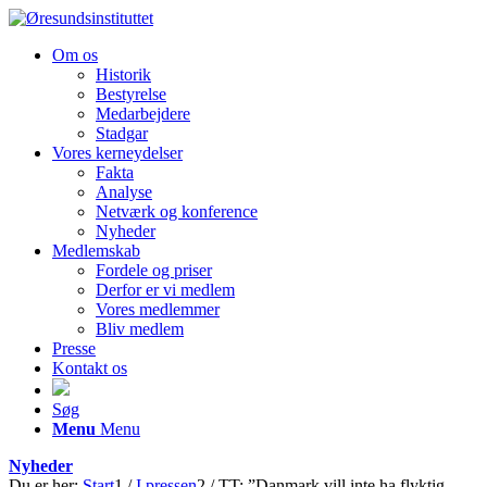
Om os
Historik
Bestyrelse
Medarbejdere
Stadgar
Vores kerneydelser
Fakta
Analyse
Netværk og konference
Nyheder
Medlemskab
Fordele og priser
Derfor er vi medlem
Vores medlemmer
Bliv medlem
Presse
Kontakt os
Søg
Menu
Menu
Nyheder
Du er her:
Start
1
/
I pressen
2
/
TT: ”Danmark vill inte ha flyktig