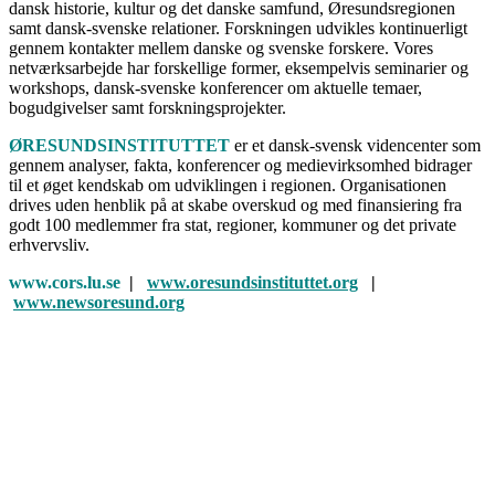
dansk historie, kultur og det danske samfund, Øresundsregionen
samt dansk-svenske relationer. Forskningen udvikles kontinuerligt
gennem kontakter mellem danske og svenske forskere. Vores
netværksarbejde har forskellige former, eksempelvis seminarier og
workshops, dansk-svenske konferencer om aktuelle temaer,
bogudgivelser samt forskningsprojekter.
ØRESUNDSINSTITUTTET
er et dansk-svensk videncenter som
gennem analyser, fakta, konferencer og medievirksomhed bidrager
til et øget kendskab om udviklingen i regionen. Organisationen
drives uden henblik på at skabe overskud og med finansiering fra
godt 100 medlemmer fra stat, regioner, kommuner og det private
erhvervsliv.
www.cors.lu.se
|
www.oresundsinstituttet.org
|
www.newsoresund.org