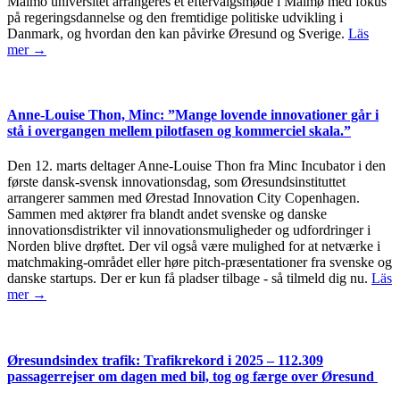
Malmö universitet arrangeres et eftervalgsmøde i Malmø med fokus
på regeringsdannelse og den fremtidige politiske udvikling i
Danmark, og hvordan den kan påvirke Øresund og Sverige.
Läs
mer →
Anne-Louise Thon, Minc: ”Mange lovende innovationer går i
stå i overgangen mellem pilotfasen og kommerciel skala.”
Den 12. marts deltager Anne-Louise Thon fra Minc Incubator i den
første dansk-svensk innovationsdag, som Øresundsinstituttet
arrangerer sammen med Ørestad Innovation City Copenhagen.
Sammen med aktører fra blandt andet svenske og danske
innovationsdistrikter vil innovationsmuligheder og udfordringer i
Norden blive drøftet. Der vil også være mulighed for at netværke i
matchmaking-området eller høre pitch-præsentationer fra svenske og
danske startups. Der er kun få pladser tilbage - så tilmeld dig nu.
Läs
mer →
Øresundsindex trafik: Trafikrekord i 2025 – 112.309
passagerrejser om dagen med bil, tog og færge over Øresund