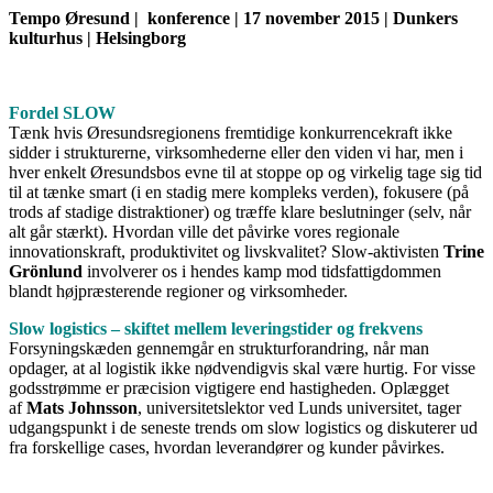
Tempo Øresund
|
konference |
17 november 2015 | Dunkers
kulturhus |
Helsingborg
Fordel SLOW
Tænk hvis Øresundsregionens fremtidige konkurrencekraft ikke
sidder i strukturerne, virksomhederne eller den viden vi har, men i
hver enkelt Øresundsbos evne til at stoppe op og virkelig tage sig tid
til at tænke smart (i en stadig mere kompleks verden), fokusere (på
trods af stadige distraktioner) og træffe klare beslutninger (selv, når
alt går stærkt). Hvordan ville det påvirke vores regionale
innovationskraft, produktivitet og livskvalitet? Slow-aktivisten
Trine
Grönlund
involverer os i hendes kamp mod tidsfattigdommen
blandt højpræsterende regioner og virksomheder.
Slow logistics – skiftet mellem leveringstider og frekvens
Forsyningskæden gennemgår en strukturforandring, når man
opdager, at al logistik ikke nødvendigvis skal være hurtig. For visse
godsstrømme er præcision vigtigere end hastigheden. Oplægget
af
Mats Johnsson
, universitetslektor ved Lunds universitet, tager
udgangspunkt i de seneste trends om slow logistics og diskuterer ud
fra forskellige cases, hvordan leverandører og kunder påvirkes.