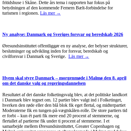
fritidshuse i Skåne. Dette års tema i rapporten har fokus på
betydningen af den kommende Femern Bælt-forbindelse for
turismen i regionen.
Läs mer →
Ny analyse: Danmark og Sveriges forsvar og beredskab 2026
Øresundsinstituttet offentliggør en ny analyse, der belyser strukturer,
beslutninger og udvikling inden for forsvar, beredskab og
civilforsvar i Danmark og Sverige.
Läs mer →
Hvem skal styre Danmark – morgenmøde i Malmø den 8. april
om det danske valg og regeringsdannelsen
Resultatet af det danske folketingsvalg blev, at det politiske landkort
i Danmark blev tegnet om. 12 partier blev valgt ind i Folketinget,
hverken den røde eller den blå blok fik eget flertal, og midterpartiet
Moderaterne fik en tungen-på-vægtskålen-rolle. De store partiers tid
er forbi – kun ét parti fik mere end 20 procent af stemmerne, og
flertallet af partierne fik under ti procent af stemmerne. I et
samarbejde mellem Øresundsinstituttet, Greater Copenhagen og