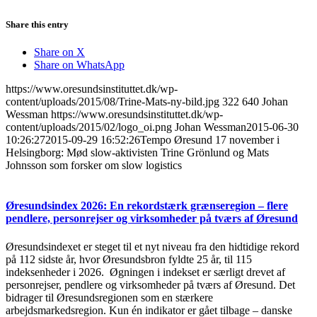
Share this entry
Share on X
Share on WhatsApp
https://www.oresundsinstituttet.dk/wp-
content/uploads/2015/08/Trine-Mats-ny-bild.jpg
322
640
Johan
Wessman
https://www.oresundsinstituttet.dk/wp-
content/uploads/2015/02/logo_oi.png
Johan Wessman
2015-06-30
10:26:27
2015-09-29 16:52:26
Tempo Øresund 17 november i
Helsingborg: Mød slow-aktivisten Trine Grönlund og Mats
Johnsson som forsker om slow logistics
Øresundsindex 2026: En rekordstærk grænseregion – flere
pendlere, personrejser og virksomheder på tværs af Øresund
Øresundsindexet er steget til et nyt niveau fra den hidtidige rekord
på 112 sidste år, hvor Øresundsbron fyldte 25 år, til 115
indeksenheder i 2026. Øgningen i indekset er særligt drevet af
personrejser, pendlere og virksomheder på tværs af Øresund. Det
bidrager til Øresundsregionen som en stærkere
arbejdsmarkedsregion. Kun én indikator er gået tilbage – danske