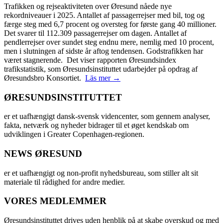
Trafikken og rejseaktiviteten over Øresund nåede nye
rekordniveauer i 2025. Antallet af passagerrejser med bil, tog og
færge steg med 6,7 procent og oversteg for første gang 40 millioner.
Det svarer til 112.309 passagerrejser om dagen. Antallet af
pendlerrejser over sundet steg endnu mere, nemlig med 10 procent,
men i slutningen af sidste år aftog tendensen. Godstrafikken har
været stagnerende. Det viser rapporten Øresundsindex
trafikstatistik, som Øresundsinstituttet udarbejder på opdrag af
Øresundsbro Konsortiet.
Läs mer →
ØRESUNDSINSTITUTTET
er et uafhængigt dansk-svensk videncenter, som gennem analyser,
fakta, netværk og nyheder bidrager til et øget kendskab om
udviklingen i Greater Copenhagen-regionen.
NEWS ØRESUND
er et uafhængigt og non-profit nyhedsbureau, som stiller alt sit
materiale til rådighed for andre medier.
VORES MEDLEMMER
Øresundsinstituttet drives uden henblik på at skabe overskud og med