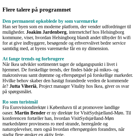
Flere talere på programmet
Den permanent opkoblede by som varemærke
Han ser byen som en moderne platform, der vender udfordringer til
muligheder.
Joakim Jardenberg
, internetchef hos Helsingborg
kommune, viser, hvordan Helsingborg blandt andet tilbyder fri wifi
for at give indbyggere, besøgende og erhvervslivet bedre service
samtidig med, at byens varemærke får en ny dimension.
At fange trends og forbrugere
Når Ikea udvikler sortimentet tager de udgangspunkt i livet i
hjemmet. De forskellige trends, der findes både på mikro- og
makroniveau samt drømme og efterspørgsel på forskellige markeder.
Hvilke behov skaber den hastigt forandrede verden de kommende
år?
Jutta Viheriä
, Project manager Vitality hos Ikea, giver os svar
på spørgsmålet.
Ro som turistmål
Fra Eurovisiondirektør i København til at promovere landlige
oaser.
Martin Bender
er ny direktør for VisitSydsjælland-Møn. Til
konferencen fortæller han, hvordan VisitSydsjælland-Møn
markedsfører provinsens ro med strande, herregårde og
naturoplevelser, men også hvordan efterspørgslen forandres, når
stadig flere ønsker en aktiv ferie.