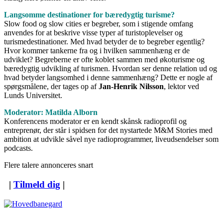
Langsomme destinationer for bæredygtig turisme?
Slow food og slow cities er begreber, som i stigende omfang
anvendes for at beskrive visse typer af turistoplevelser og
turismedestinationer. Med hvad betyder de to begreber egentlig?
Hvor kommer tankerne fra og i hvilken sammenhæng er de
udviklet? Begreberne er ofte koblet sammen med økoturisme og
bæredygtig udvikling af turismen. Hvordan ser denne relation ud og
hvad betyder langsomhed i denne sammenhæng? Dette er nogle af
spørgsmålene, der tages op af
Jan-Henrik Nilsson
, lektor ved
Lunds Universitet.
Moderator: Matilda Alborn
Konferencens moderator er en kendt skånsk radioprofil og
entreprenør, der står i spidsen for det nystartede M&M Stories med
ambition at udvikle såvel nye radioprogrammer, liveudsendelser som
podcasts.
Flere talere annonceres snart
|
Tilmeld dig
|