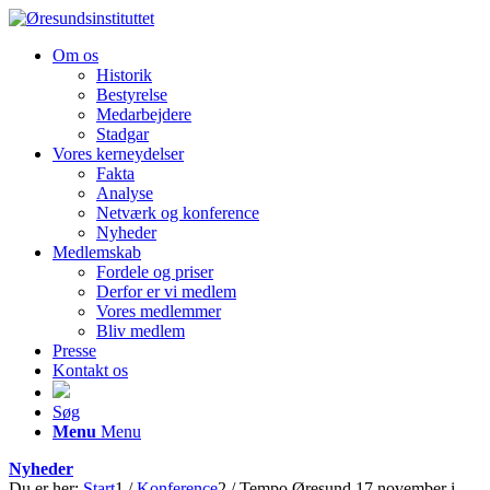
Om os
Historik
Bestyrelse
Medarbejdere
Stadgar
Vores kerneydelser
Fakta
Analyse
Netværk og konference
Nyheder
Medlemskab
Fordele og priser
Derfor er vi medlem
Vores medlemmer
Bliv medlem
Presse
Kontakt os
Søg
Menu
Menu
Nyheder
Du er her:
Start
1
/
Konference
2
/
Tempo Øresund 17 november i