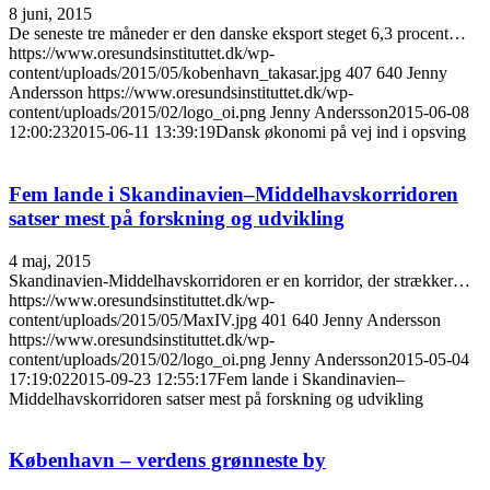
8 juni, 2015
De seneste tre måneder er den danske eksport steget 6,3 procent…
https://www.oresundsinstituttet.dk/wp-
content/uploads/2015/05/kobenhavn_takasar.jpg
407
640
Jenny
Andersson
https://www.oresundsinstituttet.dk/wp-
content/uploads/2015/02/logo_oi.png
Jenny Andersson
2015-06-08
12:00:23
2015-06-11 13:39:19
Dansk økonomi på vej ind i opsving
Fem lande i Skandinavien–Middelhavskorridoren
satser mest på forskning og udvikling
4 maj, 2015
Skandinavien-Middelhavskorridoren er en korridor, der strækker…
https://www.oresundsinstituttet.dk/wp-
content/uploads/2015/05/MaxIV.jpg
401
640
Jenny Andersson
https://www.oresundsinstituttet.dk/wp-
content/uploads/2015/02/logo_oi.png
Jenny Andersson
2015-05-04
17:19:02
2015-09-23 12:55:17
Fem lande i Skandinavien–
Middelhavskorridoren satser mest på forskning og udvikling
København – verdens grønneste by