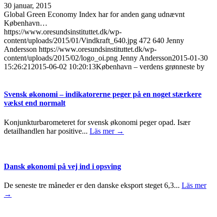
30 januar, 2015
Global Green Economy Index har for anden gang udnævnt
København…
https://www.oresundsinstituttet.dk/wp-
content/uploads/2015/01/Vindkraft_640.jpg
472
640
Jenny
Andersson
https://www.oresundsinstituttet.dk/wp-
content/uploads/2015/02/logo_oi.png
Jenny Andersson
2015-01-30
15:26:21
2015-06-02 10:20:13
København – verdens grønneste by
Svensk økonomi – indikatorerne peger på en noget stærkere
vækst end normalt
Konjunkturbarometeret for svensk økonomi peger opad. Især
detailhandlen har positive...
Läs mer →
Dansk økonomi på vej ind i opsving
De seneste tre måneder er den danske eksport steget 6,3...
Läs mer
→