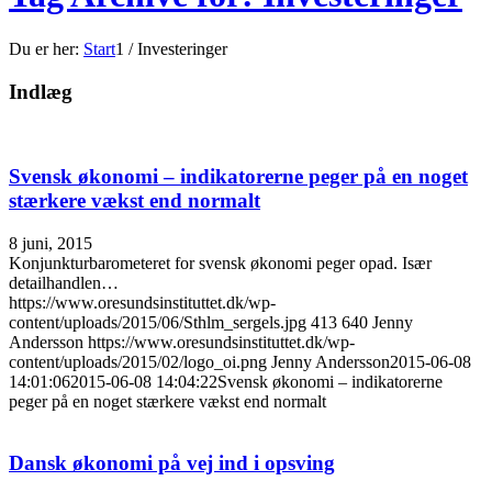
Du er her:
Start
1
/
Investeringer
Indlæg
Svensk økonomi – indikatorerne peger på en noget
stærkere vækst end normalt
8 juni, 2015
Konjunkturbarometeret for svensk økonomi peger opad. Især
detailhandlen…
https://www.oresundsinstituttet.dk/wp-
content/uploads/2015/06/Sthlm_sergels.jpg
413
640
Jenny
Andersson
https://www.oresundsinstituttet.dk/wp-
content/uploads/2015/02/logo_oi.png
Jenny Andersson
2015-06-08
14:01:06
2015-06-08 14:04:22
Svensk økonomi – indikatorerne
peger på en noget stærkere vækst end normalt
Dansk økonomi på vej ind i opsving