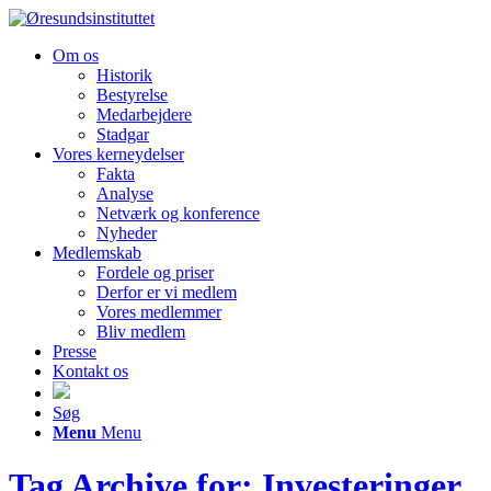
Om os
Historik
Bestyrelse
Medarbejdere
Stadgar
Vores kerneydelser
Fakta
Analyse
Netværk og konference
Nyheder
Medlemskab
Fordele og priser
Derfor er vi medlem
Vores medlemmer
Bliv medlem
Presse
Kontakt os
Søg
Menu
Menu
Tag Archive for: Investeringer