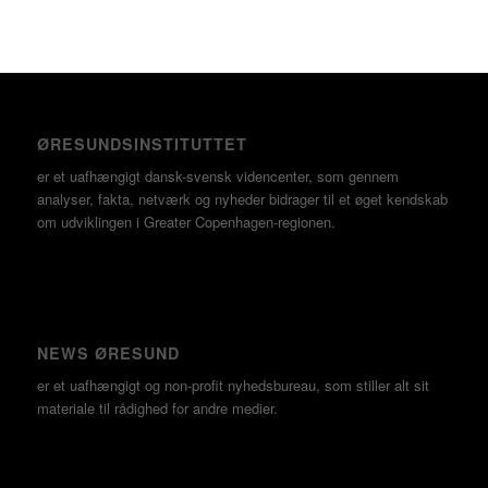
ØRESUNDSINSTITUTTET
er et uafhængigt dansk-svensk videncenter, som gennem
analyser, fakta, netværk og nyheder bidrager til et øget kendskab
om udviklingen i Greater Copenhagen-regionen.
NEWS ØRESUND
er et uafhængigt og non-profit nyhedsbureau, som stiller alt sit
materiale til rådighed for andre medier.