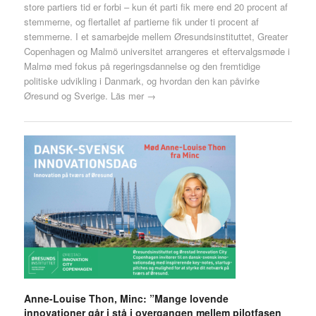
store partiers tid er forbi – kun ét parti fik mere end 20 procent af
stemmerne, og flertallet af partierne fik under ti procent af
stemmerne. I et samarbejde mellem Øresundsinstituttet, Greater
Copenhagen og Malmö universitet arrangeres et eftervalgsmøde i
Malmø med fokus på regeringsdannelse og den fremtidige
politiske udvikling i Danmark, og hvordan den kan påvirke
Øresund og Sverige.
Läs mer →
Anne-Louise Thon, Minc: ”Mange lovende
innovationer går i stå i overgangen mellem pilotfasen