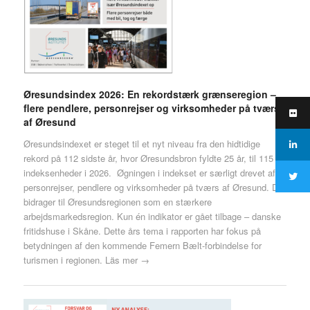
Øresundsindex 2026: En rekordstærk grænseregion –
flere pendlere, personrejser og virksomheder på tværs
af Øresund
Øresundsindexet er steget til et nyt niveau fra den hidtidige
rekord på 112 sidste år, hvor Øresundsbron fyldte 25 år, til 115
indeksenheder i 2026. Øgningen i indekset er særligt drevet af
personrejser, pendlere og virksomheder på tværs af Øresund. Det
bidrager til Øresundsregionen som en stærkere
arbejdsmarkedsregion. Kun én indikator er gået tilbage – danske
fritidshuse i Skåne. Dette års tema i rapporten har fokus på
betydningen af den kommende Femern Bælt-forbindelse for
turismen i regionen.
Läs mer →