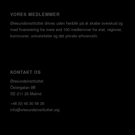
VORES MEDLEMMER
Øresundsinstituttet drives uden henblik på at skabe overskud og
med finansiering fra mere end 100 medlemmer fra stat, regioner,
kommuner, universiteter og det private erhvervsliv.
KONTAKT OS
Øresundsinstituttet
Östergatan 9B
SE-211 25 Malmö
+46 (0) 40 30 56 30
info@oresundsinstituttet.org