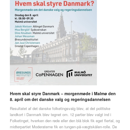
Hvem skal styre Danmark – morgenmøde i Malmø den
8. april om det danske valg og regeringsdannelsen
Resultatet af det danske folketingsvalg blev, at det politiske
landkort i Danmark blev tegnet om. 12 partier blev valgt ind i
Folketinget, hverken den røde eller den blå blok fik eget flertal, og
midterpartiet Moderaterne fik en tungen-på-vægtskålen-rolle. De