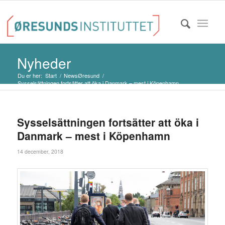
Nyheder
Du er her:
Start
/
NewsØresund
/
Sysselsättningen fortsätter att öka i Danmark – mest i Köpenhamn
Sysselsättningen fortsätter att öka i
Danmark – mest i Köpenhamn
14 december, 2018