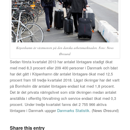
Köpenhamn är växtmotorn på den danska arbetsmarknaden. Foto: News
Øresund
Sedan första kvartalet 2013 har antalet löntagare stadigt ökat
med med 8,3 procent eller 209 400 personer i Danmark och bäst
har det gått i Köpenhamn där antalet löntagare ökat med 12,5
procent fram till tredje kvartalet 2018. Lägst ökningar har det varit
på Bornholm där antalet löntagare endast kat med 1,8 procent.
Det är det privata näringslivet som står ökningen medan antalet
anställda i offentlig förvaltning och service endast ökat med 0,3
procent. Under tredje kvartalet fanns det 2 755 966 aktiva
löntagare i Danmark uppger
Danmarks Statistik
. (News Øresund)
Share this entry