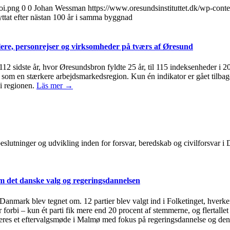
oi.png
0
0
Johan Wessman
https://www.oresundsinstituttet.dk/wp-cont
ttat efter nästan 100 år i samma byggnad
ere, personrejser og virksomheder på tværs af Øresund
 112 sidste år, hvor Øresundsbron fyldte 25 år, til 115 indeksenheder i 
om en stærkere arbejdsmarkedsregion. Kun én indikator er gået tilbage 
i regionen.
Läs mer →
, beslutninger og udvikling inden for forsvar, beredskab og civilforsvar
 det danske valg og regeringsdannelsen
i Danmark blev tegnet om. 12 partier blev valgt ind i Folketinget, hverken
 forbi – kun ét parti fik mere end 20 procent af stemmerne, og flertallet
eres et eftervalgsmøde i Malmø med fokus på regeringsdannelse og den