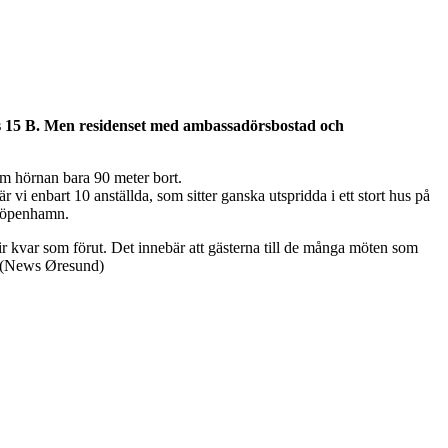
ads 15 B. Men residenset med ambassadörsbostad och
om hörnan bara 90 meter bort.
r vi enbart 10 anställda, som sitter ganska utspridda i ett stort hus på
 Köpenhamn.
 kvar som förut. Det innebär att gästerna till de många möten som
s. (News Øresund)