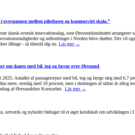
i overgangen mellem pilotfasen og kommerciel skala.”
første dansk-svensk innovationsdag, som Øresundsinstituttet arrange
innovationsmuligheder og udfordringer i Norden blive drøftet. Der vil 
ser tilbage - så tilmeld dig nu.
Läs mer →
jser om dagen med bil, tog og færge over Øresund
2025. Antallet af passagerrejser med bil, tog og færge steg med 6,7 pro
ndnu mere, nemlig med 10 procent, men i slutningen af sidste år aftog 
 opdrag af Øresundsbro Konsortiet.
Läs mer →
ta, netværk og nyheder bidrager til et øget kendskab om udviklingen i