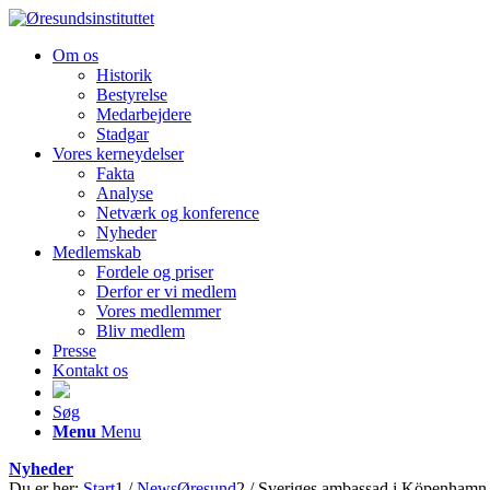
Om os
Historik
Bestyrelse
Medarbejdere
Stadgar
Vores kerneydelser
Fakta
Analyse
Netværk og konference
Nyheder
Medlemskab
Fordele og priser
Derfor er vi medlem
Vores medlemmer
Bliv medlem
Presse
Kontakt os
Søg
Menu
Menu
Nyheder
Du er her:
Start
1
/
NewsØresund
2
/
Sveriges ambassad i Köpenhamn har