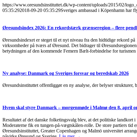
https://www.oresundsinstituttet.dk/wp-content/uploads/2015/02/logo_
05:35:29
2018-09-20 05:35:29
Sveriges ambassad i Köpenhamn har fly
Øresundsindex 2026: En rekordstærk grænseregion – flere pendl
Øresundsindexet er steget til et nyt niveau fra den hidtidige rekord på
virksomheder på tværs af Øresund. Det bidrager til Øresundsregionen s
betydningen af den kommende Femern Bælt-forbindelse for turismen 
Ny analyse: Danmark og Sveriges forsvar og beredskab 2026
Øresundsinstituttet offentliggør en ny analyse, der belyser strukturer
Hvem skal styre Danmark – morgenmøde i Malmø den 8. april om
Resultatet af det danske folketingsvalg blev, at det politiske landkort 
Moderaterne fik en tungen-på-vægtskålen-rolle. De store partiers tid er
Øresundsinstituttet, Greater Copenhagen og Malmö universitet arrang
påvirke Øresund og Sverige.
Läs mer →