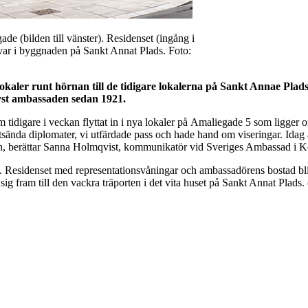
de (bilden till vänster). Residenset (ingång i
var i byggnaden på Sankt Annat Plads. Foto:
lokaler runt hörnan till de tidigare lokalerna på Sankt Annae Pl
yst ambassaden sedan 1921.
tidigare i veckan flyttat in i nya lokaler på Amaliegade 5 som ligger 
 utsända diplomater, vi utfärdade pass och hade hand om viseringar. Idag ä
gsplan, berättar Sanna Holmqvist, kommunikatör vid Sveriges Ambassad i
 Residenset med representationsvåningar och ambassadörens bostad blir
ig fram till den vackra träporten i det vita huset på Sankt Annat Plad