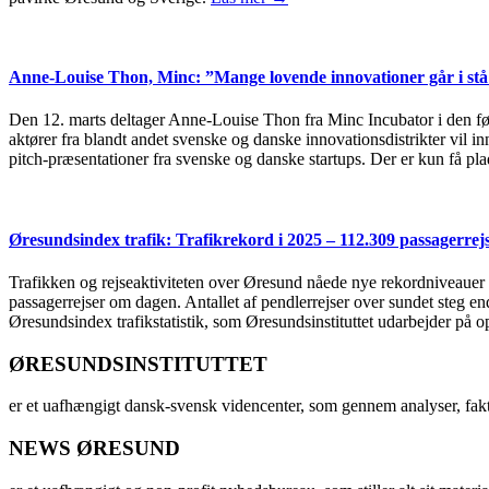
Anne-Louise Thon, Minc: ”Mange lovende innovationer går i stå 
Den 12. marts deltager Anne-Louise Thon fra Minc Incubator i den 
aktører fra blandt andet svenske og danske innovationsdistrikter vil 
pitch-præsentationer fra svenske og danske startups. Der er kun få plad
Øresundsindex trafik: Trafikrekord i 2025 – 112.309 passagerre
Trafikken og rejseaktiviteten over Øresund nåede nye rekordniveauer i 
passagerrejser om dagen. Antallet af pendlerrejser over sundet steg e
Øresundsindex trafikstatistik, som Øresundsinstituttet udarbejder på
ØRESUNDSINSTITUTTET
er et uafhængigt dansk-svensk videncenter, som gennem analyser, fak
NEWS ØRESUND