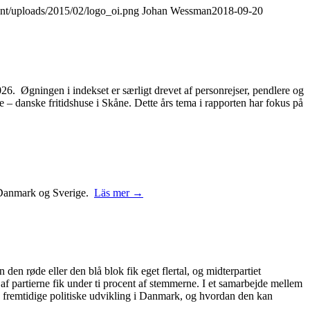
ent/uploads/2015/02/logo_oi.png
Johan Wessman
2018-09-20
2026. Øgningen i indekset er særligt drevet af personrejser, pendlere og
– danske fritidshuse i Skåne. Dette års tema i rapporten har fokus på
 i Danmark og Sverige.
Läs mer →
 den røde eller den blå blok fik eget flertal, og midterpartiet
 af partierne fik under ti procent af stemmerne. I et samarbejde mellem
 fremtidige politiske udvikling i Danmark, og hvordan den kan