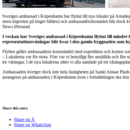
Sveriges ambassad i Köpenhamn har flyttat till nya lokaler på Amaliega
stora träporten på högre bilden) och ambassadörsbostaden blir dock k
News Øresund
I veckan har Sveriges ambassad i Köpenhamn flyttat till mindre 
representationsvåningar blir kvar i den gamla byggnaden som h
Flytten gäller ambassadens konsulatdel med expedition och kontor som 
– Lokalerna var för stora. Förr var vi betydligt fler anställda och fler
tre våningar. I de nya lokalerna sitter vi alla samlade på ett vånin
Ambassaden överger dock inte hela fastigheten på Sankt Annae Plads.
arrangeras på ambassaden i Köpenhamn även i fortsättningen ska leta s
Share this entry
Share on X
Share on WhatsApp