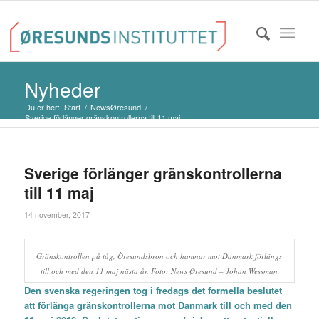
Nyheder
Du er her:
Start
/
NewsØresund
/
Sverige förlänger gränskontrollerna till 11 maj
Sverige förlänger gränskontrollerna
till 11 maj
14 november, 2017
Gränskontrollen på tåg, Öresundsbron och hamnar mot Danmark förlängs
till och med den 11 maj nästa år. Foto: News Øresund – Johan Wessman
Den svenska regeringen tog i fredags det formella beslutet
att förlänga gränskontrollerna mot Danmark till och med den