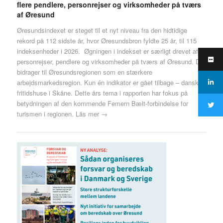
flere pendlere, personrejser og virksomheder på tværs
af Øresund
Øresundsindexet er steget til et nyt niveau fra den hidtidige
rekord på 112 sidste år, hvor Øresundsbron fyldte 25 år, til 115
indeksenheder i 2026. Øgningen i indekset er særligt drevet af
personrejser, pendlere og virksomheder på tværs af Øresund. Det
bidrager til Øresundsregionen som en stærkere
arbejdsmarkedsregion. Kun én indikator er gået tilbage – danske
fritidshuse i Skåne. Dette års tema i rapporten har fokus på
betydningen af den kommende Femern Bælt-forbindelse for
turismen i regionen.
Läs mer →