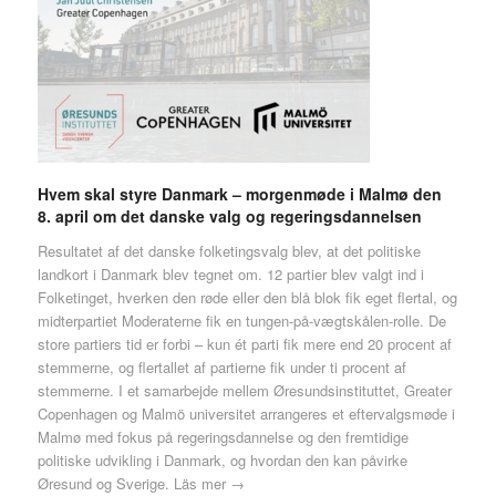
Hvem skal styre Danmark – morgenmøde i Malmø den
8. april om det danske valg og regeringsdannelsen
Resultatet af det danske folketingsvalg blev, at det politiske
landkort i Danmark blev tegnet om. 12 partier blev valgt ind i
Folketinget, hverken den røde eller den blå blok fik eget flertal, og
midterpartiet Moderaterne fik en tungen-på-vægtskålen-rolle. De
store partiers tid er forbi – kun ét parti fik mere end 20 procent af
stemmerne, og flertallet af partierne fik under ti procent af
stemmerne. I et samarbejde mellem Øresundsinstituttet, Greater
Copenhagen og Malmö universitet arrangeres et eftervalgsmøde i
Malmø med fokus på regeringsdannelse og den fremtidige
politiske udvikling i Danmark, og hvordan den kan påvirke
Øresund og Sverige.
Läs mer →