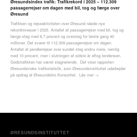
Øresundsindex trafik: Trafikrekord i 2025 – 112.309
passagerrejser om dagen med bil, tog og færge over
Øresund
Trafikken og rejseaktiviteten over Øresund nåede nye
rekordniveauer i 2025. Antallet af passagerrejser med bil, tog og
færge steg med 6,7 procent og oversteg for første gang 40
millioner. Det svarer til 112.309 passagerrejser om dagen.
Antallet af pendlerrejser over sundet steg endnu mere, nemlig
med 10 procent, men i slutningen af sidste år aftog tendensen.
Godstrafikken har været stagnerende. Det viser rapporten
Øresundsindex trafikstatistik, som Øresundsinstituttet udarbejder
på opdrag af Øresundsbro Konsortiet.
Läs mer →
ØRESUNDSINSTITUTTET