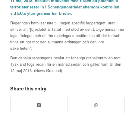
11 maj 2018. Beslutet motiveras med risken att potentiella
terrorister reser in i Schengenområdet eftersom kontrollen
vid EU:s yttre gränser har brister.
Regeringen hänvisar inte till någon specifik lagparagraf, utan
skriver att ”[b]eslutet är fattat med stöd av den EU-gemensamma
lagstiftningen och utifrån regeringens bedömning att det fortsatt
finns ett hot mot den allmänna ordningen och den inre
säkerheten”.
Den danska regeringens beslut att förlänga gränskontrollen mot
Tyskland togs redan för en månad sedan och gäller fram till den
12 maj 2018. (News Øresund)
Share this entry