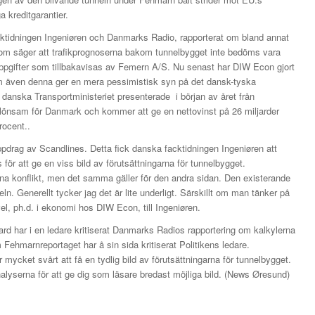
 kreditgarantier.
acktidningen Ingeniøren och Danmarks Radio, rapporterat om bland annat
om säger att trafikprognoserna bakom tunnelbygget inte bedöms vara
. Uppgifter som tillbakavisas av Femern A/S. Nu senast har DIW Econ gjort
 även denna ger en mera pessimistisk syn på det dansk-tyska
danska Transportministeriet presenterade i början av året från
i lönsam för Danmark och kommer att ge en nettovinst på 26 miljarder
rocent..
drag av Scandlines. Detta fick danska facktidningen Ingeniøren att
 för att ge en viss bild av förutsättningarna för tunnelbygget.
 denna konflikt, men det samma gäller för den andra sidan. Den existerande
n. Generellt tycker jag det är lite underligt. Särskillt om man tänker på
l, ph.d. i ekonomi hos DIW Econ, till Ingeniøren.
rd har i en ledare kritiserat Danmarks Radios rapportering om kalkylerna
ehmarnreportaget har å sin sida kritiserat Politikens ledare.
 mycket svårt att få en tydlig bild av förutsättningarna för tunnelbygget.
alyserna för att ge dig som läsare bredast möjliga bild. (News Øresund)