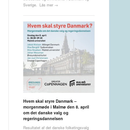
Sverige.
Läs mer →
Hvem skal styre Danmark –
morgenmøde i Malmø den 8. april
om det danske valg og
regeringsdannelsen
Resultatet af det danske folketingsvalg