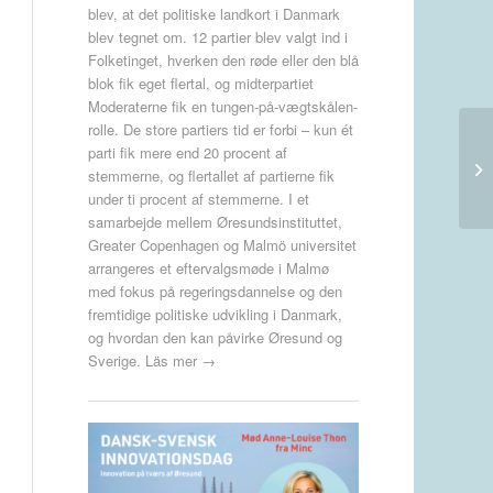
blev, at det politiske landkort i Danmark
blev tegnet om. 12 partier blev valgt ind i
Folketinget, hverken den røde eller den blå
blok fik eget flertal, og midterpartiet
Moderaterne fik en tungen-på-vægtskålen-
rolle. De store partiers tid er forbi – kun ét
parti fik mere end 20 procent af
stemmerne, og flertallet af partierne fik
under ti procent af stemmerne. I et
samarbejde mellem Øresundsinstituttet,
Greater Copenhagen og Malmö universitet
arrangeres et eftervalgsmøde i Malmø
med fokus på regeringsdannelse og den
fremtidige politiske udvikling i Danmark,
og hvordan den kan påvirke Øresund og
Sverige.
Läs mer →