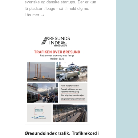
svenske og danske startups. Der er kun
få pladser tilbage - så tilmeld dig nu.
Läs mer →
Øresundsindex trafik: Trafikrekord i