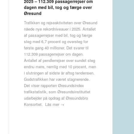
2025 – 112.309 passagerrejser om
dagen med bil, tog og færge over
Øresund
Trafikken og rejseaktiviteten over Øresund
nåede nye rekordniveauer i 2025. Antallet
af passagerrejser med bil, tog og færge
steg med 6,7 procent og oversteg for
første gang 40 millioner. Det svarer til
112.309 passagerrejser om dagen.
Antallet af pendlerrejser over sundet steg
endnu mere, nemlig med 10 procent, men
i slutningen af sidste år aftog tendensen.
Godstrafikken har været stagnerende.
Det viser rapporten Øresundsindex
trafikstatistik, som Øresundsinstituttet
udarbejder på opdrag af Øresundsbro
Konsortiet.
Läs mer →