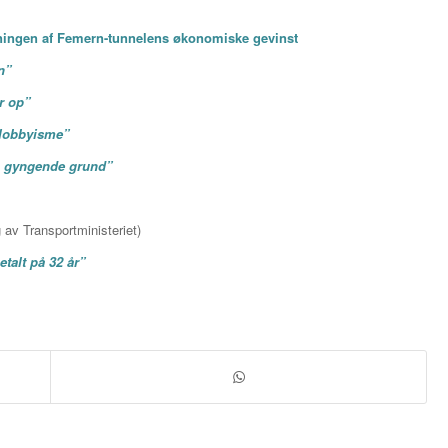
ningen af Femern-tunnelens økonomiske gevinst
n”
r op
”
 lobbyisme”
 gyngende grund”
 av Transportministeriet)
talt på 32 år”