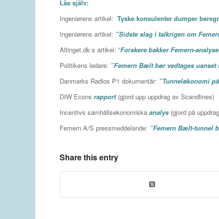
Läs själv:
Ingeniørens artikel:
Tyske konsulenter dumper bereg
Ingeniørens artikel:
”Sidste slag i talkrigen om Femer
Altinget.dk:s artikel: ”
Forskere bakker Femern-analyse
Politikens ledare:
”Femern B
ælt bør vedtages uanset
Danmarks Radios P1 dokumentär:
”Tunnel
økonomi på
DIW Econs
rapport
(gjord upp uppdrag av Scandlines)
Incentivs samhällsekonomiska
analys
(gjord på uppdrag
Femern A/S pressmeddelande:
”Femern Bælt-tunnel be
Share this entry