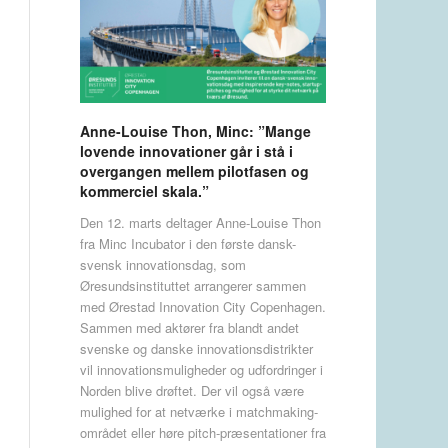
Anne-Louise Thon, Minc: ”Mange
lovende innovationer går i stå i
overgangen mellem pilotfasen og
kommerciel skala.”
Den 12. marts deltager Anne-Louise Thon
fra Minc Incubator i den første dansk-
svensk innovationsdag, som
Øresundsinstituttet arrangerer sammen
med Ørestad Innovation City Copenhagen.
Sammen med aktører fra blandt andet
svenske og danske innovationsdistrikter
vil innovationsmuligheder og udfordringer i
Norden blive drøftet. Der vil også være
mulighed for at netværke i matchmaking-
området eller høre pitch-præsentationer fra