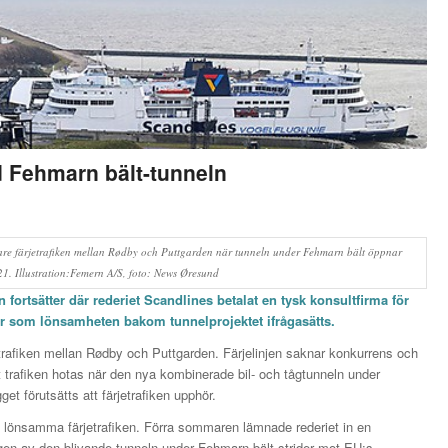
d Fehmarn bält-tunneln
dare färjetrafiken mellan Rødby och Puttgarden när tunneln under Fehmarn bält öppnar
1. Illustration:Femern A/S, foto: News Øresund
fortsätter där rederiet Scandlines betalat en tysk konsultfirma för
ar som lönsamheten bakom tunnelprojektet ifrågasätts.
jetrafiken mellan Rødby och Puttgarden. Färjelinjen saknar konkurrens och
 trafiken hotas när den nya kombinerade bil- och tågtunneln under
t förutsätts att färjetrafiken upphör.
en lönsamma färjetrafiken. Förra sommaren lämnade rederiet in en
ngen av den blivande tunneln under Fehmarn bält strider mot EU:s