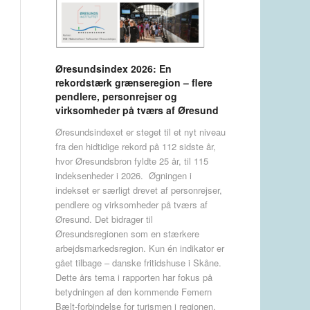
Øresundsindex 2026: En
rekordstærk grænseregion – flere
pendlere, personrejser og
virksomheder på tværs af Øresund
Øresundsindexet er steget til et nyt niveau
fra den hidtidige rekord på 112 sidste år,
hvor Øresundsbron fyldte 25 år, til 115
indeksenheder i 2026. Øgningen i
indekset er særligt drevet af personrejser,
pendlere og virksomheder på tværs af
Øresund. Det bidrager til
Øresundsregionen som en stærkere
arbejdsmarkedsregion. Kun én indikator er
gået tilbage – danske fritidshuse i Skåne.
Dette års tema i rapporten har fokus på
betydningen af den kommende Femern
Bælt-forbindelse for turismen i regionen.