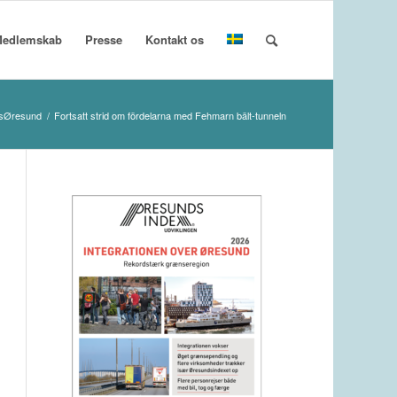
edlemskab
Presse
Kontakt os
sØresund
/
Fortsatt strid om fördelarna med Fehmarn bält-tunneln