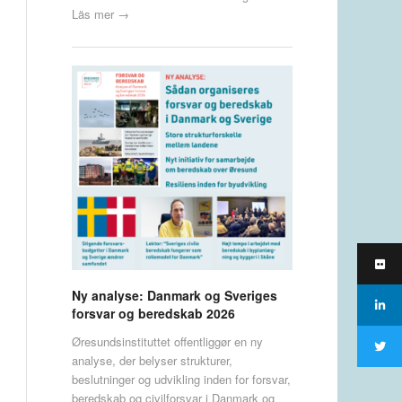
Läs mer →
Ny analyse: Danmark og Sveriges
forsvar og beredskab 2026
Øresundsinstituttet offentliggør en ny
analyse, der belyser strukturer,
beslutninger og udvikling inden for forsvar,
beredskab og civilforsvar i Danmark og