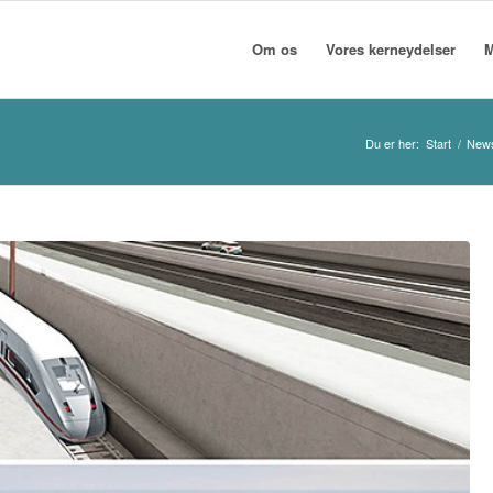
Om os
Vores kerneydelser
M
Du er her:
Start
/
New