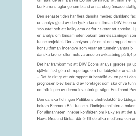
konkurrensregler genom bland annat obegränsade statliga
Den senaste tiden har flera danska medier, däribland f
en analys gjord av den tyska konsultfirman DIW Econ s
”robuste” och att kalkylerna därför riskerar att spricka
en analys om lönsamheten bakom tunnelsatsningen som
tunnelprojektet. Den analysen går emot den rapport som 
konsultfirman Incentive som visar att tunneln väntas bl
danska kronor eller motsvarande en avkastning på 5,4 p
Det har framkommit att DIW Econs analys gjordes på upp
självkritiskt göra ett reportage om hur lobbyister används
– Det är riktigt att vår rapport är beställd av en part i
prognosen blev beställd av företaget som ska driva tunnel
omfattningen av denna investering, säger Ferdinand Pave
Den danska tidningen Politikens chefredaktör Bo Lidegaa
bakom Fehmarn Bält-tunneln. Radiojournalisterna bakom F
För allmänheten innebär konflikten om kalkylen att det är
News Øresund länkar därför till de olika medierna och an