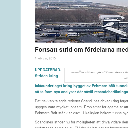
Fortsatt strid om fördelarna me
1 februar, 2015
UPPDATERAD.
Scandlines kämpar för att kunna driva vi
Striden kring
202
faktaunderlaget kring bygget av Fehmarn bält-tunneln 
att ta fram nya analyser där såväl resandeberäkning
Det riskkapitalägda rederiet Scandlines driver i dag fär
uppges vara mycket lönsam. Problemet för ägarna är att
Fehmarn Bält står klar 2021. I kalkylen bakom tunnelbygge
Scandlines strider nu för möjligheten att driva vidare d
omfattande anmälan till EU där de hävdar att finansieri