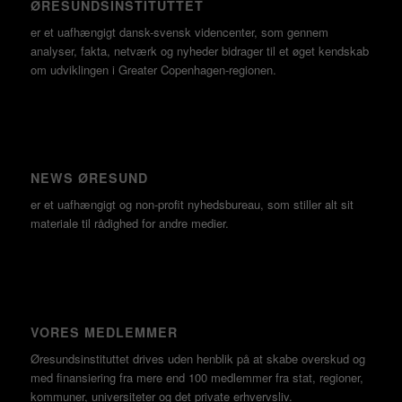
ØRESUNDSINSTITUTTET
er et uafhængigt dansk-svensk videncenter, som gennem
analyser, fakta, netværk og nyheder bidrager til et øget kendskab
om udviklingen i Greater Copenhagen-regionen.
NEWS ØRESUND
er et uafhængigt og non-profit nyhedsbureau, som stiller alt sit
materiale til rådighed for andre medier.
VORES MEDLEMMER
Øresundsinstituttet drives uden henblik på at skabe overskud og
med finansiering fra mere end 100 medlemmer fra stat, regioner,
kommuner, universiteter og det private erhvervsliv.