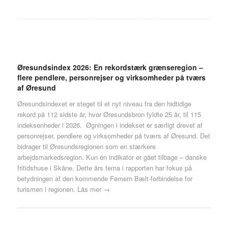
Øresundsindex 2026: En rekordstærk grænseregion –
flere pendlere, personrejser og virksomheder på tværs
af Øresund
Øresundsindexet er steget til et nyt niveau fra den hidtidige
rekord på 112 sidste år, hvor Øresundsbron fyldte 25 år, til 115
indeksenheder i 2026. Øgningen i indekset er særligt drevet af
personrejser, pendlere og virksomheder på tværs af Øresund. Det
bidrager til Øresundsregionen som en stærkere
arbejdsmarkedsregion. Kun én indikator er gået tilbage – danske
fritidshuse i Skåne. Dette års tema i rapporten har fokus på
betydningen af den kommende Femern Bælt-forbindelse for
turismen i regionen.
Läs mer →