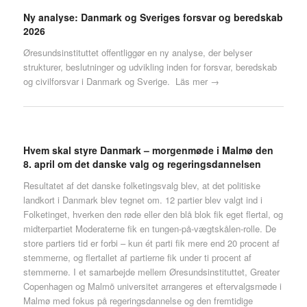
Ny analyse: Danmark og Sveriges forsvar og beredskab
2026
Øresundsinstituttet offentliggør en ny analyse, der belyser
strukturer, beslutninger og udvikling inden for forsvar, beredskab
og civilforsvar i Danmark og Sverige.
Läs mer →
Hvem skal styre Danmark – morgenmøde i Malmø den
8. april om det danske valg og regeringsdannelsen
Resultatet af det danske folketingsvalg blev, at det politiske
landkort i Danmark blev tegnet om. 12 partier blev valgt ind i
Folketinget, hverken den røde eller den blå blok fik eget flertal, og
midterpartiet Moderaterne fik en tungen-på-vægtskålen-rolle. De
store partiers tid er forbi – kun ét parti fik mere end 20 procent af
stemmerne, og flertallet af partierne fik under ti procent af
stemmerne. I et samarbejde mellem Øresundsinstituttet, Greater
Copenhagen og Malmö universitet arrangeres et eftervalgsmøde i
Malmø med fokus på regeringsdannelse og den fremtidige