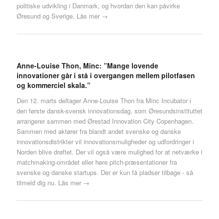
politiske udvikling i Danmark, og hvordan den kan påvirke
Øresund og Sverige.
Läs mer →
Anne-Louise Thon, Minc: ”Mange lovende
innovationer går i stå i overgangen mellem pilotfasen
og kommerciel skala.”
Den 12. marts deltager Anne-Louise Thon fra Minc Incubator i
den første dansk-svensk innovationsdag, som Øresundsinstituttet
arrangerer sammen med Ørestad Innovation City Copenhagen.
Sammen med aktører fra blandt andet svenske og danske
innovationsdistrikter vil innovationsmuligheder og udfordringer i
Norden blive drøftet. Der vil også være mulighed for at netværke i
matchmaking-området eller høre pitch-præsentationer fra
svenske og danske startups. Der er kun få pladser tilbage - så
tilmeld dig nu.
Läs mer →