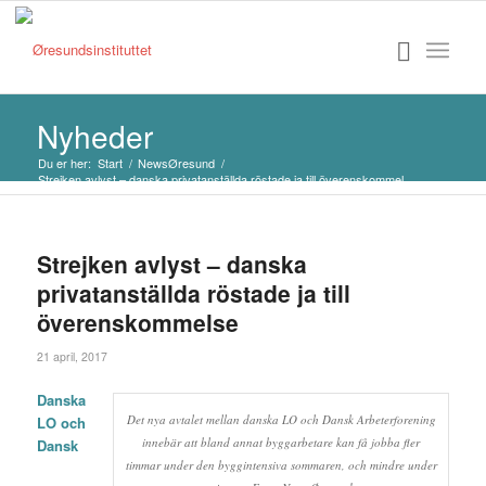
Nyheder
Du er her:
Start
/
NewsØresund
/
Strejken avlyst – danska privatanställda röstade ja till överenskommel...
Strejken avlyst – danska
privatanställda röstade ja till
överenskommelse
21 april, 2017
Danska
Det nya avtalet mellan danska LO och Dansk Arbeterforening
LO och
innebär att bland annat byggarbetare kan få jobba fler
Dansk
timmar under den byggintensiva sommaren, och mindre under