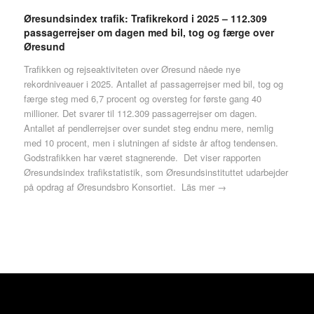
Øresundsindex trafik: Trafikrekord i 2025 – 112.309
passagerrejser om dagen med bil, tog og færge over
Øresund
Trafikken og rejseaktiviteten over Øresund nåede nye
rekordniveauer i 2025. Antallet af passagerrejser med bil, tog og
færge steg med 6,7 procent og oversteg for første gang 40
millioner. Det svarer til 112.309 passagerrejser om dagen.
Antallet af pendlerrejser over sundet steg endnu mere, nemlig
med 10 procent, men i slutningen af sidste år aftog tendensen.
Godstrafikken har været stagnerende. Det viser rapporten
Øresundsindex trafikstatistik, som Øresundsinstituttet udarbejder
på opdrag af Øresundsbro Konsortiet.
Läs mer →