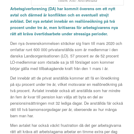
vintern. Foto: News Øresund
Arbetsgiverforening (DA) har kommit överens om ett nytt
avtal och därmed är konflikten och en eventuell strejt
avblåst. Det nya avtalet innebär en reallöneökning på två
procent under tre år, men kritiseras för arbetsgivarens nya
rätt att kräva övertidsarbete under stressiga perioder.
Den nya överenskommelsen sträcker sig fram till mars 2020 och
omfattar runt 600 000 privatanställda som är medlemmar i den
danska Landsorganisationen (LO). 57 procent av de 52 procent
LO-medlemmar som röstade sa ja till förslaget som kommer
börjar gälla med tillbakagående kraft från den 1 mars i år.
Det innebär att de privat anställda kommer att få en löneökning
på sju procent under tre år, vilket motsvarar en reallöneökning på
två procent. Avtalet innebär också att anställda som har mindre
än fem år kvar till pension kan välja att byta en del av
pensionsinsättningen mot 32 lediga dagar. De anställda får också
rätt till två barnomsorgsdagar per år, oberoende av hur många
barn man har.
Men avtalet har också väckt frustration då det ger arbetsgivarna
rätt att kräva att arbetstagarna arbetar en timme extra per dag