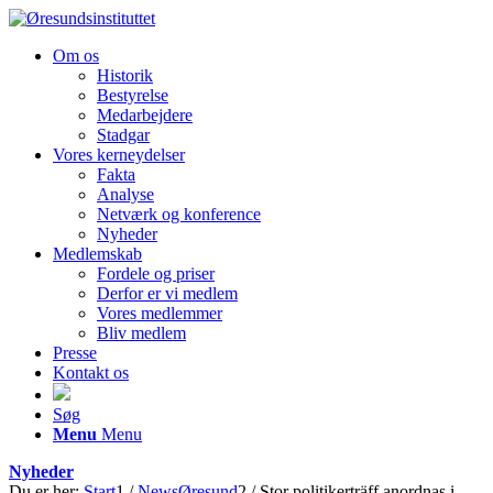
Om os
Historik
Bestyrelse
Medarbejdere
Stadgar
Vores kerneydelser
Fakta
Analyse
Netværk og konference
Nyheder
Medlemskab
Fordele og priser
Derfor er vi medlem
Vores medlemmer
Bliv medlem
Presse
Kontakt os
Søg
Menu
Menu
Nyheder
Du er her:
Start
1
/
NewsØresund
2
/
Stor politikerträff anordnas i