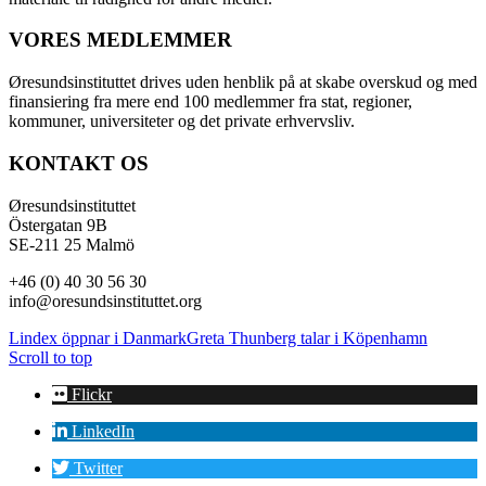
VORES MEDLEMMER
Øresundsinstituttet drives uden henblik på at skabe overskud og med
finansiering fra mere end 100 medlemmer fra stat, regioner,
kommuner, universiteter og det private erhvervsliv.
KONTAKT OS
Øresundsinstituttet
Östergatan 9B
SE-211 25 Malmö
+46 (0) 40 30 56 30
info@oresundsinstituttet.org
Lindex öppnar i Danmark
Greta Thunberg talar i Köpenhamn
Scroll to top
Flickr
LinkedIn
Twitter