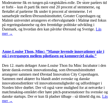
Moderaterne fik en tungen-på-vægtskålen-rolle. De store partiers tid
er forbi – kun ét parti fik mere end 20 procent af stemmerne, og
flertallet af partierne fik under ti procent af stemmerne. I et
samarbejde mellem Øresundsinstituttet, Greater Copenhagen og
Malmö universitet arrangeres et eftervalgsmøde i Malmø med fokus
på regeringsdannelse og den fremtidige politiske udvikling i
Danmark, og hvordan den kan påvirke Øresund og Sverige.
Läs
mer →
Anne-Louise Thon, Minc: ”Mange lovende innovationer går i
stå i overgangen mellem pilotfasen og kommerciel skala.”
Den 12. marts deltager Anne-Louise Thon fra Minc Incubator i den
første dansk-svensk innovationsdag, som Øresundsinstituttet
arrangerer sammen med Ørestad Innovation City Copenhagen.
Sammen med aktører fra blandt andet svenske og danske
innovationsdistrikter vil innovationsmuligheder og udfordringer i
Norden blive drøftet. Der vil også være mulighed for at netværke i
matchmaking-området eller høre pitch-præsentationer fra svenske og
danske startups. Der er kun få pladser tilbage - så tilmeld dig nu.
Läs
mer →