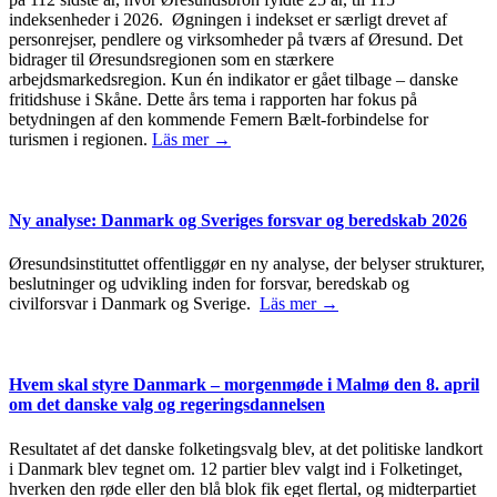
indeksenheder i 2026. Øgningen i indekset er særligt drevet af
personrejser, pendlere og virksomheder på tværs af Øresund. Det
bidrager til Øresundsregionen som en stærkere
arbejdsmarkedsregion. Kun én indikator er gået tilbage – danske
fritidshuse i Skåne. Dette års tema i rapporten har fokus på
betydningen af den kommende Femern Bælt-forbindelse for
turismen i regionen.
Läs mer →
Ny analyse: Danmark og Sveriges forsvar og beredskab 2026
Øresundsinstituttet offentliggør en ny analyse, der belyser strukturer,
beslutninger og udvikling inden for forsvar, beredskab og
civilforsvar i Danmark og Sverige.
Läs mer →
Hvem skal styre Danmark – morgenmøde i Malmø den 8. april
om det danske valg og regeringsdannelsen
Resultatet af det danske folketingsvalg blev, at det politiske landkort
i Danmark blev tegnet om. 12 partier blev valgt ind i Folketinget,
hverken den røde eller den blå blok fik eget flertal, og midterpartiet