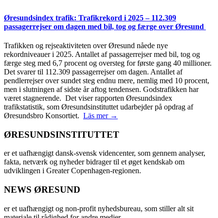
Øresundsindex trafik: Trafikrekord i 2025 – 112.309
passagerrejser om dagen med bil, tog og færge over Øresund
Trafikken og rejseaktiviteten over Øresund nåede nye
rekordniveauer i 2025. Antallet af passagerrejser med bil, tog og
færge steg med 6,7 procent og oversteg for første gang 40 millioner.
Det svarer til 112.309 passagerrejser om dagen. Antallet af
pendlerrejser over sundet steg endnu mere, nemlig med 10 procent,
men i slutningen af sidste år aftog tendensen. Godstrafikken har
været stagnerende. Det viser rapporten Øresundsindex
trafikstatistik, som Øresundsinstituttet udarbejder på opdrag af
Øresundsbro Konsortiet.
Läs mer →
ØRESUNDSINSTITUTTET
er et uafhængigt dansk-svensk videncenter, som gennem analyser,
fakta, netværk og nyheder bidrager til et øget kendskab om
udviklingen i Greater Copenhagen-regionen.
NEWS ØRESUND
er et uafhængigt og non-profit nyhedsbureau, som stiller alt sit
materiale til rådighed for andre medier.