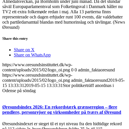
Almedalsveckan, på Bornholm under juni månad. Då det stundar
såväl Europaparlamentsval som Folketingsval i Danmark håller nu
TV2 ett extra folkemøde redan i maj. Alla 13 partierna finns
representerade och dagen erbjuder runt 100 events, där valdebatter
och partiledarsamtal blandas med humorinslag och tävlingar. (News
Øresund)
Share this entry
Share on X
Share on WhatsApp
https://www.oresundsinstituttet.dk/wp-
content/uploads/2015/02/logo_oi.png
0
0
admin_faktaoresund
https://www.oresundsinstituttet.dk/wp-
content/uploads/2015/02/logo_oi.png
admin_faktaoresund
2019-05-
15 13:33:31
2019-05-15 13:33:31
Stor politikerträff anordnas i
Odense på söndag
Øresundsindex 2026: En rekordstærk grænseregion – flere
pendlere, personrejser og virksomheder på tværs af Øresund
Øresundsindexet er steget til et nyt niveau fra den hidtidige rekord
på 112 sidste år, hvor Øresundsbron fyldte 25 år, til 115