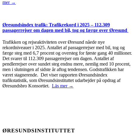
mer →
Øresundsindex trafik: Trafikrekord i 2025 – 112.309
passagerrejser om dagen med bil, tog og færge over Øresund
Trafikken og rejseaktiviteten over Øresund nåede nye
rekordniveauer i 2025. Antallet af passagerrejser med bil, tog og
færge steg med 6,7 procent og oversteg for første gang 40 millioner.
Det svarer til 112.309 passagerrejser om dagen. Antallet af
pendlerrejser over sundet steg endnu mere, nemlig med 10 procent,
men i slutningen af sidste år aftog tendensen. Godstrafikken har
været stagnerende. Det viser rapporten Øresundsindex
trafikstatistik, som Øresundsinstituttet udarbejder på opdrag af
Øresundsbro Konsortiet.
Läs mer →
ØRESUNDSINSTITUTTET