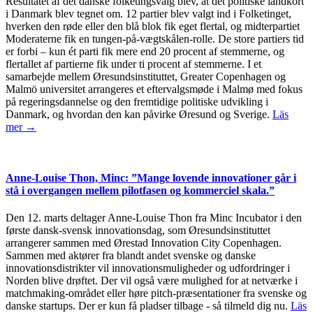
Resultatet af det danske folketingsvalg blev, at det politiske landkort
i Danmark blev tegnet om. 12 partier blev valgt ind i Folketinget,
hverken den røde eller den blå blok fik eget flertal, og midterpartiet
Moderaterne fik en tungen-på-vægtskålen-rolle. De store partiers tid
er forbi – kun ét parti fik mere end 20 procent af stemmerne, og
flertallet af partierne fik under ti procent af stemmerne. I et
samarbejde mellem Øresundsinstituttet, Greater Copenhagen og
Malmö universitet arrangeres et eftervalgsmøde i Malmø med fokus
på regeringsdannelse og den fremtidige politiske udvikling i
Danmark, og hvordan den kan påvirke Øresund og Sverige.
Läs
mer →
Anne-Louise Thon, Minc: ”Mange lovende innovationer går i
stå i overgangen mellem pilotfasen og kommerciel skala.”
Den 12. marts deltager Anne-Louise Thon fra Minc Incubator i den
første dansk-svensk innovationsdag, som Øresundsinstituttet
arrangerer sammen med Ørestad Innovation City Copenhagen.
Sammen med aktører fra blandt andet svenske og danske
innovationsdistrikter vil innovationsmuligheder og udfordringer i
Norden blive drøftet. Der vil også være mulighed for at netværke i
matchmaking-området eller høre pitch-præsentationer fra svenske og
danske startups. Der er kun få pladser tilbage - så tilmeld dig nu.
Läs