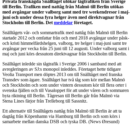
Privata franskägda Snälltåget utökar tågtrafiken från Sverige
till Berlin. Trafiken med nattåg från Malmö till Berlin utökas
med avgångar under valborg samt med tre weekendresor i maj-
juni och under dessa fyra helger även med direktvagnar från
Stockholm till Berlin. Det
meddelar
företaget.
Snälltågets vår- och sommartrafik med nattåg från Malmö till Berlin
startade 2012 och omfattar från och med 2018 avgångar under påsk-
och kristi himmelfärdshelgen, valborg, tre helger i maj-juni samt tre
avgångar per vecka från 25 juni till 12 augusti. Under valborg samt i
maj och juni körs dessutom direktvagnar från Stockholm till Berlin.
Snälltåget inledde sin tågtrafik i Sverige 2006 i samband med att
avregleringen av SJ:s monopol inleddes. Företaget hette tidigare
Veolia Transport men döptes 2013 om till Snälltåget med franska
Transdev som ägare. Snälltåget har två tåg som kör mellan Malmö
och Stockholm och som under vintern dessutom kör till flera orter i
svenska fjällen och till Vasaloppet för att under våren och sommaren
byta riktning till Berlin. Tågresan till Berlin går från Malmö via
Stena Lines färjor från Trelleborg till Sassnitz.
Ett alternativ till Snälltågets nattåg från Malmö till Berlin är att ta
dagtåg från Köpenhamn via Hamburg till Berlin och som körs i
samarbete mellan danska DSB och tyska DB. (News Øresund)