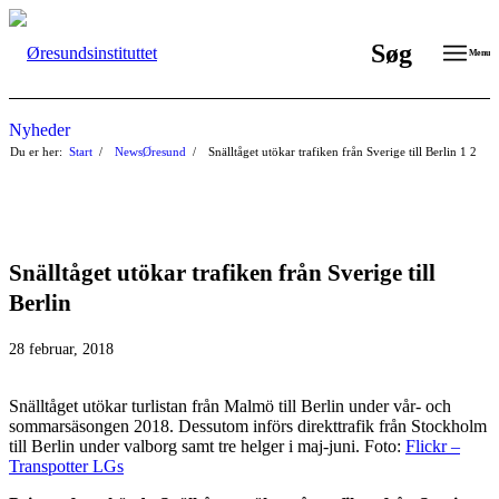
Søg
Menu
Nyheder
Du er her:
Start
/
NewsØresund
/
Snälltåget utökar trafiken från Sverige till Berlin
1
2
Snälltåget utökar trafiken från Sverige till
Berlin
28 februar, 2018
Snälltåget utökar turlistan från Malmö till Berlin under vår- och
sommarsäsongen 2018. Dessutom införs direkttrafik från Stockholm
till Berlin under valborg samt tre helger i maj-juni. Foto:
Flickr –
Transpotter LGs