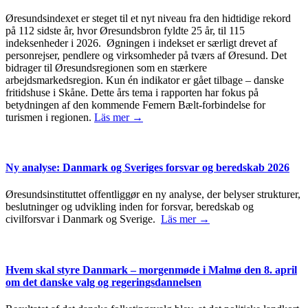
Øresundsindexet er steget til et nyt niveau fra den hidtidige rekord
på 112 sidste år, hvor Øresundsbron fyldte 25 år, til 115
indeksenheder i 2026. Øgningen i indekset er særligt drevet af
personrejser, pendlere og virksomheder på tværs af Øresund. Det
bidrager til Øresundsregionen som en stærkere
arbejdsmarkedsregion. Kun én indikator er gået tilbage – danske
fritidshuse i Skåne. Dette års tema i rapporten har fokus på
betydningen af den kommende Femern Bælt-forbindelse for
turismen i regionen.
Läs mer →
Ny analyse: Danmark og Sveriges forsvar og beredskab 2026
Øresundsinstituttet offentliggør en ny analyse, der belyser strukturer,
beslutninger og udvikling inden for forsvar, beredskab og
civilforsvar i Danmark og Sverige.
Läs mer →
Hvem skal styre Danmark – morgenmøde i Malmø den 8. april
om det danske valg og regeringsdannelsen