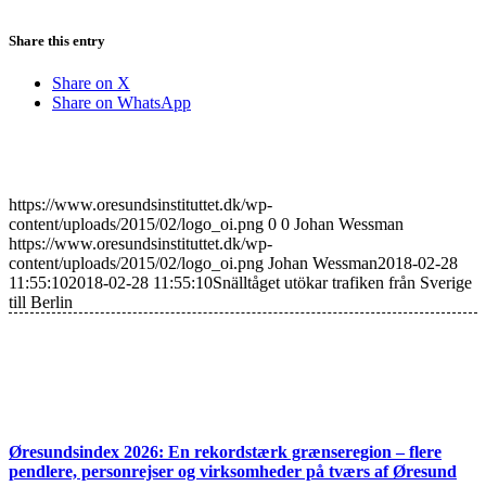
Share this entry
Share on X
Share on WhatsApp
https://www.oresundsinstituttet.dk/wp-
content/uploads/2015/02/logo_oi.png
0
0
Johan Wessman
https://www.oresundsinstituttet.dk/wp-
content/uploads/2015/02/logo_oi.png
Johan Wessman
2018-02-28
11:55:10
2018-02-28 11:55:10
Snälltåget utökar trafiken från Sverige
till Berlin
Øresundsindex 2026: En rekordstærk grænseregion – flere
pendlere, personrejser og virksomheder på tværs af Øresund