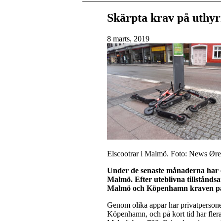
Skärpta krav på uthyr
8 marts, 2019
Elscootrar i Malmö. Foto: News Ør
Under de senaste månaderna har el
Malmö. Efter uteblivna tillstånds
Malmö och Köpenhamn kraven på b
Genom olika appar har privatperson
Köpenhamn, och på kort tid har flera