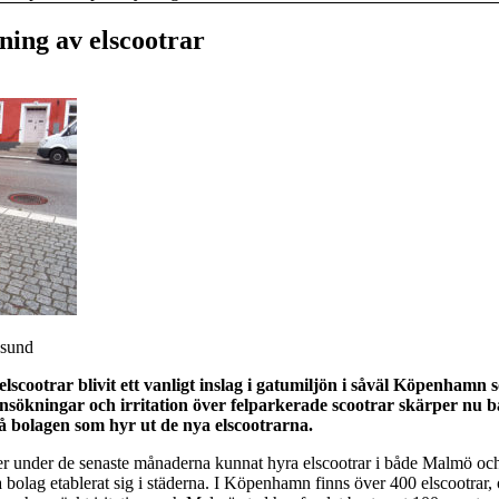
ning av elscootrar
esund
scootrar blivit ett vanligt inslag i gatumiljön i såväl Köpenhamn 
ansökningar och irritation över felparkerade scootrar skärper nu 
olagen som hyr ut de nya elscootrarna.
er under de senaste månaderna kunnat hyra elscootrar i både Malmö oc
 bolag etablerat sig i städerna. I Köpenhamn finns över 400 elscootrar, 