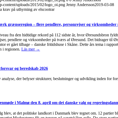
wp-content/uploads/2015/02/logo_oi.png
Jenny Andersson
2019-03-08
a krav på uthyrning av elscootrar
rk grænseregion – flere pendlere, personrejser og virksomheder
niveau fra den hidtidige rekord på 112 sidste år, hvor Øresundsbron fyld
rejser, pendlere og virksomheder på tværs af Øresund. Det bidrager til
tor er gået tilbage – danske fritidshuse i Skåne. Dette års tema i rap
n i regionen.
Läs mer →
 forsvar og beredskab 2026
y analyse, der belyser strukturer, beslutninger og udvikling inden for f
nmøde i Malmø den 8. april om det danske valg og regeringsdann
lg blev, at det politiske landkort i Danmark blev tegnet om. 12 partier b
terpartiet Moderaterne fik en tungen-på-vægtskålen-rolle. De store partier