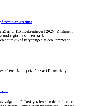
 på tværs af Øresund
te 25 år, til 115 indeksenheder i 2026. Øgningen i
 Øresundsregionen som en stærkere
porten har fokus på betydningen af den kommende
orsvar, beredskab og civilforsvar i Danmark og
elsen
lev valgt ind i Folketinget, hverken den røde eller
s tid er forbi – kun ét parti fik mere end 20 procent