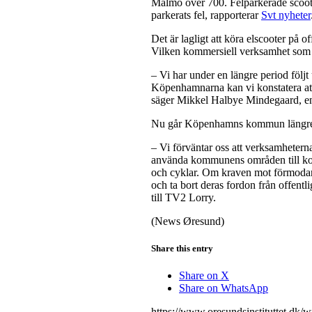
Malmö över 700. Felparkerade scootra
parkerats fel, rapporterar
Svt nyheter
Det är lagligt att köra elscooter på o
Vilken kommersiell verksamhet som 
– Vi har under en längre period följ
Köpenhamnarna kan vi konstatera att d
säger Mikkel Halbye Mindegaard, enh
Nu går Köpenhamns kommun längre och
– Vi förväntar oss att verksamheterna
använda kommunens områden till komm
och cyklar. Om kraven mot förmodan i
och ta bort deras fordon från offent
till TV2 Lorry.
(News Øresund)
Share this entry
Share on X
Share on WhatsApp
https://www.oresundsinstituttet.dk/