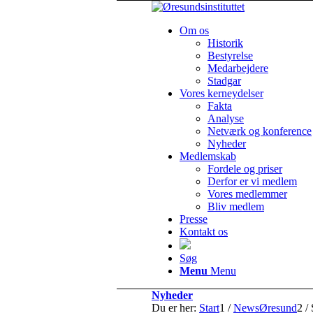
Om os
Historik
Bestyrelse
Medarbejdere
Stadgar
Vores kerneydelser
Fakta
Analyse
Netværk og konference
Nyheder
Medlemskab
Fordele og priser
Derfor er vi medlem
Vores medlemmer
Bliv medlem
Presse
Kontakt os
Søg
Menu
Menu
Nyheder
Du er her:
Start
1
/
NewsØresund
2
/