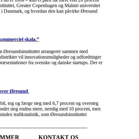
instituttet, Greater Copenhagen og Malmö universitet
ng i Danmark, og hvordan den kan påvirke Øresund
kommerciel skala.”
m Øresundsinstituttet arrangerer sammen med
strikter vil innovationsmuligheder og udfordringer
præsentationer fra svenske og danske startups. Der er
e over Øresund
bil, tog og færge steg med 6,7 procent og oversteg
r sundet steg endnu mere, nemlig med 10 procent, men
ndex trafikstatistik, som Øresundsinstituttet
EMMER
KONTAKT OS