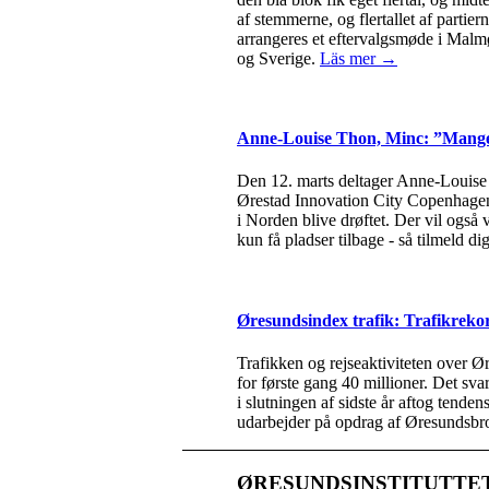
af stemmerne, og flertallet af parti
arrangeres et eftervalgsmøde i Malm
og Sverige.
Läs mer →
Anne-Louise Thon, Minc: ”Mange l
Den 12. marts deltager Anne-Louise 
Ørestad Innovation City Copenhagen.
i Norden blive drøftet. Der vil også
kun få pladser tilbage - så tilmeld di
Øresundsindex trafik: Trafikreko
Trafikken og rejseaktiviteten over Ø
for første gang 40 millioner. Det sv
i slutningen af sidste år aftog tende
udarbejder på opdrag af Øresundsbr
ØRESUNDSINSTITUTTE