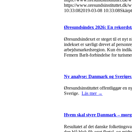
https://www.oresundsinstituttet.dk/
10:33:08
2019-03-08 10:33:08
Skärpt
Øresundsindex 2026: En rekordstæ
Øresundsindexet er steget til et nyt 
indekset er særligt drevet af person
arbejdsmarkedsregion. Kun én indika
Femern Bælt-forbindelse for turisme
Ny analyse: Danmark og Sveriges
Øresundsinstituttet offentliggør en n
Sverige.
Läs mer →
Hvem skal styre Danmark – morge
Resultatet af det danske folketingsva
den blå blok fik eget flertal, og mid