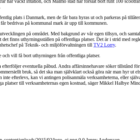
r har väckt iritation, och Malmö stad har forslat bort runt 100 scootra
.
ffentlig plats i Danmark, men de får bara hyras ut och parkeras på tillåten
får bedrivas på kommunal mark är upp till kommunen.
t utvecklingen på området. Med bakgrund av vår egen tillsyn, och samta
et finns uthyrningsställen på offentliga platser. Det är i strid med regl
etschef på Teknik- och miljöförvaltningen till
TV2 Lorry
.
 vill få bort uthyrningen från offentliga platser.
 efterföljer eventuella påbud. Andra affärsinnehavare söker tillstånd för 
ersiellt bruk, så det ska man självklart också göra när man hyr ut el
nte efterlevs, kan vi antingen polisanmäla verksamheterna, eller själv
liga platser till verksamheternas egen kostnad, säger Mikkel Halbye Mi
wp-content/uploads/2015/02/logo_oi.png
0
0
Jenny Andersson