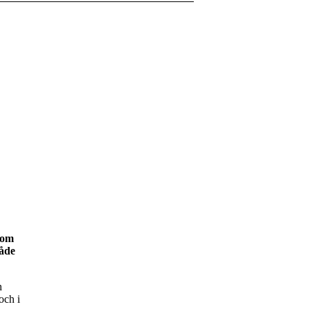
som
både
h
och i