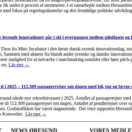
erne fik under ti procent af stemmerne. I et samarbejde mellem Øresunds
ø med fokus på regeringsdannelse og den fremtidige politiske udvikli
ovende innovationer går i stå i overgangen mellem pilotfasen og 
Thon fra Minc Incubator i den første dansk-svensk innovationsdag, so
 Sammen med aktører fra blandt andet svenske og danske innovationsdi
 være mulighed for at netværke i matchmaking-området eller høre pitch-
g nu.
Läs mer →
rd i 2025 – 112.309 passagerrejser om dagen med bil, tog og færg
resund nåede nye rekordniveauer i 2025. Antallet af passagerrejser med 
arer til 112.309 passagerrejser om dagen. Antallet af pendlerrejser ove
nsen. Godstrafikken har været stagnerende. Det viser rapporten Øresundsi
o Konsortiet.
Läs mer →
T
NEWS ØRESUND
VORES MEDL