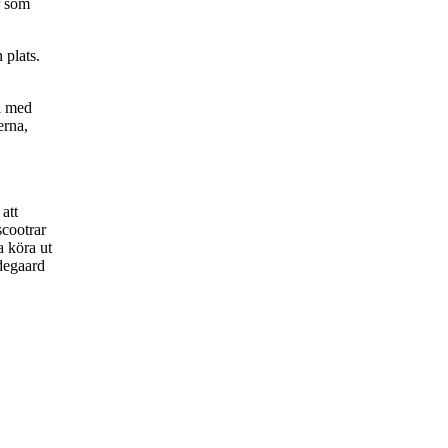
r som
 plats.
l med
erna,
att
scootrar
a köra ut
ndegaard