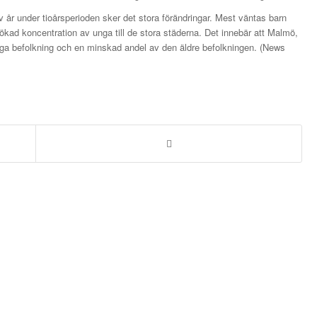
år under tioårsperioden sker det stora förändringar. Mest väntas barn
kad koncentration av unga till de stora städerna. Det innebär att Malmö,
ga befolkning och en minskad andel av den äldre befolkningen. (News