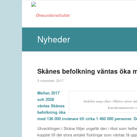
Nyheder
Skånes befolkning väntas öka m
3 november, 2017
Mellan 2017
och 2026
Andelen unga ökar i Skånes större städe
väntas Skånes
kranskommunerna vi
befolkning öka
med 136 000 invånare till cirka 1 460 000 personer.
Utvecklingen i Skåne följer ungefär den i riket som helh
kopplat till det stora antalet flyktingar som väntas få u