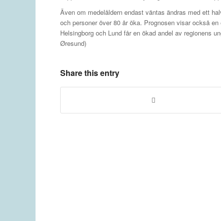
Även om medelåldern endast väntas ändras med ett halv 
och personer över 80 år öka. Prognosen visar också en ö
Helsingborg och Lund får en ökad andel av regionens un
Øresund)
Share this entry