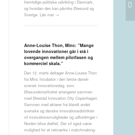
Tr
fremtidige politiske udvikling i Danmark,
ak
og hvordan den kan påvirke Øresund og
Sverige.
Läs mer →
Anne-Louise Thon, Minc: ”Mange
lovende innovationer går i stå i
overgangen mellem pilotfasen og
kommerciel skala.”
Den 12. marts deltager Anne-Louise Thon
fra Minc Incubator i den første dansk-
svensk innovationsdag, som
Øresundsinstituttet arrangerer sammen
med Ørestad Innovation City Copenhagen.
Sammen med aktører fra blandt andet
svenske og danske innovationsdistrikter
vil innovationsmuligheder og udfordringer i
Norden blive drøftet. Der vil også være
mulighed for at netværke i matchmaking-