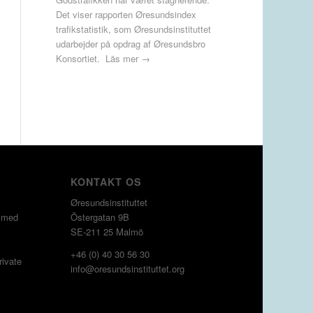
Det viser rapporten Øresundsindex
trafikstatistik, som Øresundsinstituttet
udarbejder på opdrag af Øresundsbro
Konsortiet.
Läs mer →
KONTAKT OS
Øresundsinstituttet
g med
Östergatan 9B
SE-211 25 Malmö
+46 (0) 40 30 56 30
rivate
info@oresundsinstituttet.org