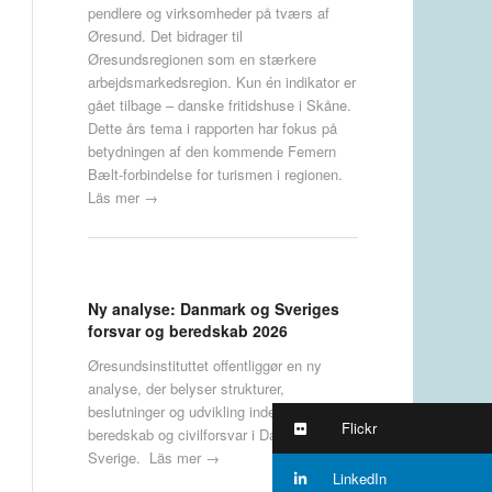
pendlere og virksomheder på tværs af
Øresund. Det bidrager til
Øresundsregionen som en stærkere
arbejdsmarkedsregion. Kun én indikator er
gået tilbage – danske fritidshuse i Skåne.
Dette års tema i rapporten har fokus på
betydningen af den kommende Femern
Bælt-forbindelse for turismen i regionen.
Läs mer →
Ny analyse: Danmark og Sveriges
forsvar og beredskab 2026
Øresundsinstituttet offentliggør en ny
analyse, der belyser strukturer,
beslutninger og udvikling inden for forsvar,
Flickr
beredskab og civilforsvar i Danmark og
Sverige.
Läs mer →
LinkedIn