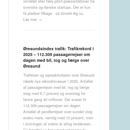
området eller høre pitch-præsentationer fra
svenske og danske startups. Der er kun
få pladser tilbage - så tilmeld dig nu.
Läs mer →
Øresundsindex trafik: Trafikrekord i
2025 – 112.309 passagerrejser om
dagen med bil, tog og færge over
Øresund
Trafikken og rejseaktiviteten over Øresund
nåede nye rekordniveauer i 2025. Antallet
af passagerrejser med bil, tog og færge
steg med 6,7 procent og oversteg for
første gang 40 millioner. Det svarer til
112.309 passagerrejser om dagen.
Antallet af pendlerrejser over sundet steg
endnu mere, nemlig med 10 procent, men
i slutningen af sidste år aftog tendensen.
Godstrafikken har været stagnerende.