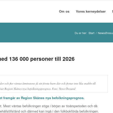
Om os
Vores kerneydelser
Du er her:
Start
/
NewsØresu
ed 136 000 personer till 2026
r och fler väntas åtminstone få sitt första barn där och flyttar inte lika snabbt till
sar Region Skånes nya befolkningsprognos. Foto: News Öresund
 Det framgår av Region Skånes nya
befolkningsprognos
.
et. Mest väntas befolkningen stiga i början av tioårsperioden och då
ppehållstillstånd och därmed kan ingå i den folkbokförda befolkningen.