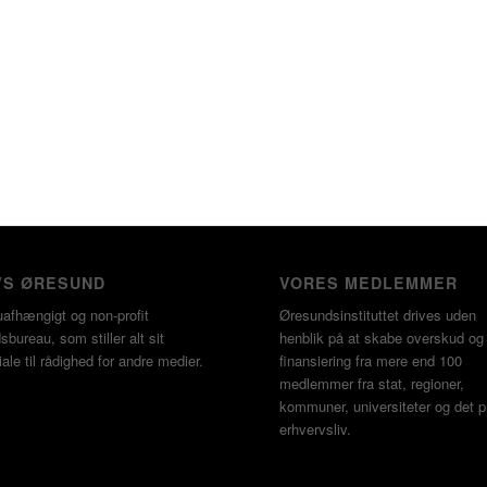
S ØRESUND
VORES MEDLEMMER
uafhængigt og non-profit
Øresundsinstituttet drives uden
bureau, som stiller alt sit
henblik på at skabe overskud o
ale til rådighed for andre medier.
finansiering fra mere end 100
medlemmer fra stat, regioner,
kommuner, universiteter og det p
erhvervsliv.