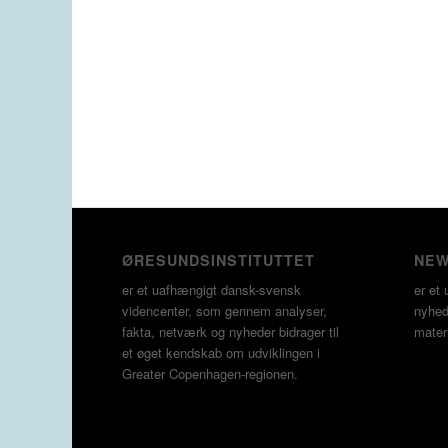
ØRESUNDSINSTITUTTET
NEW
er et uafhængigt dansk-svensk
er et 
videncenter, som gennem analyser,
nyheds
fakta, netværk og nyheder bidrager til
materi
et øget kendskab om udviklingen i
Greater Copenhagen-regionen.