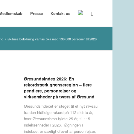
Medlemskab
Presse
Kontakt os
nd
/
Skånes befolkning väntas öka med 136 000 personer till 2026
Øresundsindex 2026: En
rekordstærk grænseregion – flere
pendlere, personrejser og
virksomheder på tværs af Øresund
Øresundsindexet er steget til et nyt niveau
fra den hidtidige rekord på 112 sidste år,
hvor Øresundsbron fyldte 25 år, til 115
indeksenheder i 2026. Øgningen i
indekset er særligt drevet af personrejser,