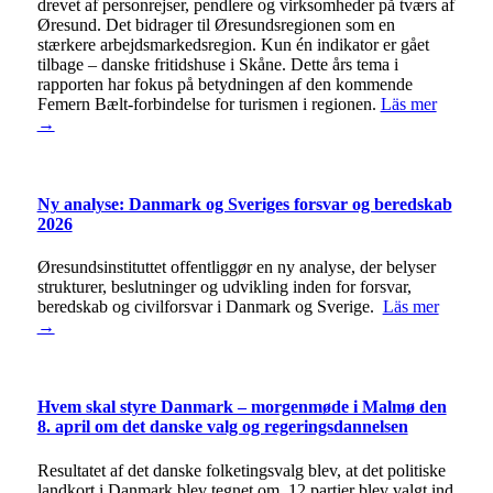
drevet af personrejser, pendlere og virksomheder på tværs af
Øresund. Det bidrager til Øresundsregionen som en
stærkere arbejdsmarkedsregion. Kun én indikator er gået
tilbage – danske fritidshuse i Skåne. Dette års tema i
rapporten har fokus på betydningen af den kommende
Femern Bælt-forbindelse for turismen i regionen.
Läs mer
→
Ny analyse: Danmark og Sveriges forsvar og beredskab
2026
Øresundsinstituttet offentliggør en ny analyse, der belyser
strukturer, beslutninger og udvikling inden for forsvar,
beredskab og civilforsvar i Danmark og Sverige.
Läs mer
→
Hvem skal styre Danmark – morgenmøde i Malmø den
8. april om det danske valg og regeringsdannelsen
Resultatet af det danske folketingsvalg blev, at det politiske
landkort i Danmark blev tegnet om. 12 partier blev valgt ind