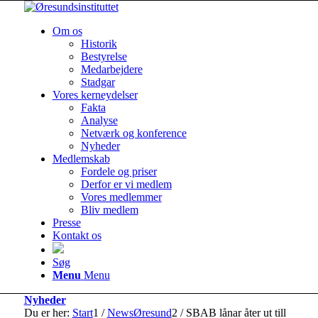
Om os
Historik
Bestyrelse
Medarbejdere
Stadgar
Vores kerneydelser
Fakta
Analyse
Netværk og konference
Nyheder
Medlemskab
Fordele og priser
Derfor er vi medlem
Vores medlemmer
Bliv medlem
Presse
Kontakt os
Søg
Menu
Menu
Nyheder
Du er her:
Start
1
/
NewsØresund
2
/
SBAB lånar åter ut till