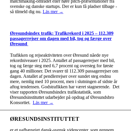
matchmaking-området eller høre pitch-præsentationer fra
svenske og danske startups. Der er kun få pladser tilbage -
så tilmeld dig nu.
Läs mer →
Øresundsindex trafik: Trafikrekord i 2025 – 112.309
passagerrejser om dagen med bil, tog og færge over
Øresund
Trafikken og rejseaktiviteten over Øresund nåede nye
rekordniveauer i 2025. Antallet af passagerrejser med bil,
tog og færge steg med 6,7 procent og oversteg for første
gang 40 millioner. Det svarer til 112.309 passagerrejser om
dagen. Antallet af pendlerrejser over sundet steg endnu
mere, nemlig med 10 procent, men i slutningen af sidste år
aftog tendensen. Godstrafikken har været stagnerende. Det
viser rapporten Øresundsindex trafikstatistik, som
Øresundsinstituttet udarbejder på opdrag af Øresundsbro
Konsortiet.
Läs mer →
ØRESUNDSINSTITUTTET
er et uafhængigt dansk-svensk videncenter, som gennem