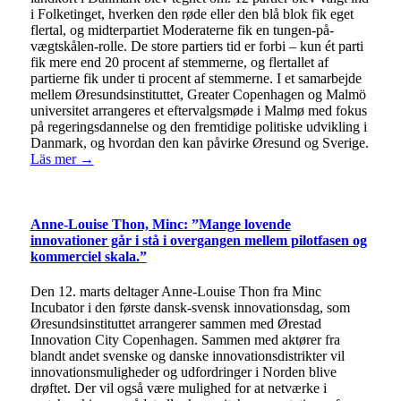
i Folketinget, hverken den røde eller den blå blok fik eget
flertal, og midterpartiet Moderaterne fik en tungen-på-
vægtskålen-rolle. De store partiers tid er forbi – kun ét parti
fik mere end 20 procent af stemmerne, og flertallet af
partierne fik under ti procent af stemmerne. I et samarbejde
mellem Øresundsinstituttet, Greater Copenhagen og Malmö
universitet arrangeres et eftervalgsmøde i Malmø med fokus
på regeringsdannelse og den fremtidige politiske udvikling i
Danmark, og hvordan den kan påvirke Øresund og Sverige.
Läs mer →
Anne-Louise Thon, Minc: ”Mange lovende
innovationer går i stå i overgangen mellem pilotfasen og
kommerciel skala.”
Den 12. marts deltager Anne-Louise Thon fra Minc
Incubator i den første dansk-svensk innovationsdag, som
Øresundsinstituttet arrangerer sammen med Ørestad
Innovation City Copenhagen. Sammen med aktører fra
blandt andet svenske og danske innovationsdistrikter vil
innovationsmuligheder og udfordringer i Norden blive
drøftet. Der vil også være mulighed for at netværke i