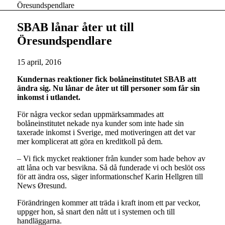
Öresundspendlare
SBAB lånar åter ut till
Öresundspendlare
15 april, 2016
Kundernas reaktioner fick bolåneinstitutet SBAB att
ändra sig. Nu lånar de åter ut till personer som får sin
inkomst i utlandet.
För några veckor sedan uppmärksammades att
bolåneinstitutet nekade nya kunder som inte hade sin
taxerade inkomst i Sverige, med motiveringen att det var
mer komplicerat att göra en kreditkoll på dem.
– Vi fick mycket reaktioner från kunder som hade behov av
att låna och var besvikna. Så då funderade vi och beslöt oss
för att ändra oss, säger informationschef Karin Hellgren till
News Øresund.
Förändringen kommer att träda i kraft inom ett par veckor,
uppger hon, så snart den nått ut i systemen och till
handläggarna.