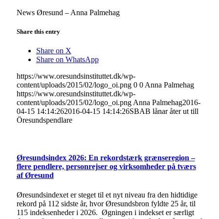
News Øresund – Anna Palmehag
Share this entry
Share on X
Share on WhatsApp
https://www.oresundsinstituttet.dk/wp-
content/uploads/2015/02/logo_oi.png
0
0
Anna Palmehag
https://www.oresundsinstituttet.dk/wp-
content/uploads/2015/02/logo_oi.png
Anna Palmehag
2016-
04-15 14:14:26
2016-04-15 14:14:26
SBAB lånar åter ut till
Öresundspendlare
Øresundsindex 2026: En rekordstærk grænseregion –
flere pendlere, personrejser og virksomheder på tværs
af Øresund
Øresundsindexet er steget til et nyt niveau fra den hidtidige
rekord på 112 sidste år, hvor Øresundsbron fyldte 25 år, til
115 indeksenheder i 2026. Øgningen i indekset er særligt