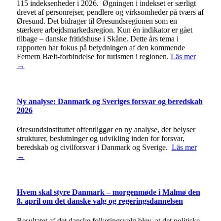
115 indeksenheder i 2026. Øgningen i indekset er særligt
drevet af personrejser, pendlere og virksomheder på tværs af
Øresund. Det bidrager til Øresundsregionen som en
stærkere arbejdsmarkedsregion. Kun én indikator er gået
tilbage – danske fritidshuse i Skåne. Dette års tema i
rapporten har fokus på betydningen af den kommende
Femern Bælt-forbindelse for turismen i regionen.
Läs mer
→
Ny analyse: Danmark og Sveriges forsvar og beredskab
2026
Øresundsinstituttet offentliggør en ny analyse, der belyser
strukturer, beslutninger og udvikling inden for forsvar,
beredskab og civilforsvar i Danmark og Sverige.
Läs mer
→
Hvem skal styre Danmark – morgenmøde i Malmø den
8. april om det danske valg og regeringsdannelsen
Resultatet af det danske folketingsvalg blev, at det politiske