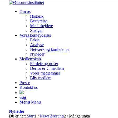
Om os
Historik
Bestyrelse
Medarbejdere
Stadgar
Vores kerneydelser
Fakta
Analyse
Netværk og konference
Nyheder
Medlemskab
Fordele og priser
Derfor er vi medlem
Vores medlemmer
Bliv medlem
Presse
Kontakt os
Søg
Menu
Menu
Nyheder
Du er her:
Start
1
/
NewsØresund
2
/
Många unga