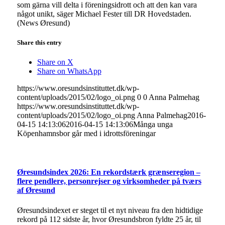
som gärna vill delta i föreningsidrott och att den kan vara
något unikt, säger Michael Fester till DR Hovedstaden.
(News Øresund)
Share this entry
Share on X
Share on WhatsApp
https://www.oresundsinstituttet.dk/wp-
content/uploads/2015/02/logo_oi.png
0
0
Anna Palmehag
https://www.oresundsinstituttet.dk/wp-
content/uploads/2015/02/logo_oi.png
Anna Palmehag
2016-
04-15 14:13:06
2016-04-15 14:13:06
Många unga
Köpenhamnsbor går med i idrottsföreningar
Øresundsindex 2026: En rekordstærk grænseregion –
flere pendlere, personrejser og virksomheder på tværs
af Øresund
Øresundsindexet er steget til et nyt niveau fra den hidtidige
rekord på 112 sidste år, hvor Øresundsbron fyldte 25 år, til