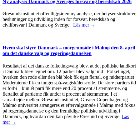
Ny analyse: Danmark og Sveriges forsvar og beredskab 2026
Øresundsinstituttet offentliggør en ny analyse, der belyser strukturer,
beslutninger og udvikling inden for forsvar, beredskab og
civilforsvar i Danmark og Sverige.
Läs mer →
Hvem skal styre Danmark – morgenmøde i Malmø den 8. april
om det danske valg og regeringsdannelsen
Resultatet af det danske folketingsvalg blev, at det politiske landkort
i Danmark blev tegnet om. 12 partier blev valgt ind i Folketinget,
hverken den røde eller den blå blok fik eget flertal, og midterpartiet
Moderaterne fik en tungen-på-vægtskålen-rolle. De store partiers tid
er forbi – kun ét parti fik mere end 20 procent af stemmerne, og
flertallet af partierne fik under ti procent af stemmerne. I et
samarbejde mellem Øresundsinstituttet, Greater Copenhagen og
Malmö universitet arrangeres et eftervalgsmøde i Malmø med fokus
på regeringsdannelse og den fremtidige politiske udvikling i
Danmark, og hvordan den kan påvirke Øresund og Sverige.
Läs
mer →