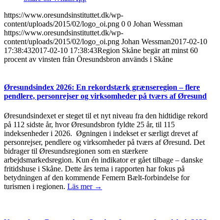
https://www.oresundsinstituttet.dk/wp-
content/uploads/2015/02/logo_oi.png
0
0
Johan Wessman
https://www.oresundsinstituttet.dk/wp-
content/uploads/2015/02/logo_oi.png
Johan Wessman
2017-02-10
17:38:43
2017-02-10 17:38:43
Region Skåne begär att minst 60
procent av vinsten från Öresundsbron används i Skåne
Øresundsindex 2026: En rekordstærk grænseregion – flere
pendlere, personrejser og virksomheder på tværs af Øresund
Øresundsindexet er steget til et nyt niveau fra den hidtidige rekord
på 112 sidste år, hvor Øresundsbron fyldte 25 år, til 115
indeksenheder i 2026. Øgningen i indekset er særligt drevet af
personrejser, pendlere og virksomheder på tværs af Øresund. Det
bidrager til Øresundsregionen som en stærkere
arbejdsmarkedsregion. Kun én indikator er gået tilbage – danske
fritidshuse i Skåne. Dette års tema i rapporten har fokus på
betydningen af den kommende Femern Bælt-forbindelse for
turismen i regionen.
Läs mer →