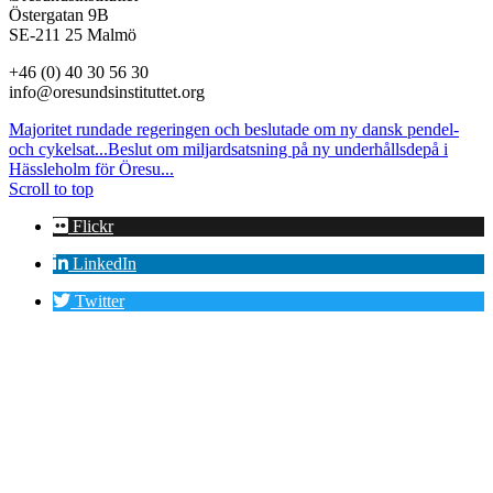
Östergatan 9B
SE-211 25 Malmö
+46 (0) 40 30 56 30
info@oresundsinstituttet.org
Majoritet rundade regeringen och beslutade om ny dansk pendel-
och cykelsat...
Beslut om miljardsatsning på ny underhållsdepå i
Hässleholm för Öresu...
Scroll to top
Flickr
LinkedIn
Twitter