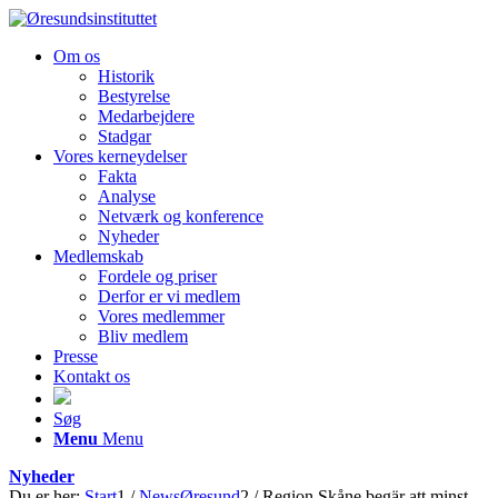
Om os
Historik
Bestyrelse
Medarbejdere
Stadgar
Vores kerneydelser
Fakta
Analyse
Netværk og konference
Nyheder
Medlemskab
Fordele og priser
Derfor er vi medlem
Vores medlemmer
Bliv medlem
Presse
Kontakt os
Søg
Menu
Menu
Nyheder
Du er her:
Start
1
/
NewsØresund
2
/
Region Skåne begär att minst