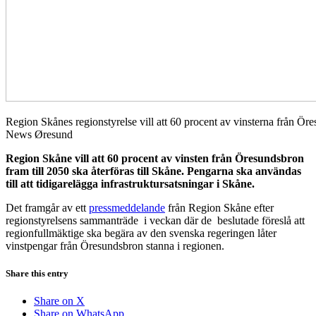
Region Skånes regionstyrelse vill att 60 procent av vinsterna från Ör
News Øresund
Region Skåne vill att 60 procent av vinsten från Öresundsbron
fram till 2050 ska återföras till Skåne. Pengarna ska användas
till att tidigarelägga infrastruktursatsningar i Skåne.
Det framgår av ett
pressmeddelande
från Region Skåne efter
regionstyrelsens sammanträde i veckan där de beslutade föreslå att
regionfullmäktige ska begära av den svenska regeringen låter
vinstpengar från Öresundsbron stanna i regionen.
Share this entry
Share on X
Share on WhatsApp