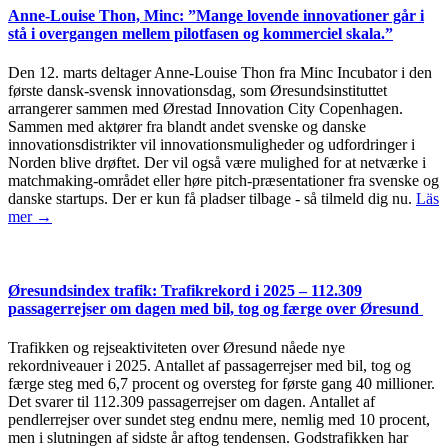
Anne-Louise Thon, Minc: ”Mange lovende innovationer går i
stå i overgangen mellem pilotfasen og kommerciel skala.”
Den 12. marts deltager Anne-Louise Thon fra Minc Incubator i den
første dansk-svensk innovationsdag, som Øresundsinstituttet
arrangerer sammen med Ørestad Innovation City Copenhagen.
Sammen med aktører fra blandt andet svenske og danske
innovationsdistrikter vil innovationsmuligheder og udfordringer i
Norden blive drøftet. Der vil også være mulighed for at netværke i
matchmaking-området eller høre pitch-præsentationer fra svenske og
danske startups. Der er kun få pladser tilbage - så tilmeld dig nu.
Läs
mer →
Øresundsindex trafik: Trafikrekord i 2025 – 112.309
passagerrejser om dagen med bil, tog og færge over Øresund
Trafikken og rejseaktiviteten over Øresund nåede nye
rekordniveauer i 2025. Antallet af passagerrejser med bil, tog og
færge steg med 6,7 procent og oversteg for første gang 40 millioner.
Det svarer til 112.309 passagerrejser om dagen. Antallet af
pendlerrejser over sundet steg endnu mere, nemlig med 10 procent,
men i slutningen af sidste år aftog tendensen. Godstrafikken har