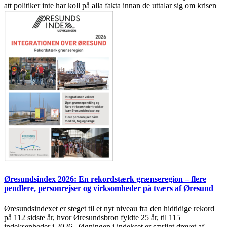
att politiker inte har koll på alla fakta innan de uttalar sig om krisen
Øresundsindex 2026: En rekordstærk grænseregion – flere
pendlere, personrejser og virksomheder på tværs af Øresund
Øresundsindexet er steget til et nyt niveau fra den hidtidige rekord
på 112 sidste år, hvor Øresundsbron fyldte 25 år, til 115
indeksenheder i 2026. Øgningen i indekset er særligt drevet af