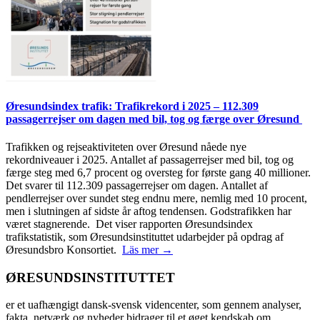
Øresundsindex trafik: Trafikrekord i 2025 – 112.309
passagerrejser om dagen med bil, tog og færge over Øresund
Trafikken og rejseaktiviteten over Øresund nåede nye
rekordniveauer i 2025. Antallet af passagerrejser med bil, tog og
færge steg med 6,7 procent og oversteg for første gang 40 millioner.
Det svarer til 112.309 passagerrejser om dagen. Antallet af
pendlerrejser over sundet steg endnu mere, nemlig med 10 procent,
men i slutningen af sidste år aftog tendensen. Godstrafikken har
været stagnerende. Det viser rapporten Øresundsindex
trafikstatistik, som Øresundsinstituttet udarbejder på opdrag af
Øresundsbro Konsortiet.
Läs mer →
ØRESUNDSINSTITUTTET
er et uafhængigt dansk-svensk videncenter, som gennem analyser,
fakta, netværk og nyheder bidrager til et øget kendskab om