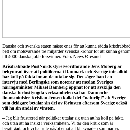
Danska och svenska staten måste enas för att kunna rädda krisdrab
bett om motsvarande tre miljarder svenska kronor för att kunna geno
till 4000 danska jobb försvinner. Foto: News Øresund
Krisdrabbade PostNords styrelseordförande Jens Moberg är
bekymrad över att politikerna i Danmark och Sverige inte alltid
har koll på fakta innan de uttalar sig. Det säger han i en
intervju med Berlingske som noterar att medan Sveriges
näringsminister Mikael Damberg öppnat för att avskilja den
danska förlusttyngda verksamheten så har Danmarks
finansminister Kristian Jensen kallat det ”naturligt” att Sverige
som delägare betalar sin del av förlusten eftersom Sverige också
vill ha sin andel av vinsten.
– Jag blir frustrerad när politiker uttalar sig utan att ha koll på fakta
och utan att ha insikt i verksamheten. Vi tar den kritik som är
berättigad, och vi har inte något emot att bli synade i sömmarna.