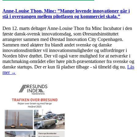
Anne-Louise Thon, Minc: ”Mange lovende innovationer går i
stå i overgangen mellem pilotfasen og kommerciel skala.”
Den 12. marts deltager Anne-Louise Thon fra Minc Incubator i den
første dansk-svensk innovationsdag, som Øresundsinstituttet
arrangerer sammen med Ørestad Innovation City Copenhagen.
Sammen med aktører fra blandt andet svenske og danske
innovationsdistrikter vil innovationsmuligheder og udfordringer i
Norden blive drøftet. Der vil også være mulighed for at netværke i
matchmaking-området eller høre pitch-præsentationer fra svenske og
danske startups. Der er kun få pladser tilbage - så tilmeld dig nu.
Läs
mer →