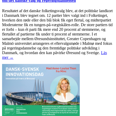
om det danske valg og regeringsdannelsen
Resultatet af det danske folketingsvalg blev, at det politiske landkort
i Danmark blev tegnet om. 12 partier blev valgt ind i Folketinget,
hverken den røde eller den blå blok fik eget flertal, og midterpartiet
Moderaterne fik en tungen-på-vægtskålen-rolle. De store partiers tid
er forbi – kun ét parti fik mere end 20 procent af stemmerne, og
flertallet af partierne fik under ti procent af stemmerne. I et
samarbejde mellem Øresundsinstituttet, Greater Copenhagen og
Malmö universitet arrangeres et eftervalgsmøde i Malmø med fokus
på regeringsdannelse og den fremtidige politiske udvikling i
Danmark, og hvordan den kan påvirke Øresund og Sverige.
Läs
mer →