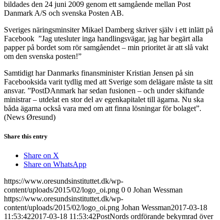
bildades den 24 juni 2009 genom ett samgående mellan Post
Danmark A/S och svenska Posten AB.
Sveriges näringsminsiter Mikael Damberg skriver själv i ett inlätt på
Facebook ”Jag utesluter inga handlingsvägar, jag har begärt alla
papper på bordet som rör samgåendet – min prioritet är att slå vakt
om den svenska posten!”
Samtidigt har Danmarks finansminister Kristian Jensen på sin
Facebooksida varit tydlig med att Sverige som delägare måste ta sitt
ansvar. ”PostDAnmark har sedan fusionen – och under skiftande
ministrar – utdelat en stor del av egenkapitalet till ägarna. Nu ska
båda ägarna också vara med om att finna lösningar för bolaget”.
(News Øresund)
Share this entry
Share on X
Share on WhatsApp
https://www.oresundsinstituttet.dk/wp-
content/uploads/2015/02/logo_oi.png
0
0
Johan Wessman
https://www.oresundsinstituttet.dk/wp-
content/uploads/2015/02/logo_oi.png
Johan Wessman
2017-03-18
11:53:42
2017-03-18 11:53:42
PostNords ordförande bekymrad över