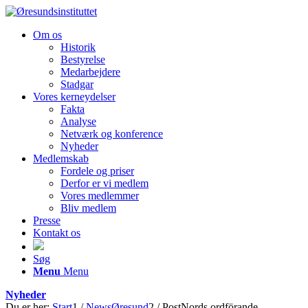
Om os
Historik
Bestyrelse
Medarbejdere
Stadgar
Vores kerneydelser
Fakta
Analyse
Netværk og konference
Nyheder
Medlemskab
Fordele og priser
Derfor er vi medlem
Vores medlemmer
Bliv medlem
Presse
Kontakt os
Søg
Menu
Menu
Nyheder
Du er her:
Start
1
/
NewsØresund
2
/
PostNords ordförande