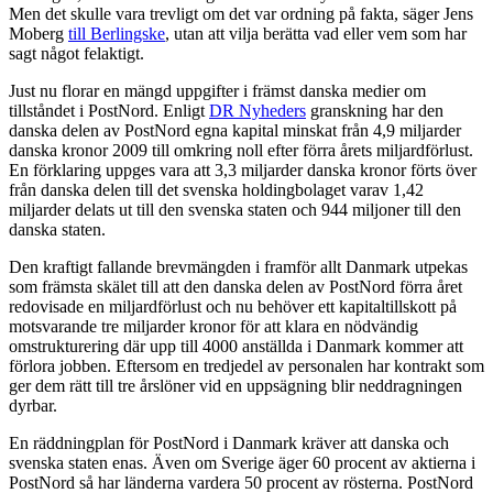
Men det skulle vara trevligt om det var ordning på fakta, säger Jens
Moberg
till Berlingske
, utan att vilja berätta vad eller vem som har
sagt något felaktigt.
Just nu florar en mängd uppgifter i främst danska medier om
tillståndet i PostNord. Enligt
DR Nyheders
granskning har den
danska delen av PostNord egna kapital minskat från 4,9 miljarder
danska kronor 2009 till omkring noll efter förra årets miljardförlust.
En förklaring uppges vara att 3,3 miljarder danska kronor förts över
från danska delen till det svenska holdingbolaget varav 1,42
miljarder delats ut till den svenska staten och 944 miljoner till den
danska staten.
Den kraftigt fallande brevmängden i framför allt Danmark utpekas
som främsta skälet till att den danska delen av PostNord förra året
redovisade en miljardförlust och nu behöver ett kapitaltillskott på
motsvarande tre miljarder kronor för att klara en nödvändig
omstrukturering där upp till 4000 anställda i Danmark kommer att
förlora jobben. Eftersom en tredjedel av personalen har kontrakt som
ger dem rätt till tre årslöner vid en uppsägning blir neddragningen
dyrbar.
En räddningplan för PostNord i Danmark kräver att danska och
svenska staten enas. Även om Sverige äger 60 procent av aktierna i
PostNord så har länderna vardera 50 procent av rösterna. PostNord