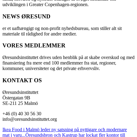
udviklingen i Greater Copenhagen-regionen.
NEWS ØRESUND
er et uafhængigt og non-profit nyhedsbureau, som stiller alt sit
materiale til rådighed for andre medier.
VORES MEDLEMMER
Øresundsinstituttet drives uden henblik på at skabe overskud og med
finansiering fra mere end 100 medlemmer fra stat, regioner,
kommuner, universiteter og det private erhvervsliv.
KONTAKT OS
Øresundsinstituttet
Östergatan 9B
SE-211 25 Malmö
+46 (0) 40 30 56 30
info@oresundsinstituttet.org
Ikea Food i Malmö leder ny satsning på nyttigare och modernare
mat i varu...
Öresundsbron och Kastrup har lockat fler kontor till