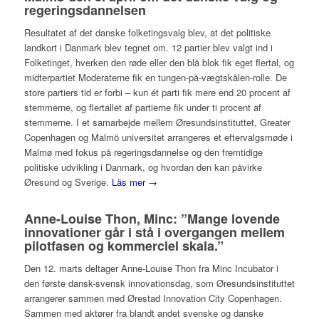
regeringsdannelsen
Resultatet af det danske folketingsvalg blev, at det politiske
landkort i Danmark blev tegnet om. 12 partier blev valgt ind i
Folketinget, hverken den røde eller den blå blok fik eget flertal, og
midterpartiet Moderaterne fik en tungen-på-vægtskålen-rolle. De
store partiers tid er forbi – kun ét parti fik mere end 20 procent af
stemmerne, og flertallet af partierne fik under ti procent af
stemmerne. I et samarbejde mellem Øresundsinstituttet, Greater
Copenhagen og Malmö universitet arrangeres et eftervalgsmøde i
Malmø med fokus på regeringsdannelse og den fremtidige
politiske udvikling i Danmark, og hvordan den kan påvirke
Øresund og Sverige.
Läs mer →
Anne-Louise Thon, Minc: ”Mange lovende
innovationer går i stå i overgangen mellem
pilotfasen og kommerciel skala.”
Den 12. marts deltager Anne-Louise Thon fra Minc Incubator i
den første dansk-svensk innovationsdag, som Øresundsinstituttet
arrangerer sammen med Ørestad Innovation City Copenhagen.
Sammen med aktører fra blandt andet svenske og danske