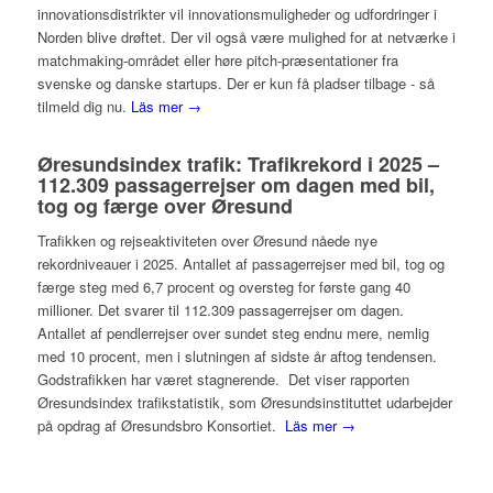
innovationsdistrikter vil innovationsmuligheder og udfordringer i
Norden blive drøftet. Der vil også være mulighed for at netværke i
matchmaking-området eller høre pitch-præsentationer fra
svenske og danske startups. Der er kun få pladser tilbage - så
tilmeld dig nu.
Läs mer →
Øresundsindex trafik: Trafikrekord i 2025 –
112.309 passagerrejser om dagen med bil,
tog og færge over Øresund
Trafikken og rejseaktiviteten over Øresund nåede nye
rekordniveauer i 2025. Antallet af passagerrejser med bil, tog og
færge steg med 6,7 procent og oversteg for første gang 40
millioner. Det svarer til 112.309 passagerrejser om dagen.
Antallet af pendlerrejser over sundet steg endnu mere, nemlig
med 10 procent, men i slutningen af sidste år aftog tendensen.
Godstrafikken har været stagnerende. Det viser rapporten
Øresundsindex trafikstatistik, som Øresundsinstituttet udarbejder
på opdrag af Øresundsbro Konsortiet.
Läs mer →