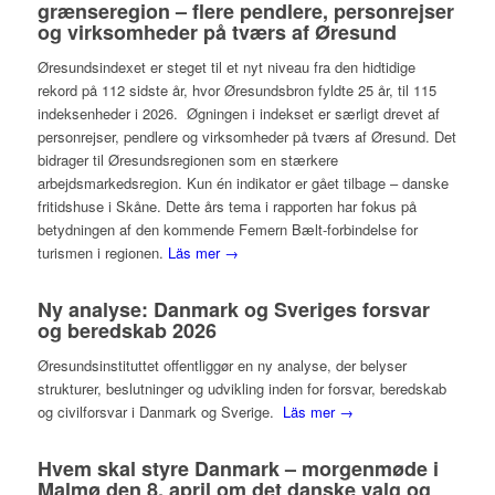
grænseregion – flere pendlere, personrejser
og virksomheder på tværs af Øresund
Øresundsindexet er steget til et nyt niveau fra den hidtidige
rekord på 112 sidste år, hvor Øresundsbron fyldte 25 år, til 115
indeksenheder i 2026. Øgningen i indekset er særligt drevet af
personrejser, pendlere og virksomheder på tværs af Øresund. Det
bidrager til Øresundsregionen som en stærkere
arbejdsmarkedsregion. Kun én indikator er gået tilbage – danske
fritidshuse i Skåne. Dette års tema i rapporten har fokus på
betydningen af den kommende Femern Bælt-forbindelse for
turismen i regionen.
Läs mer →
Ny analyse: Danmark og Sveriges forsvar
og beredskab 2026
Øresundsinstituttet offentliggør en ny analyse, der belyser
strukturer, beslutninger og udvikling inden for forsvar, beredskab
og civilforsvar i Danmark og Sverige.
Läs mer →
Hvem skal styre Danmark – morgenmøde i
Malmø den 8. april om det danske valg og