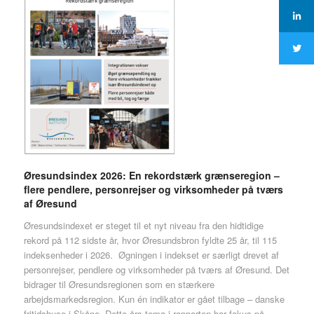
Øresundsindex 2026: En rekordstærk grænseregion –
flere pendlere, personrejser og virksomheder på tværs
af Øresund
Øresundsindexet er steget til et nyt niveau fra den hidtidige
rekord på 112 sidste år, hvor Øresundsbron fyldte 25 år, til 115
indeksenheder i 2026. Øgningen i indekset er særligt drevet af
personrejser, pendlere og virksomheder på tværs af Øresund. Det
bidrager til Øresundsregionen som en stærkere
arbejdsmarkedsregion. Kun én indikator er gået tilbage – danske
fritidshuse i Skåne. Dette års tema i rapporten har fokus på