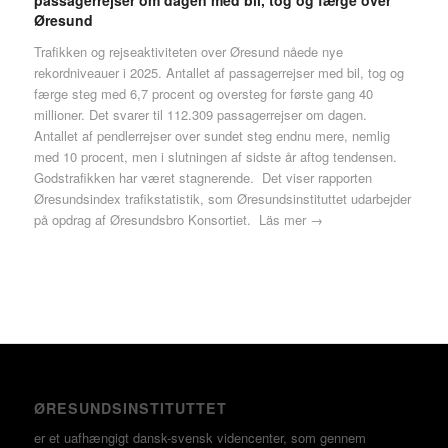
passagerrejser om dagen med bil, tog og færge over
Øresund
Trafikken og rejseaktiviteten over Øresund nåede nye
rekordniveauer i 2025. Antallet af passagerrejser med bil, tog og
færge steg med 6,7 procent og oversteg for første gang 40
millioner. Det svarer til 112.309 passagerrejser om dagen.
Antallet af pendlerrejser over sundet steg endnu mere, nemlig
med 10 procent, men i slutningen af sidste år aftog tendensen.
Godstrafikken har været stagnerende. Det viser rapporten
Øresundsindex trafikstatistik, som Øresundsinstituttet udarbejder
på opdrag af Øresundsbro Konsortiet.
Läs mer →
ØRESUNDSINSTITUTTET
er et uafhængigt dansk-svensk videncenter, som gennem