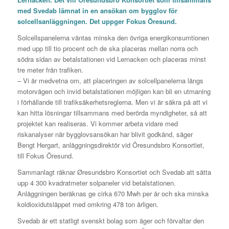
med Svedab lämnat in en ansökan om bygglov för
solcellsanläggningen. Det uppger Fokus Öresund.
Solcellspanelerna väntas minska den övriga energikonsumtionen
med upp till tio procent och de ska placeras mellan norra och
södra sidan av betalstationen vid Lernacken och placeras minst
tre meter från trafiken.
– Vi är medvetna om, att placeringen av solcellpanelerna längs
motorvägen och invid betalstationen möjligen kan bli en utmaning
i förhållande till trafiksäkerhetsreglerna. Men vi är säkra på att vi
kan hitta lösningar tillsammans med berörda myndigheter, så att
projektet kan realiseras. Vi kommer arbeta vidare med
riskanalyser när bygglovsansökan har blivit godkänd, säger
Bengt Hergart, anläggningsdirektör vid Öresundsbro Konsortiet,
till Fokus Öresund.
Sammanlagt räknar Øresundsbro Konsortiet och Svedab att sätta
upp 4 300 kvadratmeter solpaneler vid betalstationen.
Anläggningen beräknas ge cirka 670 Mwh per år och ska minska
koldioxidutsläppet med omkring 478 ton årligen.
Svedab är ett statligt svenskt bolag som äger och förvaltar den