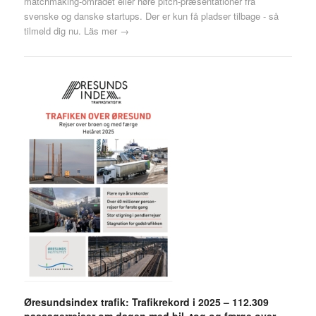
matchmaking-området eller høre pitch-præsentationer fra
svenske og danske startups. Der er kun få pladser tilbage - så
tilmeld dig nu.
Läs mer →
Øresundsindex trafik: Trafikrekord i 2025 – 112.309