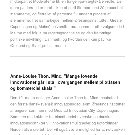
midterpartiet Moderaterne fik en tungen-på-vægtskålen-rolle. De
store partiers tid er forbi – kun ét parti fik mere end 20 procent af
stemmerne, og flertallet af partierne fik under ti procent af
stemmerne. I et samarbejde mellem Øresundsinstituttet, Greater
Copenhagen og Malmö universitet arrangeres et eftervalgsmøde i
Malmø med fokus på regeringsdannelse og den fremtidige
politiske udvikling i Danmark, og hvordan den kan påvirke
Øresund og Sverige.
Läs mer →
Anne-Louise Thon, Minc: ”Mange lovende
innovationer går i stå i overgangen mellem pilotfasen
og kommerciel skala.”
Den 12. marts deltager Anne-Louise Thon fra Minc Incubator i
den første dansk-svensk innovationsdag, som Øresundsinstituttet
arrangerer sammen med Ørestad Innovation City Copenhagen.
Sammen med aktører fra blandt andet svenske og danske
innovationsdistrikter vil innovationsmuligheder og udfordringer i
Norden blive drøftet. Der vil også være mulighed for at netværke i