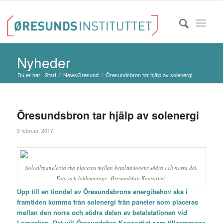
Nyheder
Du er her:
Start
/
NewsØresund
/
Öresundsbron tar hjälp av solenergi
Öresundsbron tar hjälp av solenergi
9 februar, 2017
Solcellspanelerna ska placeras mellan betalstationens södra och norra del.
Foto och bildmontage: Øresundsbro Konsortiet.
Upp till en tiondel av Öresundsbrons energibehov ska i
framtiden komma från solenergi från paneler som placeras
mellan den norra och södra delen av betalstationen vid
Lernacken. Det vill Öresundsbro Konsortiet som tillsammans