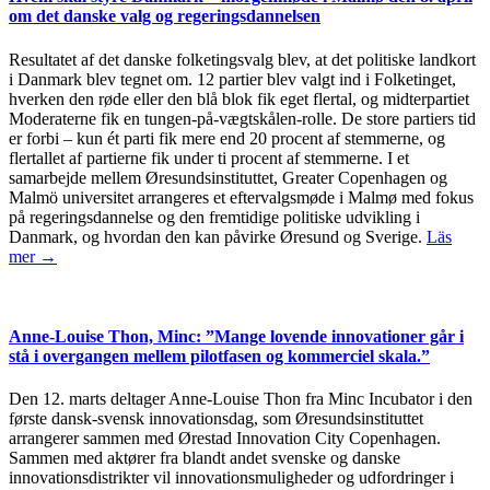
om det danske valg og regeringsdannelsen
Resultatet af det danske folketingsvalg blev, at det politiske landkort
i Danmark blev tegnet om. 12 partier blev valgt ind i Folketinget,
hverken den røde eller den blå blok fik eget flertal, og midterpartiet
Moderaterne fik en tungen-på-vægtskålen-rolle. De store partiers tid
er forbi – kun ét parti fik mere end 20 procent af stemmerne, og
flertallet af partierne fik under ti procent af stemmerne. I et
samarbejde mellem Øresundsinstituttet, Greater Copenhagen og
Malmö universitet arrangeres et eftervalgsmøde i Malmø med fokus
på regeringsdannelse og den fremtidige politiske udvikling i
Danmark, og hvordan den kan påvirke Øresund og Sverige.
Läs
mer →
Anne-Louise Thon, Minc: ”Mange lovende innovationer går i
stå i overgangen mellem pilotfasen og kommerciel skala.”
Den 12. marts deltager Anne-Louise Thon fra Minc Incubator i den
første dansk-svensk innovationsdag, som Øresundsinstituttet
arrangerer sammen med Ørestad Innovation City Copenhagen.
Sammen med aktører fra blandt andet svenske og danske
innovationsdistrikter vil innovationsmuligheder og udfordringer i