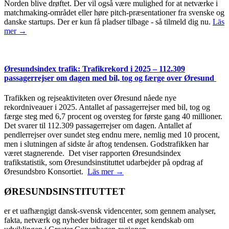
Norden blive drøftet. Der vil også være mulighed for at netværke i
matchmaking-området eller høre pitch-præsentationer fra svenske og
danske startups. Der er kun få pladser tilbage - så tilmeld dig nu.
Läs
mer →
Øresundsindex trafik: Trafikrekord i 2025 – 112.309
passagerrejser om dagen med bil, tog og færge over Øresund
Trafikken og rejseaktiviteten over Øresund nåede nye
rekordniveauer i 2025. Antallet af passagerrejser med bil, tog og
færge steg med 6,7 procent og oversteg for første gang 40 millioner.
Det svarer til 112.309 passagerrejser om dagen. Antallet af
pendlerrejser over sundet steg endnu mere, nemlig med 10 procent,
men i slutningen af sidste år aftog tendensen. Godstrafikken har
været stagnerende. Det viser rapporten Øresundsindex
trafikstatistik, som Øresundsinstituttet udarbejder på opdrag af
Øresundsbro Konsortiet.
Läs mer →
ØRESUNDSINSTITUTTET
er et uafhængigt dansk-svensk videncenter, som gennem analyser,
fakta, netværk og nyheder bidrager til et øget kendskab om