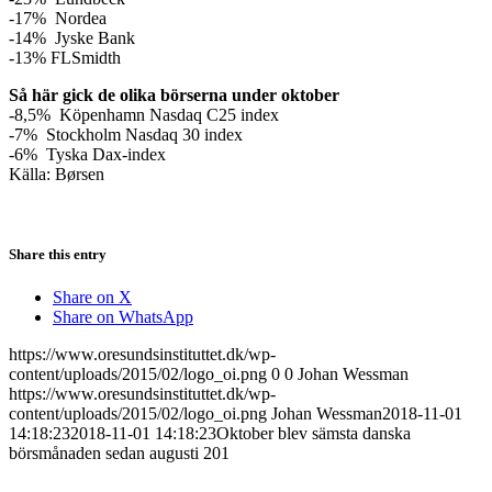
-17% Nordea
-14% Jyske Bank
-13% FLSmidth
Så här gick de olika börserna under oktober
-8,5% Köpenhamn Nasdaq C25 index
-7% Stockholm Nasdaq 30 index
-6% Tyska Dax-index
Källa: Børsen
Share this entry
Share on X
Share on WhatsApp
https://www.oresundsinstituttet.dk/wp-
content/uploads/2015/02/logo_oi.png
0
0
Johan Wessman
https://www.oresundsinstituttet.dk/wp-
content/uploads/2015/02/logo_oi.png
Johan Wessman
2018-11-01
14:18:23
2018-11-01 14:18:23
Oktober blev sämsta danska
börsmånaden sedan augusti 201