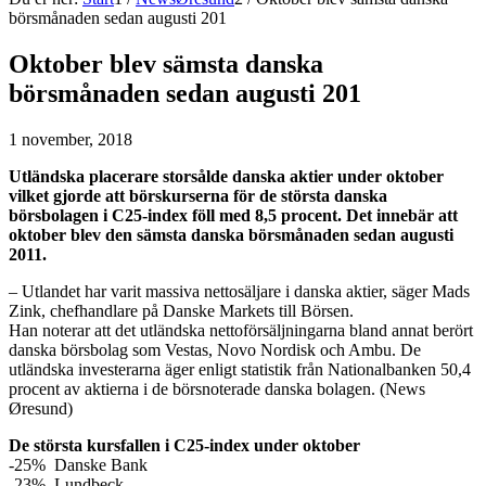
börsmånaden sedan augusti 201
Oktober blev sämsta danska
börsmånaden sedan augusti 201
1 november, 2018
Utländska placerare storsålde danska aktier under oktober
vilket gjorde att börskurserna för de största danska
börsbolagen i C25-index föll med 8,5 procent. Det innebär att
oktober blev den sämsta danska börsmånaden sedan augusti
2011.
– Utlandet har varit massiva nettosäljare i danska aktier, säger Mads
Zink, chefhandlare på Danske Markets till Börsen.
Han noterar att det utländska nettoförsäljningarna bland annat berört
danska börsbolag som Vestas, Novo Nordisk och Ambu. De
utländska investerarna äger enligt statistik från Nationalbanken 50,4
procent av aktierna i de börsnoterade danska bolagen. (News
Øresund)
De största kursfallen i C25-index under oktober
-25% Danske Bank
-23% Lundbeck