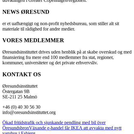
udviklingen i Greater Copenhagen-regionen.
NEWS ØRESUND
er et uafhængigt og non-profit nyhedsbureau, som stiller alt sit
materiale til rådighed for andre medier.
VORES MEDLEMMER
Øresundsinstituttet drives uden henblik på at skabe overskud og med
finansiering fra mere end 100 medlemmer fra stat, regioner,
kommuner, universiteter og det private erhvervsliv.
KONTAKT OS
Øresundsinstituttet
Östergatan 9B
SE-211 25 Malmö
+46 (0) 40 30 56 30
info@oresundsinstituttet.org
Ökad fritidstrafik och sjunkande pendling med bil över
Öresundsbron
Växande e-handel får IKEA att avvakta med nytt
varuhus i Esbjerg