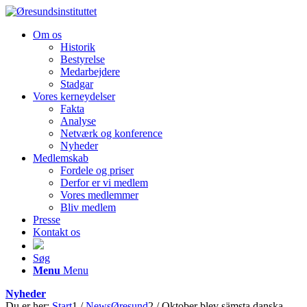
Om os
Historik
Bestyrelse
Medarbejdere
Stadgar
Vores kerneydelser
Fakta
Analyse
Netværk og konference
Nyheder
Medlemskab
Fordele og priser
Derfor er vi medlem
Vores medlemmer
Bliv medlem
Presse
Kontakt os
Søg
Menu
Menu
Nyheder
Du er her:
Start
1
/
NewsØresund
2
/
Oktober blev sämsta danska