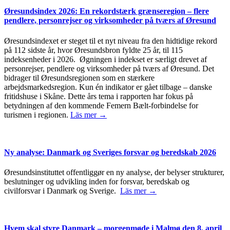
Øresundsindex 2026: En rekordstærk grænseregion – flere
pendlere, personrejser og virksomheder på tværs af Øresund
Øresundsindexet er steget til et nyt niveau fra den hidtidige rekord
på 112 sidste år, hvor Øresundsbron fyldte 25 år, til 115
indeksenheder i 2026. Øgningen i indekset er særligt drevet af
personrejser, pendlere og virksomheder på tværs af Øresund. Det
bidrager til Øresundsregionen som en stærkere
arbejdsmarkedsregion. Kun én indikator er gået tilbage – danske
fritidshuse i Skåne. Dette års tema i rapporten har fokus på
betydningen af den kommende Femern Bælt-forbindelse for
turismen i regionen.
Läs mer →
Ny analyse: Danmark og Sveriges forsvar og beredskab 2026
Øresundsinstituttet offentliggør en ny analyse, der belyser strukturer,
beslutninger og udvikling inden for forsvar, beredskab og
civilforsvar i Danmark og Sverige.
Läs mer →
Hvem skal styre Danmark – morgenmøde i Malmø den 8. april