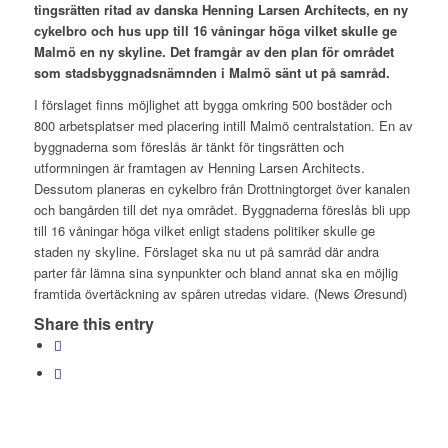
tingsrätten ritad av danska Henning Larsen Architects, en ny
cykelbro och hus upp till 16 våningar höga vilket skulle ge
Malmö en ny skyline. Det framgår av den plan för området
som stadsbyggnadsnämnden i Malmö sänt ut på samråd.
I förslaget finns möjlighet att bygga omkring 500 bostäder och
800 arbetsplatser med placering intill Malmö centralstation. En av
byggnaderna som föreslås är tänkt för tingsrätten och
utformningen är framtagen av Henning Larsen Architects.
Dessutom planeras en cykelbro från Drottningtorget över kanalen
och bangården till det nya området. Byggnaderna föreslås bli upp
till 16 våningar höga vilket enligt stadens politiker skulle ge
staden ny skyline. Förslaget ska nu ut på samråd där andra
parter får lämna sina synpunkter och bland annat ska en möjlig
framtida övertäckning av spåren utredas vidare. (News Øresund)
Share this entry