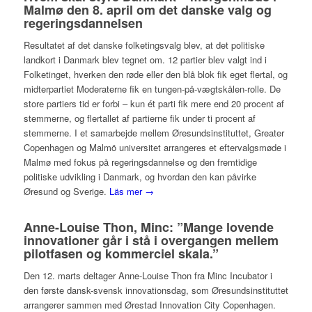
Malmø den 8. april om det danske valg og
regeringsdannelsen
Resultatet af det danske folketingsvalg blev, at det politiske
landkort i Danmark blev tegnet om. 12 partier blev valgt ind i
Folketinget, hverken den røde eller den blå blok fik eget flertal, og
midterpartiet Moderaterne fik en tungen-på-vægtskålen-rolle. De
store partiers tid er forbi – kun ét parti fik mere end 20 procent af
stemmerne, og flertallet af partierne fik under ti procent af
stemmerne. I et samarbejde mellem Øresundsinstituttet, Greater
Copenhagen og Malmö universitet arrangeres et eftervalgsmøde i
Malmø med fokus på regeringsdannelse og den fremtidige
politiske udvikling i Danmark, og hvordan den kan påvirke
Øresund og Sverige.
Läs mer →
Anne-Louise Thon, Minc: ”Mange lovende
innovationer går i stå i overgangen mellem
pilotfasen og kommerciel skala.”
Den 12. marts deltager Anne-Louise Thon fra Minc Incubator i
den første dansk-svensk innovationsdag, som Øresundsinstituttet
arrangerer sammen med Ørestad Innovation City Copenhagen.