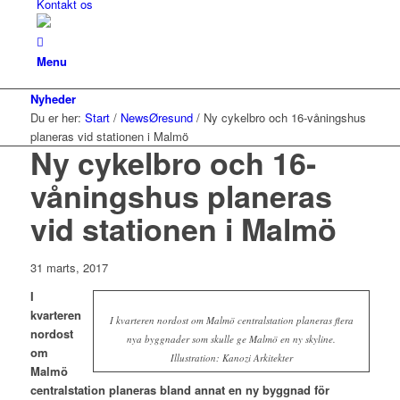
Kontakt os
Menu
Nyheder
Du er her:
Start
/
NewsØresund
/
Ny cykelbro och 16-våningshus
planeras vid stationen i Malmö
Ny cykelbro och 16-
våningshus planeras
vid stationen i Malmö
31 marts, 2017
I
kvarteren
I kvarteren nordost om Malmö centralstation planeras flera
nordost
nya byggnader som skulle ge Malmö en ny skyline.
om
Illustration: Kanozi Arkitekter
Malmö
centralstation planeras bland annat en ny byggnad för