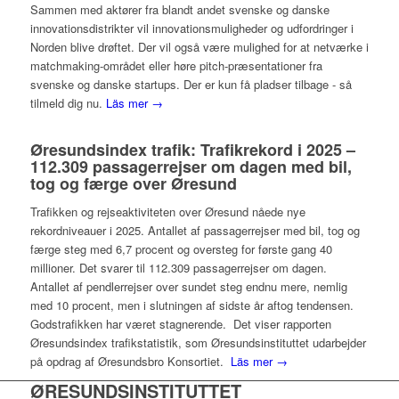
Sammen med aktører fra blandt andet svenske og danske
innovationsdistrikter vil innovationsmuligheder og udfordringer i
Norden blive drøftet. Der vil også være mulighed for at netværke i
matchmaking-området eller høre pitch-præsentationer fra
svenske og danske startups. Der er kun få pladser tilbage - så
tilmeld dig nu.
Läs mer →
Øresundsindex trafik: Trafikrekord i 2025 –
112.309 passagerrejser om dagen med bil,
tog og færge over Øresund
Trafikken og rejseaktiviteten over Øresund nåede nye
rekordniveauer i 2025. Antallet af passagerrejser med bil, tog og
færge steg med 6,7 procent og oversteg for første gang 40
millioner. Det svarer til 112.309 passagerrejser om dagen.
Antallet af pendlerrejser over sundet steg endnu mere, nemlig
med 10 procent, men i slutningen af sidste år aftog tendensen.
Godstrafikken har været stagnerende. Det viser rapporten
Øresundsindex trafikstatistik, som Øresundsinstituttet udarbejder
på opdrag af Øresundsbro Konsortiet.
Läs mer →
ØRESUNDSINSTITUTTET