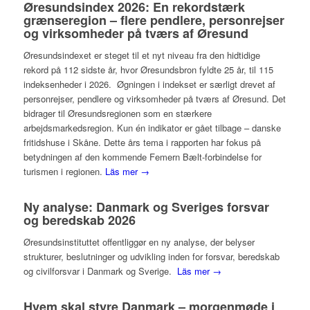
Øresundsindex 2026: En rekordstærk
grænseregion – flere pendlere, personrejser
og virksomheder på tværs af Øresund
Øresundsindexet er steget til et nyt niveau fra den hidtidige
rekord på 112 sidste år, hvor Øresundsbron fyldte 25 år, til 115
indeksenheder i 2026. Øgningen i indekset er særligt drevet af
personrejser, pendlere og virksomheder på tværs af Øresund. Det
bidrager til Øresundsregionen som en stærkere
arbejdsmarkedsregion. Kun én indikator er gået tilbage – danske
fritidshuse i Skåne. Dette års tema i rapporten har fokus på
betydningen af den kommende Femern Bælt-forbindelse for
turismen i regionen.
Läs mer →
Ny analyse: Danmark og Sveriges forsvar
og beredskab 2026
Øresundsinstituttet offentliggør en ny analyse, der belyser
strukturer, beslutninger og udvikling inden for forsvar, beredskab
og civilforsvar i Danmark og Sverige.
Läs mer →
Hvem skal styre Danmark – morgenmøde i