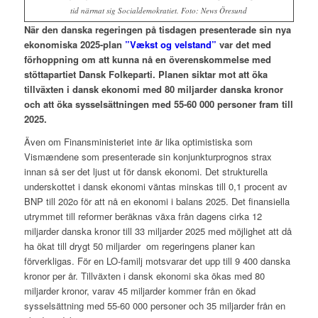
tid närmat sig Socialdemokratiet. Foto: News Öresund
När den danska regeringen på tisdagen presenterade sin nya
ekonomiska 2025-plan
”Vækst og velstand”
var det med
förhoppning om att kunna nå en överenskommelse med
stöttapartiet Dansk Folkeparti. Planen siktar mot att öka
tillväxten i dansk ekonomi med 80 miljarder danska kronor
och att öka sysselsättningen med 55-60 000 personer fram till
2025.
Även om Finansministeriet inte är lika optimistiska som
Vismændene som presenterade sin konjunkturprognos strax
innan så ser det ljust ut för dansk ekonomi. Det strukturella
underskottet i dansk ekonomi väntas minskas till 0,1 procent av
BNP till 202o för att nå en ekonomi i balans 2025. Det finansiella
utrymmet till reformer beräknas växa från dagens cirka 12
miljarder danska kronor till 33 miljarder 2025 med möjlighet att då
ha ökat till drygt 50 miljarder om regeringens planer kan
förverkligas. För en LO-familj motsvarar det upp till 9 400 danska
kronor per år. Tillväxten i dansk ekonomi ska ökas med 80
miljarder kronor, varav 45 miljarder kommer från en ökad
sysselsättning med 55-60 000 personer och 35 miljarder från en