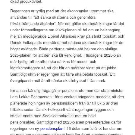
ökad produktivitet.
Regeringen är tydlig med att det ekonomiska utrymmet ska
användas till ”att sänka skatterna och genomföra
tillväxtfrämjande åtgärder”. När det gäller skattesänkningar lär det
under förhandlingarna om 2025-planen bli tal om en balansgång
mellan medagerande Liberal Alliances krav på sänkt topskatt och
Dansk Folkepartis motstånd mot sådana skattesänkningar för de
högst avlönade. Båda partierna måste stå bakom den slutliga
2025-planen för att den ska bli verklighet. I tisdagens 2025-plan
står tydligt att skatten ska sänkas för medel- och
låginkomsttagare så att det blir en märkbar vinst på att jobba.
Samtidigt skriver regeringen att färre ska betala topskat. Ett
övergripande mål är att sänka skattetrycket i Danmark.
En annan känslig fråga gäller pensionsreformen där statsminister
Lars Løkke Rasmussen i förra veckan tvingades meddela att den
planerade höjningen av pensionsåldern från 67 till 67,5 år dras
tillbaka sedan Dansk Folkeparti vänt regeringen ryggen och
istället enats med Socialdemokratiet mot en höjd
pensionsålder. Samtidigt med 2025-planen presenterades därför
regeringen en ny
pensionsplan
i 13 delar som istället handlar om
att motivera danskarna att vara kvar fler år på arbetsmarknaden.