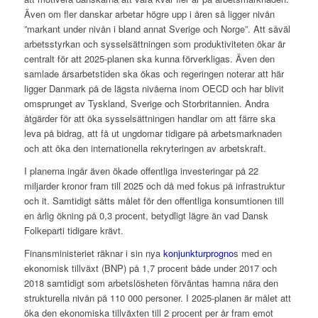
Även om fler danskar arbetar högre upp i åren så ligger nivån
”markant under nivån i bland annat Sverige och Norge”. Att såväl
arbetsstyrkan och sysselsättningen som produktiviteten ökar är
centralt för att 2025-planen ska kunna förverkligas. Även den
samlade årsarbetstiden ska ökas och regeringen noterar att här
ligger Danmark på de lägsta nivåerna inom OECD och har blivit
omsprunget av Tyskland, Sverige och Storbritannien. Andra
åtgärder för att öka sysselsättningen handlar om att färre ska
leva på bidrag, att få ut ungdomar tidigare på arbetsmarknaden
och att öka den internationella rekryteringen av arbetskraft.
I planerna ingår även ökade offentliga investeringar på 22
miljarder kronor fram till 2025 och då med fokus på infrastruktur
och it. Samtidigt sätts målet för den offentliga konsumtionen till
en årlig ökning på 0,3 procent, betydligt lägre än vad Dansk
Folkeparti tidigare krävt.
Finansministeriet räknar i sin nya
konjunkturprogno
s med en
ekonomisk tillväxt (BNP) på 1,7 procent både under 2017 och
2018 samtidigt som arbetslösheten förväntas hamna nära den
strukturella nivån på 110 000 personer. I 2025-planen är målet att
öka den ekonomiska tillväxten till 2 procent per år fram emot