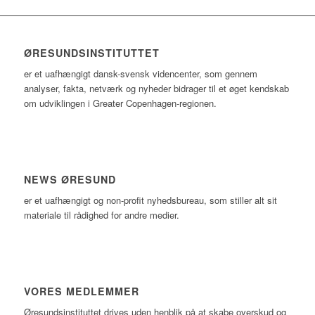
ØRESUNDSINSTITUTTET
er et uafhængigt dansk-svensk videncenter, som gennem
analyser, fakta, netværk og nyheder bidrager til et øget kendskab
om udviklingen i Greater Copenhagen-regionen.
NEWS ØRESUND
er et uafhængigt og non-profit nyhedsbureau, som stiller alt sit
materiale til rådighed for andre medier.
VORES MEDLEMMER
Øresundsinstituttet drives uden henblik på at skabe overskud og