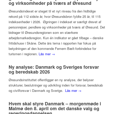
og virksomheder på tværs af Øresund
Øresundsindexet er steget til et nyt niveau fra den hidtidige
rekord på 112 sidste år, hvor Øresundsbron fyldte 25 år, til 115
indeksenheder i 2026. Øgningen i indekset er særligt drevet af
personrejser, pendlere og virksomheder på tværs af Øresund. Det
bidrager til Øresundsregionen som en stærkere
arbejdsmarkedsregion. Kun én indikator er gået tilbage – danske
fritidshuse i Skåne. Dette års tema i rapporten har fokus på
betydningen af den kommende Femern Bælt-forbindelse for
turismen i regionen.
Läs mer →
Ny analyse: Danmark og Sveriges forsvar
og beredskab 2026
Øresundsinstituttet offentliggør en ny analyse, der belyser
strukturer, beslutninger og udvikling inden for forsvar, beredskab
og civilforsvar i Danmark og Sverige.
Läs mer →
Hvem skal styre Danmark – morgenmøde i
Malmø den 8. april om det danske valg og
regeringsdannelsen