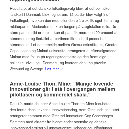
Resultatet af det danske folketingsvalg blev, at det politiske
landkort i Danmark blev tegnet om. 12 partier blev valgt ind i
Folketinget, hverken den røde eller den blå blok fik eget flertal, og
midterpartiet Moderaterne fik en tungen-på-vægtskålen-rolle. De
store partiers tid er forbi – kun ét parti fik mere end 20 procent af
stemmerne, og flertallet af partierne fik under ti procent af
stemmerne. I et samarbejde mellem Øresundsinstituttet, Greater
Copenhagen og Malmö universitet arrangeres et eftervalgsmøde i
Malmø med fokus på regeringsdannelse og den fremtidige
politiske udvikling i Danmark, og hvordan den kan påvirke
Øresund og Sverige.
Läs mer →
Anne-Louise Thon, Minc: ”Mange lovende
innovationer går i stå i overgangen mellem
pilotfasen og kommerciel skala.”
Den 12. marts deltager Anne-Louise Thon fra Minc Incubator i
den første dansk-svensk innovationsdag, som Øresundsinstituttet
arrangerer sammen med Ørestad Innovation City Copenhagen.
Sammen med aktører fra blandt andet svenske og danske
innovationsdistrikter vil innovationsmuligheder og udfordringer i