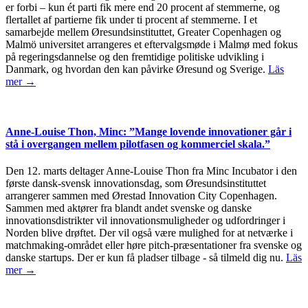
er forbi – kun ét parti fik mere end 20 procent af stemmerne, og
flertallet af partierne fik under ti procent af stemmerne. I et
samarbejde mellem Øresundsinstituttet, Greater Copenhagen og
Malmö universitet arrangeres et eftervalgsmøde i Malmø med fokus
på regeringsdannelse og den fremtidige politiske udvikling i
Danmark, og hvordan den kan påvirke Øresund og Sverige.
Läs
mer →
Anne-Louise Thon, Minc: ”Mange lovende innovationer går i
stå i overgangen mellem pilotfasen og kommerciel skala.”
Den 12. marts deltager Anne-Louise Thon fra Minc Incubator i den
første dansk-svensk innovationsdag, som Øresundsinstituttet
arrangerer sammen med Ørestad Innovation City Copenhagen.
Sammen med aktører fra blandt andet svenske og danske
innovationsdistrikter vil innovationsmuligheder og udfordringer i
Norden blive drøftet. Der vil også være mulighed for at netværke i
matchmaking-området eller høre pitch-præsentationer fra svenske og
danske startups. Der er kun få pladser tilbage - så tilmeld dig nu.
Läs
mer →