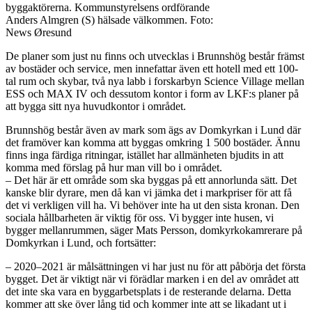
byggaktörerna. Kommunstyrelsens ordförande
Anders Almgren (S) hälsade välkommen. Foto:
News Øresund
De planer som just nu finns och utvecklas i Brunnshög består främst
av bostäder och service, men innefattar även ett hotell med ett 100-
tal rum och skybar, två nya labb i forskarbyn Science Village mellan
ESS och MAX IV och dessutom kontor i form av LKF:s planer på
att bygga sitt nya huvudkontor i området.
Brunnshög består även av mark som ägs av Domkyrkan i Lund där
det framöver kan komma att byggas omkring 1 500 bostäder. Ännu
finns inga färdiga ritningar, istället har allmänheten bjudits in att
komma med förslag på hur man vill bo i området.
– Det här är ett område som ska byggas på ett annorlunda sätt. Det
kanske blir dyrare, men då kan vi jämka det i markpriser för att få
det vi verkligen vill ha. Vi behöver inte ha ut den sista kronan. Den
sociala hållbarheten är viktig för oss. Vi bygger inte husen, vi
bygger mellanrummen, säger Mats Persson, domkyrkokamrerare på
Domkyrkan i Lund, och fortsätter:
– 2020–2021 är målsättningen vi har just nu för att påbörja det första
bygget. Det är viktigt när vi förädlar marken i en del av området att
det inte ska vara en byggarbetsplats i de resterande delarna. Detta
kommer att ske över lång tid och kommer inte att se likadant ut i