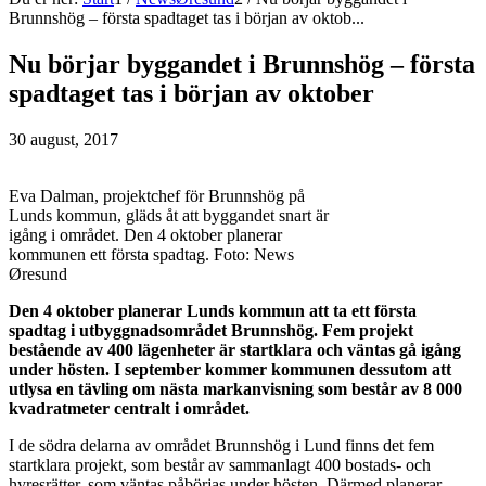
Brunnshög – första spadtaget tas i början av oktob...
Nu börjar byggandet i Brunnshög – första
spadtaget tas i början av oktober
30 august, 2017
Eva Dalman, projektchef för Brunnshög på
Lunds kommun, gläds åt att byggandet snart är
igång i området. Den 4 oktober planerar
kommunen ett första spadtag. Foto: News
Øresund
Den 4 oktober planerar Lunds kommun att ta ett första
spadtag i utbyggnadsområdet Brunnshög. Fem projekt
bestående av 400 lägenheter är startklara och väntas gå igång
under hösten. I september kommer kommunen dessutom att
utlysa en tävling om nästa markanvisning som består av 8 000
kvadratmeter centralt i området.
I de södra delarna av området Brunnshög i Lund finns det fem
startklara projekt, som består av sammanlagt 400 bostads- och
hyresrätter, som väntas påbörjas under hösten. Därmed planerar