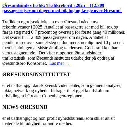
Øresundsindex trafik: Trafikrekord i 2025 – 112.309
passagerrejser om dagen med bil, tog og færge over Øresund
Trafikken og rejseaktiviteten over Øresund nåede nye
rekordniveauer i 2025. Antallet af passagerrejser med bil, tog og
færge steg med 6,7 procent og oversteg for første gang 40 millioner.
Det svarer til 112.309 passagerrejser om dagen. Antallet af
pendlerrejser over sundet steg endnu mere, nemlig med 10 procent,
men i slutningen af sidste år aftog tendensen. Godstrafikken har
været stagnerende. Det viser rapporten Øresundsindex
trafikstatistik, som Øresundsinstituttet udarbejder på opdrag af
Øresundsbro Konsortiet.
Läs mer →
ØRESUNDSINSTITUTTET
er et uafhængigt dansk-svensk videncenter, som gennem analyser,
fakta, netværk og nyheder bidrager til et øget kendskab om
udviklingen i Greater Copenhagen-regionen.
NEWS ØRESUND
er et uafhængigt og non-profit nyhedsbureau, som stiller alt sit
materiale til rådighed for andre medier.