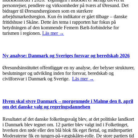
personrejser, pendlere og virksomheder på tværs af Øresund. Det
bidrager til Øresundsregionen som en stærkere
arbejdsmarkedsregion. Kun én indikator er gået tilbage – danske
fritidshuse i Skåne. Dette års tema i rapporten har fokus på
betydningen af den kommende Femern Bælt-forbindelse for
turismen i regionen.
Läs mer →
Ny analyse: Danmark og Sveriges forsvar og beredskab 2026
Øresundsinstituttet offentliggør en ny analyse, der belyser strukturer,
beslutninger og udvikling inden for forsvar, beredskab og
civilforsvar i Danmark og Sverige.
Läs mer →
Hvem skal styre Danmark – morgenmøde i Malmø den 8. april
om det danske valg og regeringsdannelsen
Resultatet af det danske folketingsvalg blev, at det politiske landkort
i Danmark blev tegnet om. 12 partier blev valgt ind i Folketinget,
hverken den røde eller den blå blok fik eget flertal, og midterpartiet
Moderaterne fik en tungen-på-vægtskålen-rolle. De store partiers tid