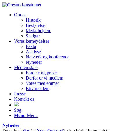
Om os
Historik
Bestyrelse
Medarbejdere
Stadgar
Vores kerneydelser
Fakta
Analyse
Netværk og konference
Nyheder
Medlemskab
Fordele og priser
Derfor er vi medlem
Vores medlemmer
Bliv medlem
Presse
Kontakt os
Søg
Menu
Menu
Nyheder
Du er her:
Start
1
/
NewsØresund
2
/
Nu börjar byggandet i