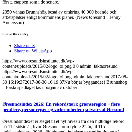
första etappen som i de senare.
2050 väntas Brunnshög bestå av omkring 40 000 boende och
arbetsplatser enligt kommunens planer. (News Øresund – Jenny
Andersson)
Share this entry
Share on X
Share on WhatsApp
https://www.oresundsinstituttet.dk/wp-
content/uploads/2015/02/logo_oi.png
0
0
admin_faktaoresund
https://www.oresundsinstituttet.dk/wp-
content/uploads/2015/02/logo_oi.png
admin_faktaoresund
2017-08-
30 16:19:37
2017-08-30 16:19:37
Nu börjar byggandet i Brunnshög
– första spadtaget tas i början av oktober
Øresundsindex 2026: En rekordstærk grænseregion – flere
pendlere, personrejser og virksomheder på tværs af Øresund
Øresundsindexet er steget til et nyt niveau fra den hidtidige rekord
på 112 sidste år, hvor Øresundsbron fyldte 25 år, til 115
indeksenheder i 2026. Øgningen i indekset er særligt drevet af