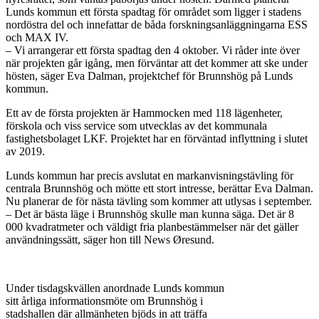
Lunds kommun ett första spadtag för området som ligger i stadens
nordöstra del och innefattar de båda forskningsanläggningarna ESS
och MAX IV.
– Vi arrangerar ett första spadtag den 4 oktober. Vi råder inte över
när projekten går igång, men förväntar att det kommer att ske under
hösten, säger Eva Dalman, projektchef för Brunnshög på Lunds
kommun.
Ett av de första projekten är Hammocken med 118 lägenheter,
förskola och viss service som utvecklas av det kommunala
fastighetsbolaget LKF. Projektet har en förväntad inflyttning i slutet
av 2019.
Lunds kommun har precis avslutat en markanvisningstävling för
centrala Brunnshög och mötte ett stort intresse, berättar Eva Dalman.
Nu planerar de för nästa tävling som kommer att utlysas i september.
– Det är bästa läge i Brunnshög skulle man kunna säga. Det är 8
000 kvadratmeter och väldigt fria planbestämmelser när det gäller
användningssätt, säger hon till News Øresund.
Under tisdagskvällen anordnade Lunds kommun
sitt årliga informationsmöte om Brunnshög i
stadshallen där allmänheten bjöds in att träffa