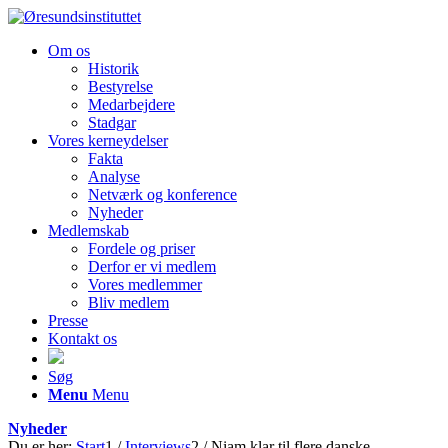
Om os
Historik
Bestyrelse
Medarbejdere
Stadgar
Vores kerneydelser
Fakta
Analyse
Netværk og konference
Nyheder
Medlemskab
Fordele og priser
Derfor er vi medlem
Vores medlemmer
Bliv medlem
Presse
Kontakt os
Søg
Menu
Menu
Nyheder
Du er her:
Start
1
/
Interviews
2
/
Niam klar til flere danske