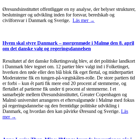
Øresundsinstituttet offentliggør en ny analyse, der belyser strukturer,
beslutninger og udvikling inden for forsvar, beredskab og
civilforsvar i Danmark og Sverige.
Läs mer →
Hvem skal styre Danmark – morgenmøde i Malmø den 8. april
om det danske valg og regeringsdannelsen
Resultatet af det danske folketingsvalg blev, at det politiske landkort
i Danmark blev tegnet om. 12 partier blev valgt ind i Folketinget,
hverken den røde eller den blå blok fik eget flertal, og midterpartiet
Moderaterne fik en tungen-på-vægtskålen-rolle. De store partiers tid
er forbi – kun ét parti fik mere end 20 procent af stemmerne, og
flertallet af partierne fik under ti procent af stemmerne. I et
samarbejde mellem Øresundsinstituttet, Greater Copenhagen og
Malmö universitet arrangeres et eftervalgsmøde i Malmø med fokus
på regeringsdannelse og den fremtidige politiske udvikling i
Danmark, og hvordan den kan påvirke Øresund og Sverige.
Läs
mer →