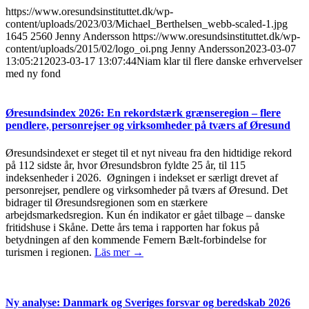
https://www.oresundsinstituttet.dk/wp-
content/uploads/2023/03/Michael_Berthelsen_webb-scaled-1.jpg
1645
2560
Jenny Andersson
https://www.oresundsinstituttet.dk/wp-
content/uploads/2015/02/logo_oi.png
Jenny Andersson
2023-03-07
13:05:21
2023-03-17 13:07:44
Niam klar til flere danske erhvervelser
med ny fond
Øresundsindex 2026: En rekordstærk grænseregion – flere
pendlere, personrejser og virksomheder på tværs af Øresund
Øresundsindexet er steget til et nyt niveau fra den hidtidige rekord
på 112 sidste år, hvor Øresundsbron fyldte 25 år, til 115
indeksenheder i 2026. Øgningen i indekset er særligt drevet af
personrejser, pendlere og virksomheder på tværs af Øresund. Det
bidrager til Øresundsregionen som en stærkere
arbejdsmarkedsregion. Kun én indikator er gået tilbage – danske
fritidshuse i Skåne. Dette års tema i rapporten har fokus på
betydningen af den kommende Femern Bælt-forbindelse for
turismen i regionen.
Läs mer →
Ny analyse: Danmark og Sveriges forsvar og beredskab 2026