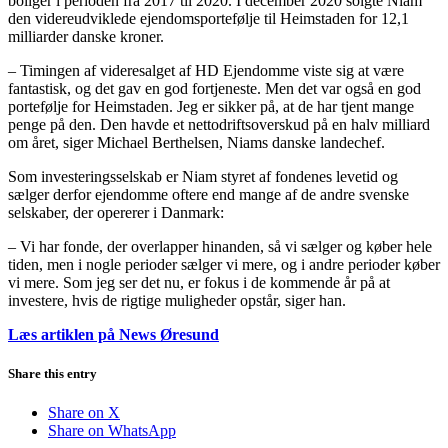
boliger i perioden fra 2017 til 2020. I december 2020 solgte Niam
den videreudviklede ejendomsportefølje til Heimstaden for 12,1
milliarder danske kroner.
– Timingen af videresalget af HD Ejendomme viste sig at være
fantastisk, og det gav en god fortjeneste. Men det var også en god
portefølje for Heimstaden. Jeg er sikker på, at de har tjent mange
penge på den. Den havde et nettodriftsoverskud på en halv milliard
om året, siger Michael Berthelsen, Niams danske landechef.
Som investeringsselskab er Niam styret af fondenes levetid og
sælger derfor ejendomme oftere end mange af de andre svenske
selskaber, der opererer i Danmark:
– Vi har fonde, der overlapper hinanden, så vi sælger og køber hele
tiden, men i nogle perioder sælger vi mere, og i andre perioder køber
vi mere. Som jeg ser det nu, er fokus i de kommende år på at
investere, hvis de rigtige muligheder opstår, siger han.
Læs artiklen på News Øresund
Share this entry
Share on X
Share on WhatsApp