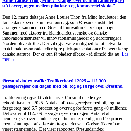
Anne-Louise Thon, Minc: ”Mange lovende innovationer går i
stå i overgangen mellem pilotfasen og kommerciel skala.”
Den 12. marts deltager Anne-Louise Thon fra Minc Incubator i den
første dansk-svensk innovationsdag, som Øresundsinstituttet
arrangerer sammen med Ørestad Innovation City Copenhagen.
Sammen med aktører fra blandt andet svenske og danske
innovationsdistrikter vil innovationsmuligheder og udfordringer i
Norden blive drøftet. Der vil også være mulighed for at netværke i
matchmaking-området eller høre pitch-præsentationer fra svenske og
danske startups. Der er kun få pladser tilbage - så tilmeld dig nu.
Läs
mer →
Øresundsindex trafik: Trafikrekord i 2025 – 112.309
passagerrejser om dagen med bil, tog og færge over Øresund
Trafikken og rejseaktiviteten over Øresund nåede nye
rekordniveauer i 2025. Antallet af passagerrejser med bil, tog og
færge steg med 6,7 procent og oversteg for første gang 40 millioner.
Det svarer til 112.309 passagerrejser om dagen. Antallet af
pendlerrejser over sundet steg endnu mere, nemlig med 10 procent,
men i slutningen af sidste år aftog tendensen. Godstrafikken har
været stagnerende. Det viser rapporten Øresundsindex