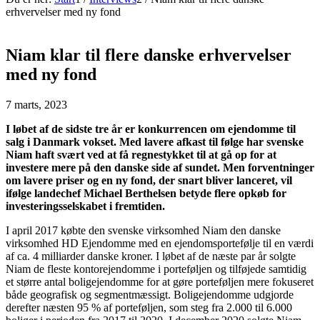
erhvervelser med ny fond
Niam klar til flere danske erhvervelser
med ny fond
7 marts, 2023
I løbet af de sidste tre år er konkurrencen om ejendomme til
salg i Danmark vokset. Med lavere afkast til følge har svenske
Niam haft svært ved at få regnestykket til at gå op for at
investere mere på den danske side af sundet. Men forventninger
om lavere priser og en ny fond, der snart bliver lanceret, vil
ifølge landechef Michael Berthelsen betyde flere opkøb for
investeringsselskabet i fremtiden.
I april 2017 købte den svenske virksomhed Niam den danske
virksomhed HD Ejendomme med en ejendomsportefølje til en værdi
af ca. 4 milliarder danske kroner. I løbet af de næste par år solgte
Niam de fleste kontorejendomme i porteføljen og tilføjede samtidig
et større antal boligejendomme for at gøre porteføljen mere fokuseret
både geografisk og segmentmæssigt. Boligejendomme udgjorde
derefter næsten 95 % af porteføljen, som steg fra 2.000 til 6.000