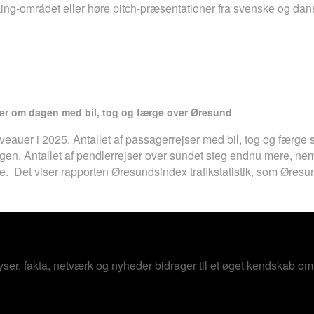
ing-området eller høre pitch-præsentationer fra svenske og dansk
jser om dagen med bil, tog og færge over Øresund
eauer i 2025. Antallet af passagerrejser med bil, tog og færge s
agen. Antallet af pendlerrejser over sundet steg endnu mere, nem
. Det viser rapporten Øresundsindex trafikstatistik, som Øresun
er, fakta, netværk og nyheder bidrager til et øget kendskab o