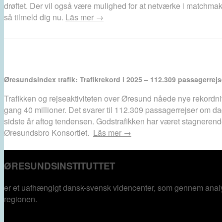
drøftet. Der vil også være mulighed for at netværke i matchmak
så tilmeld dig nu.
Läs mer →
Øresundsindex trafik: Trafikrekord i 2025 – 112.309 passagerre
Trafikken og rejseaktiviteten over Øresund nåede nye rekordniv
gang 40 millioner. Det svarer til 112.309 passagerrejser om d
sidste år aftog tendensen. Godstrafikken har været stagnerende
Øresundsbro Konsortiet.
Läs mer →
ØRESUNDSINSTITUTTET
er et uafhængigt dansk-svensk videncenter, som gennem analys
regionen.