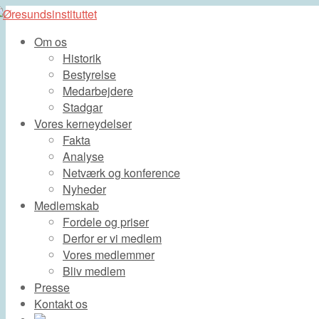
Om os
Historik
Bestyrelse
Medarbejdere
Stadgar
Vores kerneydelser
Fakta
Analyse
Netværk og konference
Nyheder
Medlemskab
Fordele og priser
Derfor er vi medlem
Vores medlemmer
Bliv medlem
Presse
Kontakt os