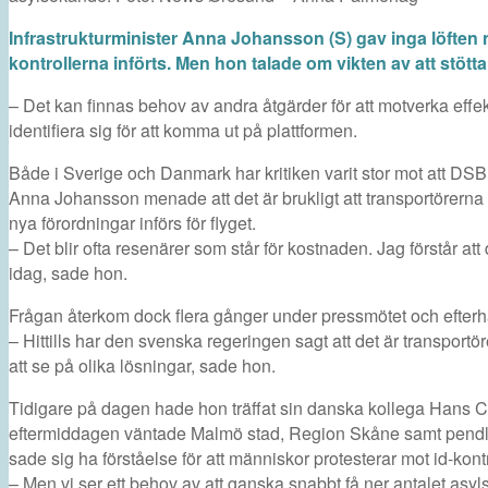
Infrastrukturminister Anna Johansson (S) gav inga löften n
kontrollerna införts. Men hon talade om vikten av att stöt
– Det kan finnas behov av andra åtgärder för att motverka effekt
identifiera sig för att komma ut på plattformen.
Både i Sverige och Danmark har kritiken varit stor mot att DSB
Anna Johansson menade att det är brukligt att transportörerna b
nya förordningar införs för flyget.
– Det blir ofta resenärer som står för kostnaden. Jag förstår att
idag, sade hon.
Frågan återkom dock flera gånger under pressmötet och efterh
– Hittills har den svenska regeringen sagt att det är transport
att se på olika lösningar, sade hon.
Tidigare på dagen hade hon träffat sin danska kollega Hans 
eftermiddagen väntade Malmö stad, Region Skåne samt pend
sade sig ha förståelse för att människor protesterar mot id-kont
– Men vi ser ett behov av att ganska snabbt få ner antalet asy