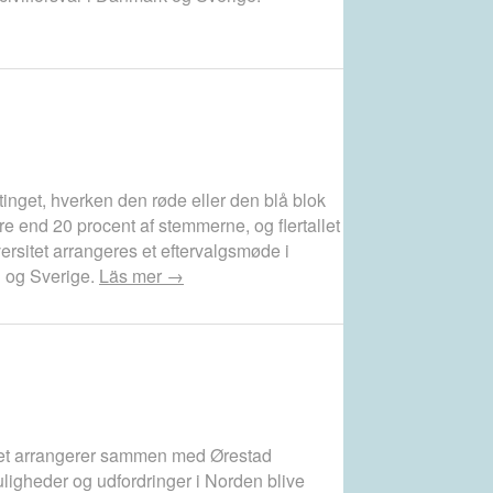
etinget, hverken den røde eller den blå blok
mere end 20 procent af stemmerne, og flertallet
ersitet arrangeres et eftervalgsmøde i
d og Sverige.
Läs mer →
ttet arrangerer sammen med Ørestad
ligheder og udfordringer i Norden blive