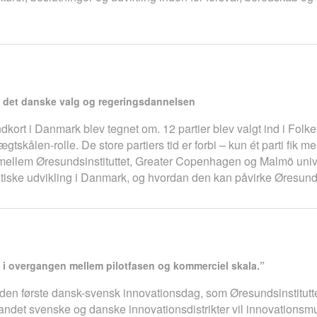
 det danske valg og regeringsdannelsen
andkort i Danmark blev tegnet om. 12 partier blev valgt ind i Folk
ægtskålen-rolle. De store partiers tid er forbi – kun ét parti fik 
de mellem Øresundsinstituttet, Greater Copenhagen og Malmö univ
tiske udvikling i Danmark, og hvordan den kan påvirke Øresun
 i overgangen mellem pilotfasen og kommerciel skala.”
i den første dansk-svensk innovationsdag, som Øresundsinstitu
det svenske og danske innovationsdistrikter vil innovationsmu