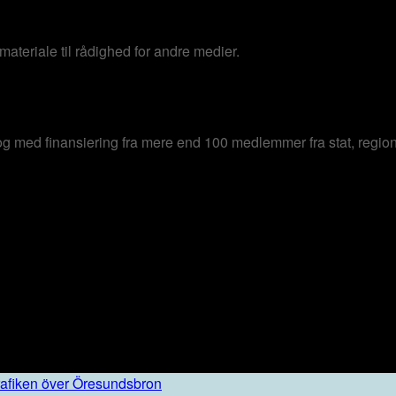
 materiale til rådighed for andre medier.
og med finansiering fra mere end 100 medlemmer fra stat, region
trafiken över Öresundsbron