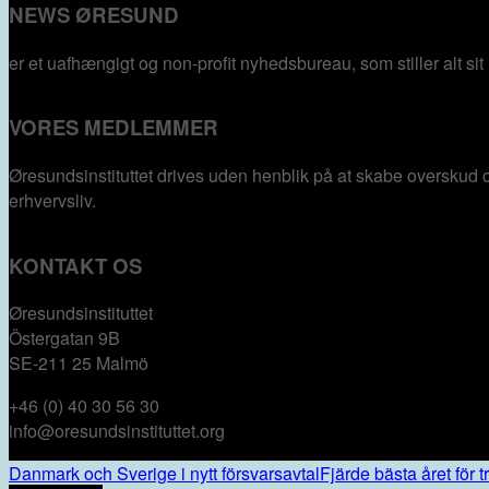
NEWS ØRESUND
er et uafhængigt og non-profit nyhedsbureau, som stiller alt sit
VORES MEDLEMMER
Øresundsinstituttet drives uden henblik på at skabe overskud 
erhvervsliv.
KONTAKT OS
Øresundsinstituttet
Östergatan 9B
SE-211 25 Malmö
+46 (0) 40 30 56 30
info@oresundsinstituttet.org
Danmark och Sverige i nytt försvarsavtal
Fjärde bästa året för 