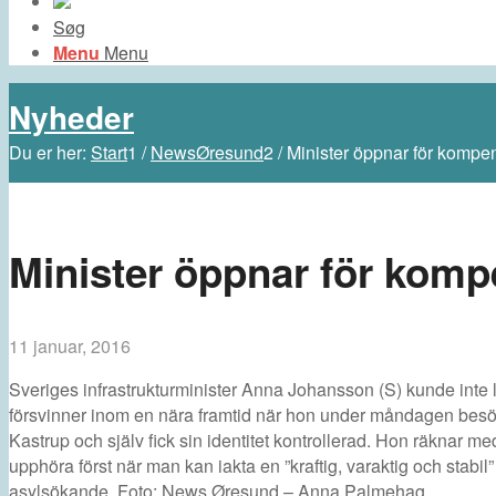
Søg
Menu
Menu
Nyheder
Du er her:
Start
1
/
NewsØresund
2
/
Minister öppnar för kompen
Minister öppnar för kompe
11 januar, 2016
Sveriges infrastrukturminister Anna Johansson (S) kunde inte l
försvinner inom en nära framtid när hon under måndagen besö
Kastrup och själv fick sin identitet kontrollerad. Hon räknar med
upphöra först när man kan iakta en ”kraftig, varaktig och stabil
asylsökande. Foto: News Øresund – Anna Palmehag