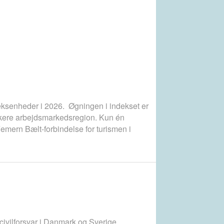
ndeksenheder i 2026. Øgningen i indekset er
ærkere arbejdsmarkedsregion. Kun én
emern Bælt-forbindelse for turismen i
g civilforsvar i Danmark og Sverige.