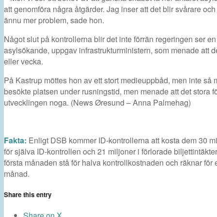
att genomföra några åtgärder. Jag inser att det blir svårare och 
ännu mer problem, sade hon.
Något slut på kontrollerna blir det inte förrän regeringen ser en
asylsökande, uppgav infrastrukturministern, som menade att 
eller vecka.
På Kastrup möttes hon av ett stort medieuppbåd, men inte så må
besökte platsen under rusningstid, men menade att det stora föl
utvecklingen noga. (News Øresund – Anna Palmehag)
Fakta:
Enligt DSB kommer ID-kontrollerna att kosta dem 30 mi
för själva ID-kontrollen och 21 miljoner i förlorade biljettint
första månaden stå för halva kontrollkostnaden och räknar för e
månad.
Share this entry
Share on X