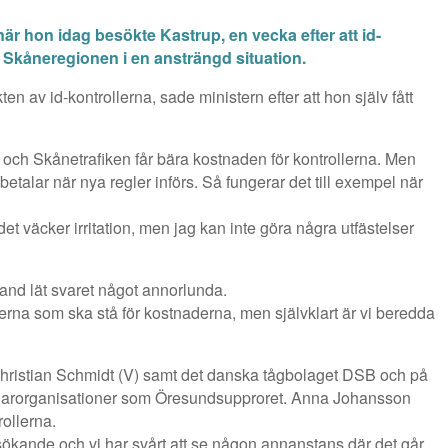
är hon idag besökte Kastrup, en vecka efter att id-
ta Skåneregionen i en ansträngd situation.
en av id-kontrollerna, sade ministern efter att hon själv fått
 och Skånetrafiken får bära kostnaden för kontrollerna. Men
etalar när nya regler införs. Så fungerar det till exempel när
 det väcker irritation, men jag kan inte göra några utfästelser
and lät svaret något annorlunda.
örerna som ska stå för kostnaderna, men självklart är vi beredda
Christian Schmidt (V) samt det danska tågbolaget DSB och på
larorganisationer som Öresundsupproret. Anna Johansson
rollerna.
lsökande och vi har svårt att se någon annanstans där det går