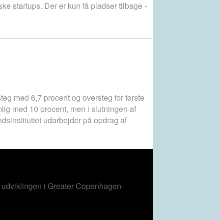
e startups. Der er kun få pladser tilbage -
teg med 6,7 procent og oversteg for første
lig med 10 procent, men i slutningen af
dsinstituttet udarbejder på opdrag af
m udviklingen i Greater Copenhagen-