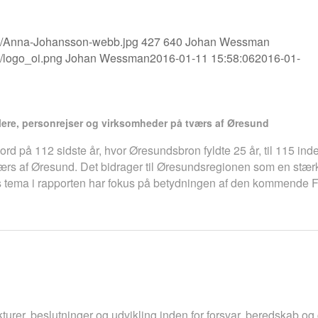
/01/Anna-Johansson-webb.jpg
427
640
Johan Wessman
2/logo_oi.png
Johan Wessman
2016-01-11 15:58:06
2016-01-
ere, personrejser og virksomheder på tværs af Øresund
ekord på 112 sidste år, hvor Øresundsbron fyldte 25 år, til 115 i
tværs af Øresund. Det bidrager til Øresundsregionen som en st
 års tema i rapporten har fokus på betydningen af den kommende F
ukturer, beslutninger og udvikling inden for forsvar, beredskab o