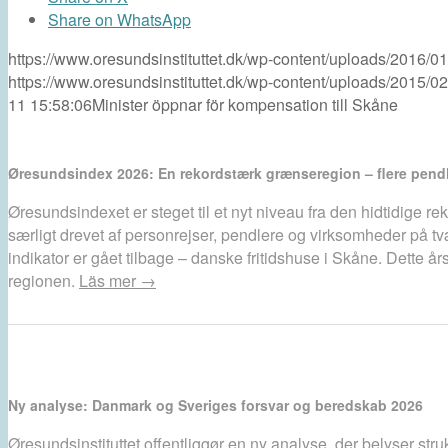
Share on WhatsApp
https://www.oresundsinstituttet.dk/wp-content/uploads/2016
https://www.oresundsinstituttet.dk/wp-content/uploads/2015/0
11 15:58:06
Minister öppnar för kompensation till Skåne
Øresundsindex 2026: En rekordstærk grænseregion – flere pendl
Øresundsindexet er steget til et nyt niveau fra den hidtidige r
særligt drevet af personrejser, pendlere og virksomheder på 
indikator er gået tilbage – danske fritidshuse i Skåne. Dette
regionen.
Läs mer →
Ny analyse: Danmark og Sveriges forsvar og beredskab 2026
Øresundsinstituttet offentliggør en ny analyse, der belyser str