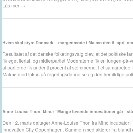
Läs mer →
Hvem skal styre Danmark – morgenmøde i Malmø den 8. april om
Resultatet af det danske folketingsvalg blev, at det politiske l
fik eget flertal, og midterpartiet Moderaterne fik en tungen-på-v
af partierne fik under ti procent af stemmerne. I et samarbej
Malmø med fokus på regeringsdannelse og den fremtidige poli
Anne-Louise Thon, Minc: ”Mange lovende innovationer går i stå
Den 12. marts deltager Anne-Louise Thon fra Minc Incubator 
Innovation City Copenhagen. Sammen med aktører fra blandt an