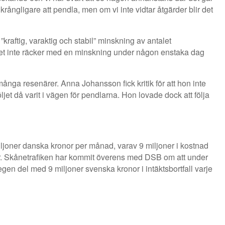
krångligare att pendla, men om vi inte vidtar åtgärder blir det
 ”kraftig, varaktig och stabil” minskning av antalet
det inte räcker med en minskning under någon enstaka dag
nga resenärer. Anna Johansson fick kritik för att hon inte
jet då varit i vägen för pendlarna. Hon lovade dock att följa
ljoner danska kronor per månad, varav 9 miljoner i kostnad
äkter. Skånetrafiken har kommit överens med DSB om att under
gen del med 9 miljoner svenska kronor i intäktsbortfall varje