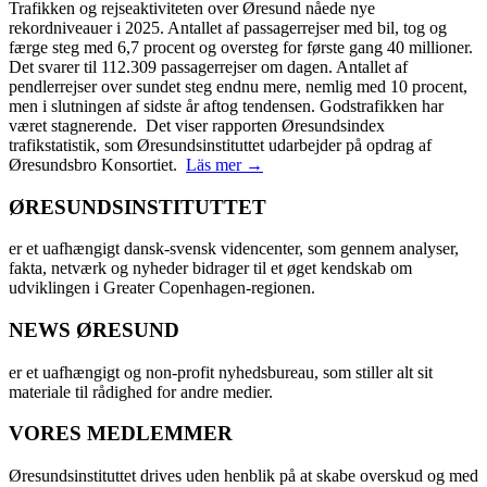
Trafikken og rejseaktiviteten over Øresund nåede nye
rekordniveauer i 2025. Antallet af passagerrejser med bil, tog og
færge steg med 6,7 procent og oversteg for første gang 40 millioner.
Det svarer til 112.309 passagerrejser om dagen. Antallet af
pendlerrejser over sundet steg endnu mere, nemlig med 10 procent,
men i slutningen af sidste år aftog tendensen. Godstrafikken har
været stagnerende. Det viser rapporten Øresundsindex
trafikstatistik, som Øresundsinstituttet udarbejder på opdrag af
Øresundsbro Konsortiet.
Läs mer →
ØRESUNDSINSTITUTTET
er et uafhængigt dansk-svensk videncenter, som gennem analyser,
fakta, netværk og nyheder bidrager til et øget kendskab om
udviklingen i Greater Copenhagen-regionen.
NEWS ØRESUND
er et uafhængigt og non-profit nyhedsbureau, som stiller alt sit
materiale til rådighed for andre medier.
VORES MEDLEMMER
Øresundsinstituttet drives uden henblik på at skabe overskud og med