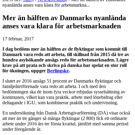
nyanlända anses vara klara för arbetsmarkna...
Mer än hälften av Danmarks nyanlända
anses vara klara för arbetsmarknaden
17 februar, 2017
I dag bedöms mer än hälften av de flyktingar som kommit till
Danmark vara redo att arbeta, till skillnad från 2015 då tre av
hundra asylsökande ansågs redo för arbetsmarknaden. Lägre
krav på att prata och skriva på danska har spelat en stor roll
för ökningen, uppger
Berlingske
.
I slutet av 2016 ansågs 51 procent av Danmarks flyktingar och
familjeåterförenade vara redo att arbeta. I och med den
bedömningen ska de inom fyra veckor erbjudas sysselsättning av
kommunen, vilket kan vara praktik, arbete med lönebidrag eller
deltagande i IGU, som kombinerar praktik och undervisning.
En undersökning från Dansk Arbetsgivarförening (DA) visar också
att mer än tre gånger så många flyktingar (2 800) fick ett ordinarie
arbete under 2016 års tre första kvartal, jämfört med samma period
under föregående år.