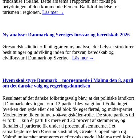
fritidshuse i Skåne. Dette års tema i rapporten har fokus på
betydningen af den kommende Femern Bælt-forbindelse for
turismen i regionen.
Läs mer →
Ny analyse: Danmark og Sveriges forsvar og beredskab 2026
Øresundsinstituttet offentliggør en ny analyse, der belyser strukturer,
beslutninger og udvikling inden for forsvar, beredskab og
civilforsvar i Danmark og Sverige.
Läs mer →
Hvem skal styre Danmark – morgenmøde i Malmø den 8. april
om det danske valg og regeringsdannelsen
Resultatet af det danske folketingsvalg blev, at det politiske landkort
i Danmark blev tegnet om. 12 partier blev valgt ind i Folketinget,
hverken den røde eller den blå blok fik eget flertal, og midterpartiet
Moderaterne fik en tungen-på-vægtskålen-rolle. De store partiers tid
er forbi – kun ét parti fik mere end 20 procent af stemmerne, og
flertallet af partierne fik under ti procent af stemmerne. I et
samarbejde mellem Øresundsinstituttet, Greater Copenhagen og
Malmö universitet arrangeres et eftervalgsmøde i Malmø med fokus