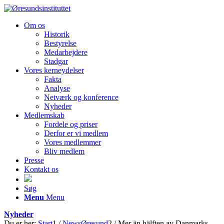
Om os
Historik
Bestyrelse
Medarbejdere
Stadgar
Vores kerneydelser
Fakta
Analyse
Netværk og konference
Nyheder
Medlemskab
Fordele og priser
Derfor er vi medlem
Vores medlemmer
Bliv medlem
Presse
Kontakt os
Søg
Menu
Menu
Nyheder
Du er her:
Start
1
/
NewsØresund
2
/
Mer än hälften av Danmarks