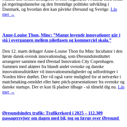
på regeringsdannelse og den fremtidige politiske udvikling i
Danmark, og hvordan den kan påvirke Øresund og Sverige.
Läs
mer →
Anne-Louise Thon, Minc: ”Mange lovende innovationer går i
stå i overgangen mellem pilotfasen og kommerciel skala.”
Den 12. marts deltager Anne-Louise Thon fra Minc Incubator i den
første dansk-svensk innovationsdag, som Øresundsinstituttet
arrangerer sammen med Ørestad Innovation City Copenhagen.
Sammen med aktører fra blandt andet svenske og danske
innovationsdistrikter vil innovationsmuligheder og udfordringer i
Norden blive drøftet. Der vil også være mulighed for at netværke i
matchmaking-området eller høre pitch-præsentationer fra svenske og
danske startups. Der er kun få pladser tilbage - så tilmeld dig nu.
Läs
mer →
Øresundsindex trafik: Trafikrekord i 2025 – 112.309
passagerrejser om dagen med bil, tog og færge over Øresund