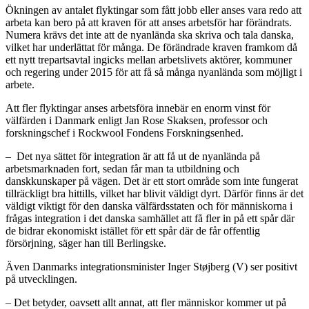
Ökningen av antalet flyktingar som fått jobb eller anses vara redo att
arbeta kan bero på att kraven för att anses arbetsför har förändrats.
Numera krävs det inte att de nyanlända ska skriva och tala danska,
vilket har underlättat för många. De förändrade kraven framkom då
ett nytt trepartsavtal ingicks mellan arbetslivets aktörer, kommuner
och regering under 2015 för att få så många nyanlända som möjligt i
arbete.
Att fler flyktingar anses arbetsföra innebär en enorm vinst för
välfärden i Danmark enligt Jan Rose Skaksen, professor och
forskningschef i Rockwool Fondens Forskningsenhed.
– Det nya sättet för integration är att få ut de nyanlända på
arbetsmarknaden fort, sedan får man ta utbildning och
danskkunskaper på vägen. Det är ett stort område som inte fungerat
tillräckligt bra hittills, vilket har blivit väldigt dyrt. Därför finns är det
väldigt viktigt för den danska välfärdsstaten och för människorna i
frågas integration i det danska samhället att få fler in på ett spår där
de bidrar ekonomiskt istället för ett spår där de får offentlig
försörjning, säger han till Berlingske.
Även Danmarks integrationsminister Inger Støjberg (V) ser positivt
på utvecklingen.
– Det betyder, oavsett allt annat, att fler människor kommer ut på