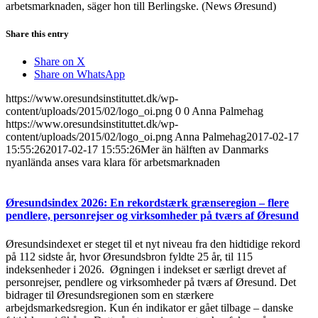
arbetsmarknaden, säger hon till Berlingske. (News Øresund)
Share this entry
Share on X
Share on WhatsApp
https://www.oresundsinstituttet.dk/wp-
content/uploads/2015/02/logo_oi.png
0
0
Anna Palmehag
https://www.oresundsinstituttet.dk/wp-
content/uploads/2015/02/logo_oi.png
Anna Palmehag
2017-02-17
15:55:26
2017-02-17 15:55:26
Mer än hälften av Danmarks
nyanlända anses vara klara för arbetsmarknaden
Øresundsindex 2026: En rekordstærk grænseregion – flere
pendlere, personrejser og virksomheder på tværs af Øresund
Øresundsindexet er steget til et nyt niveau fra den hidtidige rekord
på 112 sidste år, hvor Øresundsbron fyldte 25 år, til 115
indeksenheder i 2026. Øgningen i indekset er særligt drevet af
personrejser, pendlere og virksomheder på tværs af Øresund. Det
bidrager til Øresundsregionen som en stærkere
arbejdsmarkedsregion. Kun én indikator er gået tilbage – danske