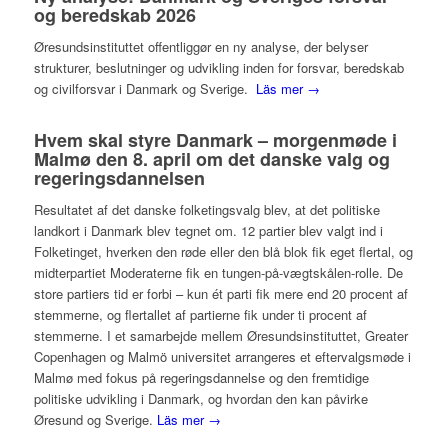
og beredskab 2026
Øresundsinstituttet offentliggør en ny analyse, der belyser
strukturer, beslutninger og udvikling inden for forsvar, beredskab
og civilforsvar i Danmark og Sverige.
Läs mer →
Hvem skal styre Danmark – morgenmøde i
Malmø den 8. april om det danske valg og
regeringsdannelsen
Resultatet af det danske folketingsvalg blev, at det politiske
landkort i Danmark blev tegnet om. 12 partier blev valgt ind i
Folketinget, hverken den røde eller den blå blok fik eget flertal, og
midterpartiet Moderaterne fik en tungen-på-vægtskålen-rolle. De
store partiers tid er forbi – kun ét parti fik mere end 20 procent af
stemmerne, og flertallet af partierne fik under ti procent af
stemmerne. I et samarbejde mellem Øresundsinstituttet, Greater
Copenhagen og Malmö universitet arrangeres et eftervalgsmøde i
Malmø med fokus på regeringsdannelse og den fremtidige
politiske udvikling i Danmark, og hvordan den kan påvirke
Øresund og Sverige.
Läs mer →