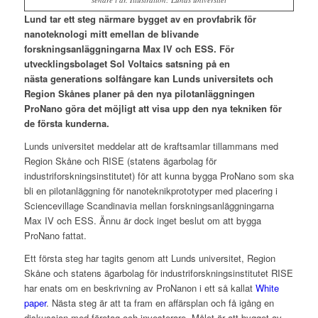
Lund tar ett steg närmare bygget av en provfabrik för
nanoteknologi mitt emellan de blivande
forskningsanläggningarna Max IV och ESS. För
utvecklingsbolaget Sol Voltaics satsning på en
nästa generations solfångare kan Lunds universitets och
Region Skånes planer på den nya pilotanläggningen
ProNano göra det möjligt att visa upp den nya tekniken för
de första kunderna.
Lunds universitet meddelar att de kraftsamlar tillammans med
Region Skåne och RISE (statens ägarbolag för
industriforskningsinstitutet) för att kunna bygga ProNano som ska
bli en pilotanläggning för nanoteknikprototyper med placering i
Sciencevillage Scandinavia mellan forskningsanläggningarna
Max IV och ESS. Ännu är dock inget beslut om att bygga
ProNano fattat.
Ett första steg har tagits genom att Lunds universitet, Region
Skåne och statens ägarbolag för industriforskningsinstitutet RISE
har enats om en beskrivning av ProNanon i ett så kallat
White
paper
. Nästa steg är att ta fram en affärsplan och få igång en
diskussion med företag och investerare. Målet är att bygget av