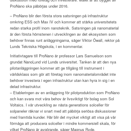
ProNano ska påbörjas under 2016.
– ProNano blir den första stora satsningen på infrastruktur
omkring ESS och Max IV och kommer att stärka universitetets
redan starka profil inom nanoteknik. Satsningen på nanomaterial
är den första hörnstenen i utvecklingen av det ekosystem som
behöver finnas runt anläggningarna, säger Viktor Öwall, rektor på
Lunds Tekniska Högskola, i en kommentar.
Initiativtagare till ProNano är professor Lars Samuelson som
grundat NanoLund vid Lunds universitet. Tanken är att den nya
pilotanläggningen kommer att ge tillgång till instrument i
världsklass som gör att företag inom nanomaterialområdet inte
behöver investera i egen infrastruktur utan kan hyra in sig i en
delad infrastruktur.
– Etableringen av en anläggning för pilotproduktion som ProNano
och kan svara mot våra behov är livsviktigt för bolag som Sol
Voltaics. I vår utveckling av nästa generations solceller för
solpaneler räknar vi snart med att påbörja seriösa diskussioner
med framtida kunder. Här blir det mycket viktigt att visa på vår
förmåga att producera solceller i mindre kommersiell skala, för
vilket ProNano är avgörande, säger Magnus Ryde,