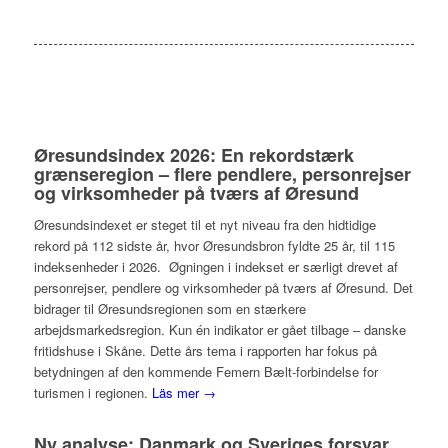
Øresundsindex 2026: En rekordstærk
grænseregion – flere pendlere, personrejser
og virksomheder på tværs af Øresund
Øresundsindexet er steget til et nyt niveau fra den hidtidige
rekord på 112 sidste år, hvor Øresundsbron fyldte 25 år, til 115
indeksenheder i 2026. Øgningen i indekset er særligt drevet af
personrejser, pendlere og virksomheder på tværs af Øresund. Det
bidrager til Øresundsregionen som en stærkere
arbejdsmarkedsregion. Kun én indikator er gået tilbage – danske
fritidshuse i Skåne. Dette års tema i rapporten har fokus på
betydningen af den kommende Femern Bælt-forbindelse for
turismen i regionen.
Läs mer →
Ny analyse: Danmark og Sveriges forsvar