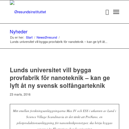
Nyheder
Du er her:
Start
/
NewsØresund
/
Lunds universitet vill bygga provfabrik för nanoteknik – kan ge lyft åt...
Lunds universitet vill bygga
provfabrik för nanoteknik – kan ge
lyft åt ny svensk solfångarteknik
23 marts, 2016
Mitt emellan forskningsanläggningarna Max IV och ESS i utkanten av Lund i
Science Village Scandinavia är det tänkt att ProNano, en
pilotproduktionsanläggning för nanoteknikprototyper, ska börja byggas
senare i år. Illustration: Lunds universitet