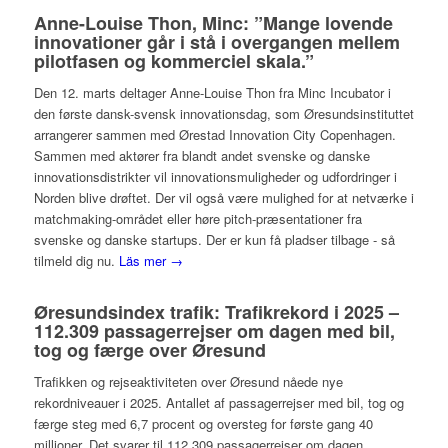
Anne-Louise Thon, Minc: ”Mange lovende
innovationer går i stå i overgangen mellem
pilotfasen og kommerciel skala.”
Den 12. marts deltager Anne-Louise Thon fra Minc Incubator i
den første dansk-svensk innovationsdag, som Øresundsinstituttet
arrangerer sammen med Ørestad Innovation City Copenhagen.
Sammen med aktører fra blandt andet svenske og danske
innovationsdistrikter vil innovationsmuligheder og udfordringer i
Norden blive drøftet. Der vil også være mulighed for at netværke i
matchmaking-området eller høre pitch-præsentationer fra
svenske og danske startups. Der er kun få pladser tilbage - så
tilmeld dig nu.
Läs mer →
Øresundsindex trafik: Trafikrekord i 2025 –
112.309 passagerrejser om dagen med bil,
tog og færge over Øresund
Trafikken og rejseaktiviteten over Øresund nåede nye
rekordniveauer i 2025. Antallet af passagerrejser med bil, tog og
færge steg med 6,7 procent og oversteg for første gang 40
millioner. Det svarer til 112.309 passagerrejser om dagen.