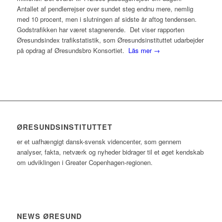
Antallet af pendlerrejser over sundet steg endnu mere, nemlig
med 10 procent, men i slutningen af sidste år aftog tendensen.
Godstrafikken har været stagnerende. Det viser rapporten
Øresundsindex trafikstatistik, som Øresundsinstituttet udarbejder
på opdrag af Øresundsbro Konsortiet.
Läs mer →
ØRESUNDSINSTITUTTET
er et uafhængigt dansk-svensk videncenter, som gennem
analyser, fakta, netværk og nyheder bidrager til et øget kendskab
om udviklingen i Greater Copenhagen-regionen.
NEWS ØRESUND