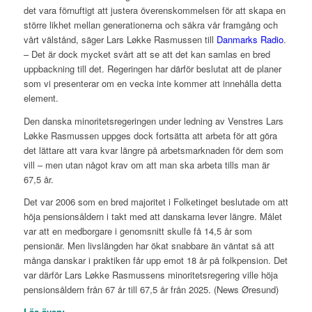
det vara förnuftigt att justera överenskommelsen för att skapa en
större likhet mellan generationerna och säkra vår framgång och
vårt välstånd, säger Lars Løkke Rasmussen till
Danmarks Radio
.
–
Det är dock mycket svårt att se att det kan samlas en bred
uppbackning till det. Regeringen har därför beslutat att de planer
som vi presenterar om en vecka inte kommer att innehålla detta
element.
Den danska minoritetsregeringen under ledning av Venstres Lars
Løkke Rasmussen uppges dock fortsätta att arbeta för att göra
det lättare att vara kvar längre på arbetsmarknaden för dem som
vill – men utan något krav om att man ska arbeta tills man är
67,5 år.
Det var 2006 som en bred majoritet i Folketinget beslutade om att
höja pensionsåldern i takt med att danskarna lever längre. Målet
var att en medborgare i genomsnitt skulle få 14,5 år som
pensionär. Men livslängden har ökat snabbare än väntat så att
många danskar i praktiken får upp emot 18 år på folkpension. Det
var därför Lars Løkke Rasmussens minoritetsregering ville höja
pensionsåldern från 67 år till 67,5 år från 2025. (News Øresund)
Läs även: