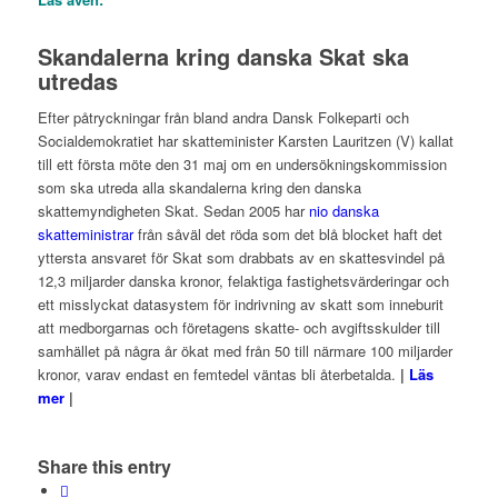
Skandalerna kring danska Skat ska
utredas
Efter påtryckningar från bland andra Dansk Folkeparti och
Socialdemokratiet har skatteminister Karsten Lauritzen (V) kallat
till ett första möte den 31 maj om en undersökningskommission
som ska utreda alla skandalerna kring den danska
skattemyndigheten Skat. Sedan 2005 har
nio danska
skatteministrar
från såväl det röda som det blå blocket haft det
yttersta ansvaret för Skat som drabbats av en skattesvindel på
12,3 miljarder danska kronor, felaktiga fastighetsvärderingar och
ett misslyckat datasystem för indrivning av skatt som inneburit
att medborgarnas och företagens skatte- och avgiftsskulder till
samhället på några år ökat med från 50 till närmare 100 miljarder
kronor, varav endast en femtedel väntas bli återbetalda.
|
Läs
mer
|
Share this entry