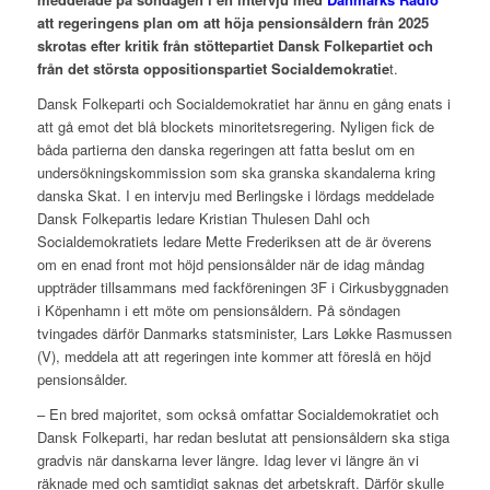
att regeringens plan om att höja pensionsåldern från 2025
skrotas efter kritik från stöttepartiet Dansk Folkepartiet och
från det största oppositionspartiet Socialdemokratie
t.
Dansk Folkeparti och Socialdemokratiet har ännu en gång enats i
att gå emot det blå blockets minoritetsregering. Nyligen fick de
båda partierna den danska regeringen att fatta beslut om en
undersökningskommission som ska granska skandalerna kring
danska Skat. I en intervju med Berlingske i lördags meddelade
Dansk Folkepartis ledare Kristian Thulesen Dahl och
Socialdemokratiets ledare Mette Frederiksen att de är överens
om en enad front mot höjd pensionsålder när de idag måndag
uppträder tillsammans med fackföreningen 3F i Cirkusbyggnaden
i Köpenhamn i ett möte om pensionsåldern. På söndagen
tvingades därför Danmarks statsminister, Lars Løkke Rasmussen
(V), meddela att att regeringen inte kommer att föreslå en höjd
pensionsålder.
– En bred majoritet, som också omfattar Socialdemokratiet och
Dansk Folkeparti, har redan beslutat att pensionsåldern ska stiga
gradvis när danskarna lever längre. Idag lever vi längre än vi
räknade med och samtidigt saknas det arbetskraft. Därför skulle