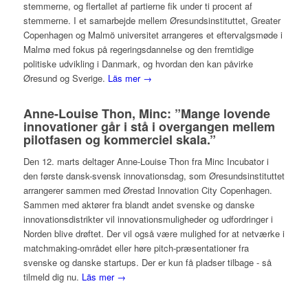
stemmerne, og flertallet af partierne fik under ti procent af
stemmerne. I et samarbejde mellem Øresundsinstituttet, Greater
Copenhagen og Malmö universitet arrangeres et eftervalgsmøde i
Malmø med fokus på regeringsdannelse og den fremtidige
politiske udvikling i Danmark, og hvordan den kan påvirke
Øresund og Sverige.
Läs mer →
Anne-Louise Thon, Minc: ”Mange lovende
innovationer går i stå i overgangen mellem
pilotfasen og kommerciel skala.”
Den 12. marts deltager Anne-Louise Thon fra Minc Incubator i
den første dansk-svensk innovationsdag, som Øresundsinstituttet
arrangerer sammen med Ørestad Innovation City Copenhagen.
Sammen med aktører fra blandt andet svenske og danske
innovationsdistrikter vil innovationsmuligheder og udfordringer i
Norden blive drøftet. Der vil også være mulighed for at netværke i
matchmaking-området eller høre pitch-præsentationer fra
svenske og danske startups. Der er kun få pladser tilbage - så
tilmeld dig nu.
Läs mer →