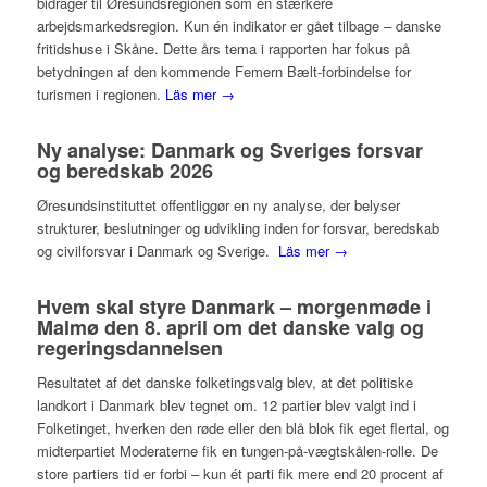
bidrager til Øresundsregionen som en stærkere
arbejdsmarkedsregion. Kun én indikator er gået tilbage – danske
fritidshuse i Skåne. Dette års tema i rapporten har fokus på
betydningen af den kommende Femern Bælt-forbindelse for
turismen i regionen.
Läs mer →
Ny analyse: Danmark og Sveriges forsvar
og beredskab 2026
Øresundsinstituttet offentliggør en ny analyse, der belyser
strukturer, beslutninger og udvikling inden for forsvar, beredskab
og civilforsvar i Danmark og Sverige.
Läs mer →
Hvem skal styre Danmark – morgenmøde i
Malmø den 8. april om det danske valg og
regeringsdannelsen
Resultatet af det danske folketingsvalg blev, at det politiske
landkort i Danmark blev tegnet om. 12 partier blev valgt ind i
Folketinget, hverken den røde eller den blå blok fik eget flertal, og
midterpartiet Moderaterne fik en tungen-på-vægtskålen-rolle. De
store partiers tid er forbi – kun ét parti fik mere end 20 procent af