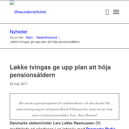
Nyheder
Du er her:
Start
/
NewsØresund
/
Løkke tvingas ge upp plan att höja pensionsåldern
Løkke tvingas ge upp plan att höja
pensionsåldern
22 maj, 2017
Det största oppositionspartiet Socialdemorkatiet och den danska blå
minoritetsregeringens stötteparti Dansk Folkeparti har enats om att rösta
emot en höjd pensionsålder. Foto: News Øresund
Danmarks statsminister Lars Løkke Rasmussen (V)
meddelade på söndagen i en intervju med
Danmarks Radio