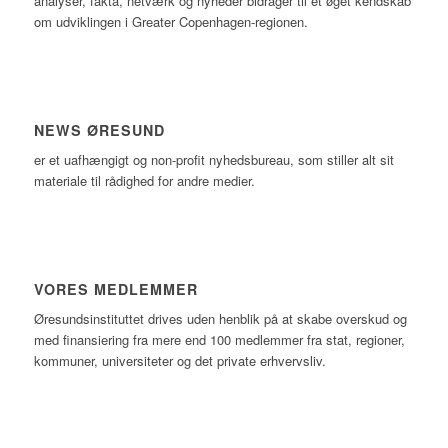
analyser, fakta, netværk og nyheder bidrager til et øget kendskab
om udviklingen i Greater Copenhagen-regionen.
NEWS ØRESUND
er et uafhængigt og non-profit nyhedsbureau, som stiller alt sit
materiale til rådighed for andre medier.
VORES MEDLEMMER
Øresundsinstituttet drives uden henblik på at skabe overskud og
med finansiering fra mere end 100 medlemmer fra stat, regioner,
kommuner, universiteter og det private erhvervsliv.