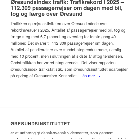
Øresundsindex trafik: Trafikrekord i 2025 –
112.309 passagerrejser om dagen med bil,
tog og færge over Øresund
Trafikken og rejseaktiviteten over Øresund nåede nye
rekordniveauer i 2025. Antallet af passagerrejser med bil, tog og
færge steg med 6,7 procent og oversteg for første gang 40
millioner. Det svarer til 112.309 passagerrejser om dagen.
Antallet af pendlerrejser over sundet steg endnu mere, nemlig
med 10 procent, men i slutningen af sidste år aftog tendensen.
Godstrafikken har været stagnerende. Det viser rapporten
Øresundsindex trafikstatistik, som Øresundsinstituttet udarbejder
på opdrag af Øresundsbro Konsortiet.
Läs mer →
ØRESUNDSINSTITUTTET
er et uafhængigt dansk-svensk videncenter, som gennem