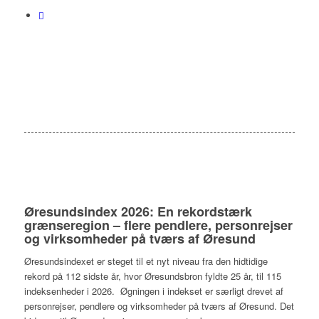
Øresundsindex 2026: En rekordstærk
grænseregion – flere pendlere, personrejser
og virksomheder på tværs af Øresund
Øresundsindexet er steget til et nyt niveau fra den hidtidige
rekord på 112 sidste år, hvor Øresundsbron fyldte 25 år, til 115
indeksenheder i 2026. Øgningen i indekset er særligt drevet af
personrejser, pendlere og virksomheder på tværs af Øresund. Det