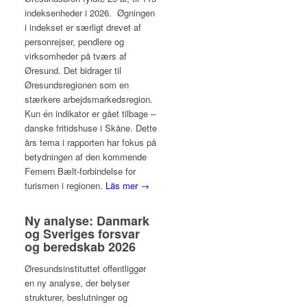
indeksenheder i 2026. Øgningen
i indekset er særligt drevet af
personrejser, pendlere og
virksomheder på tværs af
Øresund. Det bidrager til
Øresundsregionen som en
stærkere arbejdsmarkedsregion.
Kun én indikator er gået tilbage –
danske fritidshuse i Skåne. Dette
års tema i rapporten har fokus på
betydningen af den kommende
Femern Bælt-forbindelse for
turismen i regionen.
Läs mer →
Ny analyse: Danmark
og Sveriges forsvar
og beredskab 2026
Øresundsinstituttet offentliggør
en ny analyse, der belyser
strukturer, beslutninger og