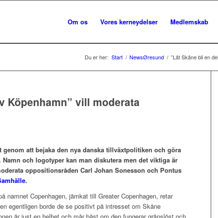
Om os
Vores kerneydelser
Medlemskab
Du er her:
Start
/
NewsØresund
/
”Låt Skåne bli en d
 av Köpenhamn” vill moderata
genom att bejaka den nya danska tillväxtpolitiken och göra
. Namn och logotyper kan man diskutera men det viktiga är
e moderata oppositionsråden Carl Johan Sonesson och Pontus
 Samhälle
.
a på namnet Copenhagen, jämkat till Greater Copenhagen, retar
n egentligen borde de se positivt på intresset om Skåne
onen är just en helhet och mår bäst om den fungerar gränslöst och