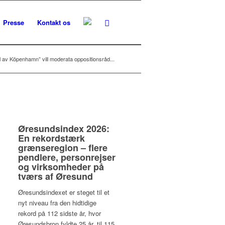
Presse
Kontakt os
el av Köpenhamn” vill moderata oppositionsråd...
Øresundsindex 2026:
En rekordstærk
grænseregion – flere
pendlere, personrejser
og virksomheder på
tværs af Øresund
Øresundsindexet er steget til et
nyt niveau fra den hidtidige
rekord på 112 sidste år, hvor
Øresundsbron fyldte 25 år, til 115