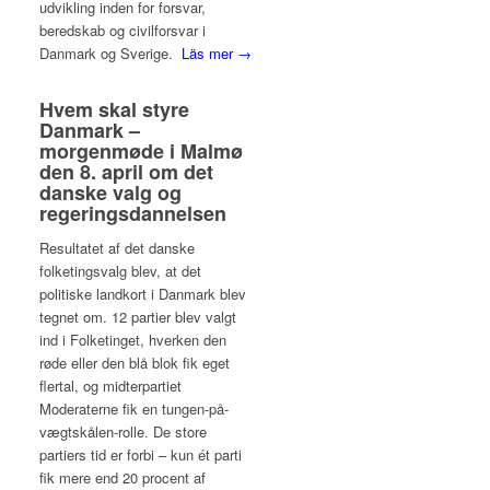
udvikling inden for forsvar,
beredskab og civilforsvar i
Danmark og Sverige.
Läs mer →
Hvem skal styre
Danmark –
morgenmøde i Malmø
den 8. april om det
danske valg og
regeringsdannelsen
Resultatet af det danske
folketingsvalg blev, at det
politiske landkort i Danmark blev
tegnet om. 12 partier blev valgt
ind i Folketinget, hverken den
røde eller den blå blok fik eget
flertal, og midterpartiet
Moderaterne fik en tungen-på-
vægtskålen-rolle. De store
partiers tid er forbi – kun ét parti
fik mere end 20 procent af