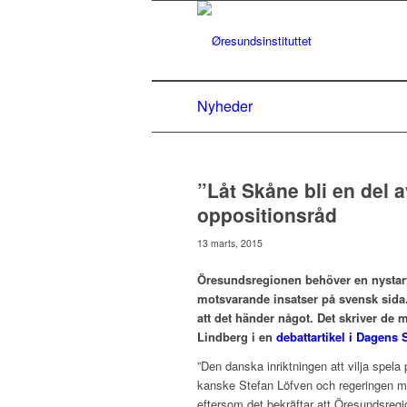
Nyheder
”Låt Skåne bli en del
oppositionsråd
13 marts, 2015
Öresundsregionen behöver en nystart 
motsvarande insatser på svensk sida
att det händer något. Det skriver d
Lindberg i en
debattartikel i Dagens
”Den danska inriktningen att vilja spel
kanske Stefan Löfven och regeringen me
eftersom det bekräftar att Öresundsregi