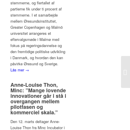
stemmerne, og flertallet af
partierne fik under ti procent af
stemmerne. I et samarbejde
mellem Øresundsinstituttet,
Greater Copenhagen og Malmö
universitet arrangeres et
eftervalgsmøde i Malmø med
fokus på regeringsdannelse og
den fremtidige politiske udvikling
i Danmark, og hvordan den kan
påvirke Øresund og Sverige.
He
Läs mer →
St
Anne-Louise Thon,
Minc: ”Mange lovende
innovationer går i stå i
overgangen mellem
pilotfasen og
kommerciel skala.”
Den 12. marts deltager Anne-
Louise Thon fra Minc Incubator i